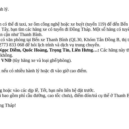
h lý.
 có thể đi taxi,
xe ôm công nghệ hoặc xe buýt (tuyến 119) để đến Bến
Tây, bạn tìm các hãng xe có tuyến đi Đồng Tháp. Một số hãng có tu
lân cận như Thanh Bình.
 có văn phòng tại Bến xe Thanh Bình (QL30, Khóm Tân Đồng B, thị t
73 833 068 để hỏi lịch trình và dịch vụ trung chuyển.
 Ngọc Diễm, Quốc Hoàng, Trọng Tín, Liên Hưng…:
Các hãng này th
 không.
0 VNĐ
(tùy hãng xe và loại ghế/phòng).
i nếu có nhiều hành lý hoặc đi vào giờ cao điểm.
g hoặc vào các dịp lễ, Tết, bạn nên liên hệ đặt trước.
ã bao gồm phí cầu đường, cao tốc chưa), điểm đón/trả cụ thể ở Thanh B
ồng Tháp!