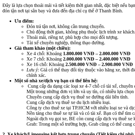
Đây là lựa chọn thoải mái và tiết kiệm thời gian nhất, đặc biệt nếu
đón tận nơi tại sân bay và đưa đến địa chỉ cụ thể ở Thanh Bình.
Ưu điểm:
Đón trả tận nơi, không cần trung chuyển.
Chủ động thời gian, không phụ thuộc lịch trình xe khách
Thoải mái, riêng tư, phù hợp cho mọi đối tượng.
Tài xế chuyên nghiệp, thông thạo đường.
Giá tham khảo (một chiều):
Xe 4 chỗ: Khoảng
1.800.000 VNĐ – 2.000.000 VNĐ
Xe 7 chỗ: Khoảng
2.000.000 VNĐ – 2.400.000 VNĐ
Xe 16 chỗ: Khoảng
2.500.000 VNĐ – 2.900.000 VNĐ
Lưu ý:
Giá có thể thay đổi tùy thuộc vào hãng xe, thời đi
chính xác.
Một số nhà xe/dịch vụ bạn có thể liên hệ:
Cung cấp đa dạng các loại xe 4-7 chỗ có tài xế, chuyên c
Một trong những đơn vị lớn và uy tín, có nhiều lựa chọn 
Chuyên cung cấp dịch vụ thuê xe đường dài liên tỉnh.
Cung cấp dịch vụ thuê xe du lịch nhiều loại.
Công ty cho thuê xe tại TP.HCM với nhiều loại xe và dịc
Nền tảng cho thuê xe tự lái và có tài xế. Bạn có thể tì
Ngoài dịch vụ gọi xe, BE còn cung cấp dịch vụ thuê xe k
Grab: Trong một số trường hợp, Grab cũng có thể cung cấ
2. Xe khách/Limousine kết hợp trung chuyển (Tiết kiệm chi phí)