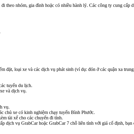
 bạn đi theo nhóm, gia đình hoặc có nhiều hành lý. Các công ty cung c
.
ểm đặt, loại xe và các dịch vụ phát sinh (ví dụ: đón ở các quận xa trung
ác tuyến du lịch.
xe và dịch vụ.
h vụ.
m các chủ xe có kinh nghiệm chạy tuyến Bình Phước.
èm tài xế cho các chuyến đi tỉnh.
p dịch vụ GrabCar hoặc GrabCar 7 chỗ liên tỉnh với giá cố định, bạn có