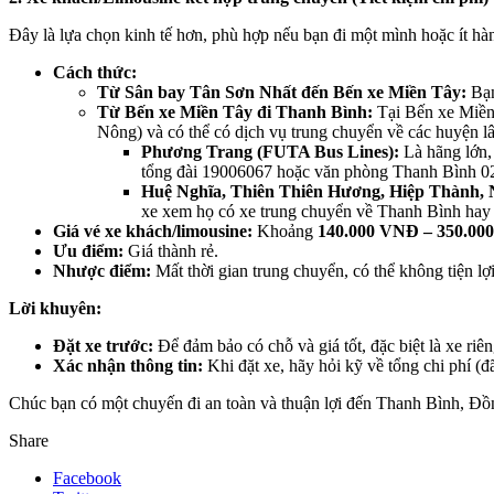
Đây là lựa chọn kinh tế hơn, phù hợp nếu bạn đi một mình hoặc ít hàn
Cách thức:
Từ Sân bay Tân Sơn Nhất đến Bến xe Miền Tây:
Bạn
Từ Bến xe Miền Tây đi Thanh Bình:
Tại Bến xe Miền 
Nông) và có thể có dịch vụ trung chuyển về các huyện 
Phương Trang (FUTA Bus Lines):
Là hãng lớn,
tổng đài 19006067 hoặc văn phòng Thanh Bình 027
Huệ Nghĩa, Thiên Thiên Hương, Hiệp Thành,
xe xem họ có xe trung chuyển về Thanh Bình hay
Giá vé xe khách/limousine:
Khoảng
140.000 VNĐ – 350.00
Ưu điểm:
Giá thành rẻ.
Nhược điểm:
Mất thời gian trung chuyển, có thể không tiện lợ
Lời khuyên:
Đặt xe trước:
Để đảm bảo có chỗ và giá tốt, đặc biệt là xe riên
Xác nhận thông tin:
Khi đặt xe, hãy hỏi kỹ về tổng chi phí (đ
Chúc bạn có một chuyến đi an toàn và thuận lợi đến Thanh Bình, Đ
Share
Facebook