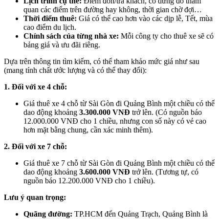
Lịch trình cụ thể:
Điểm đón/trả khách, có dừng đỗ tham
quan các điểm trên đường hay không, thời gian chờ đợi…
Thời điểm thuê:
Giá có thể cao hơn vào các dịp lễ, Tết, mùa
cao điểm du lịch.
Chính sách của từng nhà xe:
Mỗi công ty cho thuê xe sẽ có
bảng giá và ưu đãi riêng.
Dựa trên thông tin tìm kiếm, có thể tham khảo mức giá như sau
(mang tính chất ước lượng và có thể thay đổi):
1. Đối với xe 4 chỗ:
Giá thuê xe 4 chỗ từ Sài Gòn đi Quảng Bình một chiều có thể
dao động khoảng
3.300.000 VNĐ
trở lên. (Có nguồn báo
12.000.000 VNĐ cho 1 chiều, nhưng con số này có vẻ cao
hơn mặt bằng chung, cần xác minh thêm).
2. Đối với xe 7 chỗ:
Giá thuê xe 7 chỗ từ Sài Gòn đi Quảng Bình một chiều có thể
dao động khoảng
3.600.000 VNĐ
trở lên. (Tương tự, có
nguồn báo 12.200.000 VNĐ cho 1 chiều).
Lưu ý quan trọng:
Quãng đường:
TP.HCM đến Quảng Trạch, Quảng Bình là