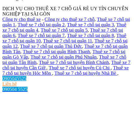
DỊCH VỤ CHO THUÊ XE 7 CHỖ GIÁ RẺ UY TÍN CHUYÊN
NGHIỆP TẠI SÀI GÒN
Công ty cho thuê xe
-
Công ty cho thuê xe 7 chỗ
,
Thuê xe 7 chỗ tại
quận 1
,
Thuê xe 7 chỗ tại quận 2
,
Thuê xe 7 chỗ tại quận 3
,
Thuê
xe 7 chỗ tại quận 4
,
Thuê xe 7 chỗ tại quận 5
,
Thuê xe 7 chỗ tại
quận 6
,
Thuê xe 7 chỗ tại quận 7
,
Thuê xe 7 chỗ tại quận 8
,
Thuê
xe 7 chỗ tại quận 10
,
Thuê xe 7 chỗ tại quận 11
,
Thuê xe 7 chỗ tại
quận 12
,
Thuê xe 7 chỗ tại quận Thủ Đức
,
Thuê xe 7 chỗ tại quận
Bình Tân
,
Thuê xe 7 chỗ tại quận Bình Thạnh
,
Thuê xe 7 chỗ tại
quận Gò Vấp
,
Thuê xe 7 chỗ tại quận Phú Nhuận
,
Thuê xe 7 chỗ
tại quận Tân Bình
,
Thuê xe 7 chỗ tại huyện Bình Chánh
,
Thuê xe 7
chỗ tại huyện Cần Giờ
,
Thuê xe 7 chỗ tại huyện Củ Chi
,
Thuê xe
7 chỗ tại huyện Hóc Môn
,
Thuê xe 7 chỗ tại huyện Nhà Bè
,
0905045525
Liên hệ
090504 5525