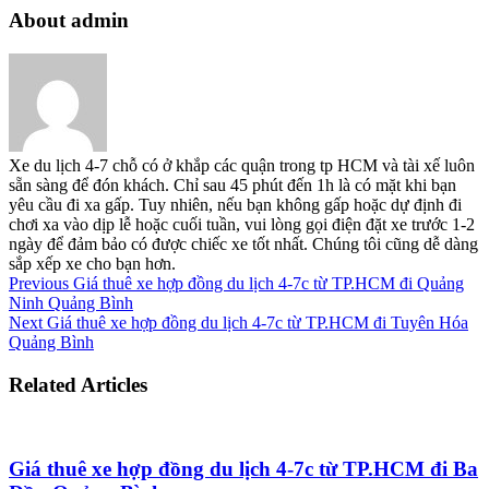
About admin
Xe du lịch 4-7 chỗ có ở khắp các quận trong tp HCM và tài xế luôn
sẵn sàng để đón khách. Chỉ sau 45 phút đến 1h là có mặt khi bạn
yêu cầu đi xa gấp. Tuy nhiên, nếu bạn không gấp hoặc dự định đi
chơi xa vào dịp lễ hoặc cuối tuần, vui lòng gọi điện đặt xe trước 1-2
ngày để đảm bảo có được chiếc xe tốt nhất. Chúng tôi cũng dễ dàng
sắp xếp xe cho bạn hơn.
Previous
Giá thuê xe hợp đồng du lịch 4-7c từ TP.HCM đi Quảng
Ninh Quảng Bình
Next
Giá thuê xe hợp đồng du lịch 4-7c từ TP.HCM đi Tuyên Hóa
Quảng Bình
Related Articles
Giá thuê xe hợp đồng du lịch 4-7c từ TP.HCM đi Ba