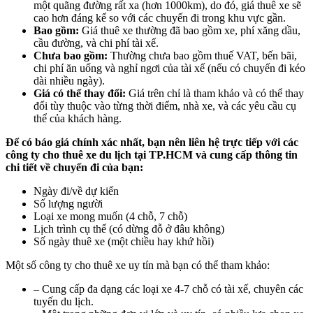
một quãng đường rất xa (hơn 1000km), do đó, giá thuê xe sẽ
cao hơn đáng kể so với các chuyến đi trong khu vực gần.
Bao gồm:
Giá thuê xe thường đã bao gồm xe, phí xăng dầu,
cầu đường, và chi phí tài xế.
Chưa bao gồm:
Thường chưa bao gồm thuế VAT, bến bãi,
chi phí ăn uống và nghỉ ngơi của tài xế (nếu có chuyến đi kéo
dài nhiều ngày).
Giá có thể thay đổi:
Giá trên chỉ là tham khảo và có thể thay
đổi tùy thuộc vào từng thời điểm, nhà xe, và các yêu cầu cụ
thể của khách hàng.
Để có báo giá chính xác nhất, bạn nên liên hệ trực tiếp với các
công ty cho thuê xe du lịch tại TP.HCM và cung cấp thông tin
chi tiết về chuyến đi của bạn:
Ngày đi/về dự kiến
Số lượng người
Loại xe mong muốn (4 chỗ, 7 chỗ)
Lịch trình cụ thể (có dừng đỗ ở đâu không)
Số ngày thuê xe (một chiều hay khứ hồi)
Một số công ty cho thuê xe uy tín mà bạn có thể tham khảo:
– Cung cấp đa dạng các loại xe 4-7 chỗ có tài xế, chuyên các
tuyến du lịch.