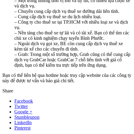
– Một trong những đơn vị lớn và uy tín, có nhiều lựa chọn xe
và dịch vụ.
– Chuyên cung cấp dịch vụ thuê xe đường dài liên tỉnh.
– Cung cấp dịch vụ thuê xe du lịch nhiều loại.
– Công ty cho thuê xe tại TP.HCM với nhiều loại xe và dịch
vụ.
– Nền tảng cho thuê xe tự lái và có tài xế. Bạn có thể tìm các
chủ xe có kinh nghiệm chạy tuyến Bình Phước.
– Ngoài dịch vụ gọi xe, BE còn cung cấp dịch vụ thuê xe
kèm tài xế cho các chuyến đi tỉnh.
– Grab: Trong một số trường hợp, Grab cũng có thể cung cấp
dịch vụ GrabCar hoặc GrabCar 7 chỗ liên tỉnh với giá cố
định, bạn có thể kiểm tra trực tiếp trên ứng dụng.
Bạn có thể liên hệ qua hotline hoặc truy cập website của các công ty
này để được tư vấn và báo giá chi tiết.
Share
Facebook
Twitter
Google +
Stumbleupon
LinkedIn
Pinterest