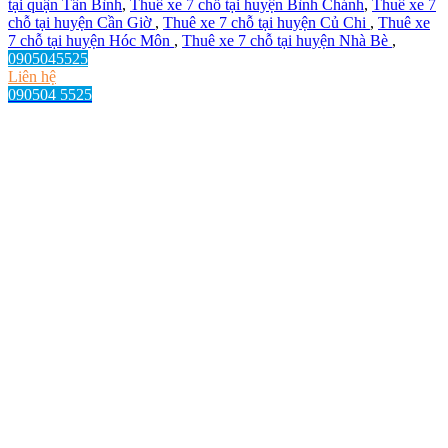
tại quận Tân Bình
,
Thuê xe 7 chỗ tại huyện Bình Chánh
,
Thuê xe 7
chỗ tại huyện Cần Giờ
,
Thuê xe 7 chỗ tại huyện Củ Chi
,
Thuê xe
7 chỗ tại huyện Hóc Môn
,
Thuê xe 7 chỗ tại huyện Nhà Bè
,
0905045525
Liên hệ
090504 5525