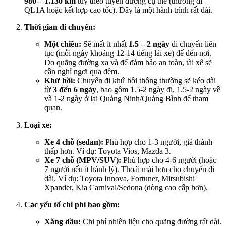
980 – 1.130 km
tùy theo tuyến đường cụ thể (thường đi
QL1A hoặc kết hợp cao tốc). Đây là một hành trình rất dài.
Thời gian di chuyển:
Một chiều:
Sẽ mất ít nhất
1.5 – 2 ngày
di chuyển liên
tục (mỗi ngày khoảng 12-14 tiếng lái xe) để đến nơi.
Do quãng đường xa và để đảm bảo an toàn, tài xế sẽ
cần nghỉ ngơi qua đêm.
Khứ hồi:
Chuyến đi khứ hồi thông thường sẽ kéo dài
từ
3 đến 6 ngày
, bao gồm 1.5-2 ngày đi, 1.5-2 ngày về
và 1-2 ngày ở lại Quảng Ninh/Quảng Bình để tham
quan.
Loại xe:
Xe 4 chỗ (sedan):
Phù hợp cho 1-3 người, giá thành
thấp hơn. Ví dụ: Toyota Vios, Mazda 3.
Xe 7 chỗ (MPV/SUV):
Phù hợp cho 4-6 người (hoặc
7 người nếu ít hành lý). Thoải mái hơn cho chuyến đi
dài. Ví dụ: Toyota Innova, Fortuner, Mitsubishi
Xpander, Kia Carnival/Sedona (dòng cao cấp hơn).
Các yếu tố chi phí bao gồm:
Xăng dầu:
Chi phí nhiên liệu cho quãng đường rất dài.