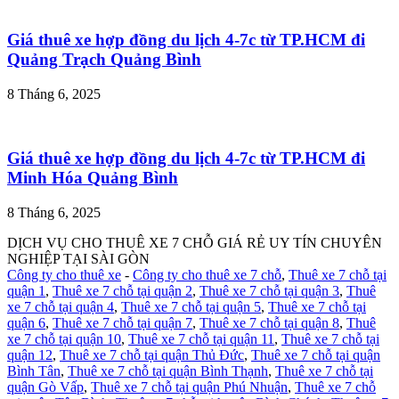
Giá thuê xe hợp đồng du lịch 4-7c từ TP.HCM đi
Quảng Trạch Quảng Bình
8 Tháng 6, 2025
Giá thuê xe hợp đồng du lịch 4-7c từ TP.HCM đi
Minh Hóa Quảng Bình
8 Tháng 6, 2025
DỊCH VỤ CHO THUÊ XE 7 CHỖ GIÁ RẺ UY TÍN CHUYÊN
NGHIỆP TẠI SÀI GÒN
Công ty cho thuê xe
-
Công ty cho thuê xe 7 chỗ
,
Thuê xe 7 chỗ tại
quận 1
,
Thuê xe 7 chỗ tại quận 2
,
Thuê xe 7 chỗ tại quận 3
,
Thuê
xe 7 chỗ tại quận 4
,
Thuê xe 7 chỗ tại quận 5
,
Thuê xe 7 chỗ tại
quận 6
,
Thuê xe 7 chỗ tại quận 7
,
Thuê xe 7 chỗ tại quận 8
,
Thuê
xe 7 chỗ tại quận 10
,
Thuê xe 7 chỗ tại quận 11
,
Thuê xe 7 chỗ tại
quận 12
,
Thuê xe 7 chỗ tại quận Thủ Đức
,
Thuê xe 7 chỗ tại quận
Bình Tân
,
Thuê xe 7 chỗ tại quận Bình Thạnh
,
Thuê xe 7 chỗ tại
quận Gò Vấp
,
Thuê xe 7 chỗ tại quận Phú Nhuận
,
Thuê xe 7 chỗ