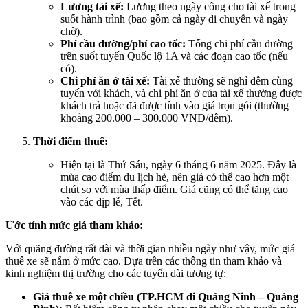
Lương tài xế:
Lương theo ngày công cho tài xế trong
suốt hành trình (bao gồm cả ngày di chuyển và ngày
chờ).
Phí cầu đường/phí cao tốc:
Tổng chi phí cầu đường
trên suốt tuyến Quốc lộ 1A và các đoạn cao tốc (nếu
có).
Chi phí ăn ở tài xế:
Tài xế thường sẽ nghỉ đêm cùng
tuyến với khách, và chi phí ăn ở của tài xế thường được
khách trả hoặc đã được tính vào giá trọn gói (thường
khoảng 200.000 – 300.000 VNĐ/đêm).
Thời điểm thuê:
Hiện tại là Thứ Sáu, ngày 6 tháng 6 năm 2025. Đây là
mùa cao điểm du lịch hè, nên giá có thể cao hơn một
chút so với mùa thấp điểm. Giá cũng có thể tăng cao
vào các dịp lễ, Tết.
Ước tính mức giá tham khảo:
Với quãng đường rất dài và thời gian nhiều ngày như vậy, mức giá
thuê xe sẽ nằm ở mức cao. Dựa trên các thông tin tham khảo và
kinh nghiệm thị trường cho các tuyến dài tương tự:
Giá thuê xe một chiều (TP.HCM đi Quảng Ninh – Quảng