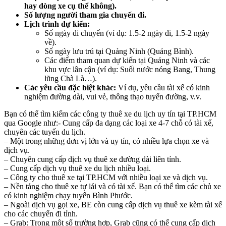
hay dòng xe cụ thể không).
Số lượng người tham gia chuyến đi.
Lịch trình dự kiến:
Số ngày di chuyển (ví dụ: 1.5-2 ngày đi, 1.5-2 ngày
về).
Số ngày lưu trú tại Quảng Ninh (Quảng Bình).
Các điểm tham quan dự kiến tại Quảng Ninh và các
khu vực lân cận (ví dụ: Suối nước nóng Bang, Thung
lũng Chà Là…).
Các yêu cầu đặc biệt khác:
Ví dụ, yêu cầu tài xế có kinh
nghiệm đường dài, vui vẻ, thông thạo tuyến đường, v.v.
Bạn có thể tìm kiếm các công ty thuê xe du lịch uy tín tại TP.HCM
qua Google như:- Cung cấp đa dạng các loại xe 4-7 chỗ có tài xế,
chuyên các tuyến du lịch.
– Một trong những đơn vị lớn và uy tín, có nhiều lựa chọn xe và
dịch vụ.
– Chuyên cung cấp dịch vụ thuê xe đường dài liên tỉnh.
– Cung cấp dịch vụ thuê xe du lịch nhiều loại.
– Công ty cho thuê xe tại TP.HCM với nhiều loại xe và dịch vụ.
– Nền tảng cho thuê xe tự lái và có tài xế. Bạn có thể tìm các chủ xe
có kinh nghiệm chạy tuyến Bình Phước.
– Ngoài dịch vụ gọi xe, BE còn cung cấp dịch vụ thuê xe kèm tài xế
cho các chuyến đi tỉnh.
– Grab: Trong một số trường hợp, Grab cũng có thể cung cấp dịch