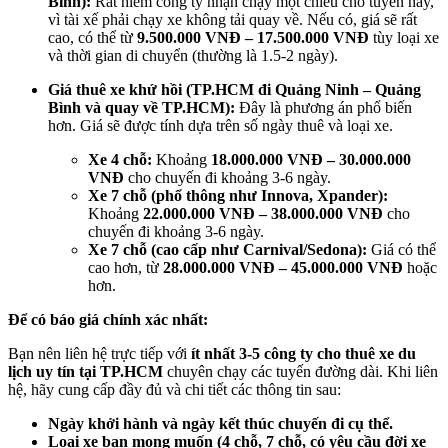
Bình):
Rất hiếm công ty nhận chạy một chiều cho tuyến này,
vì tài xế phải chạy xe không tải quay về. Nếu có, giá sẽ rất
cao, có thể từ
9.500.000 VNĐ – 17.500.000 VNĐ
tùy loại xe
và thời gian di chuyển (thường là 1.5-2 ngày).
Giá thuê xe khứ hồi (TP.HCM đi Quảng Ninh – Quảng
Bình và quay về TP.HCM):
Đây là phương án phổ biến
hơn. Giá sẽ được tính dựa trên số ngày thuê và loại xe.
Xe 4 chỗ:
Khoảng
18.000.000 VNĐ – 30.000.000
VNĐ
cho chuyến đi khoảng 3-6 ngày.
Xe 7 chỗ (phổ thông như Innova, Xpander):
Khoảng
22.000.000 VNĐ – 38.000.000 VNĐ
cho
chuyến đi khoảng 3-6 ngày.
Xe 7 chỗ (cao cấp như Carnival/Sedona):
Giá có thể
cao hơn, từ
28.000.000 VNĐ – 45.000.000 VNĐ
hoặc
hơn.
Để có báo giá chính xác nhất:
Bạn nên liên hệ trực tiếp với
ít nhất 3-5 công ty cho thuê xe du
lịch uy tín tại TP.HCM
chuyên chạy các tuyến đường dài. Khi liên
hệ, hãy cung cấp đầy đủ và chi tiết các thông tin sau:
Ngày khởi hành và ngày kết thúc chuyến đi cụ thể.
Loại xe bạn mong muốn (4 chỗ, 7 chỗ, có yêu cầu đời xe