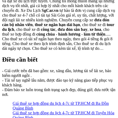
và đặt xe du lịch trực tuyến. Chúng tôi mong muốn mang lại những
dịch vụ tốt nhất, giá cả hợp lý nhất cho mỗi hành khách trên các
chuyến đi. Xe Du Lịch
SgCar.vn
tự hào là đơn vị cung cấp dịch vụ
cho thuê xe 4-7 chỗ có tài tại Sài Gòn giá rẻ, uy tín, chất lượng, với
đội ngũ lái xe nhiều kinh nghiệm. Chuyên cung cấp xe
đưa đón
cán bộ nhân viên
,
thuê xe ngắn hạn dài hạn
, cho thuê xe đi
tour
du lịch
, cho thuê xe đi
công tác
,
đưa đón sân bay
,
xe hoa
, cho
thuê xe hợp đồng đi
cúng chùa
-
hành hương
-
làm từ thiện
.....
Cho thuê xe có tài xế ngắn hạn theo ngày, theo gói 4 tiềng & gói 8
tiếng. Cho thuê xe theo lịch trình định sẵn, Cho thuê xe đi du lịch
dài ngày tự chọn. Cho thuê xe có kèm tài xế, lộ trình tự do…
Điều cần biết
- Giá cước trên đã bao gồm: xe, xăng dầu, lương tài xế lái xe, bảo
hiểm người ngồi .
- Tài xế tay nghề lâu năm, được đào tạo kỹ năng giao tiếp phục vụ
khách hàng.
- Đảm bảo xe luôn trong tình trạng sạch đẹp, đúng giờ, đưa rước tận
nơi.
Giá thuê xe hợp đồng du lịch 4-7c từ TP.HCM đi Ba Đồn
Quảng Bình
Giá thuê xe hợp đồng du lịch 4-7c từ TP.HCM đi Tuyên Hóa
Quảng Bình