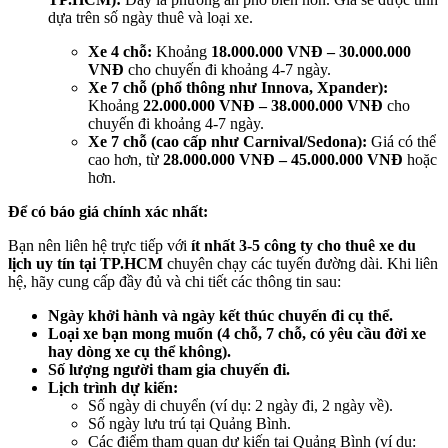
dựa trên số ngày thuê và loại xe.
Xe 4 chỗ:
Khoảng
18.000.000 VNĐ – 30.000.000
VNĐ
cho chuyến đi khoảng 4-7 ngày.
Xe 7 chỗ (phổ thông như Innova, Xpander):
Khoảng
22.000.000 VNĐ – 38.000.000 VNĐ
cho
chuyến đi khoảng 4-7 ngày.
Xe 7 chỗ (cao cấp như Carnival/Sedona):
Giá có thể
cao hơn, từ
28.000.000 VNĐ – 45.000.000 VNĐ
hoặc
hơn.
Để có báo giá chính xác nhất:
Bạn nên liên hệ trực tiếp với
ít nhất 3-5 công ty cho thuê xe du
lịch uy tín tại TP.HCM
chuyên chạy các tuyến đường dài. Khi liên
hệ, hãy cung cấp đầy đủ và chi tiết các thông tin sau:
Ngày khởi hành và ngày kết thúc chuyến đi cụ thể.
Loại xe bạn mong muốn (4 chỗ, 7 chỗ, có yêu cầu đời xe
hay dòng xe cụ thể không).
Số lượng người tham gia chuyến đi.
Lịch trình dự kiến:
Số ngày di chuyển (ví dụ: 2 ngày đi, 2 ngày về).
Số ngày lưu trú tại Quảng Bình.
Các điểm tham quan dự kiến tại Quảng Bình (ví dụ: