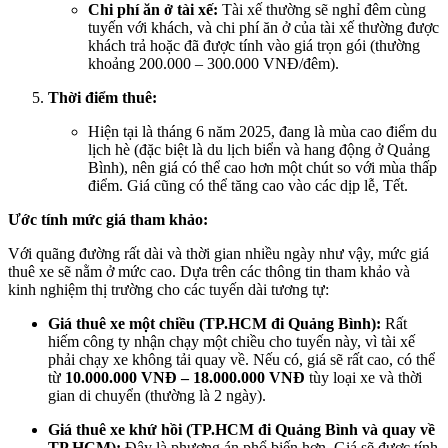
Chi phí ăn ở tài xế:
Tài xế thường sẽ nghỉ đêm cùng
tuyến với khách, và chi phí ăn ở của tài xế thường được
khách trả hoặc đã được tính vào giá trọn gói (thường
khoảng 200.000 – 300.000 VNĐ/đêm).
Thời điểm thuê:
Hiện tại là tháng 6 năm 2025, đang là mùa cao điểm du
lịch hè (đặc biệt là du lịch biển và hang động ở Quảng
Bình), nên giá có thể cao hơn một chút so với mùa thấp
điểm. Giá cũng có thể tăng cao vào các dịp lễ, Tết.
Ước tính mức giá tham khảo:
Với quãng đường rất dài và thời gian nhiều ngày như vậy, mức giá
thuê xe sẽ nằm ở mức cao. Dựa trên các thông tin tham khảo và
kinh nghiệm thị trường cho các tuyến dài tương tự:
Giá thuê xe một chiều (TP.HCM đi Quảng Bình):
Rất
hiếm công ty nhận chạy một chiều cho tuyến này, vì tài xế
phải chạy xe không tải quay về. Nếu có, giá sẽ rất cao, có thể
từ
10.000.000 VNĐ – 18.000.000 VNĐ
tùy loại xe và thời
gian di chuyển (thường là 2 ngày).
Giá thuê xe khứ hồi (TP.HCM đi Quảng Bình và quay về
TP.HCM):
Đây là phương án phổ biến hơn. Giá sẽ được tính