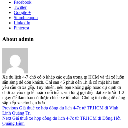
Facebook
Twitter
Google +
Stumbleupon
LinkedIn
Pinterest
About admin
Xe du lịch 4-7 chỗ có ở khắp các quận trong tp HCM và tài xế luôn
sẵn sàng để đón khách. Chỉ sau 45 phút đến 1h là có mặt khi bạn
yêu cầu đi xa gấp. Tuy nhiên, nếu bạn không gấp hoặc dự định đi
chơi xa vào dịp lễ hoặc cuối tuần, vui lòng gọi điện đặt xe trước 1-2
ngày để đảm bảo có được chiếc xe tốt nhất. Chúng tôi cũng dễ dàng
sắp xếp xe cho bạn hơn.
Previous
Giá thuê xe hợp đồng du lịch 4-7c từ TP.HCM đi Vĩnh
Linh Quảng Trị
Next
Giá thuê xe hợp đồng du lịch 4-7c từ TP.HCM đi Đồng Hới
Quảng Bình