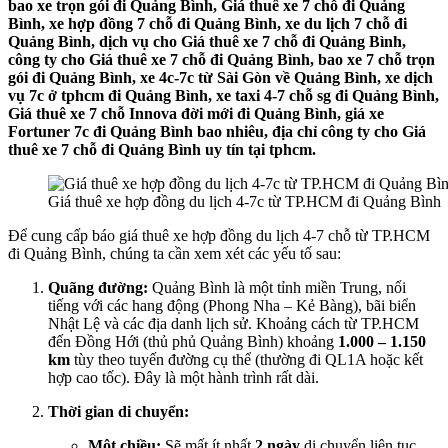
bao xe trọn gói đi Quảng Bình, Giá thuê xe 7 chỗ đi Quảng
Bình, xe hợp đồng 7 chỗ đi Quảng Bình, xe du lịch 7 chỗ đi
Quảng Bình, dịch vụ cho Giá thuê xe 7 chỗ đi Quảng Bình,
công ty cho Giá thuê xe 7 chỗ đi Quảng Bình, bao xe 7 chỗ trọn
gói đi Quảng Bình, xe 4c-7c từ Sài Gòn về Quảng Bình, xe dịch
vụ 7c ở tphcm đi Quảng Bình, xe taxi 4-7 chỗ sg đi Quảng Bình,
Giá thuê xe 7 chỗ Innova đời mới đi Quảng Bình, giá xe
Fortuner 7c đi Quảng Bình bao nhiêu, địa chỉ công ty cho Giá
thuê xe 7 chỗ đi Quảng Bình uy tín tại tphcm.
Giá thuê xe hợp đồng du lịch 4-7c từ TP.HCM đi Quảng Bình
Để cung cấp báo giá thuê xe hợp đồng du lịch 4-7 chỗ từ TP.HCM
đi Quảng Bình, chúng ta cần xem xét các yếu tố sau:
Quãng đường:
Quảng Bình là một tỉnh miền Trung, nổi
tiếng với các hang động (Phong Nha – Kẻ Bàng), bãi biển
Nhật Lệ và các địa danh lịch sử. Khoảng cách từ TP.HCM
đến Đồng Hới (thủ phủ Quảng Bình) khoảng
1.000 – 1.150
km
tùy theo tuyến đường cụ thể (thường đi QL1A hoặc kết
hợp cao tốc). Đây là một hành trình rất dài.
Thời gian di chuyển:
Một chiều:
Sẽ mất ít nhất
2 ngày
di chuyển liên tục