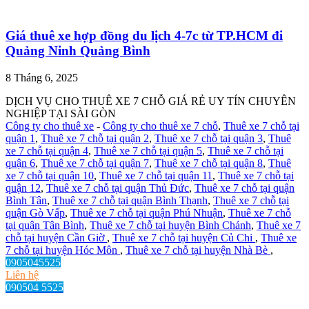
Giá thuê xe hợp đồng du lịch 4-7c từ TP.HCM đi
Quảng Ninh Quảng Bình
8 Tháng 6, 2025
DỊCH VỤ CHO THUÊ XE 7 CHỖ GIÁ RẺ UY TÍN CHUYÊN
NGHIỆP TẠI SÀI GÒN
Công ty cho thuê xe
-
Công ty cho thuê xe 7 chỗ
,
Thuê xe 7 chỗ tại
quận 1
,
Thuê xe 7 chỗ tại quận 2
,
Thuê xe 7 chỗ tại quận 3
,
Thuê
xe 7 chỗ tại quận 4
,
Thuê xe 7 chỗ tại quận 5
,
Thuê xe 7 chỗ tại
quận 6
,
Thuê xe 7 chỗ tại quận 7
,
Thuê xe 7 chỗ tại quận 8
,
Thuê
xe 7 chỗ tại quận 10
,
Thuê xe 7 chỗ tại quận 11
,
Thuê xe 7 chỗ tại
quận 12
,
Thuê xe 7 chỗ tại quận Thủ Đức
,
Thuê xe 7 chỗ tại quận
Bình Tân
,
Thuê xe 7 chỗ tại quận Bình Thạnh
,
Thuê xe 7 chỗ tại
quận Gò Vấp
,
Thuê xe 7 chỗ tại quận Phú Nhuận
,
Thuê xe 7 chỗ
tại quận Tân Bình
,
Thuê xe 7 chỗ tại huyện Bình Chánh
,
Thuê xe 7
chỗ tại huyện Cần Giờ
,
Thuê xe 7 chỗ tại huyện Củ Chi
,
Thuê xe
7 chỗ tại huyện Hóc Môn
,
Thuê xe 7 chỗ tại huyện Nhà Bè
,
0905045525
Liên hệ
090504 5525