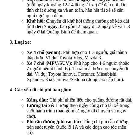
(mỗi ngày khoảng 12-14 tiếng lái xe) để đến nơi. Do
tính chất đường xa và an toàn, hầu hết tài xế sẽ cần
nghỉ ngơi qua đêm.
Khứ hồi:
Chuyến đi khứ hồi thông thường sẽ kéo dài
từ
4 đến 7 ngày
, bao gồm 2 ngày đi, 2 ngày về và 1-3
ngày ở lại Quảng Bình để tham quan.
Loại xe:
Xe 4 chỗ (sedan):
Phù hợp cho 1-3 người, giá thành
thấp hơn. Ví dụ: Toyota Vios, Mazda 3.
Xe 7 chỗ (MPV/SUV):
Phù hợp cho 4-6 người (hoặc
7 người nếu ít hành lý). Thoải mái hơn cho chuyến đi
dài. Ví dụ: Toyota Innova, Fortuner, Mitsubishi
Xpander, Kia Carnival/Sedona (dòng cao cấp hơn).
Các yếu tố chi phí bao gồm:
Xăng dầu:
Chi phí nhiên liệu cho quãng đường rất dài.
Lương tài xế:
Lương theo ngày công cho tài xế trong
suốt hành trình (bao gồm cả ngày di chuyển và ngày
chờ).
Phí cầu đường/phí cao tốc:
Tổng chi phí cầu đường
trên suốt tuyến Quốc lộ 1A và các đoạn cao tốc (nếu
có).