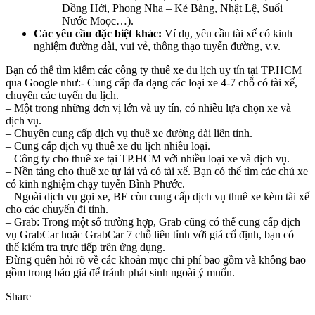
Đồng Hới, Phong Nha – Kẻ Bàng, Nhật Lệ, Suối
Nước Moọc…).
Các yêu cầu đặc biệt khác:
Ví dụ, yêu cầu tài xế có kinh
nghiệm đường dài, vui vẻ, thông thạo tuyến đường, v.v.
Bạn có thể tìm kiếm các công ty thuê xe du lịch uy tín tại TP.HCM
qua Google như:- Cung cấp đa dạng các loại xe 4-7 chỗ có tài xế,
chuyên các tuyến du lịch.
– Một trong những đơn vị lớn và uy tín, có nhiều lựa chọn xe và
dịch vụ.
– Chuyên cung cấp dịch vụ thuê xe đường dài liên tỉnh.
– Cung cấp dịch vụ thuê xe du lịch nhiều loại.
– Công ty cho thuê xe tại TP.HCM với nhiều loại xe và dịch vụ.
– Nền tảng cho thuê xe tự lái và có tài xế. Bạn có thể tìm các chủ xe
có kinh nghiệm chạy tuyến Bình Phước.
– Ngoài dịch vụ gọi xe, BE còn cung cấp dịch vụ thuê xe kèm tài xế
cho các chuyến đi tỉnh.
– Grab: Trong một số trường hợp, Grab cũng có thể cung cấp dịch
vụ GrabCar hoặc GrabCar 7 chỗ liên tỉnh với giá cố định, bạn có
thể kiểm tra trực tiếp trên ứng dụng.
Đừng quên hỏi rõ về các khoản mục chi phí bao gồm và không bao
gồm trong báo giá để tránh phát sinh ngoài ý muốn.
Share