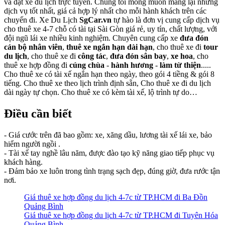
và đặt xe du lịch trực tuyến. Chúng tôi mong muốn mang lại những
dịch vụ tốt nhất, giá cả hợp lý nhất cho mỗi hành khách trên các
chuyến đi. Xe Du Lịch
SgCar.vn
tự hào là đơn vị cung cấp dịch vụ
cho thuê xe 4-7 chỗ có tài tại Sài Gòn giá rẻ, uy tín, chất lượng, với
đội ngũ lái xe nhiều kinh nghiệm. Chuyên cung cấp xe
đưa đón
cán bộ nhân viên
,
thuê xe ngắn hạn dài hạn
, cho thuê xe đi
tour
du lịch
, cho thuê xe đi
công tác
,
đưa đón sân bay
,
xe hoa
, cho
thuê xe hợp đồng đi
cúng chùa
-
hành hương
-
làm từ thiện
.....
Cho thuê xe có tài xế ngắn hạn theo ngày, theo gói 4 tiềng & gói 8
tiếng. Cho thuê xe theo lịch trình định sẵn, Cho thuê xe đi du lịch
dài ngày tự chọn. Cho thuê xe có kèm tài xế, lộ trình tự do…
Điều cần biết
- Giá cước trên đã bao gồm: xe, xăng dầu, lương tài xế lái xe, bảo
hiểm người ngồi .
- Tài xế tay nghề lâu năm, được đào tạo kỹ năng giao tiếp phục vụ
khách hàng.
- Đảm bảo xe luôn trong tình trạng sạch đẹp, đúng giờ, đưa rước tận
nơi.
Giá thuê xe hợp đồng du lịch 4-7c từ TP.HCM đi Ba Đồn
Quảng Bình
Giá thuê xe hợp đồng du lịch 4-7c từ TP.HCM đi Tuyên Hóa
Quảng Bình