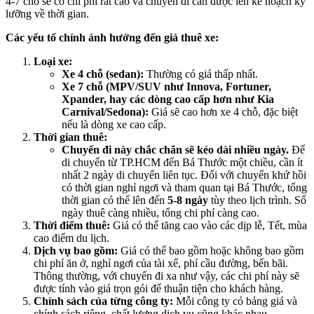
4-7 chỗ sẽ có chi phí rất cao và chuyến đi cần được lên kế hoạch kỹ
lưỡng về thời gian.
Các yếu tố chính ảnh hưởng đến giá thuê xe:
Loại xe:
Xe 4 chỗ (sedan):
Thường có giá thấp nhất.
Xe 7 chỗ (MPV/SUV như Innova, Fortuner,
Xpander, hay các dòng cao cấp hơn như Kia
Carnival/Sedona):
Giá sẽ cao hơn xe 4 chỗ, đặc biệt
nếu là dòng xe cao cấp.
Thời gian thuê:
Chuyến đi này chắc chắn sẽ kéo dài nhiều ngày.
Để
di chuyển từ TP.HCM đến Bá Thước một chiều, cần ít
nhất 2 ngày di chuyển liên tục. Đối với chuyến khứ hồi
có thời gian nghỉ ngơi và tham quan tại Bá Thước, tổng
thời gian có thể lên đến
5-8 ngày
tùy theo lịch trình. Số
ngày thuê càng nhiều, tổng chi phí càng cao.
Thời điểm thuê:
Giá có thể tăng cao vào các dịp lễ, Tết, mùa
cao điểm du lịch.
Dịch vụ bao gồm:
Giá có thể bao gồm hoặc không bao gồm
chi phí ăn ở, nghỉ ngơi của tài xế, phí cầu đường, bến bãi.
Thông thường, với chuyến đi xa như vậy, các chi phí này sẽ
được tính vào giá trọn gói để thuận tiện cho khách hàng.
Chính sách của từng công ty:
Mỗi công ty có bảng giá và
chính sách riêng, chất lượng dịch vụ cũng khác nhau.