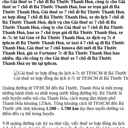
cho Giá thuê xe 7 chỗ đi Bá Thước Thanh Hoá, công ty cho Giá
thuê xe 7 chỗ đi Bá Thước Thanh Hoá, bao xe trọn gói đi Bá
Thước Thanh Hoá, Giá thuê xe 7 chỗ đi Bá Thước Thanh Hoá,
xe hợp đồng 7 chỗ đi Bá Thước Thanh Hoá, xe du lịch 7 chỗ đi
Bá Thước Thanh Hoá, dịch vụ cho Giá thuê xe 7 chỗ đi Bá
Thước Thanh Hoá, công ty cho Giá thuê xe 7 chỗ đi Bá Thước
Thanh Hoá, bao xe 7 chỗ trọn gói đi Bá Thước Thanh Hoá, xe
4c-7c từ Sài Gòn về Bá Thước Thanh Hoá, xe dịch vụ 7c ở
tphcm đi Bá Thước Thanh Hoá, xe taxi 4-7 chỗ sg đi Bá Thước
Thanh Hoá, Giá thuê xe 7 chỗ Innova đời mới đi Bá Thước
Thanh Hoá, giá xe Fortuner 7c đi Bá Thước Thanh Hoá bao
nhiêu, địa chỉ công ty cho Giá thuê xe 7 chỗ đi Bá Thước
Thanh Hoá uy tín tại tphcm.
Giá thuê xe hợp đồng du lịch 4-7c từ TP.HCM đi Bá Thước T
Quãng đường từ TP.HCM đến Bá Thước, Thanh Hóa là một trong
những hành trình xa nhất trong nước bằng đường bộ. Bá Thước là
một huyện miền núi của Thanh Hóa, cách trung tâm thành phố
Thanh Hóa khoảng 125km. Tổng khoảng cách từ TP.HCM đến Bá
Thước ước tính khoảng
1.500 – 1.700 km
tùy theo tuyến đường và
điểm đến cụ thể trong huyện.
Với quãng đường cực kỳ xa như vậy, việc thuê xe hợp đồng du lịch