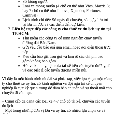
Số lượng người.
Loại xe mong muốn (4 chỗ cụ thể như Vios, Mazda 3;
hay 7 chỗ cụ thể như Innova, Xpander, Fortuner,
Carnival).
Lịch trình chi tiết: Số ngày di chuyển, số ngày lưu trú
tại Bá Thước và các điểm đến dự kiến.
Liên hệ trực tiếp các công ty cho thuê xe du lịch uy tín tại
TP.HCM:
Tìm kiếm các công ty có kinh nghiệm chạy tuyến
đường dài Bắc-Nam.
Gửi yêu cầu báo giá qua email hoặc gọi điện thoại trực
tiếp.
Yêu cầu báo giá trọn gói và làm rõ các chi phí bao
gồm/không bao gồm.
Hỏi về kinh nghiệm của tài xế trên các tuyến đường dài
và đặc biệt là các tuyến đường miền núi.
Vì đây là một hành trình rất dài và phức tạp, việc lựa chọn một công
ty cho thuê xe uy tín, có kinh nghiệm và đội ngũ tài xế chuyên
nghiệp là cực kỳ quan trọng để đảm bảo an toàn và sự thoải mái cho
chuyến đi của bạn.
– Cung cấp đa dạng các loại xe 4-7 chỗ có tài xế, chuyên các tuyến
du lịch.
– Một trong những đơn vị lớn và uy tín, có nhiều lựa chọn xe và