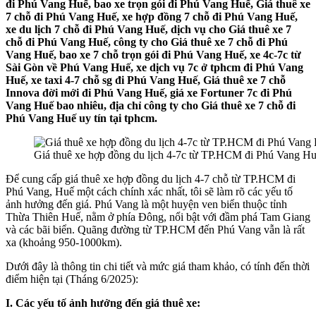
đi Phú Vang Huế, bao xe trọn gói đi Phú Vang Huế, Giá thuê xe
7 chỗ đi Phú Vang Huế, xe hợp đồng 7 chỗ đi Phú Vang Huế,
xe du lịch 7 chỗ đi Phú Vang Huế, dịch vụ cho Giá thuê xe 7
chỗ đi Phú Vang Huế, công ty cho Giá thuê xe 7 chỗ đi Phú
Vang Huế, bao xe 7 chỗ trọn gói đi Phú Vang Huế, xe 4c-7c từ
Sài Gòn về Phú Vang Huế, xe dịch vụ 7c ở tphcm đi Phú Vang
Huế, xe taxi 4-7 chỗ sg đi Phú Vang Huế, Giá thuê xe 7 chỗ
Innova đời mới đi Phú Vang Huế, giá xe Fortuner 7c đi Phú
Vang Huế bao nhiêu, địa chỉ công ty cho Giá thuê xe 7 chỗ đi
Phú Vang Huế uy tín tại tphcm.
Giá thuê xe hợp đồng du lịch 4-7c từ TP.HCM đi Phú Vang H
Để cung cấp giá thuê xe hợp đồng du lịch 4-7 chỗ từ TP.HCM đi
Phú Vang, Huế một cách chính xác nhất, tôi sẽ làm rõ các yếu tố
ảnh hưởng đến giá. Phú Vang là một huyện ven biển thuộc tỉnh
Thừa Thiên Huế, nằm ở phía Đông, nổi bật với đầm phá Tam Giang
và các bãi biển. Quãng đường từ TP.HCM đến Phú Vang vẫn là rất
xa (khoảng 950-1000km).
Dưới đây là thông tin chi tiết và mức giá tham khảo, có tính đến thời
điểm hiện tại (Tháng 6/2025):
I. Các yếu tố ảnh hưởng đến giá thuê xe: