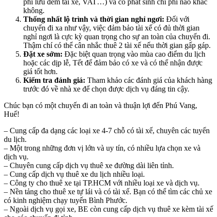
phí lưu đêm tài xế, VAT…) và có phát sinh chi phí nào khác
không.
Thống nhất lộ trình và thời gian nghỉ ngơi:
Đối với
chuyến đi xa như vậy, việc đảm bảo tài xế có đủ thời gian
nghỉ ngơi là cực kỳ quan trọng cho sự an toàn của chuyến đi.
Thậm chí có thể cân nhắc thuê 2 tài xế nếu thời gian gấp gáp.
Đặt xe sớm:
Đặc biệt quan trọng vào mùa cao điểm du lịch
hoặc các dịp lễ, Tết để đảm bảo có xe và có thể nhận được
giá tốt hơn.
Kiểm tra đánh giá:
Tham khảo các đánh giá của khách hàng
trước đó về nhà xe để chọn được dịch vụ đáng tin cậy.
Chúc bạn có một chuyến đi an toàn và thuận lợi đến Phú Vang,
Huế!
– Cung cấp đa dạng các loại xe 4-7 chỗ có tài xế, chuyên các tuyến
du lịch.
– Một trong những đơn vị lớn và uy tín, có nhiều lựa chọn xe và
dịch vụ.
– Chuyên cung cấp dịch vụ thuê xe đường dài liên tỉnh.
– Cung cấp dịch vụ thuê xe du lịch nhiều loại.
– Công ty cho thuê xe tại TP.HCM với nhiều loại xe và dịch vụ.
– Nền tảng cho thuê xe tự lái và có tài xế. Bạn có thể tìm các chủ xe
có kinh nghiệm chạy tuyến Bình Phước.
– Ngoài dịch vụ gọi xe, BE còn cung cấp dịch vụ thuê xe kèm tài xế