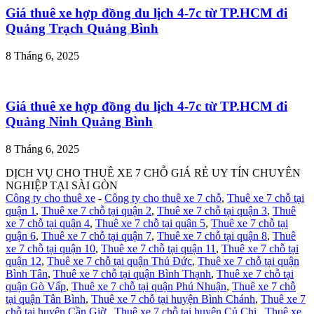
Giá thuê xe hợp đồng du lịch 4-7c từ TP.HCM đi
Quảng Trạch Quảng Bình
8 Tháng 6, 2025
Giá thuê xe hợp đồng du lịch 4-7c từ TP.HCM đi
Quảng Ninh Quảng Bình
8 Tháng 6, 2025
DỊCH VỤ CHO THUÊ XE 7 CHỖ GIÁ RẺ UY TÍN CHUYÊN
NGHIỆP TẠI SÀI GÒN
Công ty cho thuê xe
-
Công ty cho thuê xe 7 chỗ
,
Thuê xe 7 chỗ tại
quận 1
,
Thuê xe 7 chỗ tại quận 2
,
Thuê xe 7 chỗ tại quận 3
,
Thuê
xe 7 chỗ tại quận 4
,
Thuê xe 7 chỗ tại quận 5
,
Thuê xe 7 chỗ tại
quận 6
,
Thuê xe 7 chỗ tại quận 7
,
Thuê xe 7 chỗ tại quận 8
,
Thuê
xe 7 chỗ tại quận 10
,
Thuê xe 7 chỗ tại quận 11
,
Thuê xe 7 chỗ tại
quận 12
,
Thuê xe 7 chỗ tại quận Thủ Đức
,
Thuê xe 7 chỗ tại quận
Bình Tân
,
Thuê xe 7 chỗ tại quận Bình Thạnh
,
Thuê xe 7 chỗ tại
quận Gò Vấp
,
Thuê xe 7 chỗ tại quận Phú Nhuận
,
Thuê xe 7 chỗ
tại quận Tân Bình
,
Thuê xe 7 chỗ tại huyện Bình Chánh
,
Thuê xe 7
chỗ tại huyện Cần Giờ
,
Thuê xe 7 chỗ tại huyện Củ Chi
,
Thuê xe