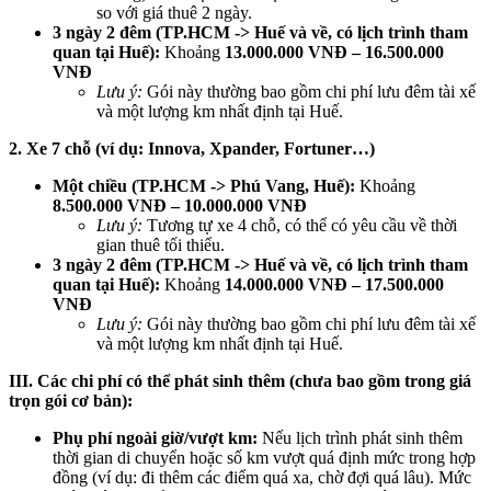
so với giá thuê 2 ngày.
3 ngày 2 đêm (TP.HCM -> Huế và về, có lịch trình tham
quan tại Huế):
Khoảng
13.000.000 VNĐ – 16.500.000
VNĐ
Lưu ý:
Gói này thường bao gồm chi phí lưu đêm tài xế
và một lượng km nhất định tại Huế.
2. Xe 7 chỗ (ví dụ: Innova, Xpander, Fortuner…)
Một chiều (TP.HCM -> Phú Vang, Huế):
Khoảng
8.500.000 VNĐ – 10.000.000 VNĐ
Lưu ý:
Tương tự xe 4 chỗ, có thể có yêu cầu về thời
gian thuê tối thiểu.
3 ngày 2 đêm (TP.HCM -> Huế và về, có lịch trình tham
quan tại Huế):
Khoảng
14.000.000 VNĐ – 17.500.000
VNĐ
Lưu ý:
Gói này thường bao gồm chi phí lưu đêm tài xế
và một lượng km nhất định tại Huế.
III. Các chi phí có thể phát sinh thêm (chưa bao gồm trong giá
trọn gói cơ bản):
Phụ phí ngoài giờ/vượt km:
Nếu lịch trình phát sinh thêm
thời gian di chuyển hoặc số km vượt quá định mức trong hợp
đồng (ví dụ: đi thêm các điểm quá xa, chờ đợi quá lâu). Mức