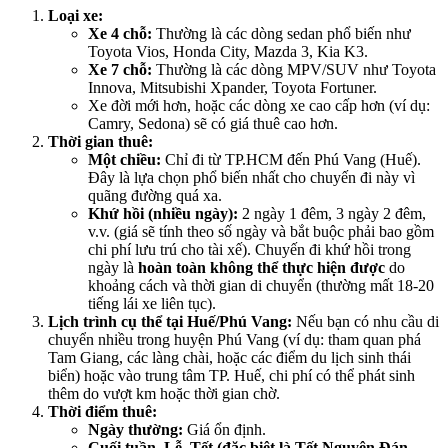
Loại xe:
Xe 4 chỗ:
Thường là các dòng sedan phổ biến như
Toyota Vios, Honda City, Mazda 3, Kia K3.
Xe 7 chỗ:
Thường là các dòng MPV/SUV như Toyota
Innova, Mitsubishi Xpander, Toyota Fortuner.
Xe đời mới hơn, hoặc các dòng xe cao cấp hơn (ví dụ:
Camry, Sedona) sẽ có giá thuê cao hơn.
Thời gian thuê:
Một chiều:
Chỉ đi từ TP.HCM đến Phú Vang (Huế).
Đây là lựa chọn phổ biến nhất cho chuyến đi này vì
quãng đường quá xa.
Khứ hồi (nhiều ngày):
2 ngày 1 đêm, 3 ngày 2 đêm,
v.v. (giá sẽ tính theo số ngày và bắt buộc phải bao gồm
chi phí lưu trú cho tài xế). Chuyến đi khứ hồi trong
ngày là
hoàn toàn không thể thực hiện được
do
khoảng cách và thời gian di chuyển (thường mất 18-20
tiếng lái xe liên tục).
Lịch trình cụ thể tại Huế/Phú Vang:
Nếu bạn có nhu cầu di
chuyển nhiều trong huyện Phú Vang (ví dụ: tham quan phá
Tam Giang, các làng chài, hoặc các điểm du lịch sinh thái
biển) hoặc vào trung tâm TP. Huế, chi phí có thể phát sinh
thêm do vượt km hoặc thời gian chờ.
Thời điểm thuê:
Ngày thường:
Giá ổn định.
Cuối tuần, Lễ, Tết (đặc biệt là Tết Nguyên Đán,