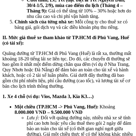
30/4-1/5, 2/9), mùa cao điểm du lịch (Tháng 4 –
Tháng 9):
Giá có thể tăng từ 10% – 30% hoặc hơn do
nhu cầu cao và chi phí vận hành tăng.
Chính sách của từng nhà xe:
Mỗi công ty cho thuê xe có
bảng giá, gói dịch vụ và các điều khoản phụ thu riêng.
II. Mức giá thuê xe tham khảo từ TP.HCM đi Phú Vang, Huế
(có tài xế):
Quãng đường từ TP.HCM đi Phú Vang (Huế) là rất xa, thường mất
khoảng 18-20 tiếng lái xe liên tục. Do đó, các chuyến đi thường sẽ
bao gồm ít nhất một điểm dừng chân qua đêm (ví dụ ở Nha Trang,
Quy Nhơn hoặc Đà Nẵng) để đảm bảo an toàn cho tài xế và hành
khách, hoặc có 2 tài xế luân phiên. Giá dưới đây thường đã bao
gồm chi phí nhiên liệu, phí cầu đường (cao tốc), và lương tài xế cơ
bản cho lịch trình thông thường.
1. Xe 4 chỗ (ví dụ: Vios, Mazda 3, Kia K3…)
Một chiều (TP.HCM -> Phú Vang, Huế):
Khoảng
8.000.000 VNĐ – 9.500.000 VNĐ
Lưu ý:
Đối với quãng đường này, nhiều nhà xe sẽ tính
phí cao hơn hoặc yêu cầu thuê theo gói 2 ngày để đảm
bảo an toàn cho tài xế (có thời gian nghỉ ngơi giữa
đường). Giá một chiều thực tế có thể không khác nhiều