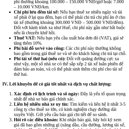
phí thường khoảng 100.000 – 150.000 VNĐ/giờ hoặc 7.000
– 10.000 VNĐ/km.
Chi phí lưu đêm tài xế:
Nếu bạn thuê xe nhiều ngày và tài
xế phải ở lại qua đêm, bạn có thể phải chi trả chi phí ăn ở cho
tài xế (thường khoảng 300.000 VNĐ – 500.000 VNĐ/đêm).
Đối với hành trình xa như Huế, chi phí này gần như bắt buộc
nếu là chuyến khứ hồi.
Thuế VAT:
Nếu bạn yêu cầu xuất hóa đơn đỏ (VAT), giá sẽ
tăng thêm 10%.
Phí bãi đỗ xe/vé vào cổng:
Các chi phí này thường không
bao gồm trong giá thuê xe và sẽ do khách hàng chi trả tại chỗ.
Phí tài xế thứ hai (nếu có):
Đối với quãng đường cực xa
như vậy, một số nhà xe có thể sắp xếp 2 tài xế luân phiên để
đảm bảo an toàn, và có thể phát sinh thêm chi phí cho tài xế
thứ hai.
IV. Lời khuyên để có giá tốt nhất và dịch vụ chất lượng:
Xác định rõ lịch trình và số ngày:
Đây là yếu tố quan trọng
nhất để nhà xe báo giá chính xác.
Liên hệ nhiều nhà xe uy tín:
Tìm kiếm và liên hệ ít nhất 3-5
công ty cho thuê xe lớn, có kinh nghiệm chạy đường dài
xuyên Việt. Gửi yêu cầu báo giá chi tiết để so sánh.
Hỏi rõ các điều khoản:
Khi nhận báo giá, hãy hỏi kỹ xem
giá đã bao gồm những gì (xăng dầu, cầu đường, lương tài xế,