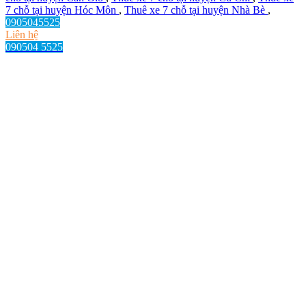
7 chỗ tại huyện Hóc Môn
,
Thuê xe 7 chỗ tại huyện Nhà Bè
,
0905045525
Liên hệ
090504 5525