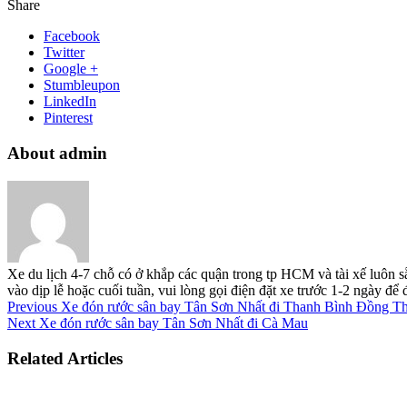
Share
Facebook
Twitter
Google +
Stumbleupon
LinkedIn
Pinterest
About admin
Xe du lịch 4-7 chỗ có ở khắp các quận trong tp HCM và tài xế luôn s
vào dịp lễ hoặc cuối tuần, vui lòng gọi điện đặt xe trước 1-2 ngày đ
Previous
Xe đón rước sân bay Tân Sơn Nhất đi Thanh Bình Đồng T
Next
Xe đón rước sân bay Tân Sơn Nhất đi Cà Mau
Related Articles