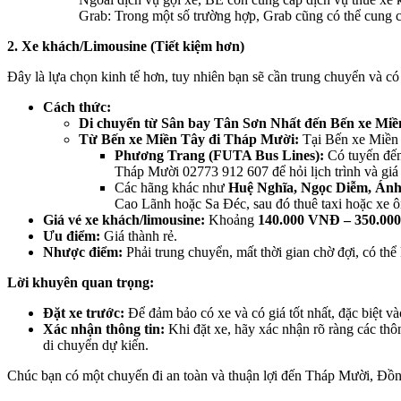
Grab: Trong một số trường hợp, Grab cũng có thể cung cấ
2. Xe khách/Limousine (Tiết kiệm hơn)
Đây là lựa chọn kinh tế hơn, tuy nhiên bạn sẽ cần trung chuyển và có 
Cách thức:
Di chuyển từ Sân bay Tân Sơn Nhất đến Bến xe Miề
Từ Bến xe Miền Tây đi Tháp Mười:
Tại Bến xe Miền 
Phương Trang (FUTA Bus Lines):
Có tuyến đến
Tháp Mười 02773 912 607 để hỏi lịch trình và giá
Các hãng khác như
Huệ Nghĩa, Ngọc Diễm, Ánh
Cao Lãnh hoặc Sa Đéc, sau đó thuê taxi hoặc xe 
Giá vé xe khách/limousine:
Khoảng
140.000 VNĐ – 350.00
Ưu điểm:
Giá thành rẻ.
Nhược điểm:
Phải trung chuyển, mất thời gian chờ đợi, có thể 
Lời khuyên quan trọng:
Đặt xe trước:
Để đảm bảo có xe và có giá tốt nhất, đặc biệt vào
Xác nhận thông tin:
Khi đặt xe, hãy xác nhận rõ ràng các thôn
di chuyển dự kiến.
Chúc bạn có một chuyến đi an toàn và thuận lợi đến Tháp Mười, Đồ