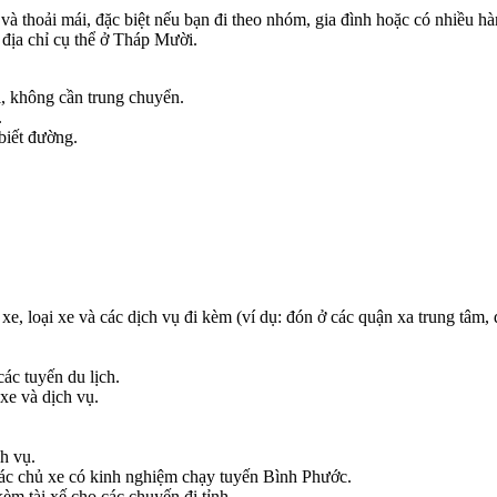
 và thoải mái, đặc biệt nếu bạn đi theo nhóm, gia đình hoặc có nhiều 
 địa chỉ cụ thể ở Tháp Mười.
i, không cần trung chuyển.
.
 biết đường.
xe, loại xe và các dịch vụ đi kèm (ví dụ: đón ở các quận xa trung tâm, 
ác tuyến du lịch.
xe và dịch vụ.
h vụ.
m các chủ xe có kinh nghiệm chạy tuyến Bình Phước.
èm tài xế cho các chuyến đi tỉnh.