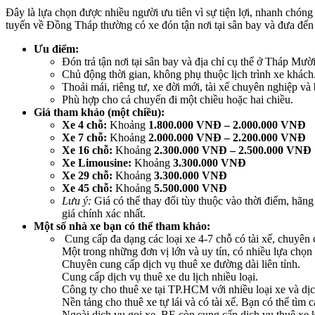
Đây là lựa chọn được nhiều người ưu tiên vì sự tiện lợi, nhanh chóng
tuyến về Đồng Tháp thường có xe đón tận nơi tại sân bay và đưa đến
Ưu điểm:
Đón trả tận nơi tại sân bay và địa chỉ cụ thể ở Tháp Mườ
Chủ động thời gian, không phụ thuộc lịch trình xe khách
Thoải mái, riêng tư, xe đời mới, tài xế chuyên nghiệp và
Phù hợp cho cả chuyến đi một chiều hoặc hai chiều.
Giá tham khảo (một chiều):
Xe 4 chỗ:
Khoảng
1.800.000 VNĐ – 2.000.000 VNĐ
Xe 7 chỗ:
Khoảng
2.000.000 VNĐ – 2.200.000 VNĐ
Xe 16 chỗ:
Khoảng
2.300.000 VNĐ – 2.500.000 VNĐ
Xe Limousine:
Khoảng
3.300.000 VNĐ
Xe 29 chỗ:
Khoảng
3.300.000 VNĐ
Xe 45 chỗ:
Khoảng
5.500.000 VNĐ
Lưu ý:
Giá có thể thay đổi tùy thuộc vào thời điểm, hãng 
giá chính xác nhất.
Một số nhà xe bạn có thể tham khảo:
Cung cấp đa dạng các loại xe 4-7 chỗ có tài xế, chuyên c
Một trong những đơn vị lớn và uy tín, có nhiều lựa chọn 
Chuyên cung cấp dịch vụ thuê xe đường dài liên tỉnh.
Cung cấp dịch vụ thuê xe du lịch nhiều loại.
Công ty cho thuê xe tại TP.HCM với nhiều loại xe và dịc
Nền tảng cho thuê xe tự lái và có tài xế. Bạn có thể tì
Ngoài dịch vụ gọi xe, BE còn cung cấp dịch vụ thuê xe k