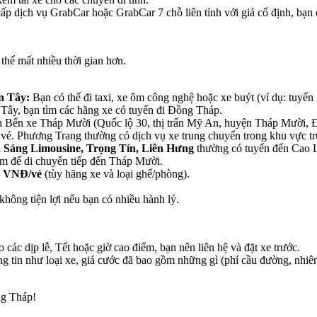
p dịch vụ GrabCar hoặc GrabCar 7 chỗ liên tỉnh với giá cố định, bạn có
thể mất nhiều thời gian hơn.
n Tây:
Bạn có thể đi taxi, xe ôm công nghệ hoặc xe buýt (ví dụ: tuyến
Tây, bạn tìm các hãng xe có tuyến đi Đồng Tháp.
 Bến xe Tháp Mười (Quốc lộ 30, thị trấn Mỹ An, huyện Tháp Mười, Đ
 vé. Phương Trang thường có dịch vụ xe trung chuyển trong khu vực t
 Sáng Limousine, Trọng Tín, Liên Hưng
thường có tuyến đến Cao L
ôm để di chuyển tiếp đến Tháp Mười.
0 VNĐ/vé
(tùy hãng xe và loại ghế/phòng).
không tiện lợi nếu bạn có nhiều hành lý.
 các dịp lễ, Tết hoặc giờ cao điểm, bạn nên liên hệ và đặt xe trước.
g tin như loại xe, giá cước đã bao gồm những gì (phí cầu đường, nhiên l
ng Tháp!