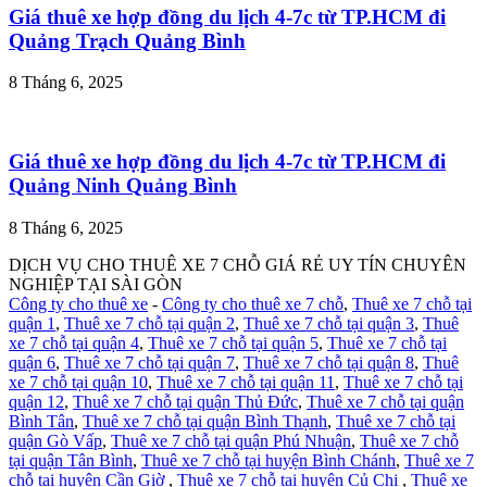
Giá thuê xe hợp đồng du lịch 4-7c từ TP.HCM đi
Quảng Trạch Quảng Bình
8 Tháng 6, 2025
Giá thuê xe hợp đồng du lịch 4-7c từ TP.HCM đi
Quảng Ninh Quảng Bình
8 Tháng 6, 2025
DỊCH VỤ CHO THUÊ XE 7 CHỖ GIÁ RẺ UY TÍN CHUYÊN
NGHIỆP TẠI SÀI GÒN
Công ty cho thuê xe
-
Công ty cho thuê xe 7 chỗ
,
Thuê xe 7 chỗ tại
quận 1
,
Thuê xe 7 chỗ tại quận 2
,
Thuê xe 7 chỗ tại quận 3
,
Thuê
xe 7 chỗ tại quận 4
,
Thuê xe 7 chỗ tại quận 5
,
Thuê xe 7 chỗ tại
quận 6
,
Thuê xe 7 chỗ tại quận 7
,
Thuê xe 7 chỗ tại quận 8
,
Thuê
xe 7 chỗ tại quận 10
,
Thuê xe 7 chỗ tại quận 11
,
Thuê xe 7 chỗ tại
quận 12
,
Thuê xe 7 chỗ tại quận Thủ Đức
,
Thuê xe 7 chỗ tại quận
Bình Tân
,
Thuê xe 7 chỗ tại quận Bình Thạnh
,
Thuê xe 7 chỗ tại
quận Gò Vấp
,
Thuê xe 7 chỗ tại quận Phú Nhuận
,
Thuê xe 7 chỗ
tại quận Tân Bình
,
Thuê xe 7 chỗ tại huyện Bình Chánh
,
Thuê xe 7
chỗ tại huyện Cần Giờ
,
Thuê xe 7 chỗ tại huyện Củ Chi
,
Thuê xe