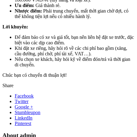
Ưu điểm:
Giá thành rẻ.
Nhược điểm:
Phải trung chuyển, mất thời gian chờ đợi, có
thể không tiện lợi nếu có nhiều hành lý.
Lời khuyên:
Để đảm bảo có xe và giá tốt, bạn nên liên hệ đặt xe trước, đặc
biệt vào các dịp cao điểm.
Khi đặt xe riêng, hãy hỏi rõ về các chi phí bao gồm (xăng,
cầu đường, phí chờ, phí tài xế, VAT…).
Nếu chọn xe khách, hãy hỏi kỹ về điểm đón/trả và thời gian
di chuyển.
Chúc bạn có chuyến đi thuận lợi!
Share
Facebook
Twitter
Google +
Stumbleupon
LinkedIn
Pinterest
About admin