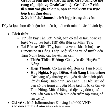
Grab: Trong một số trường hợp, Grab cũng có thể
cung cấp dịch vụ GrabCar hoặc GrabCar 7 chỗ
liên tỉnh với giá cố định, bạn có thể kiểm tra trực
tiếp trên ứng dụng.
2. Xe khách/Limousine kết hợp trung chuyển:
Đây là lựa chọn tiết kiệm hơn nếu bạn đi một mình hoặc ít hành lý.
Cách thức:
Từ Sân bay Tân Sơn Nhất, bạn có thể đi taxi hoặc xe
buýt (ví dụ: xe buýt 119) đến Bến xe Miền Tây.
Tại Bến xe Miền Tây, bạn mua vé xe khách hoặc xe
Limousine đi Đồng Tháp. Một số nhà xe có tuyến đến
Tam Nông hoặc các huyện lân cận:
Thiên Thiên Hương:
Có tuyến đến Huyện Tam
Nông.
Hiệp Thành:
Có tuyến đến Bến xe Tam Nông.
Huệ Nghĩa, Ngọc Diễm, Ánh Sáng Limousine:
Các hãng này thường có tuyến đi các thành phố
lớn ở Đồng Tháp như Cao Lãnh, Sa Đéc, sau đó
bạn có thể trung chuyển bằng taxi hoặc xe ôm về
Tam Nông. Một số hãng có dịch vụ đón tại sân
bay Tân Sơn Nhất và đưa đến điểm tập trung để
lên xe lớn.
Giá vé xe khách/limousine:
Khoảng 140.000 VNĐ –
180.000 VNĐ/vé (tùy hãng và loại xe).