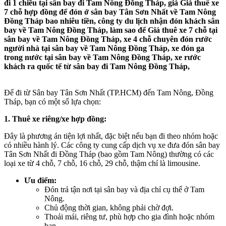
đi 1 chiều tại sân bay đi Tam Nông Đồng Tháp, giá Giá thuê xe
7 chỗ hợp đồng để đón ở sân bay Tân Sơn Nhất về Tam Nông
Đồng Tháp bao nhiêu tiền, công ty du lịch nhận đón khách sân
bay về Tam Nông Đồng Tháp, làm sao để Giá thuê xe 7 chỗ tại
sân bay về Tam Nông Đồng Tháp, xe 4 chỗ chuyên đón rước
người nhà tại sân bay về Tam Nông Đồng Tháp, xe đón ga
trong nước tại sân bay về Tam Nông Đồng Tháp, xe rước
khách ra quốc tế từ sân bay đi Tam Nông Đồng Tháp,
Để đi từ Sân bay Tân Sơn Nhất (TP.HCM) đến Tam Nông, Đồng
Tháp, bạn có một số lựa chọn:
1. Thuê xe riêng/xe hợp đồng:
Đây là phương án tiện lợi nhất, đặc biệt nếu bạn đi theo nhóm hoặc
có nhiều hành lý. Các công ty cung cấp dịch vụ xe đưa đón sân bay
Tân Sơn Nhất đi Đồng Tháp (bao gồm Tam Nông) thường có các
loại xe từ 4 chỗ, 7 chỗ, 16 chỗ, 29 chỗ, thậm chí là limousine.
Ưu điểm:
Đón trả tận nơi tại sân bay và địa chỉ cụ thể ở Tam
Nông.
Chủ động thời gian, không phải chờ đợi.
Thoải mái, riêng tư, phù hợp cho gia đình hoặc nhóm
bạn.