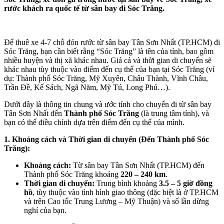
rước khách ra quốc tế từ sân bay đi Sóc Trăng.
Để thuê xe 4-7 chỗ đón rước từ sân bay Tân Sơn Nhất (TP.HCM) đi
Sóc Trăng, bạn cần biết rằng “Sóc Trăng” là tên của tỉnh, bao gồm
nhiều huyện và thị xã khác nhau. Giá cả và thời gian di chuyển sẽ
khác nhau tùy thuộc vào điểm đến cụ thể của bạn tại Sóc Trăng (ví
dụ: Thành phố Sóc Trăng, Mỹ Xuyên, Châu Thành, Vĩnh Châu,
Trần Đề, Kế Sách, Ngã Năm, Mỹ Tú, Long Phú…).
Dưới đây là thông tin chung và ước tính cho chuyến đi từ sân bay
Tân Sơn Nhất đến
Thành phố Sóc Trăng
(là trung tâm tỉnh), và
bạn có thể điều chỉnh dựa trên điểm đến cụ thể của mình.
1. Khoảng cách và Thời gian di chuyển (Đến Thành phố Sóc
Trăng):
Khoảng cách:
Từ sân bay Tân Sơn Nhất (TP.HCM) đến
Thành phố Sóc Trăng khoảng
220 – 240 km
.
Thời gian di chuyển:
Trung bình khoảng
3.5 – 5 giờ đồng
hồ
, tùy thuộc vào tình hình giao thông (đặc biệt là ở TP.HCM
và trên Cao tốc Trung Lương – Mỹ Thuận) và số lần dừng
nghỉ của bạn.