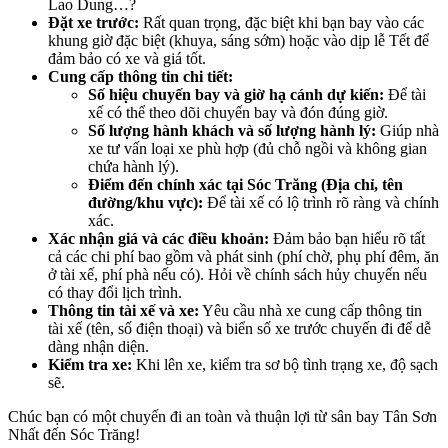
Lao Dung…?
Đặt xe trước:
Rất quan trọng, đặc biệt khi bạn bay vào các
khung giờ đặc biệt (khuya, sáng sớm) hoặc vào dịp lễ Tết để
đảm bảo có xe và giá tốt.
Cung cấp thông tin chi tiết:
Số hiệu chuyến bay và giờ hạ cánh dự kiến:
Để tài
xế có thể theo dõi chuyến bay và đón đúng giờ.
Số lượng hành khách và số lượng hành lý:
Giúp nhà
xe tư vấn loại xe phù hợp (đủ chỗ ngồi và không gian
chứa hành lý).
Điểm đến chính xác tại Sóc Trăng (Địa chỉ, tên
đường/khu vực):
Để tài xế có lộ trình rõ ràng và chính
xác.
Xác nhận giá và các điều khoản:
Đảm bảo bạn hiểu rõ tất
cả các chi phí bao gồm và phát sinh (phí chờ, phụ phí đêm, ăn
ở tài xế, phí phà nếu có). Hỏi về chính sách hủy chuyến nếu
có thay đổi lịch trình.
Thông tin tài xế và xe:
Yêu cầu nhà xe cung cấp thông tin
tài xế (tên, số điện thoại) và biển số xe trước chuyến đi để dễ
dàng nhận diện.
Kiểm tra xe:
Khi lên xe, kiểm tra sơ bộ tình trạng xe, độ sạch
sẽ.
Chúc bạn có một chuyến đi an toàn và thuận lợi từ sân bay Tân Sơn
Nhất đến Sóc Trăng!