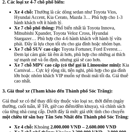
2. Các loại xe 4-7 chỗ phổ biến:
Xe 4 chỗ:
Thường là các dòng sedan như Toyota Vios,
Hyundai Accent, Kia Cerato, Mazda 3… Phù hợp cho 1-3
hành khách với ít hành lý.
Xe 7 chỗ phổ thông:
Phổ biến nhất là Toyota Innova,
Mitsubishi Xpander, Toyota Veloz Cross, Hyundai
Stargazer… Phù hợp cho 4-6 hành khách với hành lý vừa
phải. Đây là lựa chọn tối ưu cho gia đình hoặc nhóm bạn.
Xe 7 chỗ SUV cao cấp:
Toyota Fortuner, Ford Everest…
Đem lại cảm giác lái êm ái hơn, phù hợp cho những ai thích
sự mạnh mẽ và ổn định, nhưng giá sẽ cao hơn.
Xe 7 chỗ MPV cao cấp (có thể gọi là Limousine mini):
Kia
Carnival… Cực kỳ rộng rãi, tiện nghi, phù hợp cho gia đình
lớn hoặc nhóm khách VIP muốn sự thoải mái tối đa. Giá thuê
cao nhất.
3. Giá thuê xe (Tham khảo đến Thành phố Sóc Trăng):
Giá thuê xe có thể thay đổi tùy thuộc vào loại xe, thời điểm (ngày
thường, cuối tuần, lễ Tết, giờ cao điểm/đêm khuya), và chính sách
của từng nhà cung cấp. Dưới đây là mức giá ước tính cho chuyến
một chiều từ sân bay Tân Sơn Nhất đến Thành phố Sóc Trăng
:
Xe 4 chỗ:
Khoảng
2.000.000 VNĐ – 2.600.000 VNĐ