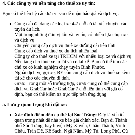
4. Các công ty và nền tảng cho thuê xe uy tín:
Bạn có thể liên hệ các đơn vị sau để nhận báo giá và dịch vụ:
Cung cấp đa dạng các loại xe 4-7 chỗ có tài xế, chuyên các
tuyến du lịch.
Một trong những đơn vị lớn và uy tín, có nhiều lựa chọn xe
và dịch vụ.
Chuyên cung cấp dịch vụ thuê xe đường dài liên tỉnh.
Cung cấp dịch vụ thuê xe du lịch nhiều loại.
Công ty cho thuê xe tại TP.HCM với nhiều loại xe và dịch vụ.
Nền tảng cho thuê xe tự lái và có tài xế. Bạn có thể tìm các
chủ xe có kinh nghiệm chạy tuyến Bình Phước.
Ngoài dịch vụ gọi xe, BE còn cung cấp dịch vụ thuê xe kèm
tài xế cho các chuyến đi tỉnh.
Grab: Trong một số trường hợp, Grab cũng có thể cung cấp
dịch vụ GrabCar hoặc GrabCar 7 chỗ liên tỉnh với giá cố
định, bạn có thể kiểm tra trực tiếp trên ứng dụng.
5. Lưu ý quan trọng khi đặt xe:
Xác định điểm đến cụ thể tại Sóc Trăng:
Đây là yếu tố
quan trọng nhất để nhà xe báo giá chính xác. Bạn đi Thành
phố Sóc Trăng, hay huyện Mỹ Xuyên, Châu Thành, Vĩnh
Châu, Trần Đề, Kế Sách, Ngã Năm, Mỹ Tú, Long Phú, Cù