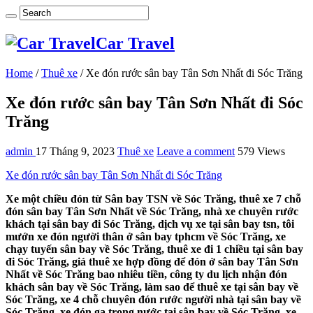
Car Travel
Home
/
Thuê xe
/
Xe đón rước sân bay Tân Sơn Nhất đi Sóc Trăng
Xe đón rước sân bay Tân Sơn Nhất đi Sóc
Trăng
admin
17 Tháng 9, 2023
Thuê xe
Leave a comment
579 Views
Xe đón rước sân bay Tân Sơn Nhất đi Sóc Trăng
Xe một chiều đón từ Sân bay TSN về Sóc Trăng, thuê xe 7 chỗ
đón sân bay Tân Sơn Nhất về Sóc Trăng, nhà xe chuyên rước
khách tại sân bay đi Sóc Trăng, dịch vụ xe tại sân bay tsn, tôi
mướn xe đón người thân ở sân bay tphcm về Sóc Trăng, xe
chạy tuyến sân bay về Sóc Trăng, thuê xe đi 1 chiều tại sân bay
đi Sóc Trăng, giá thuê xe hợp đồng để đón ở sân bay Tân Sơn
Nhất về Sóc Trăng bao nhiêu tiền, công ty du lịch nhận đón
khách sân bay về Sóc Trăng, làm sao để thuê xe tại sân bay về
Sóc Trăng, xe 4 chỗ chuyên đón rước người nhà tại sân bay về
Sóc Trăng, xe đón ga trong nước tại sân bay về Sóc Trăng, xe