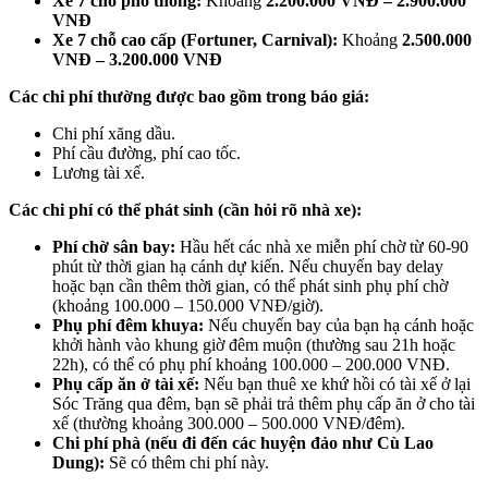
Xe 7 chỗ phổ thông:
Khoảng
2.200.000 VNĐ – 2.900.000
VNĐ
Xe 7 chỗ cao cấp (Fortuner, Carnival):
Khoảng
2.500.000
VNĐ – 3.200.000 VNĐ
Các chi phí thường được bao gồm trong báo giá:
Chi phí xăng dầu.
Phí cầu đường, phí cao tốc.
Lương tài xế.
Các chi phí có thể phát sinh (cần hỏi rõ nhà xe):
Phí chờ sân bay:
Hầu hết các nhà xe miễn phí chờ từ 60-90
phút từ thời gian hạ cánh dự kiến. Nếu chuyến bay delay
hoặc bạn cần thêm thời gian, có thể phát sinh phụ phí chờ
(khoảng 100.000 – 150.000 VNĐ/giờ).
Phụ phí đêm khuya:
Nếu chuyến bay của bạn hạ cánh hoặc
khởi hành vào khung giờ đêm muộn (thường sau 21h hoặc
22h), có thể có phụ phí khoảng 100.000 – 200.000 VNĐ.
Phụ cấp ăn ở tài xế:
Nếu bạn thuê xe khứ hồi có tài xế ở lại
Sóc Trăng qua đêm, bạn sẽ phải trả thêm phụ cấp ăn ở cho tài
xế (thường khoảng 300.000 – 500.000 VNĐ/đêm).
Chi phí phà (nếu đi đến các huyện đảo như Cù Lao
Dung):
Sẽ có thêm chi phí này.