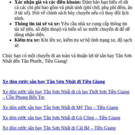
Xác nhận giá và các điều khoản:
Đảm bảo bạn hiểu rõ tất
cả các chi phí bao gồm và phát sinh (phí chờ, phụ phí đêm, ăn
ở tài xế). Hỏi về chính sách hủy chuyến nếu có thay đổi lịch
trình.
Thông tin tài xế và xe:
Yêu cầu nhà xe cung cấp thông tin
tài xế (tên, số điện thoại) và biển số xe trước chuyến đi để dễ
dàng nhận diện.
Kiểm tra xe:
Khi lên xe, kiểm tra sơ bộ tình trạng xe, độ sạch
sẽ.
Chúc bạn có một chuyến đi an toàn và thuận lợi từ sân bay Tân Sơn
Nhất đến Tân Phước, Tiền Giang!
Xe đón rước sân bay Tân Sơn Nhất đi Tiền Giang
Xe đón rước sân bay Tân Sơn Nhất đi cù lao Thới Sơn Tiền Giang
– Cồn Phụng Bến Tre
Xe đón rước sân bay Tân Sơn Nhất đi Mỹ Tho – Tiền Giang
Xe đón rước sân bay Tân Sơn Nhất đi Gò Công – Tiền Giang
Xe đón rước sân bay Tân Sơn Nhất đi Cái Bè – Tiền Giang