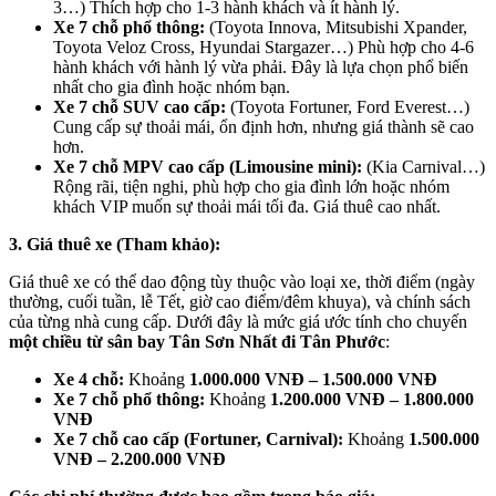
3…) Thích hợp cho 1-3 hành khách và ít hành lý.
Xe 7 chỗ phổ thông:
(Toyota Innova, Mitsubishi Xpander,
Toyota Veloz Cross, Hyundai Stargazer…) Phù hợp cho 4-6
hành khách với hành lý vừa phải. Đây là lựa chọn phổ biến
nhất cho gia đình hoặc nhóm bạn.
Xe 7 chỗ SUV cao cấp:
(Toyota Fortuner, Ford Everest…)
Cung cấp sự thoải mái, ổn định hơn, nhưng giá thành sẽ cao
hơn.
Xe 7 chỗ MPV cao cấp (Limousine mini):
(Kia Carnival…)
Rộng rãi, tiện nghi, phù hợp cho gia đình lớn hoặc nhóm
khách VIP muốn sự thoải mái tối đa. Giá thuê cao nhất.
3. Giá thuê xe (Tham khảo):
Giá thuê xe có thể dao động tùy thuộc vào loại xe, thời điểm (ngày
thường, cuối tuần, lễ Tết, giờ cao điểm/đêm khuya), và chính sách
của từng nhà cung cấp. Dưới đây là mức giá ước tính cho chuyến
một chiều từ sân bay Tân Sơn Nhất đi Tân Phước
:
Xe 4 chỗ:
Khoảng
1.000.000 VNĐ – 1.500.000 VNĐ
Xe 7 chỗ phổ thông:
Khoảng
1.200.000 VNĐ – 1.800.000
VNĐ
Xe 7 chỗ cao cấp (Fortuner, Carnival):
Khoảng
1.500.000
VNĐ – 2.200.000 VNĐ