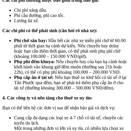
Các chi phí thường được bao gồm trong báo giá:
Chi phí xăng dầu.
Phí cầu đường, phí cao tốc.
Lương tài xế.
Các chi phí có thể phát sinh (cần hỏi rõ nhà xe):
Phí chờ sân bay:
Hầu hết các nhà xe miễn phí chờ từ 60-90
phút từ thời gian hạ cánh dự kiến. Nếu chuyến bay delay
hoặc bạn cần thêm thời gian, có thể phát sinh phụ phí chờ
(khoảng 100.000 – 150.000 VNĐ/giờ).
Phụ phí đêm khuya:
Nếu chuyến bay của bạn hạ cánh hoặc
khởi hành vào khung giờ đêm muộn (thường sau 21h hoặc
22h), có thể có phụ phí khoảng 100.000 – 200.000 VNĐ.
Phụ cấp ăn ở tài xế:
Nếu bạn thuê xe khứ hồi có tài xế ở lại
Tân Phước qua đêm, bạn sẽ phải trả thêm phụ cấp ăn ở cho
tài xế (thường khoảng 300.000 – 500.000 VNĐ/đêm).
4. Các công ty và nền tảng cho thuê xe uy tín:
Bạn có thể liên hệ các đơn vị sau để nhận báo giá và dịch vụ:
Cung cấp đa dạng các loại xe 4-7 chỗ có tài xế, chuyên các
tuyến du lịch.
Một trong những đơn vị lớn và uy tín, có nhiều lựa chọn xe