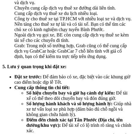
và dịch vụ.
Chuyên cung cấp dịch vụ thuê xe đường dài liên tỉnh.
Cung cấp dịch vụ thuê xe du lịch nhiều loại.
Công ty cho thuê xe tại TP.HCM với nhiều loại xe và dịch vụ.
Nền tảng cho thuê xe tự lái và có tài xế. Bạn có thể tìm các
chủ xe có kinh nghiệm chạy tuyến Bình Phước.
Ngoài dịch vụ gọi xe, BE còn cung cấp dịch vụ thuê xe kèm
tài xế cho các chuyến đi tỉnh.
Grab: Trong một số trường hợp, Grab cũng có thể cung cấp
dịch vụ GrabCar hoặc GrabCar 7 chỗ liên tỉnh với giá cố
định, bạn có thể kiểm tra trực tiếp trên ứng dụng.
5. Lưu ý quan trọng khi đặt xe:
Đặt xe trước:
Để đảm bảo có xe, đặc biệt vào các khung giờ
cao điểm hoặc dịp lễ Tết.
Cung cấp thông tin chi tiết:
Số hiệu chuyến bay và giờ hạ cánh dự kiến:
Để tài
xế có thể theo dõi chuyến bay và đón đúng giờ.
Số lượng hành khách và số lượng hành lý:
Giúp nhà
xe tư vấn loại xe phù hợp (đảm bảo đủ chỗ ngồi và
không gian chứa hành lý).
Điểm đến chính xác tại Tân Phước (Địa chỉ, tên
đường/khu vực):
Để tài xế có lộ trình rõ ràng và chính
xác.