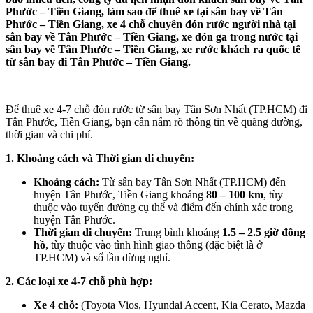
Phước – Tiền Giang, làm sao để thuê xe tại sân bay về Tân
Phước – Tiền Giang, xe 4 chỗ chuyên đón rước người nhà tại
sân bay về Tân Phước – Tiền Giang, xe đón ga trong nước tại
sân bay về Tân Phước – Tiền Giang, xe rước khách ra quốc tế
từ sân bay đi Tân Phước – Tiền Giang.
Để thuê xe 4-7 chỗ đón rước từ sân bay Tân Sơn Nhất (TP.HCM) đi
Tân Phước, Tiền Giang, bạn cần nắm rõ thông tin về quãng đường,
thời gian và chi phí.
1. Khoảng cách và Thời gian di chuyển:
Khoảng cách:
Từ sân bay Tân Sơn Nhất (TP.HCM) đến
huyện Tân Phước, Tiền Giang khoảng
80 – 100 km
, tùy
thuộc vào tuyến đường cụ thể và điểm đến chính xác trong
huyện Tân Phước.
Thời gian di chuyển:
Trung bình khoảng
1.5 – 2.5 giờ đồng
hồ
, tùy thuộc vào tình hình giao thông (đặc biệt là ở
TP.HCM) và số lần dừng nghỉ.
2. Các loại xe 4-7 chỗ phù hợp:
Xe 4 chỗ:
(Toyota Vios, Hyundai Accent, Kia Cerato, Mazda