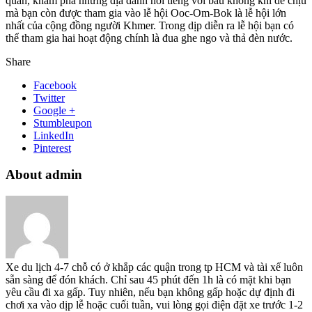
quan, khám phá những địa danh nổi tiếng với bầu không khí dễ chịu
mà bạn còn được tham gia vào lễ hội Ooc-Om-Bok là lễ hội lớn
nhất của cộng đồng người Khmer. Trong dịp diễn ra lễ hội bạn có
thể tham gia hai hoạt động chính là đua ghe ngo và thả đèn nước.
Share
Facebook
Twitter
Google +
Stumbleupon
LinkedIn
Pinterest
About admin
Xe du lịch 4-7 chỗ có ở khắp các quận trong tp HCM và tài xế luôn
sẵn sàng để đón khách. Chỉ sau 45 phút đến 1h là có mặt khi bạn
yêu cầu đi xa gấp. Tuy nhiên, nếu bạn không gấp hoặc dự định đi
chơi xa vào dịp lễ hoặc cuối tuần, vui lòng gọi điện đặt xe trước 1-2