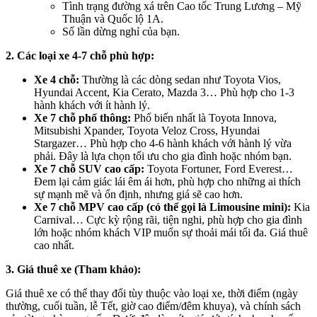
Tình trạng đường xá trên Cao tốc Trung Lương – Mỹ
Thuận và Quốc lộ 1A.
Số lần dừng nghỉ của bạn.
2. Các loại xe 4-7 chỗ phù hợp:
Xe 4 chỗ:
Thường là các dòng sedan như Toyota Vios,
Hyundai Accent, Kia Cerato, Mazda 3… Phù hợp cho 1-3
hành khách với ít hành lý.
Xe 7 chỗ phổ thông:
Phổ biến nhất là Toyota Innova,
Mitsubishi Xpander, Toyota Veloz Cross, Hyundai
Stargazer… Phù hợp cho 4-6 hành khách với hành lý vừa
phải. Đây là lựa chọn tối ưu cho gia đình hoặc nhóm bạn.
Xe 7 chỗ SUV cao cấp:
Toyota Fortuner, Ford Everest…
Đem lại cảm giác lái êm ái hơn, phù hợp cho những ai thích
sự mạnh mẽ và ổn định, nhưng giá sẽ cao hơn.
Xe 7 chỗ MPV cao cấp (có thể gọi là Limousine mini):
Kia
Carnival… Cực kỳ rộng rãi, tiện nghi, phù hợp cho gia đình
lớn hoặc nhóm khách VIP muốn sự thoải mái tối đa. Giá thuê
cao nhất.
3. Giá thuê xe (Tham khảo):
Giá thuê xe có thể thay đổi tùy thuộc vào loại xe, thời điểm (ngày
thường, cuối tuần, lễ Tết, giờ cao điểm/đêm khuya), và chính sách