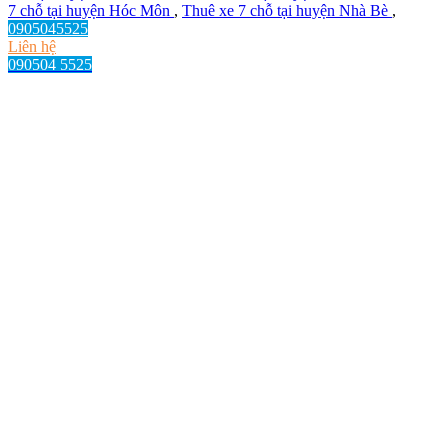
7 chỗ tại huyện Hóc Môn
,
Thuê xe 7 chỗ tại huyện Nhà Bè
,
0905045525
Liên hệ
090504 5525