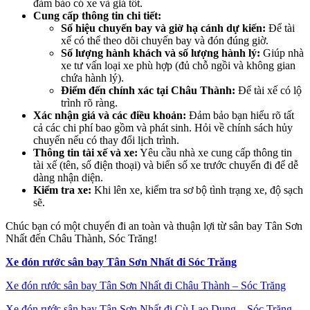
đảm bảo có xe và giá tốt.
Cung cấp thông tin chi tiết:
Số hiệu chuyến bay và giờ hạ cánh dự kiến:
Để tài
xế có thể theo dõi chuyến bay và đón đúng giờ.
Số lượng hành khách và số lượng hành lý:
Giúp nhà
xe tư vấn loại xe phù hợp (đủ chỗ ngồi và không gian
chứa hành lý).
Điểm đến chính xác tại Châu Thành:
Để tài xế có lộ
trình rõ ràng.
Xác nhận giá và các điều khoản:
Đảm bảo bạn hiểu rõ tất
cả các chi phí bao gồm và phát sinh. Hỏi về chính sách hủy
chuyến nếu có thay đổi lịch trình.
Thông tin tài xế và xe:
Yêu cầu nhà xe cung cấp thông tin
tài xế (tên, số điện thoại) và biển số xe trước chuyến đi để dễ
dàng nhận diện.
Kiểm tra xe:
Khi lên xe, kiểm tra sơ bộ tình trạng xe, độ sạch
sẽ.
Chúc bạn có một chuyến đi an toàn và thuận lợi từ sân bay Tân Sơn
Nhất đến Châu Thành, Sóc Trăng!
Xe đón rước sân bay Tân Sơn Nhất đi Sóc Trăng
Xe đón rước sân bay Tân Sơn Nhất đi Châu Thành – Sóc Trăng
Xe đón rước sân bay Tân Sơn Nhất đi Cù Lao Dung – Sóc Trăng