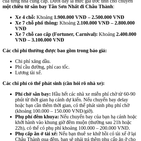
của từng nhà cung cấp. Dưới đây là mức giá ước tính cho chuyến
một chiều từ sân bay Tân Sơn Nhất đi Châu Thành
:
Xe 4 chỗ:
Khoảng
1.900.000 VNĐ – 2.500.000 VNĐ
Xe 7 chỗ phổ thông:
Khoảng
2.100.000 VNĐ – 2.800.000
VNĐ
Xe 7 chỗ cao cấp (Fortuner, Carnival):
Khoảng
2.400.000
VNĐ – 3.100.000 VNĐ
Các chi phí thường được bao gồm trong báo giá:
Chi phí xăng dầu.
Phí cầu đường, phí cao tốc.
Lương tài xế.
Các chi phí có thể phát sinh (cần hỏi rõ nhà xe):
Phí chờ sân bay:
Hầu hết các nhà xe miễn phí chờ từ 60-90
phút từ thời gian hạ cánh dự kiến. Nếu chuyến bay delay
hoặc bạn cần thêm thời gian, có thể phát sinh phụ phí chờ
(khoảng 100.000 – 150.000 VNĐ/giờ).
Phụ phí đêm khuya:
Nếu chuyến bay của bạn hạ cánh hoặc
khởi hành vào khung giờ đêm muộn (thường sau 21h hoặc
22h), có thể có phụ phí khoảng 100.000 – 200.000 VNĐ.
Phụ cấp ăn ở tài xế:
Nếu bạn thuê xe khứ hồi có tài xế ở lại
Châu Thành qua đêm, bạn sẽ phải trả thêm phụ cấp ăn ở cho