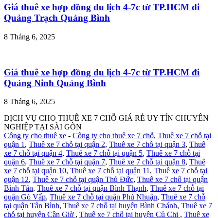
Giá thuê xe hợp đồng du lịch 4-7c từ TP.HCM đi
Quảng Trạch Quảng Bình
8 Tháng 6, 2025
Giá thuê xe hợp đồng du lịch 4-7c từ TP.HCM đi
Quảng Ninh Quảng Bình
8 Tháng 6, 2025
DỊCH VỤ CHO THUÊ XE 7 CHỖ GIÁ RẺ UY TÍN CHUYÊN
NGHIỆP TẠI SÀI GÒN
Công ty cho thuê xe
-
Công ty cho thuê xe 7 chỗ
,
Thuê xe 7 chỗ tại
quận 1
,
Thuê xe 7 chỗ tại quận 2
,
Thuê xe 7 chỗ tại quận 3
,
Thuê
xe 7 chỗ tại quận 4
,
Thuê xe 7 chỗ tại quận 5
,
Thuê xe 7 chỗ tại
quận 6
,
Thuê xe 7 chỗ tại quận 7
,
Thuê xe 7 chỗ tại quận 8
,
Thuê
xe 7 chỗ tại quận 10
,
Thuê xe 7 chỗ tại quận 11
,
Thuê xe 7 chỗ tại
quận 12
,
Thuê xe 7 chỗ tại quận Thủ Đức
,
Thuê xe 7 chỗ tại quận
Bình Tân
,
Thuê xe 7 chỗ tại quận Bình Thạnh
,
Thuê xe 7 chỗ tại
quận Gò Vấp
,
Thuê xe 7 chỗ tại quận Phú Nhuận
,
Thuê xe 7 chỗ
tại quận Tân Bình
,
Thuê xe 7 chỗ tại huyện Bình Chánh
,
Thuê xe 7
chỗ tại huyện Cần Giờ
,
Thuê xe 7 chỗ tại huyện Củ Chi
,
Thuê xe