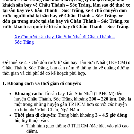
khách sân bay về Châu Thành – Sóc Trăng, làm sao để thuê xe
tại sân bay về Châu Thành – Sóc Trăng, xe 4 chỗ chuyên đón
rước người nhà tại sân bay về Châu Thành – Sóc Trăng, xe
đón ga trong nước tại sân bay về Châu Thành – Sóc Trăng, xe
rước khách ra quốc tế từ sân bay đi Châu Thành – Sóc Trăng.
Xe đón rước sân bay Tân Sơn Nhất đi Châu Thành –
Sóc Trăng
Để thuê xe 4-7 chỗ đón rước từ sân bay Tân Sơn Nhất (TP.HCM) đi
Châu Thành, Sóc Trăng, bạn cần nắm rõ thông tin về quãng đường,
thời gian và chi phí để có kế hoạch phù hợp.
1. Khoảng cách và thời gian di chuyển:
Khoảng cách:
Từ sân bay Tân Sơn Nhất (TP.HCM) đến
huyện Châu Thành, Sóc Trăng khoảng
200 – 220 km
. Đây là
một trong những huyện gần TP.HCM hơn so với các huyện
xa hơn như Vĩnh Châu, Ngã Năm.
Thời gian di chuyển:
Trung bình khoảng
3 – 4.5 giờ đồng
hồ
, tùy thuộc vào:
Tình hình giao thông ở TP.HCM (đặc biệt vào giờ cao
điểm).