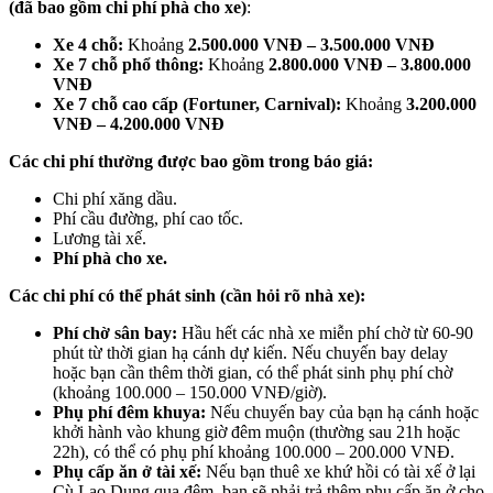
(đã bao gồm chi phí phà cho xe)
:
Xe 4 chỗ:
Khoảng
2.500.000 VNĐ – 3.500.000 VNĐ
Xe 7 chỗ phổ thông:
Khoảng
2.800.000 VNĐ – 3.800.000
VNĐ
Xe 7 chỗ cao cấp (Fortuner, Carnival):
Khoảng
3.200.000
VNĐ – 4.200.000 VNĐ
Các chi phí thường được bao gồm trong báo giá:
Chi phí xăng dầu.
Phí cầu đường, phí cao tốc.
Lương tài xế.
Phí phà cho xe.
Các chi phí có thể phát sinh (cần hỏi rõ nhà xe):
Phí chờ sân bay:
Hầu hết các nhà xe miễn phí chờ từ 60-90
phút từ thời gian hạ cánh dự kiến. Nếu chuyến bay delay
hoặc bạn cần thêm thời gian, có thể phát sinh phụ phí chờ
(khoảng 100.000 – 150.000 VNĐ/giờ).
Phụ phí đêm khuya:
Nếu chuyến bay của bạn hạ cánh hoặc
khởi hành vào khung giờ đêm muộn (thường sau 21h hoặc
22h), có thể có phụ phí khoảng 100.000 – 200.000 VNĐ.
Phụ cấp ăn ở tài xế:
Nếu bạn thuê xe khứ hồi có tài xế ở lại
Cù Lao Dung qua đêm, bạn sẽ phải trả thêm phụ cấp ăn ở cho