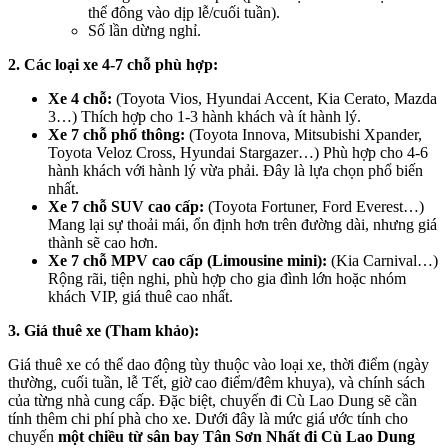
thể đông vào dịp lễ/cuối tuần).
Số lần dừng nghỉ.
2. Các loại xe 4-7 chỗ phù hợp:
Xe 4 chỗ:
(Toyota Vios, Hyundai Accent, Kia Cerato, Mazda
3…) Thích hợp cho 1-3 hành khách và ít hành lý.
Xe 7 chỗ phổ thông:
(Toyota Innova, Mitsubishi Xpander,
Toyota Veloz Cross, Hyundai Stargazer…) Phù hợp cho 4-6
hành khách với hành lý vừa phải. Đây là lựa chọn phổ biến
nhất.
Xe 7 chỗ SUV cao cấp:
(Toyota Fortuner, Ford Everest…)
Mang lại sự thoải mái, ổn định hơn trên đường dài, nhưng giá
thành sẽ cao hơn.
Xe 7 chỗ MPV cao cấp (Limousine mini):
(Kia Carnival…)
Rộng rãi, tiện nghi, phù hợp cho gia đình lớn hoặc nhóm
khách VIP, giá thuê cao nhất.
3. Giá thuê xe (Tham khảo):
Giá thuê xe có thể dao động tùy thuộc vào loại xe, thời điểm (ngày
thường, cuối tuần, lễ Tết, giờ cao điểm/đêm khuya), và chính sách
của từng nhà cung cấp. Đặc biệt, chuyến đi Cù Lao Dung sẽ cần
tính thêm chi phí phà cho xe. Dưới đây là mức giá ước tính cho
chuyến
một chiều từ sân bay Tân Sơn Nhất đi Cù Lao Dung