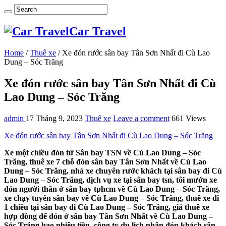
Car Travel
Home
/
Thuê xe
/
Xe đón rước sân bay Tân Sơn Nhất đi Cù Lao
Dung – Sóc Trăng
Xe đón rước sân bay Tân Sơn Nhất đi Cù
Lao Dung – Sóc Trăng
admin
17 Tháng 9, 2023
Thuê xe
Leave a comment
661 Views
Xe đón rước sân bay Tân Sơn Nhất đi Cù Lao Dung – Sóc Trăng
Xe một chiều đón từ Sân bay TSN về Cù Lao Dung – Sóc
Trăng, thuê xe 7 chỗ đón sân bay Tân Sơn Nhất về Cù Lao
Dung – Sóc Trăng, nhà xe chuyên rước khách tại sân bay đi Cù
Lao Dung – Sóc Trăng, dịch vụ xe tại sân bay tsn, tôi mướn xe
đón người thân ở sân bay tphcm về Cù Lao Dung – Sóc Trăng,
xe chạy tuyến sân bay về Cù Lao Dung – Sóc Trăng, thuê xe đi
1 chiều tại sân bay đi Cù Lao Dung – Sóc Trăng, giá thuê xe
hợp đồng để đón ở sân bay Tân Sơn Nhất về Cù Lao Dung –
Sóc Trăng bao nhiêu tiền, công ty du lịch nhận đón khách sân