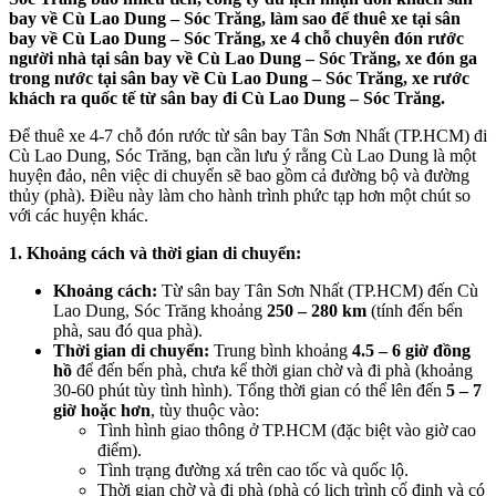
bay về Cù Lao Dung – Sóc Trăng, làm sao để thuê xe tại sân
bay về Cù Lao Dung – Sóc Trăng, xe 4 chỗ chuyên đón rước
người nhà tại sân bay về Cù Lao Dung – Sóc Trăng, xe đón ga
trong nước tại sân bay về Cù Lao Dung – Sóc Trăng, xe rước
khách ra quốc tế từ sân bay đi Cù Lao Dung – Sóc Trăng.
Để thuê xe 4-7 chỗ đón rước từ sân bay Tân Sơn Nhất (TP.HCM) đi
Cù Lao Dung, Sóc Trăng, bạn cần lưu ý rằng Cù Lao Dung là một
huyện đảo, nên việc di chuyển sẽ bao gồm cả đường bộ và đường
thủy (phà). Điều này làm cho hành trình phức tạp hơn một chút so
với các huyện khác.
1. Khoảng cách và thời gian di chuyển:
Khoảng cách:
Từ sân bay Tân Sơn Nhất (TP.HCM) đến Cù
Lao Dung, Sóc Trăng khoảng
250 – 280 km
(tính đến bến
phà, sau đó qua phà).
Thời gian di chuyển:
Trung bình khoảng
4.5 – 6 giờ đồng
hồ
để đến bến phà, chưa kể thời gian chờ và đi phà (khoảng
30-60 phút tùy tình hình). Tổng thời gian có thể lên đến
5 – 7
giờ hoặc hơn
, tùy thuộc vào:
Tình hình giao thông ở TP.HCM (đặc biệt vào giờ cao
điểm).
Tình trạng đường xá trên cao tốc và quốc lộ.
Thời gian chờ và đi phà (phà có lịch trình cố định và có