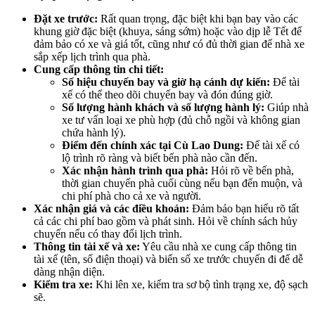
Đặt xe trước:
Rất quan trọng, đặc biệt khi bạn bay vào các
khung giờ đặc biệt (khuya, sáng sớm) hoặc vào dịp lễ Tết để
đảm bảo có xe và giá tốt, cũng như có đủ thời gian để nhà xe
sắp xếp lịch trình qua phà.
Cung cấp thông tin chi tiết:
Số hiệu chuyến bay và giờ hạ cánh dự kiến:
Để tài
xế có thể theo dõi chuyến bay và đón đúng giờ.
Số lượng hành khách và số lượng hành lý:
Giúp nhà
xe tư vấn loại xe phù hợp (đủ chỗ ngồi và không gian
chứa hành lý).
Điểm đến chính xác tại Cù Lao Dung:
Để tài xế có
lộ trình rõ ràng và biết bến phà nào cần đến.
Xác nhận hành trình qua phà:
Hỏi rõ về bến phà,
thời gian chuyến phà cuối cùng nếu bạn đến muộn, và
chi phí phà cho cả xe và người.
Xác nhận giá và các điều khoản:
Đảm bảo bạn hiểu rõ tất
cả các chi phí bao gồm và phát sinh. Hỏi về chính sách hủy
chuyến nếu có thay đổi lịch trình.
Thông tin tài xế và xe:
Yêu cầu nhà xe cung cấp thông tin
tài xế (tên, số điện thoại) và biển số xe trước chuyến đi để dễ
dàng nhận diện.
Kiểm tra xe:
Khi lên xe, kiểm tra sơ bộ tình trạng xe, độ sạch
sẽ.