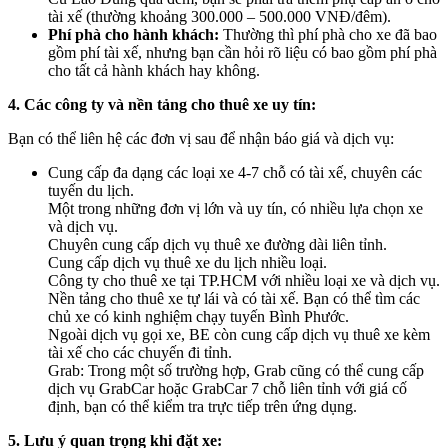
tài xế (thường khoảng 300.000 – 500.000 VNĐ/đêm).
Phí phà cho hành khách:
Thường thì phí phà cho xe đã bao
gồm phí tài xế, nhưng bạn cần hỏi rõ liệu có bao gồm phí phà
cho tất cả hành khách hay không.
4. Các công ty và nền tảng cho thuê xe uy tín:
Bạn có thể liên hệ các đơn vị sau để nhận báo giá và dịch vụ:
Cung cấp đa dạng các loại xe 4-7 chỗ có tài xế, chuyên các
tuyến du lịch.
Một trong những đơn vị lớn và uy tín, có nhiều lựa chọn xe
và dịch vụ.
Chuyên cung cấp dịch vụ thuê xe đường dài liên tỉnh.
Cung cấp dịch vụ thuê xe du lịch nhiều loại.
Công ty cho thuê xe tại TP.HCM với nhiều loại xe và dịch vụ.
Nền tảng cho thuê xe tự lái và có tài xế. Bạn có thể tìm các
chủ xe có kinh nghiệm chạy tuyến Bình Phước.
Ngoài dịch vụ gọi xe, BE còn cung cấp dịch vụ thuê xe kèm
tài xế cho các chuyến đi tỉnh.
Grab: Trong một số trường hợp, Grab cũng có thể cung cấp
dịch vụ GrabCar hoặc GrabCar 7 chỗ liên tỉnh với giá cố
định, bạn có thể kiểm tra trực tiếp trên ứng dụng.
5. Lưu ý quan trọng khi đặt xe: