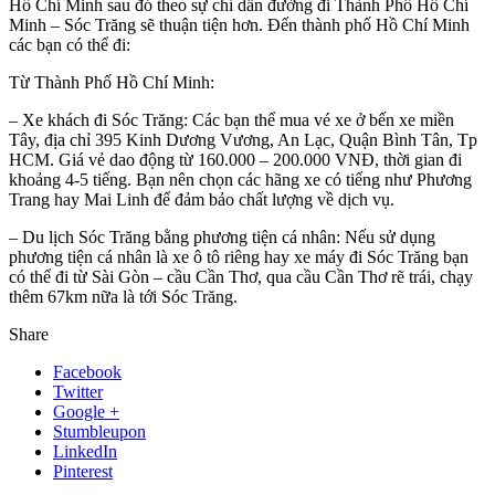
Hồ Chí Minh sau đó theo sự chỉ dẫn đường đi Thành Phố Hồ Chí
Minh – Sóc Trăng sẽ thuận tiện hơn. Đến thành phố Hồ Chí Minh
các bạn có thể đi:
Từ Thành Phố Hồ Chí Minh:
– Xe khách đi Sóc Trăng: Các bạn thể mua vé xe ở bến xe miền
Tây, địa chỉ 395 Kinh Dương Vương, An Lạc, Quận Bình Tân, Tp
HCM. Giá vẻ dao động từ 160.000 – 200.000 VNĐ, thời gian đi
khoảng 4-5 tiếng. Bạn nên chọn các hãng xe có tiếng như Phương
Trang hay Mai Linh để đảm bảo chất lượng về dịch vụ.
– Du lịch Sóc Trăng bằng phương tiện cá nhân: Nếu sử dụng
phương tiện cá nhân là xe ô tô riêng hay xe máy đi Sóc Trăng bạn
có thể đi từ Sài Gòn – cầu Cần Thơ, qua cầu Cần Thơ rẽ trái, chạy
thêm 67km nữa là tới Sóc Trăng.
Share
Facebook
Twitter
Google +
Stumbleupon
LinkedIn
Pinterest