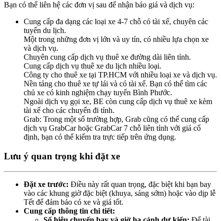
Bạn có thể liên hệ các đơn vị sau để nhận báo giá và dịch vụ:
Cung cấp đa dạng các loại xe 4-7 chỗ có tài xế, chuyên các
tuyến du lịch.
Một trong những đơn vị lớn và uy tín, có nhiều lựa chọn xe
và dịch vụ.
Chuyên cung cấp dịch vụ thuê xe đường dài liên tỉnh.
Cung cấp dịch vụ thuê xe du lịch nhiều loại.
Công ty cho thuê xe tại TP.HCM với nhiều loại xe và dịch vụ.
Nền tảng cho thuê xe tự lái và có tài xế. Bạn có thể tìm các
chủ xe có kinh nghiệm chạy tuyến Bình Phước.
Ngoài dịch vụ gọi xe, BE còn cung cấp dịch vụ thuê xe kèm
tài xế cho các chuyến đi tỉnh.
Grab: Trong một số trường hợp, Grab cũng có thể cung cấp
dịch vụ GrabCar hoặc GrabCar 7 chỗ liên tỉnh với giá cố
định, bạn có thể kiểm tra trực tiếp trên ứng dụng.
Lưu ý quan trọng khi đặt xe
Đặt xe trước:
Điều này rất quan trọng, đặc biệt khi bạn bay
vào các khung giờ đặc biệt (khuya, sáng sớm) hoặc vào dịp lễ
Tết để đảm bảo có xe và giá tốt.
Cung cấp thông tin chi tiết:
Số hiệu chuyến bay và giờ hạ cánh dự kiến:
Để tài