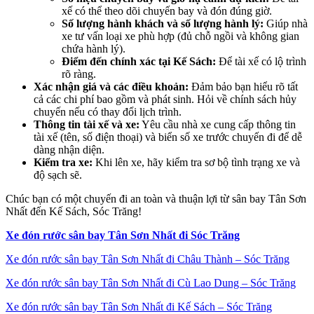
xế có thể theo dõi chuyến bay và đón đúng giờ.
Số lượng hành khách và số lượng hành lý:
Giúp nhà
xe tư vấn loại xe phù hợp (đủ chỗ ngồi và không gian
chứa hành lý).
Điểm đến chính xác tại Kế Sách:
Để tài xế có lộ trình
rõ ràng.
Xác nhận giá và các điều khoản:
Đảm bảo bạn hiểu rõ tất
cả các chi phí bao gồm và phát sinh. Hỏi về chính sách hủy
chuyến nếu có thay đổi lịch trình.
Thông tin tài xế và xe:
Yêu cầu nhà xe cung cấp thông tin
tài xế (tên, số điện thoại) và biển số xe trước chuyến đi để dễ
dàng nhận diện.
Kiểm tra xe:
Khi lên xe, hãy kiểm tra sơ bộ tình trạng xe và
độ sạch sẽ.
Chúc bạn có một chuyến đi an toàn và thuận lợi từ sân bay Tân Sơn
Nhất đến Kế Sách, Sóc Trăng!
Xe đón rước sân bay Tân Sơn Nhất đi Sóc Trăng
Xe đón rước sân bay Tân Sơn Nhất đi Châu Thành – Sóc Trăng
Xe đón rước sân bay Tân Sơn Nhất đi Cù Lao Dung – Sóc Trăng
Xe đón rước sân bay Tân Sơn Nhất đi Kế Sách – Sóc Trăng