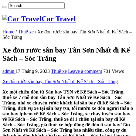
Car Travel
Home
/
Thuê xe
/
Xe đón rước sân bay Tân Sơn Nhất đi Kế Sách –
Sóc Trăng
Xe đón rước sân bay Tân Sơn Nhất đi Kế
Sách – Sóc Trăng
admin
17 Tháng 9, 2023
Thuê xe
Leave a comment
701 Views
Xe đón rước sân bay Tân Sơn Nhất đi Kế Sách – Sóc Trăng
Xe một chiều đón từ Sân bay TSN về Kế Sách – Sóc Trăng,
thuê xe 7 chỗ đón sân bay Tân Sơn Nhất về Kế Sách – Sóc
Trăng, nhà xe chuyên rước khách tại sân bay đi Kế Sách – Sóc
Trăng, dịch vụ xe tại sân bay tsn, tôi mướn xe đón người thân ở
sân bay tphcm về Kế Sách – Sóc Trăng, xe chạy tuyến sân bay
về Kế Sách – Sóc Trăng, thuê xe đi 1 chiều tại sân bay đi Kế
Sách – Sóc Trăng, giá thuê xe hợp đồng để đón ở sân bay Tân
Sơn Nhất về Kế Sách – Sóc Trăng bao nhiêu tiền, công ty du
lịch nhận đón khách sân bay về Kế Sách – Sóc Trăng, làm sao