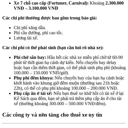
Xe 7 chỗ cao cấp (Fortuner, Carnival):
Khoảng
2.300.000
VNĐ – 3.100.000 VNĐ
Các chi phí thường được bao gồm trong báo giá:
Chi phí xăng dầu.
Phí cầu đường, phí cao tốc.
Lương tài xế.
Các chi phí có thể phát sinh (bạn cần hỏi rõ nhà xe):
Phí chờ sân bay:
Hầu hết các nhà xe miễn phí chờ từ 60-90
phút từ thời gian hạ cánh dự kiến. Nếu chuyến bay delay
hoặc bạn cần thêm thời gian, có thể phát sinh phụ phí (khoảng
100.000 – 150.000 VNĐ/giờ).
Phụ phí đêm khuya:
Nếu chuyến bay của bạn hạ cánh hoặc
khởi hành vào khung giờ đêm muộn (thường sau 21h hoặc
22h), có thể có phụ phí khoảng 100.000 – 200.000 VNĐ.
Phụ cấp ăn ở tài xế:
Nếu bạn thuê xe khứ hồi có tài xế ở lại
Kế Sách qua đêm, bạn sẽ phải trả thêm phụ cấp ăn ở cho tài
xế (thường khoảng 300.000 – 500.000 VNĐ/đêm).
Các công ty và nền tảng cho thuê xe uy tín