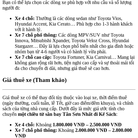
Bạn có thể lựa chọn các dòng xe phù hợp với nhu cầu và số lượng
người đi:
Xe 4 chỗ:
Thường là các dòng sedan như Toyota Vios,
Hyundai Accent, Kia Cerato… Phù hợp cho 1-3 hành khách
với ít hành lý.
Xe 7 chỗ phổ thông:
Các dòng MPV/SUV như Toyota
Innova, Mitsubishi Xpander, Toyota Veloz Cross, Hyundai
Stargazer… Đây là lựa chọn phổ biến nhất cho gia đình hoặc
nhóm bạn từ 4-6 người và có hành lý vừa phải.
Xe 7 chỗ cao cấp:
Toyota Fortuner, Kia Carnival… Mang lại
không gian rộng rãi hơn, tiện nghi cao cấp và sự thoải mái tối
đa cho chuyến đi dài, nhưng giá thuê sẽ cao hơn.
Giá thuê xe (Tham khảo)
Giá thuê xe có thể thay đổi tùy thuộc vào loại xe, thời điểm thuê
(ngày thường, cuối tuần, lễ Tết, giờ cao điểm/đêm khuya), và chính
sách của từng nhà cung cấp. Dưới đây là mức giá ước tính cho
chuyến
một chiều từ sân bay Tân Sơn Nhất đi Kế Sách
:
Xe 4 chỗ:
Khoảng
1.800.000 VNĐ – 2.500.000 VNĐ
Xe 7 chỗ phổ thông:
Khoảng
2.000.000 VNĐ – 2.800.000
VNĐ