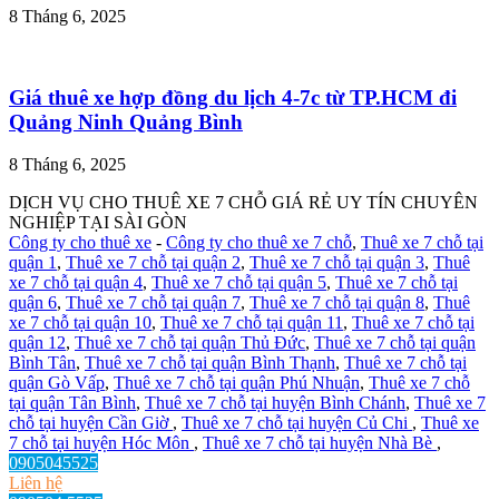
8 Tháng 6, 2025
Giá thuê xe hợp đồng du lịch 4-7c từ TP.HCM đi
Quảng Ninh Quảng Bình
8 Tháng 6, 2025
DỊCH VỤ CHO THUÊ XE 7 CHỖ GIÁ RẺ UY TÍN CHUYÊN
NGHIỆP TẠI SÀI GÒN
Công ty cho thuê xe
-
Công ty cho thuê xe 7 chỗ
,
Thuê xe 7 chỗ tại
quận 1
,
Thuê xe 7 chỗ tại quận 2
,
Thuê xe 7 chỗ tại quận 3
,
Thuê
xe 7 chỗ tại quận 4
,
Thuê xe 7 chỗ tại quận 5
,
Thuê xe 7 chỗ tại
quận 6
,
Thuê xe 7 chỗ tại quận 7
,
Thuê xe 7 chỗ tại quận 8
,
Thuê
xe 7 chỗ tại quận 10
,
Thuê xe 7 chỗ tại quận 11
,
Thuê xe 7 chỗ tại
quận 12
,
Thuê xe 7 chỗ tại quận Thủ Đức
,
Thuê xe 7 chỗ tại quận
Bình Tân
,
Thuê xe 7 chỗ tại quận Bình Thạnh
,
Thuê xe 7 chỗ tại
quận Gò Vấp
,
Thuê xe 7 chỗ tại quận Phú Nhuận
,
Thuê xe 7 chỗ
tại quận Tân Bình
,
Thuê xe 7 chỗ tại huyện Bình Chánh
,
Thuê xe 7
chỗ tại huyện Cần Giờ
,
Thuê xe 7 chỗ tại huyện Củ Chi
,
Thuê xe
7 chỗ tại huyện Hóc Môn
,
Thuê xe 7 chỗ tại huyện Nhà Bè
,
0905045525
Liên hệ