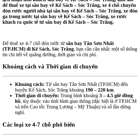
để thuê xe tại sân bay về Kế Sách – Sóc Trăng, xe 4 chỗ chuyên
đón rước người nhà tại sân bay về Kế Sách – Sóc Trăng, xe đón
ga trong nước tại sân bay về Kế Sách – Sóc Trăng, xe rước
khách ra quốc tế từ sân bay đi Kế Sách – Sóc Trăng.
Để thuê xe 4-7 chỗ đón rước từ
sân bay Tân Sơn Nhất
(TP.HCM) đi Kế Sách, Sóc Trăng
, bạn cần cân nhắc một số thông
tin chi tiết về quãng đường, thời gian và chi phí.
Khoảng cách và Thời gian di chuyển
Khoảng cách:
Từ sân bay Tân Sơn Nhất (TP.HCM) đến
huyện Kế Sách, Sóc Trăng khoảng
190 – 220 km
.
Thời gian di chuyển:
Trung bình khoảng
3 – 4.5 giờ đồng
hồ
, tùy thuộc vào tình hình giao thông (đặc biệt là ở TP.HCM
và trên Cao tốc Trung Lương – Mỹ Thuận) và số lần dừng
nghỉ.
Các loại xe 4-7 chỗ phổ biến