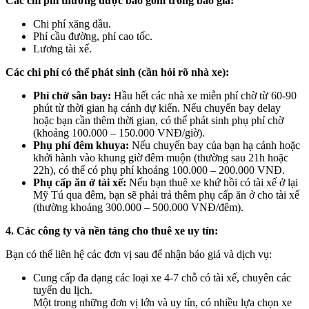
Các chi phí thường được bao gồm trong báo giá:
Chi phí xăng dầu.
Phí cầu đường, phí cao tốc.
Lương tài xế.
Các chi phí có thể phát sinh (cần hỏi rõ nhà xe):
Phí chờ sân bay:
Hầu hết các nhà xe miễn phí chờ từ 60-90
phút từ thời gian hạ cánh dự kiến. Nếu chuyến bay delay
hoặc bạn cần thêm thời gian, có thể phát sinh phụ phí chờ
(khoảng 100.000 – 150.000 VNĐ/giờ).
Phụ phí đêm khuya:
Nếu chuyến bay của bạn hạ cánh hoặc
khởi hành vào khung giờ đêm muộn (thường sau 21h hoặc
22h), có thể có phụ phí khoảng 100.000 – 200.000 VNĐ.
Phụ cấp ăn ở tài xế:
Nếu bạn thuê xe khứ hồi có tài xế ở lại
Mỹ Tú qua đêm, bạn sẽ phải trả thêm phụ cấp ăn ở cho tài xế
(thường khoảng 300.000 – 500.000 VNĐ/đêm).
4. Các công ty và nền tảng cho thuê xe uy tín:
Bạn có thể liên hệ các đơn vị sau để nhận báo giá và dịch vụ:
Cung cấp đa dạng các loại xe 4-7 chỗ có tài xế, chuyên các
tuyến du lịch.
Một trong những đơn vị lớn và uy tín, có nhiều lựa chọn xe