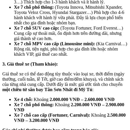
3…) Thích hợp cho 1-3 hành khách và ít hành lý.
Xe 7 chỗ phổ thông:
(Toyota Innova, Mitsubishi Xpander,
Toyota Veloz Cross, Hyundai Stargazer…) Phù hợp cho 4-6
hành khách với hành lý vừa phải. Đây là lựa chọn phổ biến
nhất cho gia đình hoặc nhóm bạn.
Xe 7 chỗ SUV cao cấp:
(Toyota Fortuner, Ford Everest…)
Cung cấp sự thoải mái, ổn định hơn trên đường dài, nhưng
giá thành sẽ cao hơn.
Xe 7 chỗ MPV cao cấp (Limousine mini):
(Kia Carnival…)
Rộng rãi, tiện nghi, phù hợp cho gia đình lớn hoặc nhóm
khách VIP, giá thuê cao nhất.
3. Giá thuê xe (Tham khảo):
Giá thuê xe có thể dao động tùy thuộc vào loại xe, thời điểm (ngày
thường, cuối tuần, lễ Tết, giờ cao điểm/đêm khuya), và chính sách
của từng nhà cung cấp. Dưới đây là mức giá ước tính cho chuyến
một chiều từ sân bay Tân Sơn Nhất đi Mỹ Tú
:
Xe 4 chỗ:
Khoảng
2.000.000 VNĐ – 2.600.000 VNĐ
Xe 7 chỗ phổ thông:
Khoảng
2.200.000 VNĐ – 2.900.000
VNĐ
Xe 7 chỗ cao cấp (Fortuner, Carnival):
Khoảng
2.500.000
VNĐ – 3.200.000 VNĐ