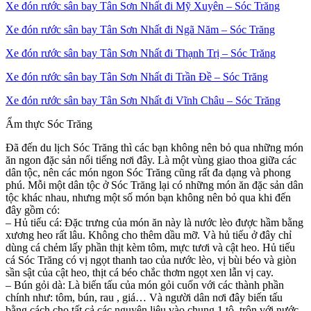
Xe đón rước sân bay Tân Sơn Nhất đi Mỹ Xuyên – Sóc Trăng
Xe đón rước sân bay Tân Sơn Nhất đi Ngã Năm – Sóc Trăng
Xe đón rước sân bay Tân Sơn Nhất đi Thạnh Trị – Sóc Trăng
Xe đón rước sân bay Tân Sơn Nhất đi Trần Đề – Sóc Trăng
Xe đón rước sân bay Tân Sơn Nhất đi Vĩnh Châu – Sóc Trăng
Ẩm thực Sóc Trăng
Đã đến du lịch Sóc Trăng thì các bạn không nên bỏ qua những món
ăn ngon đặc sản nổi tiếng nơi đây. Là một vùng giao thoa giữa các
dân tộc, nên các món ngon Sóc Trăng cũng rất đa dạng và phong
phú. Mỗi một dân tộc ở Sóc Trăng lại có những món ăn đặc sản dân
tộc khác nhau, nhưng một số món bạn không nên bỏ qua khi đến
đây gồm có:
– Hủ tiếu cá: Đặc trưng của món ăn này là nước lèo được hầm bằng
xương heo rất lâu. Không cho thêm dầu mỡ. Và hủ tiếu ở đây chỉ
dùng cá chẻm lấy phần thịt kèm tôm, mực tươi và cật heo. Hủ tiếu
cá Sóc Trăng có vị ngọt thanh tao của nước lèo, vị bùi béo và giòn
sần sật của cật heo, thịt cá béo chắc thơm ngọt xen lẫn vị cay.
– Bún gỏi dà: Là biến tấu của món gỏi cuốn với các thành phần
chính như: tôm, bún, rau , giá… Và người dân nơi đây biến tấu
bằng cách cho tất cả các nguyên liệu vào chung 1 tô, trộn với nước