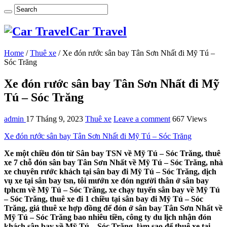
Car Travel
Home
/
Thuê xe
/
Xe đón rước sân bay Tân Sơn Nhất đi Mỹ Tú –
Sóc Trăng
Xe đón rước sân bay Tân Sơn Nhất đi Mỹ
Tú – Sóc Trăng
admin
17 Tháng 9, 2023
Thuê xe
Leave a comment
667 Views
Xe đón rước sân bay Tân Sơn Nhất đi Mỹ Tú – Sóc Trăng
Xe một chiều đón từ Sân bay TSN về Mỹ Tú – Sóc Trăng, thuê
xe 7 chỗ đón sân bay Tân Sơn Nhất về Mỹ Tú – Sóc Trăng, nhà
xe chuyên rước khách tại sân bay đi Mỹ Tú – Sóc Trăng, dịch
vụ xe tại sân bay tsn, tôi mướn xe đón người thân ở sân bay
tphcm về Mỹ Tú – Sóc Trăng, xe chạy tuyến sân bay về Mỹ Tú
– Sóc Trăng, thuê xe đi 1 chiều tại sân bay đi Mỹ Tú – Sóc
Trăng, giá thuê xe hợp đồng để đón ở sân bay Tân Sơn Nhất về
Mỹ Tú – Sóc Trăng bao nhiêu tiền, công ty du lịch nhận đón
khách sân bay về Mỹ Tú – Sóc Trăng, làm sao để thuê xe tại