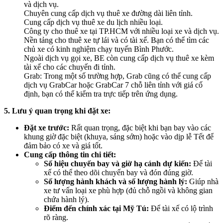
và dịch vụ.
Chuyên cung cấp dịch vụ thuê xe đường dài liên tỉnh.
Cung cấp dịch vụ thuê xe du lịch nhiều loại.
Công ty cho thuê xe tại TP.HCM với nhiều loại xe và dịch vụ.
Nền tảng cho thuê xe tự lái và có tài xế. Bạn có thể tìm các
chủ xe có kinh nghiệm chạy tuyến Bình Phước.
Ngoài dịch vụ gọi xe, BE còn cung cấp dịch vụ thuê xe kèm
tài xế cho các chuyến đi tỉnh.
Grab: Trong một số trường hợp, Grab cũng có thể cung cấp
dịch vụ GrabCar hoặc GrabCar 7 chỗ liên tỉnh với giá cố
định, bạn có thể kiểm tra trực tiếp trên ứng dụng.
5. Lưu ý quan trọng khi đặt xe:
Đặt xe trước:
Rất quan trọng, đặc biệt khi bạn bay vào các
khung giờ đặc biệt (khuya, sáng sớm) hoặc vào dịp lễ Tết để
đảm bảo có xe và giá tốt.
Cung cấp thông tin chi tiết:
Số hiệu chuyến bay và giờ hạ cánh dự kiến:
Để tài
xế có thể theo dõi chuyến bay và đón đúng giờ.
Số lượng hành khách và số lượng hành lý:
Giúp nhà
xe tư vấn loại xe phù hợp (đủ chỗ ngồi và không gian
chứa hành lý).
Điểm đến chính xác tại Mỹ Tú:
Để tài xế có lộ trình
rõ ràng.