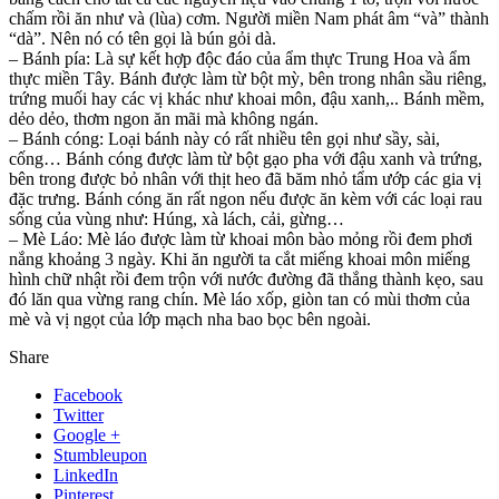
chấm rồi ăn như và (lùa) cơm. Người miền Nam phát âm “và” thành
“dà”. Nên nó có tên gọi là bún gỏi dà.
– Bánh pía: Là sự kết hợp độc đáo của ẩm thực Trung Hoa và ẩm
thực miền Tây. Bánh được làm từ bột mỳ, bên trong nhân sầu riêng,
trứng muối hay các vị khác như khoai môn, đậu xanh,.. Bánh mềm,
dẻo dẻo, thơm ngon ăn mãi mà không ngán.
– Bánh cóng: Loại bánh này có rất nhiều tên gọi như sầy, sài,
cống… Bánh cóng được làm từ bột gạo pha với đậu xanh và trứng,
bên trong được bỏ nhân với thịt heo đã băm nhỏ tẩm ướp các gia vị
đặc trưng. Bánh cóng ăn rất ngon nếu được ăn kèm với các loại rau
sống của vùng như: Húng, xà lách, cải, gừng…
– Mè Láo: Mè láo được làm từ khoai môn bào mỏng rồi đem phơi
nắng khoảng 3 ngày. Khi ăn người ta cắt miếng khoai môn miếng
hình chữ nhật rồi đem trộn với nước đường đã thắng thành kẹo, sau
đó lăn qua vừng rang chín. Mè láo xốp, giòn tan có mùi thơm của
mè và vị ngọt của lớp mạch nha bao bọc bên ngoài.
Share
Facebook
Twitter
Google +
Stumbleupon
LinkedIn
Pinterest