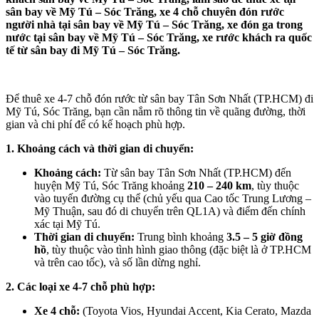
sân bay về Mỹ Tú – Sóc Trăng, xe 4 chỗ chuyên đón rước
người nhà tại sân bay về Mỹ Tú – Sóc Trăng, xe đón ga trong
nước tại sân bay về Mỹ Tú – Sóc Trăng, xe rước khách ra quốc
tế từ sân bay đi Mỹ Tú – Sóc Trăng.
Để thuê xe 4-7 chỗ đón rước từ sân bay Tân Sơn Nhất (TP.HCM) đi
Mỹ Tú, Sóc Trăng, bạn cần nắm rõ thông tin về quãng đường, thời
gian và chi phí để có kế hoạch phù hợp.
1. Khoảng cách và thời gian di chuyển:
Khoảng cách:
Từ sân bay Tân Sơn Nhất (TP.HCM) đến
huyện Mỹ Tú, Sóc Trăng khoảng
210 – 240 km
, tùy thuộc
vào tuyến đường cụ thể (chủ yếu qua Cao tốc Trung Lương –
Mỹ Thuận, sau đó di chuyển trên QL1A) và điểm đến chính
xác tại Mỹ Tú.
Thời gian di chuyển:
Trung bình khoảng
3.5 – 5 giờ đồng
hồ
, tùy thuộc vào tình hình giao thông (đặc biệt là ở TP.HCM
và trên cao tốc), và số lần dừng nghỉ.
2. Các loại xe 4-7 chỗ phù hợp:
Xe 4 chỗ:
(Toyota Vios, Hyundai Accent, Kia Cerato, Mazda