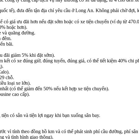
uốc tế), đưa đến tận địa chỉ yêu cầu ở Long An. Không phải chờ đợi, kh
 có giá ưu đãi hơn nếu đặt sớm hoặc có xe tiện chuyến (ví dụ từ 470
0% hoặc hơn).
xe và quãng đường.
n đêm.
ến bãi.
u đãi giảm 5% khi đặt sớm).
 kết có xe đúng giờ, đúng tuyến, đúng giá, có thể tiết kiệm 40% chi 
).
alo).
29 chỗ.
ều loại xe lớn).
 nhất (có thể giảm đến 50% nếu kết hợp xe tiện chuyến).
usine cao cấp).
 tiện có sẵn và tiện lợi ngay khi bạn xuống sân bay.
rước vì tính theo đồng hồ km và có thể phát sinh phí cầu đường, phí sâ
 và tình hình giao thông).