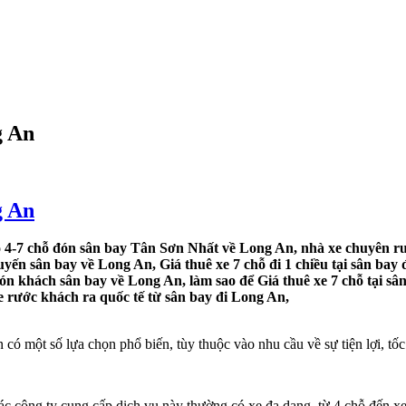
g An
g An
4-7 chỗ đón sân bay Tân Sơn Nhất về Long An, nhà xe chuyên rước 
ến sân bay về Long An, Giá thuê xe 7 chỗ đi 1 chiều tại sân bay 
ón khách sân bay về Long An, làm sao để Giá thuê xe 7 chỗ tại sâ
e rước khách ra quốc tế từ sân bay đi Long An,
một số lựa chọn phổ biến, tùy thuộc vào nhu cầu về sự tiện lợi, tốc 
 Các công ty cung cấp dịch vụ này thường có xe đa dạng, từ 4 chỗ đến 