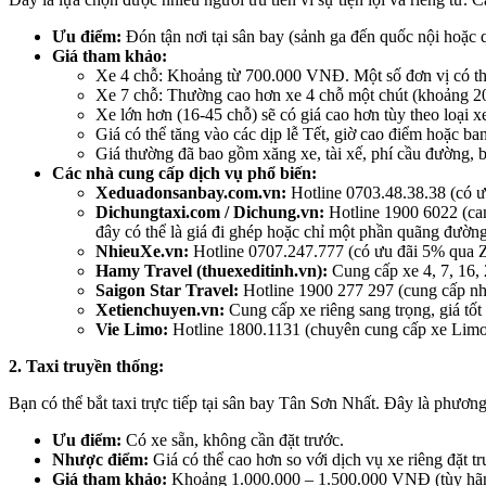
Ưu điểm:
Đón tận nơi tại sân bay (sảnh ga đến quốc nội hoặc q
Giá tham khảo:
Xe 4 chỗ: Khoảng từ 700.000 VNĐ. Một số đơn vị có thể
Xe 7 chỗ: Thường cao hơn xe 4 chỗ một chút (khoảng 2
Xe lớn hơn (16-45 chỗ) sẽ có giá cao hơn tùy theo loại 
Giá có thể tăng vào các dịp lễ Tết, giờ cao điểm hoặc ba
Giá thường đã bao gồm xăng xe, tài xế, phí cầu đường, b
Các nhà cung cấp dịch vụ phổ biến:
Xeduadonsanbay.com.vn:
Hotline 0703.48.38.38 (có ư
Dichungtaxi.com / Dichung.vn:
Hotline 1900 6022 (cam
đây có thể là giá đi ghép hoặc chỉ một phần quãng đường
NhieuXe.vn:
Hotline 0707.247.777 (có ưu đãi 5% qua Z
Hamy Travel (thuexeditinh.vn):
Cung cấp xe 4, 7, 16, 
Saigon Star Travel:
Hotline 1900 277 297 (cung cấp nhi
Xetienchuyen.vn:
Cung cấp xe riêng sang trọng, giá tốt
Vie Limo:
Hotline 1800.1131 (chuyên cung cấp xe Limo
2. Taxi truyền thống:
Bạn có thể bắt taxi trực tiếp tại sân bay Tân Sơn Nhất. Đây là phương
Ưu điểm:
Có xe sẵn, không cần đặt trước.
Nhược điểm:
Giá có thể cao hơn so với dịch vụ xe riêng đặt t
Giá tham khảo:
Khoảng 1.000.000 – 1.500.000 VNĐ (tùy hãng