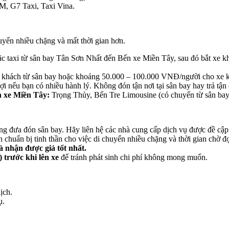
, G7 Taxi, Taxi Vina.
uyển nhiều chặng và mất thời gian hơn.
oặc taxi từ sân bay Tân Sơn Nhất đến Bến xe Miền Tây, sau đó bắt xe
 khách từ sân bay hoặc khoảng 50.000 – 100.000 VNĐ/người cho xe k
lợi nếu bạn có nhiều hành lý. Không đón tận nơi tại sân bay hay trả t
n xe Miền Tây:
Trọng Thủy, Bến Tre Limousine (có chuyến từ sân ba
g đưa đón sân bay. Hãy liên hệ các nhà cung cấp dịch vụ được đề cập đ
chuẩn bị tinh thần cho việc di chuyển nhiều chặng và thời gian chờ đợ
à nhận được giá tốt nhất.
 trước khi lên xe
để tránh phát sinh chi phí không mong muốn.
ịch.
ụ.