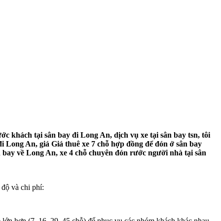
khách tại sân bay đi Long An, dịch vụ xe tại sân bay tsn, tôi
đi Long An, giá Giá thuê xe 7 chỗ hợp đồng để đón ở sân bay
n bay về Long An, xe 4 chỗ chuyên đón rước người nhà tại sân
độ và chi phí:
xe lớn hơn (7, 16, 29, 45 chỗ) để phục vụ các nhóm khách khác nhau.