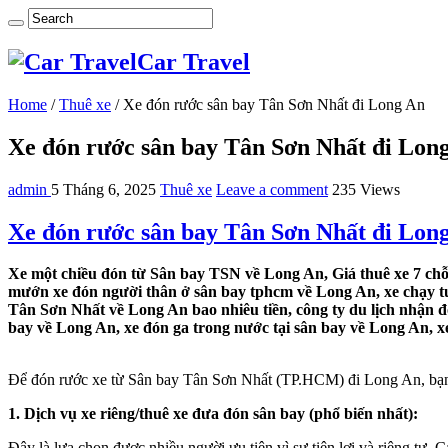
Car Travel
Home
/
Thuê xe
/
Xe đón rước sân bay Tân Sơn Nhất đi Long An
Xe đón rước sân bay Tân Sơn Nhất đi Lon
admin
5 Tháng 6, 2025
Thuê xe
Leave a comment
235 Views
Xe đón rước sân bay Tân Sơn Nhất đi Lon
Xe một chiều đón từ Sân bay TSN về Long An, Giá thuê xe 7 chỗ 
mướn xe đón người thân ở sân bay tphcm về Long An, xe chạy tuy
Tân Sơn Nhất về Long An bao nhiêu tiền, công ty du lịch nhận đ
bay về Long An, xe đón ga trong nước tại sân bay về Long An, x
Để đón rước xe từ Sân bay Tân Sơn Nhất (TP.HCM) đi Long An, bạn có 
1. Dịch vụ xe riêng/thuê xe đưa đón sân bay (phổ biến nhất):
Đây là lựa chọn được nhiều người ưu tiên vì sự tiện lợi và riêng tư.