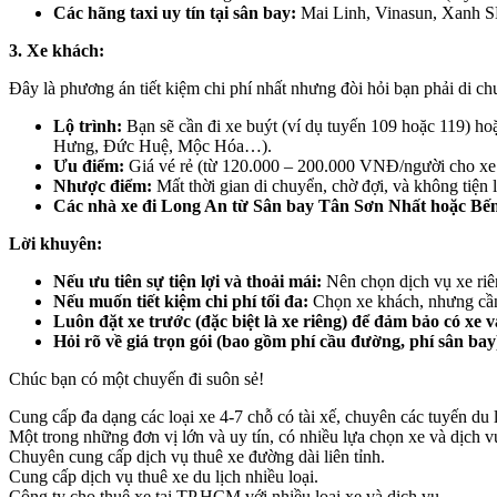
Các hãng taxi uy tín tại sân bay:
Mai Linh, Vinasun, Xanh SM
3. Xe khách:
Đây là phương án tiết kiệm chi phí nhất nhưng đòi hỏi bạn phải di ch
Lộ trình:
Bạn sẽ cần đi xe buýt (ví dụ tuyến 109 hoặc 119) h
Hưng, Đức Huệ, Mộc Hóa…).
Ưu điểm:
Giá vé rẻ (từ 120.000 – 200.000 VNĐ/người cho xe
Nhược điểm:
Mất thời gian di chuyển, chờ đợi, và không tiện 
Các nhà xe đi Long An từ Sân bay Tân Sơn Nhất hoặc Bế
Lời khuyên:
Nếu ưu tiên sự tiện lợi và thoải mái:
Nên chọn dịch vụ xe riên
Nếu muốn tiết kiệm chi phí tối đa:
Chọn xe khách, nhưng cần 
Luôn đặt xe trước (đặc biệt là xe riêng) để đảm bảo có xe v
Hỏi rõ về giá trọn gói (bao gồm phí cầu đường, phí sân bay)
Chúc bạn có một chuyến đi suôn sẻ!
Cung cấp đa dạng các loại xe 4-7 chỗ có tài xế, chuyên các tuyến du l
Một trong những đơn vị lớn và uy tín, có nhiều lựa chọn xe và dịch v
Chuyên cung cấp dịch vụ thuê xe đường dài liên tỉnh.
Cung cấp dịch vụ thuê xe du lịch nhiều loại.
Công ty cho thuê xe tại TP.HCM với nhiều loại xe và dịch vụ.