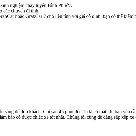
có kinh nghiệm chạy tuyến Bình Phước.
o các chuyến đi tỉnh.
bCar hoặc GrabCar 7 chỗ liên tỉnh với giá cố định, bạn có thể kiểm tr
ẵn sàng để đón khách. Chỉ sau 45 phút đến 1h là có mặt khi bạn yêu cầ
ể đảm bảo có được chiếc xe tốt nhất. Chúng tôi cũng dễ dàng sắp xếp xe