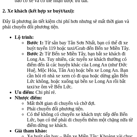
bảo có xe và có thể nhận được ưu đãi.
2. Xe khách (kết hợp xe buýt/taxi):
Đây là phương án tiết kiệm chi phí hơn nhưng sẽ mất thời gian và
phải chuyển đổi phương tiện.
Lộ trình:
Bước 1:
Từ sân bay Tân Sơn Nhất, bạn có thể đi xe
buýt tuyến 119 hoặc taxi/Grab đến Bến xe Miền Tây.
Bước 2:
Từ Bến xe Miền Tây, bạn bắt xe khách đi
Long An. Tuy nhiên, các tuyến xe khách thường có
điểm đến là các huyện khác của Long An (như Đức
Huệ, Mộc Hóa, Tân An) hoặc bến xe Long An. Bạn
cần hỏi rõ nhà xe xem có đi qua hoặc dừng gần Bến
Lức không, hoặc xuống tại bến xe Long An rồi bắt
taxi/xe ôm về Bến Lức.
Ưu điểm:
Chi phí rẻ.
Nhược điểm:
Mất thời gian di chuyển và chờ đợi.
Phải chuyển đổi phương tiện.
Có thể không có chuyến xe khách trực tiếp đến Bến
Lức, bạn có thể phải di chuyển thêm một chặng nữa từ
điểm dừng xe khách.
Giá tham khảo:
Xe buýt sân bay – Bến xe Miền Tây: Khoảng vài chục