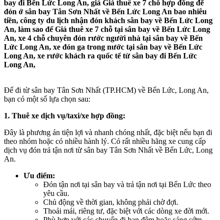
bay đi Bến Lức Long An, giá Giá thuê xe 7 chỗ hợp đồng để
đón ở sân bay Tân Sơn Nhất về Bến Lức Long An bao nhiêu
tiền, công ty du lịch nhận đón khách sân bay về Bến Lức Long
An, làm sao để Giá thuê xe 7 chỗ tại sân bay về Bến Lức Long
An, xe 4 chỗ chuyên đón rước người nhà tại sân bay về Bến
Lức Long An, xe đón ga trong nước tại sân bay về Bến Lức
Long An, xe rước khách ra quốc tế từ sân bay đi Bến Lức
Long An,
Để đi từ sân bay Tân Sơn Nhất (TP.HCM) về Bến Lức, Long An,
bạn có một số lựa chọn sau:
1. Thuê xe dịch vụ/taxi/xe hợp đồng:
Đây là phương án tiện lợi và nhanh chóng nhất, đặc biệt nếu bạn đi
theo nhóm hoặc có nhiều hành lý. Có rất nhiều hãng xe cung cấp
dịch vụ đón trả tận nơi từ sân bay Tân Sơn Nhất về Bến Lức, Long
An.
Ưu điểm:
Đón tận nơi tại sân bay và trả tận nơi tại Bến Lức theo
yêu cầu.
Chủ động về thời gian, không phải chờ đợi.
Thoải mái, riêng tư, đặc biệt với các dòng xe đời mới.
Phù hợp với các chuyến đi ban đêm hoặc sáng sớm.