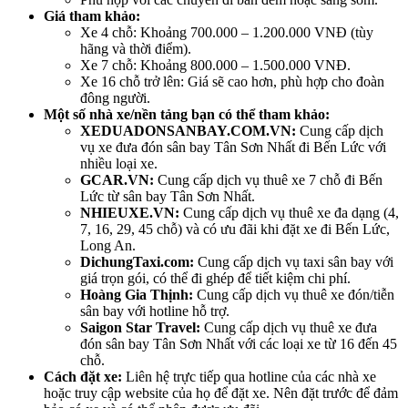
Giá tham khảo:
Xe 4 chỗ: Khoảng 700.000 – 1.200.000 VNĐ (tùy
hãng và thời điểm).
Xe 7 chỗ: Khoảng 800.000 – 1.500.000 VNĐ.
Xe 16 chỗ trở lên: Giá sẽ cao hơn, phù hợp cho đoàn
đông người.
Một số nhà xe/nền tảng bạn có thể tham khảo:
XEDUADONSANBAY.COM.VN:
Cung cấp dịch
vụ xe đưa đón sân bay Tân Sơn Nhất đi Bến Lức với
nhiều loại xe.
GCAR.VN:
Cung cấp dịch vụ thuê xe 7 chỗ đi Bến
Lức từ sân bay Tân Sơn Nhất.
NHIEUXE.VN:
Cung cấp dịch vụ thuê xe đa dạng (4,
7, 16, 29, 45 chỗ) và có ưu đãi khi đặt xe đi Bến Lức,
Long An.
DichungTaxi.com:
Cung cấp dịch vụ taxi sân bay với
giá trọn gói, có thể đi ghép để tiết kiệm chi phí.
Hoàng Gia Thịnh:
Cung cấp dịch vụ thuê xe đón/tiễn
sân bay với hotline hỗ trợ.
Saigon Star Travel:
Cung cấp dịch vụ thuê xe đưa
đón sân bay Tân Sơn Nhất với các loại xe từ 16 đến 45
chỗ.
Cách đặt xe:
Liên hệ trực tiếp qua hotline của các nhà xe
hoặc truy cập website của họ để đặt xe. Nên đặt trước để đảm