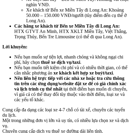
nghìn VNĐ.
Xe khách từ Bến xe Miền Tây đi Long An: Khoảng
50.000 – 150.000 VNĐ/người (tùy điểm đến cụ thể ở
Long An).
Các hãng xe khách từ Bến xe Miền Tây đi Long An:
HTX GTVT An Minh, HTX XKLT Miền Tây, Việt Thắng,
Trọng Thủy, Bến Tre Limousine (có thể đi qua Long An).
Lời khuyên:
Nếu bạn muốn sự tiện lợi, nhanh chóng và không ngại chi
phí, hãy chọn
thuê xe dịch vụ/taxi
.
Nếu bạn muốn tiết kiệm chi phí và có nhiều thời gian, có thể
cân nhắc phương án
xe khách kết hợp xe buýt/taxi
.
Nên liên hệ trực tiếp với các nhà xe hoặc tra cứu thông
tin trên các ứng dụng/website đặt xe để có giá chính xác
và lịch trình cụ thể nhất
tại thời điểm bạn muốn di chuyển,
vì giá cả có thể thay đổi tùy thuộc vào thời điểm, loại xe và
các yếu tố khác.
Cung cấp đa dạng các loại xe 4-7 chỗ có tài xế, chuyên các tuyến
du lịch.
Một trong những đơn vị lớn và uy tín, có nhiều lựa chọn xe và dịch
vụ.
Chuyên cung cấp dịch vụ thuê xe đường dài liên tỉnh.