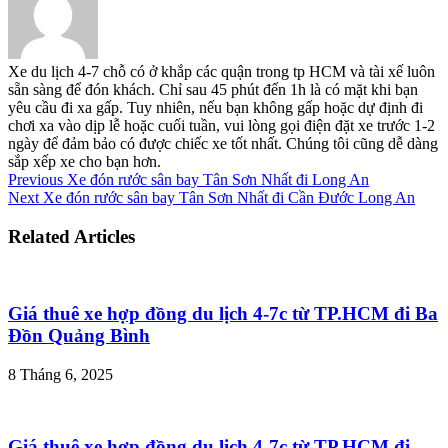
Xe du lịch 4-7 chỗ có ở khắp các quận trong tp HCM và tài xế luôn
sẵn sàng để đón khách. Chỉ sau 45 phút đến 1h là có mặt khi bạn
yêu cầu đi xa gấp. Tuy nhiên, nếu bạn không gấp hoặc dự định đi
chơi xa vào dịp lễ hoặc cuối tuần, vui lòng gọi điện đặt xe trước 1-2
ngày để đảm bảo có được chiếc xe tốt nhất. Chúng tôi cũng dễ dàng
sắp xếp xe cho bạn hơn.
Previous
Xe đón rước sân bay Tân Sơn Nhất đi Long An
Next
Xe đón rước sân bay Tân Sơn Nhất đi Cần Đước Long An
Related Articles
Giá thuê xe hợp đồng du lịch 4-7c từ TP.HCM đi Ba
Đồn Quảng Bình
8 Tháng 6, 2025
Giá thuê xe hợp đồng du lịch 4-7c từ TP.HCM đi