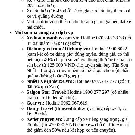
20% hoặc hơn).
Xe lớn hơn (16-45 chỗ) sẽ có giá cao hơn tùy theo loại
xe và quãng đường.
Một số đơn vị có thể có chính sách giảm giá nếu đặt xe
hai chiều.
Một số nhà cung cấp dịch vụ:
Xeduadonsanbay.com.vn:
Hotline 0703.48.38.38 (có
ưu đãi giảm 5% khi đặt sớm).
Dichungtaxi.com / Dichung.vn:
Hotline 1900 6022
(cam kết có xe đúng giờ, đúng tuyến, đúng giá, có thể
tiết kiệm 40% chi phí so với giá thông thường). Giá taxi
sân bay từ 125.000 VNĐ cho tuyến sân bay Tân Sơn
Nhất – Long An (tuy nhiên có thể là giá cho một phần
quãng đường hoặc đi ghép).
Nhiều Xe (nhieuxe.vn):
Hotline 0707.247.777 (có ưu
đãi 5% qua Zalo).
Saigon Star Travel:
Hotline 1900 277 297 (có nhiều
loại xe từ 16 đến 45 chỗ).
Gcar.vn:
Hotline 0962.967.619.
Hamy Travel (thuexeditinh.vn):
Cung cấp xe 4, 7,
16, 29 chỗ.
Xetienchuyen.vn:
Cung cấp xe riêng sang trọng, giá
tốt nhất (từ 470.000 VNĐ cho xe 4 chỗ đi Tân An, có
thể giảm đến 50% nếu kết hợp xe tiện chuyến).