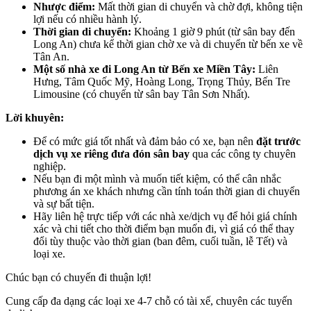
Nhược điểm:
Mất thời gian di chuyển và chờ đợi, không tiện
lợi nếu có nhiều hành lý.
Thời gian di chuyển:
Khoảng 1 giờ 9 phút (từ sân bay đến
Long An) chưa kể thời gian chờ xe và di chuyển từ bến xe về
Tân An.
Một số nhà xe đi Long An từ Bến xe Miền Tây:
Liên
Hưng, Tâm Quốc Mỹ, Hoàng Long, Trọng Thủy, Bến Tre
Limousine (có chuyến từ sân bay Tân Sơn Nhất).
Lời khuyên:
Để có mức giá tốt nhất và đảm bảo có xe, bạn nên
đặt trước
dịch vụ xe riêng đưa đón sân bay
qua các công ty chuyên
nghiệp.
Nếu bạn đi một mình và muốn tiết kiệm, có thể cân nhắc
phương án xe khách nhưng cần tính toán thời gian di chuyển
và sự bất tiện.
Hãy liên hệ trực tiếp với các nhà xe/dịch vụ để hỏi giá chính
xác và chi tiết cho thời điểm bạn muốn đi, vì giá có thể thay
đổi tùy thuộc vào thời gian (ban đêm, cuối tuần, lễ Tết) và
loại xe.
Chúc bạn có chuyến đi thuận lợi!
Cung cấp đa dạng các loại xe 4-7 chỗ có tài xế, chuyên các tuyến