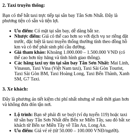
2. Taxi truyền thống:
Bạn có thể bắt taxi trực tiếp tại sân bay Tân Sơn Nhất. Đây là
phương tiện có sẵn và tiện lợi.
Ưu điểm:
Có mặt tại sân bay, dễ dàng bắt xe.
Nhược điểm:
Giá có thể cao hơn so với dịch vụ xe riêng đặt
trước, đặc biệt là taxi truyền thống thường tính theo đồng hồ
km và có thể phát sinh phí cầu đường.
Giá tham khảo:
Khoảng 1.000.000 – 1.500.000 VNĐ (có
thể cao hơn tùy hãng và tình hình giao thông).
Các hãng taxi uy tín tại sân bay Tân Sơn Nhất:
Mai Linh,
Vinasun, Taxi Vina (Việt Nam taxi), Taxi Sài Gòn Tourist,
Taxi Sài Gòn BM, Taxi Hoàng Long, Taxi Bến Thành, Xanh
SM, G7 Taxi.
3. Xe khách:
Đây là phương án tiết kiệm chi phí nhất nhưng sẽ mất thời gian hơn
và không đưa đón tận nơi.
Lộ trình:
Bạn sẽ phải đi xe buýt (ví dụ tuyến 119) hoặc taxi
từ sân bay Tân Sơn Nhất đến Bến xe Miền Tây, sau đó bắt xe
khách từ Bến xe Miền Tây về Tân An, Long An.
Ưu điểm:
Giá vé rẻ (từ 50.000 – 100.000 VNĐ/người).