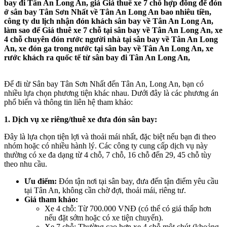
bay đi Tân An Long An, giá Giá thuê xe 7 chỗ hợp đồng để đón
ở sân bay Tân Sơn Nhất về Tân An Long An bao nhiêu tiền,
công ty du lịch nhận đón khách sân bay về Tân An Long An,
làm sao để Giá thuê xe 7 chỗ tại sân bay về Tân An Long An, xe
4 chỗ chuyên đón rước người nhà tại sân bay về Tân An Long
An, xe đón ga trong nước tại sân bay về Tân An Long An, xe
rước khách ra quốc tế từ sân bay đi Tân An Long An,
Để đi từ Sân bay Tân Sơn Nhất đến Tân An, Long An, bạn có
nhiều lựa chọn phương tiện khác nhau. Dưới đây là các phương án
phổ biến và thông tin liên hệ tham khảo:
1. Dịch vụ xe riêng/thuê xe đưa đón sân bay:
Đây là lựa chọn tiện lợi và thoải mái nhất, đặc biệt nếu bạn đi theo
nhóm hoặc có nhiều hành lý. Các công ty cung cấp dịch vụ này
thường có xe đa dạng từ 4 chỗ, 7 chỗ, 16 chỗ đến 29, 45 chỗ tùy
theo nhu cầu.
Ưu điểm:
Đón tận nơi tại sân bay, đưa đến tận điểm yêu cầu
tại Tân An, không cần chờ đợi, thoải mái, riêng tư.
Giá tham khảo:
Xe 4 chỗ: Từ 700.000 VNĐ (có thể có giá thấp hơn
nếu đặt sớm hoặc có xe tiện chuyến).
Xe 7 chỗ: Thường cao hơn xe 4 chỗ một chút (khoảng