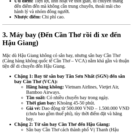
Ưu điểm:
Tiện lợi, linh hoạt về thời gian, di chuyển thẳng
đến điểm đến mà không cần trung chuyển, thoải mái cho
hành lý và nhóm đông người.
Nhược điểm:
Chi phí cao.
3. Máy bay (Đến Cần Thơ rồi đi xe đến
Hậu Giang)
Mặc dù Hậu Giang không có sân bay, nhưng sân bay Cần Thơ
(Cảng hàng không quốc tế Cần Thơ – VCA) nằm khá gần và thuận
tiện để di chuyển đến Hậu Giang.
Chặng 1: Bay từ sân bay Tân Sơn Nhất (SGN) đến sân
bay Cần Thơ (VCA):
Hãng hàng không:
Vietnam Airlines, Vietjet Air,
Bamboo Airways.
Tần suất:
Có nhiều chuyến bay trong ngày.
Thời gian bay:
Khoảng 45-50 phút.
Giá vé:
Dao động từ 500.000 VNĐ – 1.500.000 VNĐ
(chưa bao gồm thuế phí), tùy thời điểm đặt và hãng
bay.
Chặng 2: Từ sân bay Cần Thơ đến Hậu Giang:
Sân bay Cần Thơ cách thành phố Vị Thanh (Hậu