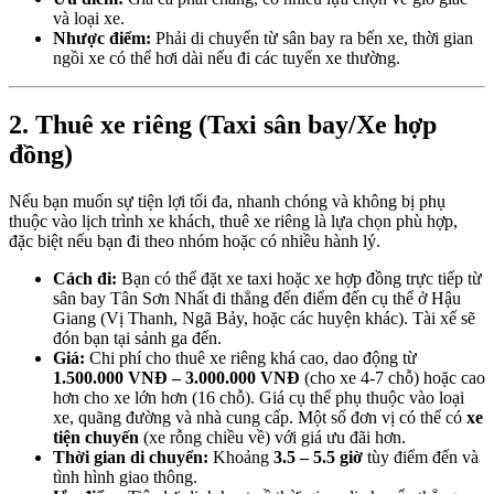
và loại xe.
Nhược điểm:
Phải di chuyển từ sân bay ra bến xe, thời gian
ngồi xe có thể hơi dài nếu đi các tuyến xe thường.
2. Thuê xe riêng (Taxi sân bay/Xe hợp
đồng)
Nếu bạn muốn sự tiện lợi tối đa, nhanh chóng và không bị phụ
thuộc vào lịch trình xe khách, thuê xe riêng là lựa chọn phù hợp,
đặc biệt nếu bạn đi theo nhóm hoặc có nhiều hành lý.
Cách đi:
Bạn có thể đặt xe taxi hoặc xe hợp đồng trực tiếp từ
sân bay Tân Sơn Nhất đi thẳng đến điểm đến cụ thể ở Hậu
Giang (Vị Thanh, Ngã Bảy, hoặc các huyện khác). Tài xế sẽ
đón bạn tại sảnh ga đến.
Giá:
Chi phí cho thuê xe riêng khá cao, dao động từ
1.500.000 VNĐ – 3.000.000 VNĐ
(cho xe 4-7 chỗ) hoặc cao
hơn cho xe lớn hơn (16 chỗ). Giá cụ thể phụ thuộc vào loại
xe, quãng đường và nhà cung cấp. Một số đơn vị có thể có
xe
tiện chuyến
(xe rỗng chiều về) với giá ưu đãi hơn.
Thời gian di chuyển:
Khoảng
3.5 – 5.5 giờ
tùy điểm đến và
tình hình giao thông.