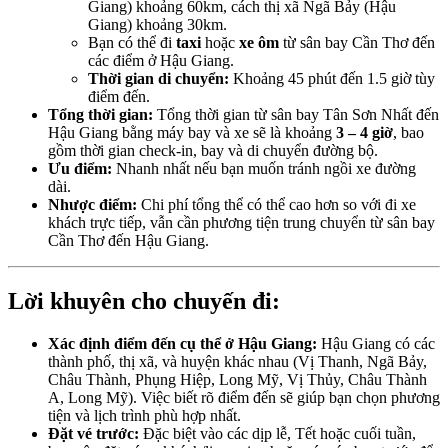
Giang) khoảng 60km, cách thị xã Ngã Bảy (Hậu
Giang) khoảng 30km.
Bạn có thể đi
taxi
hoặc
xe ôm
từ sân bay Cần Thơ đến
các điểm ở Hậu Giang.
Thời gian di chuyển:
Khoảng 45 phút đến 1.5 giờ tùy
điểm đến.
Tổng thời gian:
Tổng thời gian từ sân bay Tân Sơn Nhất đến
Hậu Giang bằng máy bay và xe sẽ là khoảng
3 – 4 giờ
, bao
gồm thời gian check-in, bay và di chuyển đường bộ.
Ưu điểm:
Nhanh nhất nếu bạn muốn tránh ngồi xe đường
dài.
Nhược điểm:
Chi phí tổng thể có thể cao hơn so với đi xe
khách trực tiếp, vẫn cần phương tiện trung chuyển từ sân bay
Cần Thơ đến Hậu Giang.
Lời khuyên cho chuyến đi:
Xác định điểm đến cụ thể ở Hậu Giang:
Hậu Giang có các
thành phố, thị xã, và huyện khác nhau (Vị Thanh, Ngã Bảy,
Châu Thành, Phụng Hiệp, Long Mỹ, Vị Thủy, Châu Thành
A, Long Mỹ). Việc biết rõ điểm đến sẽ giúp bạn chọn phương
tiện và lịch trình phù hợp nhất.
Đặt vé trước:
Đặc biệt vào các dịp lễ, Tết hoặc cuối tuần,