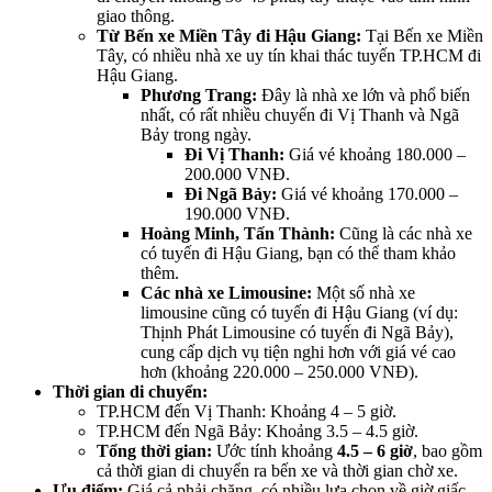
giao thông.
Từ Bến xe Miền Tây đi Hậu Giang:
Tại Bến xe Miền
Tây, có nhiều nhà xe uy tín khai thác tuyến TP.HCM đi
Hậu Giang.
Phương Trang:
Đây là nhà xe lớn và phổ biến
nhất, có rất nhiều chuyến đi Vị Thanh và Ngã
Bảy trong ngày.
Đi Vị Thanh:
Giá vé khoảng 180.000 –
200.000 VNĐ.
Đi Ngã Bảy:
Giá vé khoảng 170.000 –
190.000 VNĐ.
Hoàng Minh, Tấn Thành:
Cũng là các nhà xe
có tuyến đi Hậu Giang, bạn có thể tham khảo
thêm.
Các nhà xe Limousine:
Một số nhà xe
limousine cũng có tuyến đi Hậu Giang (ví dụ:
Thịnh Phát Limousine có tuyến đi Ngã Bảy),
cung cấp dịch vụ tiện nghi hơn với giá vé cao
hơn (khoảng 220.000 – 250.000 VNĐ).
Thời gian di chuyển:
TP.HCM đến Vị Thanh: Khoảng 4 – 5 giờ.
TP.HCM đến Ngã Bảy: Khoảng 3.5 – 4.5 giờ.
Tổng thời gian:
Ước tính khoảng
4.5 – 6 giờ
, bao gồm
cả thời gian di chuyển ra bến xe và thời gian chờ xe.
Ưu điểm:
Giá cả phải chăng, có nhiều lựa chọn về giờ giấc