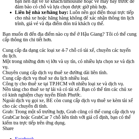
bạn nên đặt vé xe khách/limousine hoặc vé máy bay trước để
đảm bảo có chỗ và lựa chọn được giờ phù hợp.
Liên hệ nhà xe/hãng bay:
Luôn nên gọi điện thoại trực tiếp
cho nhà xe hoặc hãng hàng không để xác nhận thông tin lịch
trình, giá vé và địa điểm đón trả khách cụ thể.
Bạn muốn đi đến địa điểm nào cụ thể ở Hậu Giang? Tôi có thể cung
cấp thông tin chi tiết hơn.
Cung cấp đa dạng các loại xe 4-7 chỗ có tài xế, chuyên các tuyến
du lịch.
Một trong những đơn vị lớn và uy tín, có nhiều lựa chọn xe và dịch
vụ.
Chuyên cung cấp dịch vụ thuê xe đường dài liên tỉnh.
Cung cấp dịch vụ thuê xe du lịch nhiều loại.
Công ty cho thuê xe tại TP.HCM với nhiều loại xe và dịch vụ.
Nền tảng cho thuê xe tự lái và có tài xế. Bạn có thể tìm các chủ xe
có kinh nghiệm chạy tuyến Bình Phước.
Ngoài dịch vụ gọi xe, BE còn cung cấp dịch vụ thuê xe kèm tài xế
cho các chuyến đi tỉnh.
Grab: Trong một số trường hợp, Grab cũng có thể cung cấp dịch vụ
GrabCar hoặc GrabCar 7 chỗ liên tỉnh với giá cố định, bạn có thể
kiểm tra trực tiếp trên ứng dụng.
Share
Facebook