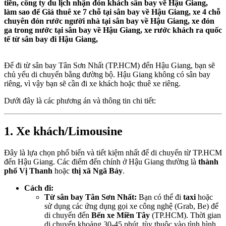
tiền, công ty du lịch nhận đón khách sân bay về Hậu Giang,
làm sao để Giá thuê xe 7 chỗ tại sân bay về Hậu Giang, xe 4 chỗ
chuyên đón rước người nhà tại sân bay về Hậu Giang, xe đón
ga trong nước tại sân bay về Hậu Giang, xe rước khách ra quốc
tế từ sân bay đi Hậu Giang,
Để đi từ sân bay Tân Sơn Nhất (TP.HCM) đến Hậu Giang, bạn sẽ
chủ yếu di chuyển bằng đường bộ. Hậu Giang không có sân bay
riêng, vì vậy bạn sẽ cần đi xe khách hoặc thuê xe riêng.
Dưới đây là các phương án và thông tin chi tiết:
1. Xe khách/Limousine
Đây là lựa chọn phổ biến và tiết kiệm nhất để di chuyển từ TP.HCM
đến Hậu Giang. Các điểm đến chính ở Hậu Giang thường là
thành
phố Vị Thanh
hoặc
thị xã Ngã Bảy
.
Cách đi:
Từ sân bay Tân Sơn Nhất:
Bạn có thể đi
taxi
hoặc
sử dụng các ứng dụng gọi xe công nghệ (Grab, Be) để
di chuyển đến
Bến xe Miền Tây
(TP.HCM). Thời gian
di chuyển khoảng 30-45 phút, tùy thuộc vào tình hình