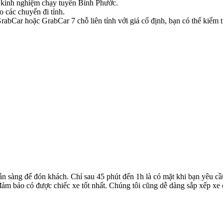
có kinh nghiệm chạy tuyến Bình Phước.
o các chuyến đi tỉnh.
bCar hoặc GrabCar 7 chỗ liên tỉnh với giá cố định, bạn có thể kiểm tr
ẵn sàng để đón khách. Chỉ sau 45 phút đến 1h là có mặt khi bạn yêu cầ
ể đảm bảo có được chiếc xe tốt nhất. Chúng tôi cũng dễ dàng sắp xếp xe