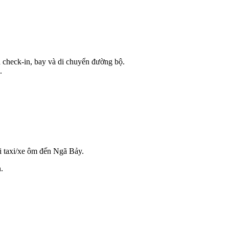
n check-in, bay và di chuyển đường bộ.
.
đi taxi/xe ôm đến Ngã Bảy.
.