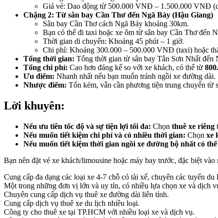
Giá vé: Dao động từ 500.000 VNĐ – 1.500.000 VNĐ (chư
Chặng 2: Từ sân bay Cần Thơ đến Ngã Bảy (Hậu Giang)
Sân bay Cần Thơ cách Ngã Bảy khoảng 30km.
Bạn có thể đi taxi hoặc xe ôm từ sân bay Cần Thơ đến 
Thời gian di chuyển: Khoảng 45 phút – 1 giờ.
Chi phí: Khoảng 300.000 – 500.000 VNĐ (taxi) hoặc th
Tổng thời gian:
Tổng thời gian từ sân bay Tân Sơn Nhất đến
Tổng chi phí:
Cao hơn đáng kể so với xe khách, có thể từ
800
Ưu điểm:
Nhanh nhất nếu bạn muốn tránh ngồi xe đường dài.
Nhược điểm:
Tốn kém, vẫn cần phương tiện trung chuyển từ
Lời khuyên:
Nếu ưu tiên tốc độ và sự tiện lợi tối đa:
Chọn
thuê xe riêng
t
Nếu muốn tiết kiệm chi phí và có nhiều thời gian:
Chọn
xe 
Nếu muốn tiết kiệm thời gian ngồi xe đường bộ nhất có thể 
Bạn nên đặt vé xe khách/limousine hoặc máy bay trước, đặc biệt vào
Cung cấp đa dạng các loại xe 4-7 chỗ có tài xế, chuyên các tuyến du l
Một trong những đơn vị lớn và uy tín, có nhiều lựa chọn xe và dịch v
Chuyên cung cấp dịch vụ thuê xe đường dài liên tỉnh.
Cung cấp dịch vụ thuê xe du lịch nhiều loại.
Công ty cho thuê xe tại TP.HCM với nhiều loại xe và dịch vụ.