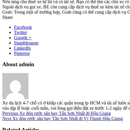
Nền tảng cho thuê xe tự lái và có tài xế. Bạn có thể tìm các chủ xe 
Ngoài dịch vụ gọi xe, BE còn cung cấp dịch vụ thuê xe kèm tài xế ch
Grab: Trong một số trường hợp, Grab cũng có thể cung cấp dịch vụ Gra
Share
Facebook
Twitter
Google +
Stumbleupon
LinkedIn
Pinterest
About admin
Xe du lịch 4-7 chỗ có ở khắp các quận trong tp HCM và tài xế luôn s
vào dịp lễ hoặc cuối tuần, vui lòng gọi điện đặt xe trước 1-2 ngày đ
Previous
Xe đón rước sân bay Tân Sơn Nhất đi Hậu Giang
Next
Xe đón rước sân bay Tân Sơn Nhất đi Vị Thanh Hậu Giang
Related Articles