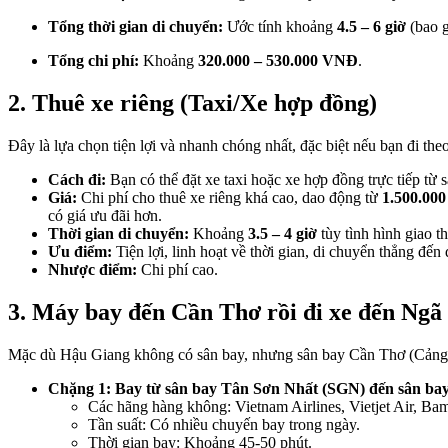
Tổng thời gian di chuyển:
Ước tính khoảng
4.5 – 6 giờ
(bao g
Tổng chi phí:
Khoảng
320.000 – 530.000 VNĐ
.
2. Thuê xe riêng (Taxi/Xe hợp đồng)
Đây là lựa chọn tiện lợi và nhanh chóng nhất, đặc biệt nếu bạn đi th
Cách đi:
Bạn có thể đặt xe taxi hoặc xe hợp đồng trực tiếp từ
Giá:
Chi phí cho thuê xe riêng khá cao, dao động từ
1.500.00
có giá ưu đãi hơn.
Thời gian di chuyển:
Khoảng
3.5 – 4 giờ
tùy tình hình giao t
Ưu điểm:
Tiện lợi, linh hoạt về thời gian, di chuyển thẳng đ
Nhược điểm:
Chi phí cao.
3. Máy bay đến Cần Thơ rồi đi xe đến Ngã
Mặc dù Hậu Giang không có sân bay, nhưng sân bay Cần Thơ (Cảng 
Chặng 1: Bay từ sân bay Tân Sơn Nhất (SGN) đến sân b
Các hãng hàng không: Vietnam Airlines, Vietjet Air, B
Tần suất: Có nhiều chuyến bay trong ngày.
Thời gian bay: Khoảng 45-50 phút.