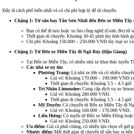
Đây là cách phổ biến nhất và có chi phí hợp lý để di chuyển.
Chặng 1: Từ sân bay Tân Sơn Nhất đến Bến xe Miền Tâ
Bạn có thể đi taxi hoặc xe ôm công nghệ (Grab, Be) từ
Thời gian di chuyển: Khoảng 30-45 phút tùy tình hình gi
Chi phí: Khoảng 150.000 – 250.000 VNĐ tùy loại xe và 
Chặng 2: Từ Bến xe Miền Tây đi Ngã Bảy (Hậu Giang)
Tại Bến xe Miền Tây, có nhiều nhà xe khai thác tuyến
Các nhà xe uy tín:
Phương Trang:
Là nhà xe lớn và có nhiều chuyến 
Giá vé: Khoảng 170.000 – 190.000 VNĐ (x
Thời gian di chuyển: Khoảng 3.
5 – 4.
5 giờ.
Trí Nhân Limousine:
Cung cấp dịch vụ xe limous
Giá vé: Khoảng 280.000 VNĐ.
Thời gian di chuyển: Khoảng 3.5 – 4.5 giờ.
Mỹ Duyên:
Có chuyến từ Bến xe Miền Tây đi Ng
Giá vé: Khoảng 160.000 – 170.000 VNĐ.
Liên Hưng:
Có tuyến từ Bến xe Miền Đông hoặc 
Giá vé: Khoảng 250.000 VNĐ.
Ưu điểm:
Giá cả phải chăng, có nhiều lựa chọn về giờ gi
Nhược điểm:
Mất thời gian di chuyển từ sân bay ra bến 