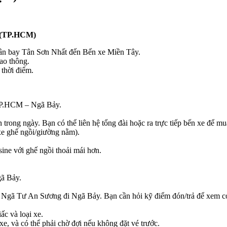
y (TP.HCM)
 sân bay Tân Sơn Nhất đến Bến xe Miền Tây.
ao thông.
thời điểm.
 TP.HCM – Ngã Bảy.
trong ngày. Bạn có thể liên hệ tổng đài hoặc ra trực tiếp bến xe để mu
e ghế ngồi/giường nằm).
ine với ghế ngồi thoải mái hơn.
ã Bảy.
Ngã Tư An Sương đi Ngã Bảy. Bạn cần hỏi kỹ điểm đón/trả để xem có
ấc và loại xe.
xe, và có thể phải chờ đợi nếu không đặt vé trước.