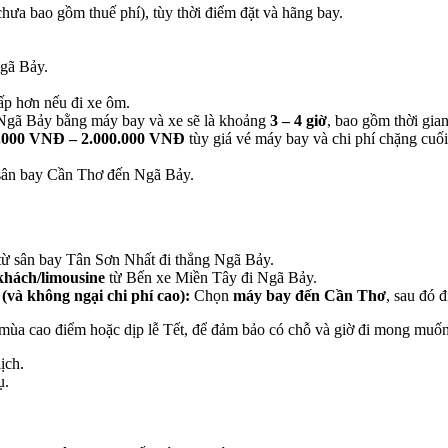
a bao gồm thuế phí), tùy thời điểm đặt và hãng bay.
Ngã Bảy.
ấp hơn nếu đi xe ôm.
 Ngã Bảy bằng máy bay và xe sẽ là khoảng
3 – 4 giờ
, bao gồm thời gia
.000 VNĐ – 2.000.000 VNĐ
tùy giá vé máy bay và chi phí chặng cuối
 sân bay Cần Thơ đến Ngã Bảy.
ừ sân bay Tân Sơn Nhất đi thẳng Ngã Bảy.
khách/limousine
từ Bến xe Miền Tây đi Ngã Bảy.
(và không ngại chi phí cao):
Chọn
máy bay đến Cần Thơ
, sau đó 
 mùa cao điểm hoặc dịp lễ Tết, để đảm bảo có chỗ và giờ đi mong muốn
ịch.
ụ.