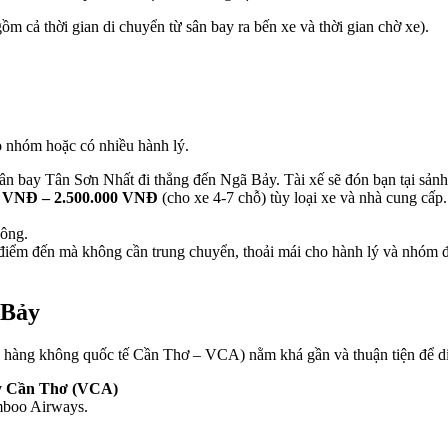
ồm cả thời gian di chuyển từ sân bay ra bến xe và thời gian chờ xe).
eo nhóm hoặc có nhiều hành lý.
 sân bay Tân Sơn Nhất đi thẳng đến Ngã Bảy. Tài xế sẽ đón bạn tại sảnh
0 VNĐ – 2.500.000 VNĐ
(cho xe 4-7 chỗ) tùy loại xe và nhà cung cấp.
hông.
ến điểm đến mà không cần trung chuyển, thoải mái cho hành lý và nhóm 
 Bảy
hàng không quốc tế Cần Thơ – VCA) nằm khá gần và thuận tiện để d
ay Cần Thơ (VCA)
amboo Airways.