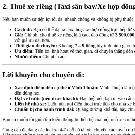
2. Thuê xe riêng (Taxi sân bay/Xe hợp đồn
Nếu bạn muốn sự tiện lợi tối đa, nhanh chóng và không bị phụ thuộc v
Cách đi:
Bạn có thể đặt xe taxi hoặc xe hợp đồng trực tiếp từ
Giá:
Chi phí cho thuê xe riêng khá cao, dao động từ
3.500.00
với giá ưu đãi hơn.
Thời gian di chuyển:
Khoảng
7 – 9 tiếng
tùy tình hình giao t
Ưu điểm:
Tiện lợi, linh hoạt về thời gian, di chuyển thẳng đ
Nhược điểm:
Chi phí cao.
Lời khuyên cho chuyến đi:
Xác định điểm đến cụ thể ở Vĩnh Thuận:
Vĩnh Thuận là một 
đến đúng nơi.
Đặt vé trước (nếu đi xe khách):
Đặc biệt nếu bạn đi vào các d
Liên hệ nhà xe:
Luôn nên gọi điện thoại trực tiếp cho nhà xe b
Chuẩn bị cho hành trình dài:
Quãng đường khá dài, hãy chuẩn
Bạn có muốn tôi giúp tìm kiếm thông tin liên hệ của một nhà xe cụ th
Cung cấp đa dạng các loại xe 4-7 chỗ có tài xế, chuyên các tuyến du l