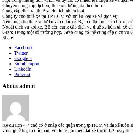
Một trong những đơn vị lớn và uy tín, có nhiều lựa chọn xe và dịch v
Chuyên cung cấp dịch vụ thuê xe đường dài liên tỉnh.
Cung cấp dịch vụ thuê xe du lịch nhiều loại.
Công ty cho thuê xe tại TP.HCM với nhiều loại xe và dịch vụ.
Nền tảng cho thuê xe tự lái và có tài xế. Bạn có thể tìm các chủ xe 
Ngoài dịch vụ gọi xe, BE còn cung cấp dịch vụ thuê xe kèm tài xế ch
Grab: Trong một số trường hợp, Grab cũng có thể cung cấp dịch vụ Gra
Share
Facebook
Twitter
Google +
Stumbleupon
LinkedIn
Pinterest
About admin
Xe du lịch 4-7 chỗ có ở khắp các quận trong tp HCM và tài xế luôn s
vào dịp lễ hoặc cuối tuần, vui lòng gọi điện đặt xe trước 1-2 ngày đ