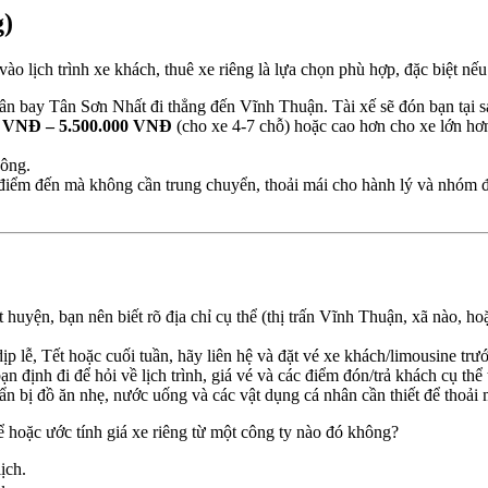
g)
ào lịch trình xe khách, thuê xe riêng là lựa chọn phù hợp, đặc biệt nế
 sân bay Tân Sơn Nhất đi thẳng đến Vĩnh Thuận. Tài xế sẽ đón bạn tại s
0 VNĐ – 5.500.000 VNĐ
(cho xe 4-7 chỗ) hoặc cao hơn cho xe lớn hơn
hông.
ến điểm đến mà không cần trung chuyển, thoải mái cho hành lý và nhóm 
huyện, bạn nên biết rõ địa chỉ cụ thể (thị trấn Vĩnh Thuận, xã nào, ho
ịp lễ, Tết hoặc cuối tuần, hãy liên hệ và đặt vé xe khách/limousine t
ạn định đi để hỏi về lịch trình, giá vé và các điểm đón/trả khách cụ thể
 bị đồ ăn nhẹ, nước uống và các vật dụng cá nhân cần thiết để thoải m
ể hoặc ước tính giá xe riêng từ một công ty nào đó không?
ịch.