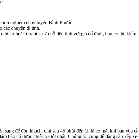
ụ.
có kinh nghiệm chạy tuyến Bình Phước.
o các chuyến đi tỉnh.
bCar hoặc GrabCar 7 chỗ liên tỉnh với giá cố định, bạn có thể kiểm tr
ẵn sàng để đón khách. Chỉ sau 45 phút đến 1h là có mặt khi bạn yêu cầ
ể đảm bảo có được chiếc xe tốt nhất. Chúng tôi cũng dễ dàng sắp xếp xe