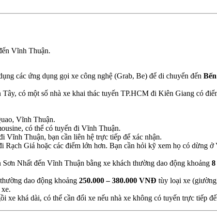
 đến Vĩnh Thuận.
dụng các ứng dụng gọi xe công nghệ (Grab, Be) để di chuyển đến
Bến
Tây, có một số nhà xe khai thác tuyến TP.HCM đi Kiên Giang có điể
uao, Vĩnh Thuận.
usine, có thể có tuyến đi Vĩnh Thuận.
i Vĩnh Thuận, bạn cần liên hệ trực tiếp để xác nhận.
i Rạch Giá hoặc các điểm lớn hơn. Bạn cần hỏi kỹ xem họ có dừng ở
ân Sơn Nhất đến Vĩnh Thuận bằng xe khách thường dao động khoảng
8
 thường dao động khoảng
250.000 – 380.000 VNĐ
tùy loại xe (giường
 xe.
gồi xe khá dài, có thể cần đổi xe nếu nhà xe không có tuyến trực tiếp