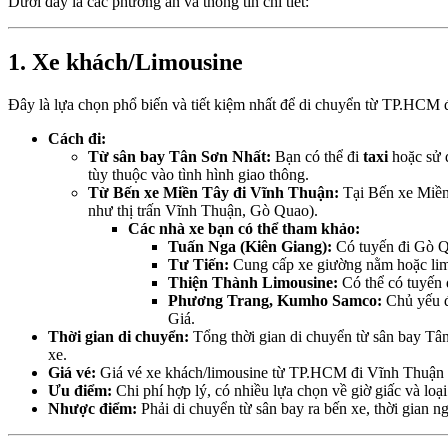
Dưới đây là các phương án và thông tin chi tiết:
1. Xe khách/Limousine
Đây là lựa chọn phổ biến và tiết kiệm nhất để di chuyển từ TP.HCM
Cách đi:
Từ sân bay Tân Sơn Nhất:
Bạn có thể đi
taxi
hoặc sử 
tùy thuộc vào tình hình giao thông.
Từ Bến xe Miền Tây đi Vĩnh Thuận:
Tại Bến xe Miền 
như thị trấn Vĩnh Thuận, Gò Quao).
Các nhà xe bạn có thể tham khảo:
Tuấn Nga (Kiên Giang):
Có tuyến đi Gò Q
Tư Tiến:
Cung cấp xe giường nằm hoặc limo
Thiện Thành Limousine:
Có thể có tuyến đ
Phương Trang, Kumho Samco:
Chủ yếu đ
Giá.
Thời gian di chuyển:
Tổng thời gian di chuyển từ sân bay T
xe.
Giá vé:
Giá vé xe khách/limousine từ TP.HCM đi Vĩnh Thuận
Ưu điểm:
Chi phí hợp lý, có nhiều lựa chọn về giờ giấc và loại
Nhược điểm:
Phải di chuyển từ sân bay ra bến xe, thời gian n