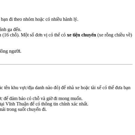
u bạn đi theo nhóm hoặc có nhiều hành lý.
ảnh ga đến.
 (16 chỗ). Một số đơn vị có thể có
xe tiện chuyến
(xe rỗng chiều về)
đông người.
ặc tên khu vực/địa danh nào đó) để nhà xe hoặc tài xế có thể đưa bạn
rước để đảm bảo có chỗ và giờ đi mong muốn.
 tại Vĩnh Thuận để có thông tin chính xác nhất.
ái trong suốt chuyến đi.