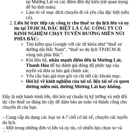
tại Mường Lát và các điểm đến dự kiến (rất quan trọng
để họ tính toán).
Làm rõ về mục đích chuyến đi và yêu cầu đặc biệt (nếu
có).
Liên hệ trực tiếp các công ty cho thuê xe du lịch lớn và uy
tín tại TP.HCM, ĐẶC BIỆT LÀ CÁC CÔNG TY CÓ
KINH NGHIỆM CHẠY TUYẾN ĐƯỜNG MIỀN NÚI
PHÍA BẮC:
Tìm kiếm qua Google với các từ khóa như “thuê xe
đường dài Bắc Nam”, “thuê xe du lịch TP.HCM đi
vùng núi phía Bắc”.
Khi liên hệ,
nhấn mạnh điểm đến là Mường Lát,
Thanh Hóa
để họ đánh giá đúng độ phức tạp của
tuyến và đưa ra báo giá chính xác.
Yêu cầu báo giá trọn gói và chi tiết các khoản mục.
Hỏi kỹ về kinh nghiệm của tài xế, liệu tài xế có quen
đường miền núi, đường Mường Lát hay không.
Đây là một hành trình lớn, đòi hỏi sự chuẩn bị kỹ lưỡng và một đối
tác cho thuê xe đáng tin cậy để đảm bảo an toàn và thành công cho
chuyến đi của bạn.
– Cung cấp đa dạng các loại xe 4-7 chỗ có tài xế, chuyên các tuyến
du lịch.
– Một trong những đơn vị lớn và uy tín, có nhiều lựa chọn xe và