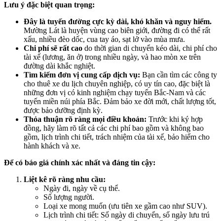
Lưu ý đặc biệt quan trọng:
Đây là tuyến đường cực kỳ dài, khó khăn và nguy hiểm.
Mường Lát là huyện vùng cao biên giới, đường đi có thể rất
xấu, nhiều đèo dốc, cua tay áo, sạt lở vào mùa mưa.
Chi phí sẽ rất cao
do thời gian di chuyển kéo dài, chi phí cho
tài xế (lương, ăn ở) trong nhiều ngày, và hao mòn xe trên
đường dài khắc nghiệt.
Tìm kiếm đơn vị cung cấp dịch vụ:
Bạn cần tìm các công ty
cho thuê xe du lịch chuyên nghiệp, có uy tín cao, đặc biệt là
những đơn vị có kinh nghiệm chạy tuyến Bắc-Nam và các
tuyến miền núi phía Bắc. Đảm bảo xe đời mới, chất lượng tốt,
được bảo dưỡng định kỳ.
Thỏa thuận rõ ràng mọi điều khoản:
Trước khi ký hợp
đồng, hãy làm rõ tất cả các chi phí bao gồm và không bao
gồm, lịch trình chi tiết, trách nhiệm của tài xế, bảo hiểm cho
hành khách và xe.
Để có báo giá chính xác nhất và đáng tin cậy:
Liệt kê rõ ràng nhu cầu:
Ngày đi, ngày về cụ thể.
Số lượng người.
Loại xe mong muốn (ưu tiên xe gầm cao như SUV).
Lịch trình chi tiết: Số ngày di chuyển, số ngày lưu trú