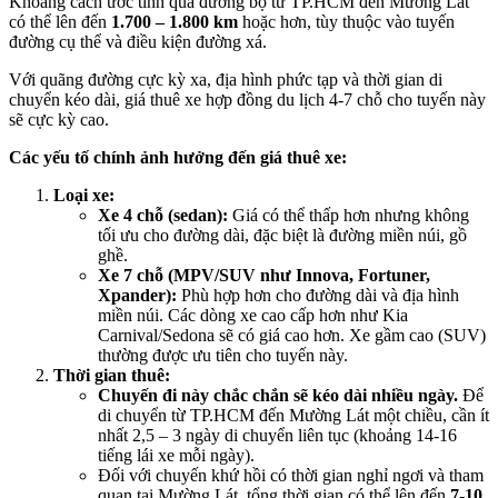
Khoảng cách ước tính qua đường bộ từ TP.HCM đến Mường Lát
có thể lên đến
1.700 – 1.800 km
hoặc hơn, tùy thuộc vào tuyến
đường cụ thể và điều kiện đường xá.
Với quãng đường cực kỳ xa, địa hình phức tạp và thời gian di
chuyển kéo dài, giá thuê xe hợp đồng du lịch 4-7 chỗ cho tuyến này
sẽ cực kỳ cao.
Các yếu tố chính ảnh hưởng đến giá thuê xe:
Loại xe:
Xe 4 chỗ (sedan):
Giá có thể thấp hơn nhưng không
tối ưu cho đường dài, đặc biệt là đường miền núi, gồ
ghề.
Xe 7 chỗ (MPV/SUV như Innova, Fortuner,
Xpander):
Phù hợp hơn cho đường dài và địa hình
miền núi. Các dòng xe cao cấp hơn như Kia
Carnival/Sedona sẽ có giá cao hơn. Xe gầm cao (SUV)
thường được ưu tiên cho tuyến này.
Thời gian thuê:
Chuyến đi này chắc chắn sẽ kéo dài nhiều ngày.
Để
di chuyển từ TP.HCM đến Mường Lát một chiều, cần ít
nhất 2,5 – 3 ngày di chuyển liên tục (khoảng 14-16
tiếng lái xe mỗi ngày).
Đối với chuyến khứ hồi có thời gian nghỉ ngơi và tham
quan tại Mường Lát, tổng thời gian có thể lên đến
7-10