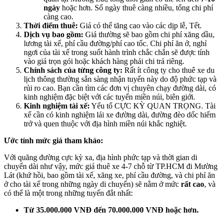
ngày
hoặc hơn. Số ngày thuê càng nhiều, tổng chi phí
càng cao.
Thời điểm thuê:
Giá có thể tăng cao vào các dịp lễ, Tết.
Dịch vụ bao gồm:
Giá thường sẽ bao gồm chi phí xăng dầu,
lương tài xế, phí cầu đường/phí cao tốc. Chi phí ăn ở, nghỉ
ngơi của tài xế trong suốt hành trình chắc chắn sẽ được tính
vào giá trọn gói hoặc khách hàng phải chi trả riêng.
Chính sách của từng công ty:
Rất ít công ty cho thuê xe du
lịch thông thường sẵn sàng nhận tuyến này do độ phức tạp và
rủi ro cao. Bạn cần tìm các đơn vị chuyên chạy đường dài, có
kinh nghiệm đặc biệt với các tuyến miền núi, biên giới.
Kinh nghiệm tài xế:
Yếu tố CỰC KỲ QUAN TRỌNG. Tài
xế cần có kinh nghiệm lái xe đường dài, đường đèo dốc hiểm
trở và quen thuộc với địa hình miền núi khắc nghiệt.
Ước tính mức giá tham khảo:
Với quãng đường cực kỳ xa, địa hình phức tạp và thời gian di
chuyển dài như vậy, mức giá thuê xe 4-7 chỗ từ TP.HCM đi Mường
Lát (khứ hồi, bao gồm tài xế, xăng xe, phí cầu đường, và chi phí ăn
ở cho tài xế trong những ngày di chuyển) sẽ nằm ở mức
rất cao
, và
có thể là một trong những tuyến đắt nhất:
Từ 35.000.000 VNĐ đến 70.000.000 VNĐ hoặc hơn.