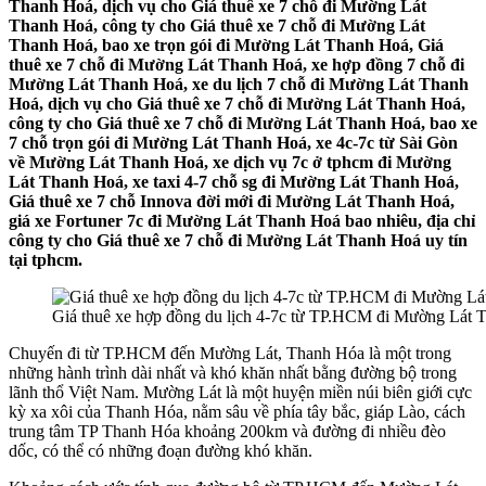
Thanh Hoá, dịch vụ cho Giá thuê xe 7 chỗ đi Mường Lát
Thanh Hoá, công ty cho Giá thuê xe 7 chỗ đi Mường Lát
Thanh Hoá, bao xe trọn gói đi Mường Lát Thanh Hoá, Giá
thuê xe 7 chỗ đi Mường Lát Thanh Hoá, xe hợp đồng 7 chỗ đi
Mường Lát Thanh Hoá, xe du lịch 7 chỗ đi Mường Lát Thanh
Hoá, dịch vụ cho Giá thuê xe 7 chỗ đi Mường Lát Thanh Hoá,
công ty cho Giá thuê xe 7 chỗ đi Mường Lát Thanh Hoá, bao xe
7 chỗ trọn gói đi Mường Lát Thanh Hoá, xe 4c-7c từ Sài Gòn
về Mường Lát Thanh Hoá, xe dịch vụ 7c ở tphcm đi Mường
Lát Thanh Hoá, xe taxi 4-7 chỗ sg đi Mường Lát Thanh Hoá,
Giá thuê xe 7 chỗ Innova đời mới đi Mường Lát Thanh Hoá,
giá xe Fortuner 7c đi Mường Lát Thanh Hoá bao nhiêu, địa chỉ
công ty cho Giá thuê xe 7 chỗ đi Mường Lát Thanh Hoá uy tín
tại tphcm.
Giá thuê xe hợp đồng du lịch 4-7c từ TP.HCM đi Mường Lát 
Chuyến đi từ TP.HCM đến Mường Lát, Thanh Hóa là một trong
những hành trình dài nhất và khó khăn nhất bằng đường bộ trong
lãnh thổ Việt Nam. Mường Lát là một huyện miền núi biên giới cực
kỳ xa xôi của Thanh Hóa, nằm sâu về phía tây bắc, giáp Lào, cách
trung tâm TP Thanh Hóa khoảng 200km và đường đi nhiều đèo
dốc, có thể có những đoạn đường khó khăn.