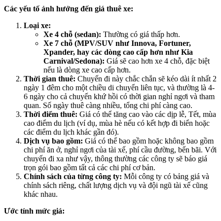
Các yếu tố ảnh hưởng đến giá thuê xe:
Loại xe:
Xe 4 chỗ (sedan):
Thường có giá thấp hơn.
Xe 7 chỗ (MPV/SUV như Innova, Fortuner,
Xpander, hay các dòng cao cấp hơn như Kia
Carnival/Sedona):
Giá sẽ cao hơn xe 4 chỗ, đặc biệt
nếu là dòng xe cao cấp hơn.
Thời gian thuê:
Chuyến đi này chắc chắn sẽ kéo dài ít nhất 2
ngày 1 đêm cho một chiều di chuyển liên tục, và thường là 4-
6 ngày cho cả chuyến khứ hồi có thời gian nghỉ ngơi và tham
quan. Số ngày thuê càng nhiều, tổng chi phí càng cao.
Thời điểm thuê:
Giá có thể tăng cao vào các dịp lễ, Tết, mùa
cao điểm du lịch (ví dụ, mùa hè nếu có kết hợp đi biển hoặc
các điểm du lịch khác gần đó).
Dịch vụ bao gồm:
Giá có thể bao gồm hoặc không bao gồm
chi phí ăn ở, nghỉ ngơi của tài xế, phí cầu đường, bến bãi. Với
chuyến đi xa như vậy, thông thường các công ty sẽ báo giá
trọn gói bao gồm tất cả các chi phí cơ bản.
Chính sách của từng công ty:
Mỗi công ty có bảng giá và
chính sách riêng, chất lượng dịch vụ và đội ngũ tài xế cũng
khác nhau.
Ước tính mức giá: