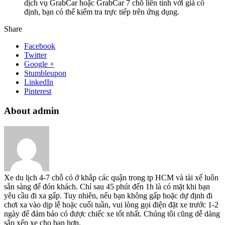
dịch vụ GrabCar hoặc GrabCar 7 chỗ liên tỉnh với giá cố
định, bạn có thể kiểm tra trực tiếp trên ứng dụng.
Share
Facebook
Twitter
Google +
Stumbleupon
LinkedIn
Pinterest
About admin
Xe du lịch 4-7 chỗ có ở khắp các quận trong tp HCM và tài xế luôn
sẵn sàng để đón khách. Chỉ sau 45 phút đến 1h là có mặt khi bạn
yêu cầu đi xa gấp. Tuy nhiên, nếu bạn không gấp hoặc dự định đi
chơi xa vào dịp lễ hoặc cuối tuần, vui lòng gọi điện đặt xe trước 1-2
ngày để đảm bảo có được chiếc xe tốt nhất. Chúng tôi cũng dễ dàng
sắp xếp xe cho bạn hơn.