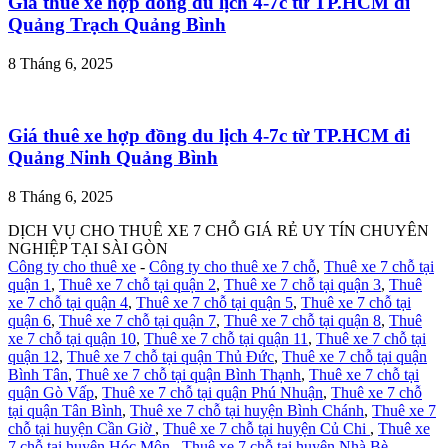
Giá thuê xe hợp đồng du lịch 4-7c từ TP.HCM đi
Quảng Trạch Quảng Bình
8 Tháng 6, 2025
Giá thuê xe hợp đồng du lịch 4-7c từ TP.HCM đi
Quảng Ninh Quảng Bình
8 Tháng 6, 2025
DỊCH VỤ CHO THUÊ XE 7 CHỖ GIÁ RẺ UY TÍN CHUYÊN
NGHIỆP TẠI SÀI GÒN
Công ty cho thuê xe
-
Công ty cho thuê xe 7 chỗ
,
Thuê xe 7 chỗ tại
quận 1
,
Thuê xe 7 chỗ tại quận 2
,
Thuê xe 7 chỗ tại quận 3
,
Thuê
xe 7 chỗ tại quận 4
,
Thuê xe 7 chỗ tại quận 5
,
Thuê xe 7 chỗ tại
quận 6
,
Thuê xe 7 chỗ tại quận 7
,
Thuê xe 7 chỗ tại quận 8
,
Thuê
xe 7 chỗ tại quận 10
,
Thuê xe 7 chỗ tại quận 11
,
Thuê xe 7 chỗ tại
quận 12
,
Thuê xe 7 chỗ tại quận Thủ Đức
,
Thuê xe 7 chỗ tại quận
Bình Tân
,
Thuê xe 7 chỗ tại quận Bình Thạnh
,
Thuê xe 7 chỗ tại
quận Gò Vấp
,
Thuê xe 7 chỗ tại quận Phú Nhuận
,
Thuê xe 7 chỗ
tại quận Tân Bình
,
Thuê xe 7 chỗ tại huyện Bình Chánh
,
Thuê xe 7
chỗ tại huyện Cần Giờ
,
Thuê xe 7 chỗ tại huyện Củ Chi
,
Thuê xe
7 chỗ tại huyện Hóc Môn
,
Thuê xe 7 chỗ tại huyện Nhà Bè
,