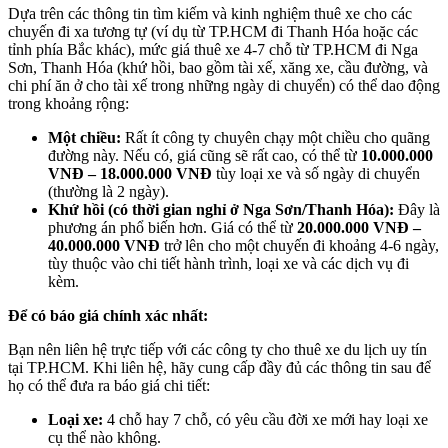
Dựa trên các thông tin tìm kiếm và kinh nghiệm thuê xe cho các
chuyến đi xa tương tự (ví dụ từ TP.HCM đi Thanh Hóa hoặc các
tỉnh phía Bắc khác), mức giá thuê xe 4-7 chỗ từ TP.HCM đi Nga
Sơn, Thanh Hóa (khứ hồi, bao gồm tài xế, xăng xe, cầu đường, và
chi phí ăn ở cho tài xế trong những ngày di chuyển) có thể dao động
trong khoảng rộng:
Một chiều:
Rất ít công ty chuyên chạy một chiều cho quãng
đường này. Nếu có, giá cũng sẽ rất cao, có thể từ
10.000.000
VNĐ – 18.000.000 VNĐ
tùy loại xe và số ngày di chuyển
(thường là 2 ngày).
Khứ hồi (có thời gian nghỉ ở Nga Sơn/Thanh Hóa):
Đây là
phương án phổ biến hơn. Giá có thể từ
20.000.000 VNĐ –
40.000.000 VNĐ
trở lên cho một chuyến đi khoảng 4-6 ngày,
tùy thuộc vào chi tiết hành trình, loại xe và các dịch vụ đi
kèm.
Để có báo giá chính xác nhất:
Bạn nên liên hệ trực tiếp với các công ty cho thuê xe du lịch uy tín
tại TP.HCM. Khi liên hệ, hãy cung cấp đầy đủ các thông tin sau để
họ có thể đưa ra báo giá chi tiết:
Loại xe:
4 chỗ hay 7 chỗ, có yêu cầu đời xe mới hay loại xe
cụ thể nào không.