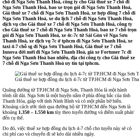
chỗ đi Nga Sơn Thanh Hoá, công ty cho Giá thuê xe 7 chỗ đi
Nga Sơn Thanh Hoá, bao xe trọn gói đi Nga Sơn Thanh Hoá,
Giá thuê xe 7 chỗ đi Nga Sơn Thanh Hoá, xe hợp đồng 7 chỗ đi
Nga Sơn Thanh Hoá, xe du lịch 7 chỗ đi Nga Sơn Thanh Hoá,
dịch vụ cho Giá thuê xe 7 chỗ đi Nga Sơn Thanh Hoá, công ty
cho Giá thuê xe 7 chỗ đi Nga Sơn Thanh Hoá, bao xe 7 chỗ trọn
gói đi Nga Sơn Thanh Hoá, xe 4c-7c từ Sài Gòn về Nga Sơn
Thanh Hoá, xe dịch vụ 7c ở tphcm đi Nga Sơn Thanh Hoá, xe
taxi 4-7 chỗ sg đi Nga Sơn Thanh Hoá, Giá thuê xe 7 chỗ
Innova đời mới đi Nga Sơn Thanh Hoá, giá xe Fortuner 7c đi
Nga Sơn Thanh Hoá bao nhiêu, địa chỉ công ty cho Giá thuê xe
7 chỗ đi Nga Sơn Thanh Hoá uy tín tại tphcm.
Giá thuê xe hợp đồng du lịch 4-7c từ TP.HCM đi Nga Sơn Th
Quãng đường từ TP.HCM đi Nga Sơn, Thanh Hóa là một hành
trình rất dài. Nga Sơn là một huyện nằm ở phía đông bắc của tỉnh
Thanh Hóa, giáp với tỉnh Ninh Bình và có một phần bờ biển.
Khoảng cách ước tính qua đường bộ từ TP.HCM đến Nga Sơn là
khoảng
1.350 – 1.550 km
tùy theo tuyến đường và điểm xuất phát/
đến cụ thể.
Do đó, việc thuê xe hợp đồng du lịch 4-7 chỗ cho tuyến này sẽ có
chi phí cao và chuyến đi sẽ kéo dài nhiều ngày.