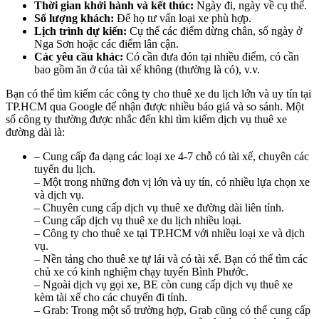
Thời gian khởi hành và kết thúc:
Ngày đi, ngày về cụ thể.
Số lượng khách:
Để họ tư vấn loại xe phù hợp.
Lịch trình dự kiến:
Cụ thể các điểm dừng chân, số ngày ở
Nga Sơn hoặc các điểm lân cận.
Các yêu cầu khác:
Có cần đưa đón tại nhiều điểm, có cần
bao gồm ăn ở của tài xế không (thường là có), v.v.
Bạn có thể tìm kiếm các công ty cho thuê xe du lịch lớn và uy tín tại
TP.HCM qua Google để nhận được nhiều báo giá và so sánh. Một
số công ty thường được nhắc đến khi tìm kiếm dịch vụ thuê xe
đường dài là:
– Cung cấp đa dạng các loại xe 4-7 chỗ có tài xế, chuyên các
tuyến du lịch.
– Một trong những đơn vị lớn và uy tín, có nhiều lựa chọn xe
và dịch vụ.
– Chuyên cung cấp dịch vụ thuê xe đường dài liên tỉnh.
– Cung cấp dịch vụ thuê xe du lịch nhiều loại.
– Công ty cho thuê xe tại TP.HCM với nhiều loại xe và dịch
vụ.
– Nền tảng cho thuê xe tự lái và có tài xế. Bạn có thể tìm các
chủ xe có kinh nghiệm chạy tuyến Bình Phước.
– Ngoài dịch vụ gọi xe, BE còn cung cấp dịch vụ thuê xe
kèm tài xế cho các chuyến đi tỉnh.
– Grab: Trong một số trường hợp, Grab cũng có thể cung cấp