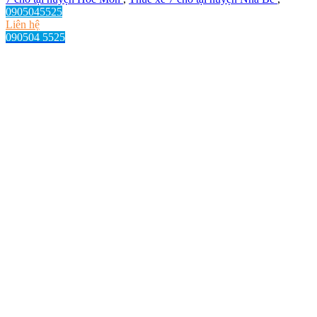
0905045525
Liên hệ
090504 5525