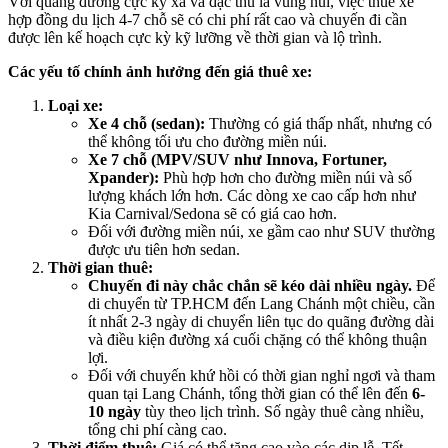
Với quãng đường cực kỳ xa và đặc thù là vùng núi, việc thuê xe
hợp đồng du lịch 4-7 chỗ sẽ có chi phí rất cao và chuyến đi cần
được lên kế hoạch cực kỳ kỹ lưỡng về thời gian và lộ trình.
Các yếu tố chính ảnh hưởng đến giá thuê xe:
Loại xe:
Xe 4 chỗ (sedan):
Thường có giá thấp nhất, nhưng có
thể không tối ưu cho đường miền núi.
Xe 7 chỗ (MPV/SUV như Innova, Fortuner,
Xpander):
Phù hợp hơn cho đường miền núi và số
lượng khách lớn hơn. Các dòng xe cao cấp hơn như
Kia Carnival/Sedona sẽ có giá cao hơn.
Đối với đường miền núi, xe gầm cao như SUV thường
được ưu tiên hơn sedan.
Thời gian thuê:
Chuyến đi này chắc chắn sẽ kéo dài nhiều ngày.
Để
di chuyển từ TP.HCM đến Lang Chánh một chiều, cần
ít nhất 2-3 ngày di chuyển liên tục do quãng đường dài
và điều kiện đường xá cuối chặng có thể không thuận
lợi.
Đối với chuyến khứ hồi có thời gian nghỉ ngơi và tham
quan tại Lang Chánh, tổng thời gian có thể lên đến
6-
10 ngày
tùy theo lịch trình. Số ngày thuê càng nhiều,
tổng chi phí càng cao.
Thời điểm thuê:
Giá có thể tăng cao vào các dịp lễ, Tết.