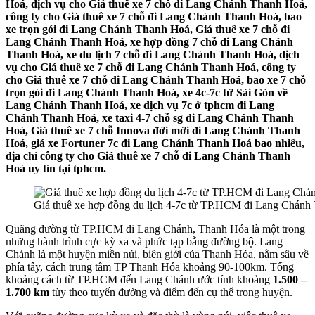
Hoá, dịch vụ cho Giá thuê xe 7 chỗ đi Lang Chánh Thanh Hoá,
công ty cho Giá thuê xe 7 chỗ đi Lang Chánh Thanh Hoá, bao
xe trọn gói đi Lang Chánh Thanh Hoá, Giá thuê xe 7 chỗ đi
Lang Chánh Thanh Hoá, xe hợp đồng 7 chỗ đi Lang Chánh
Thanh Hoá, xe du lịch 7 chỗ đi Lang Chánh Thanh Hoá, dịch
vụ cho Giá thuê xe 7 chỗ đi Lang Chánh Thanh Hoá, công ty
cho Giá thuê xe 7 chỗ đi Lang Chánh Thanh Hoá, bao xe 7 chỗ
trọn gói đi Lang Chánh Thanh Hoá, xe 4c-7c từ Sài Gòn về
Lang Chánh Thanh Hoá, xe dịch vụ 7c ở tphcm đi Lang
Chánh Thanh Hoá, xe taxi 4-7 chỗ sg đi Lang Chánh Thanh
Hoá, Giá thuê xe 7 chỗ Innova đời mới đi Lang Chánh Thanh
Hoá, giá xe Fortuner 7c đi Lang Chánh Thanh Hoá bao nhiêu,
địa chỉ công ty cho Giá thuê xe 7 chỗ đi Lang Chánh Thanh
Hoá uy tín tại tphcm.
Giá thuê xe hợp đồng du lịch 4-7c từ TP.HCM đi Lang Chánh
Quãng đường từ TP.HCM đi Lang Chánh, Thanh Hóa là một trong
những hành trình cực kỳ xa và phức tạp bằng đường bộ. Lang
Chánh là một huyện miền núi, biên giới của Thanh Hóa, nằm sâu về
phía tây, cách trung tâm TP Thanh Hóa khoảng 90-100km. Tổng
khoảng cách từ TP.HCM đến Lang Chánh ước tính khoảng
1.500 –
1.700 km
tùy theo tuyến đường và điểm đến cụ thể trong huyện.