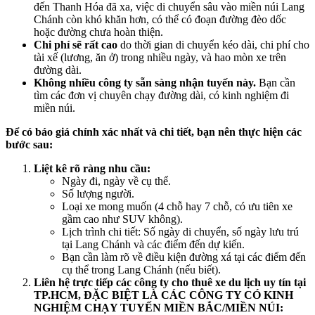
đến Thanh Hóa đã xa, việc di chuyển sâu vào miền núi Lang
Chánh còn khó khăn hơn, có thể có đoạn đường đèo dốc
hoặc đường chưa hoàn thiện.
Chi phí sẽ rất cao
do thời gian di chuyển kéo dài, chi phí cho
tài xế (lương, ăn ở) trong nhiều ngày, và hao mòn xe trên
đường dài.
Không nhiều công ty sẵn sàng nhận tuyến này.
Bạn cần
tìm các đơn vị chuyên chạy đường dài, có kinh nghiệm đi
miền núi.
Để có báo giá chính xác nhất và chi tiết, bạn nên thực hiện các
bước sau:
Liệt kê rõ ràng nhu cầu:
Ngày đi, ngày về cụ thể.
Số lượng người.
Loại xe mong muốn (4 chỗ hay 7 chỗ, có ưu tiên xe
gầm cao như SUV không).
Lịch trình chi tiết: Số ngày di chuyển, số ngày lưu trú
tại Lang Chánh và các điểm đến dự kiến.
Bạn cần làm rõ về điều kiện đường xá tại các điểm đến
cụ thể trong Lang Chánh (nếu biết).
Liên hệ trực tiếp các công ty cho thuê xe du lịch uy tín tại
TP.HCM, ĐẶC BIỆT LÀ CÁC CÔNG TY CÓ KINH
NGHIỆM CHẠY TUYẾN MIỀN BẮC/MIỀN NÚI: