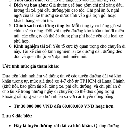
Dịch vụ bao gồm:
Giá thường sẽ bao gồm chi phí xăng dầu,
lương tài xế, phí cầu đường/phí cao tốc. Chi phí ăn ở, nghỉ
ngơi của tài xế thường sẽ được tính vào giá trọn gói hoặc
khách hàng sẽ chi trả.
Chính sách của từng công ty:
Mỗi công ty có bảng giá và
chính sách riêng. Đối với tuyến đường khó khăn như đi miền
núi, các công ty có thể áp dụng phụ phí hoặc yêu cầu loại xe
phù hợp.
Kinh nghiệm tài xế:
Yếu tố cực kỳ quan trọng cho chuyến đi
này. Tài xế cần có kinh nghiệm lái xe đường dài, đường đèo
dốc và quen thuộc với địa hình miền núi.
Ước tính mức giá tham khảo:
Dựa trên kinh nghiệm và thông tin về các tuyến đường dài và khó
khăn tương tự, mức giá thuê xe 4-7 chỗ từ TP.HCM đi Lang Chánh
(khứ hồi, bao gồm tài xế, xăng xe, phí cầu đường, và chi phí ăn ở
cho tài xế trong những ngày di chuyển) có thể dao động trong
khoảng rất rộng và cao hơn nhiều so với các tuyến đồng bằng:
Từ 30.000.000 VNĐ đến 60.000.000 VNĐ hoặc hơn.
Lưu ý đặc biệt:
Đây là tuyến đường rất dài và khó khăn.
Quãng đường