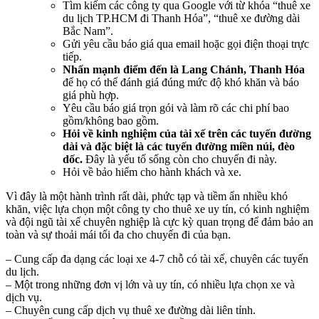
Tìm kiếm các công ty qua Google với từ khóa “thuê xe
du lịch TP.HCM đi Thanh Hóa”, “thuê xe đường dài
Bắc Nam”.
Gửi yêu cầu báo giá qua email hoặc gọi điện thoại trực
tiếp.
Nhấn mạnh điểm đến là Lang Chánh, Thanh Hóa
để họ có thể đánh giá đúng mức độ khó khăn và báo
giá phù hợp.
Yêu cầu báo giá trọn gói và làm rõ các chi phí bao
gồm/không bao gồm.
Hỏi về kinh nghiệm của tài xế trên các tuyến đường
dài và đặc biệt là các tuyến đường miền núi, đèo
dốc.
Đây là yếu tố sống còn cho chuyến đi này.
Hỏi về bảo hiểm cho hành khách và xe.
Vì đây là một hành trình rất dài, phức tạp và tiềm ẩn nhiều khó
khăn, việc lựa chọn một công ty cho thuê xe uy tín, có kinh nghiệm
và đội ngũ tài xế chuyên nghiệp là cực kỳ quan trọng để đảm bảo an
toàn và sự thoải mái tối đa cho chuyến đi của bạn.
– Cung cấp đa dạng các loại xe 4-7 chỗ có tài xế, chuyên các tuyến
du lịch.
– Một trong những đơn vị lớn và uy tín, có nhiều lựa chọn xe và
dịch vụ.
– Chuyên cung cấp dịch vụ thuê xe đường dài liên tỉnh.