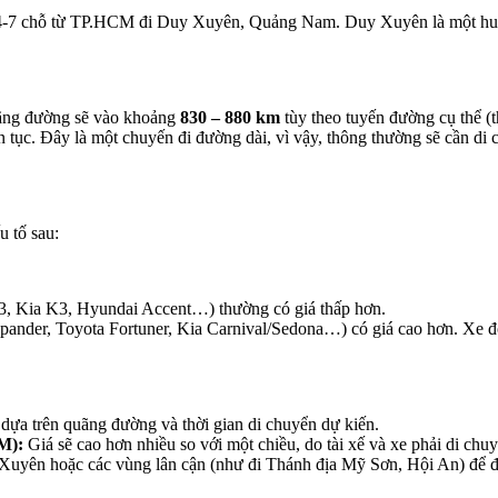
lịch 4-7 chỗ từ TP.HCM đi Duy Xuyên, Quảng Nam. Duy Xuyên là một h
ng đường sẽ vào khoảng
830 – 880 km
tùy theo tuyến đường cụ thể 
ên tục. Đây là một chuyến đi đường dài, vì vậy, thông thường sẽ cần d
 tố sau:
3, Kia K3, Hyundai Accent…) thường có giá thấp hơn.
er, Toyota Fortuner, Kia Carnival/Sedona…) có giá cao hơn. Xe đời m
 dựa trên quãng đường và thời gian di chuyển dự kiến.
M):
Giá sẽ cao hơn nhiều so với một chiều, do tài xế và xe phải di chuy
uyên hoặc các vùng lân cận (như đi Thánh địa Mỹ Sơn, Hội An) để đi l