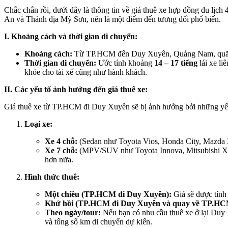
Chắc chắn rồi, dưới đây là thông tin về giá thuê xe hợp đồng du 
An và Thánh địa Mỹ Sơn, nên là một điểm đến tương đối phổ biến.
I. Khoảng cách và thời gian di chuyển:
Khoảng cách:
Từ TP.HCM đến Duy Xuyên, Quảng Nam, quã
Thời gian di chuyển:
Ước tính khoảng
14 – 17 tiếng
lái xe li
khỏe cho tài xế cũng như hành khách.
II. Các yếu tố ảnh hưởng đến giá thuê xe:
Giá thuê xe từ TP.HCM đi Duy Xuyên sẽ bị ảnh hưởng bởi những yếu
Loại xe:
Xe 4 chỗ:
(Sedan như Toyota Vios, Honda City, Mazda 
Xe 7 chỗ:
(MPV/SUV như Toyota Innova, Mitsubishi Xpand
hơn nữa.
Hình thức thuê:
Một chiều (TP.HCM đi Duy Xuyên):
Giá sẽ được tính
Khứ hồi (TP.HCM đi Duy Xuyên và quay về TP.HC
Theo ngày/tour:
Nếu bạn có nhu cầu thuê xe ở lại Duy X
và tổng số km di chuyển dự kiến.