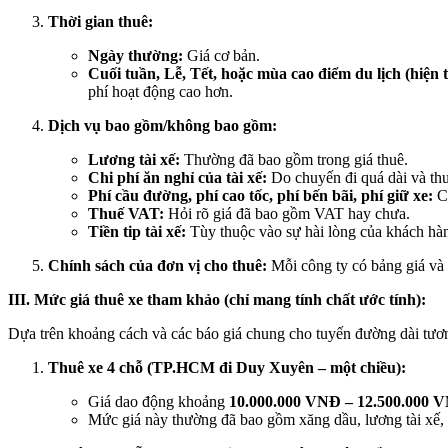
Thời gian thuê:
Ngày thường:
Giá cơ bản.
Cuối tuần, Lễ, Tết, hoặc mùa cao điểm du lịch (hiện 
phí hoạt động cao hơn.
Dịch vụ bao gồm/không bao gồm:
Lương tài xế:
Thường đã bao gồm trong giá thuê.
Chi phí ăn nghỉ của tài xế:
Do chuyến đi quá dài và thư
Phí cầu đường, phí cao tốc, phí bến bãi, phí giữ xe:
Cầ
Thuế VAT:
Hỏi rõ giá đã bao gồm VAT hay chưa.
Tiền tip tài xế:
Tùy thuộc vào sự hài lòng của khách hà
Chính sách của đơn vị cho thuê:
Mỗi công ty có bảng giá và c
III. Mức giá thuê xe tham khảo (chỉ mang tính chất ước tính):
Dựa trên khoảng cách và các báo giá chung cho tuyến đường dài tư
Thuê xe 4 chỗ (TP.HCM đi Duy Xuyên – một chiều):
Giá dao động khoảng
10.000.000 VNĐ – 12.500.000 
Mức giá này thường đã bao gồm xăng dầu, lương tài xế,