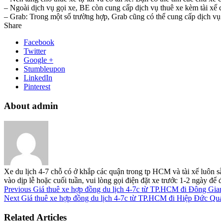
– Ngoài dịch vụ gọi xe, BE còn cung cấp dịch vụ thuê xe kèm tài xế c
– Grab: Trong một số trường hợp, Grab cũng có thể cung cấp dịch vụ G
Share
Facebook
Twitter
Google +
Stumbleupon
LinkedIn
Pinterest
About admin
Xe du lịch 4-7 chỗ có ở khắp các quận trong tp HCM và tài xế luôn s
vào dịp lễ hoặc cuối tuần, vui lòng gọi điện đặt xe trước 1-2 ngày đ
Previous
Giá thuê xe hợp đồng du lịch 4-7c từ TP.HCM đi Đông G
Next
Giá thuê xe hợp đồng du lịch 4-7c từ TP.HCM đi Hiệp Đức Q
Related Articles