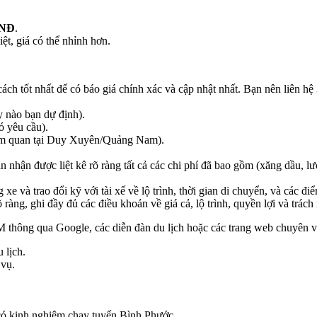
VNĐ
.
ệt, giá có thể nhỉnh hơn.
ách tốt nhất để có báo giá chính xác và cập nhật nhất. Bạn nên liên h
y nào bạn dự định).
ó yêu cầu).
tham quan tại Duy Xuyên/Quảng Nam).
 nhận được liệt kê rõ ràng tất cả các chi phí đã bao gồm (xăng dầu, l
 xe và trao đổi kỹ với tài xế về lộ trình, thời gian di chuyển, và các đ
ng, ghi đầy đủ các điều khoản về giá cả, lộ trình, quyền lợi và trách 
CM thông qua Google, các diễn đàn du lịch hoặc các trang web chuyên v
 lịch.
 vụ.
e có kinh nghiệm chạy tuyến Bình Phước.