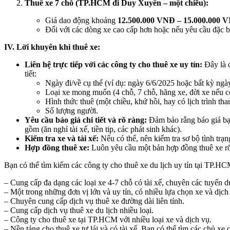
Thuê xe 7 chỗ (TP.HCM đi Duy Xuyên – một chiều):
Giá dao động khoảng
12.500.000 VNĐ – 15.000.000 
Đối với các dòng xe cao cấp hơn hoặc nếu yêu cầu đặc bi
IV. Lời khuyên khi thuê xe:
Liên hệ trực tiếp với các công ty cho thuê xe uy tín:
Đây là c
tiết:
Ngày đi/về cụ thể (ví dụ: ngày 6/6/2025 hoặc bất kỳ ngà
Loại xe mong muốn (4 chỗ, 7 chỗ, hãng xe, đời xe nếu c
Hình thức thuê (một chiều, khứ hồi, hay có lịch trình 
Số lượng người.
Yêu cầu báo giá chi tiết và rõ ràng:
Đảm bảo rằng báo giá bạn
gồm (ăn nghỉ tài xế, tiền tip, các phát sinh khác).
Kiểm tra xe và tài xế:
Nếu có thể, nên kiểm tra sơ bộ tình trạng
Hợp đồng thuê xe:
Luôn yêu cầu một bản hợp đồng thuê xe rõ rà
Bạn có thể tìm kiếm các công ty cho thuê xe du lịch uy tín tại TP.H
– Cung cấp đa dạng các loại xe 4-7 chỗ có tài xế, chuyên các tuyến du
– Một trong những đơn vị lớn và uy tín, có nhiều lựa chọn xe và dịch
– Chuyên cung cấp dịch vụ thuê xe đường dài liên tỉnh.
– Cung cấp dịch vụ thuê xe du lịch nhiều loại.
– Công ty cho thuê xe tại TP.HCM với nhiều loại xe và dịch vụ.
– Nền tảng cho thuê xe tự lái và có tài xế. Bạn có thể tìm các chủ x