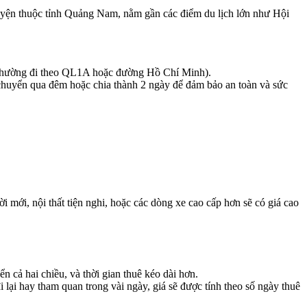
uyện thuộc tỉnh Quảng Nam, nằm gần các điểm du lịch lớn như Hội
(thường đi theo QL1A hoặc đường Hồ Chí Minh).
i chuyển qua đêm hoặc chia thành 2 ngày để đảm bảo an toàn và sức
ới, nội thất tiện nghi, hoặc các dòng xe cao cấp hơn sẽ có giá cao
ển cả hai chiều, và thời gian thuê kéo dài hơn.
ại hay tham quan trong vài ngày, giá sẽ được tính theo số ngày thuê