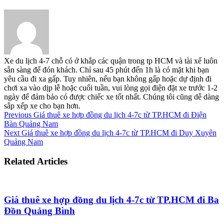
Xe du lịch 4-7 chỗ có ở khắp các quận trong tp HCM và tài xế luôn
sẵn sàng để đón khách. Chỉ sau 45 phút đến 1h là có mặt khi bạn
yêu cầu đi xa gấp. Tuy nhiên, nếu bạn không gấp hoặc dự định đi
chơi xa vào dịp lễ hoặc cuối tuần, vui lòng gọi điện đặt xe trước 1-2
ngày để đảm bảo có được chiếc xe tốt nhất. Chúng tôi cũng dễ dàng
sắp xếp xe cho bạn hơn.
Previous
Giá thuê xe hợp đồng du lịch 4-7c từ TP.HCM đi Điện
Bàn Quảng Nam
Next
Giá thuê xe hợp đồng du lịch 4-7c từ TP.HCM đi Duy Xuyên
Quảng Nam
Related Articles
Giá thuê xe hợp đồng du lịch 4-7c từ TP.HCM đi Ba
Đồn Quảng Bình