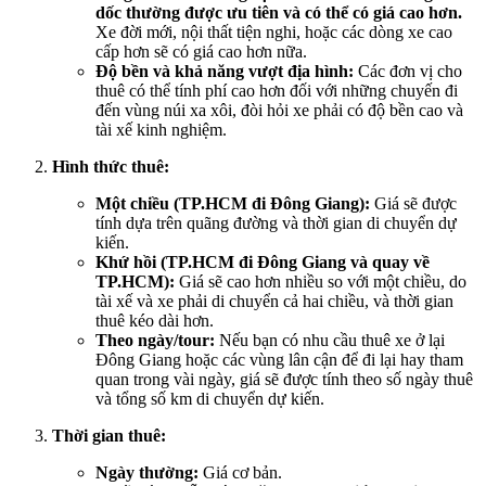
dốc thường được ưu tiên và có thể có giá cao hơn.
Xe đời mới, nội thất tiện nghi, hoặc các dòng xe cao
cấp hơn sẽ có giá cao hơn nữa.
Độ bền và khả năng vượt địa hình:
Các đơn vị cho
thuê có thể tính phí cao hơn đối với những chuyến đi
đến vùng núi xa xôi, đòi hỏi xe phải có độ bền cao và
tài xế kinh nghiệm.
Hình thức thuê:
Một chiều (TP.HCM đi Đông Giang):
Giá sẽ được
tính dựa trên quãng đường và thời gian di chuyển dự
kiến.
Khứ hồi (TP.HCM đi Đông Giang và quay về
TP.HCM):
Giá sẽ cao hơn nhiều so với một chiều, do
tài xế và xe phải di chuyển cả hai chiều, và thời gian
thuê kéo dài hơn.
Theo ngày/tour:
Nếu bạn có nhu cầu thuê xe ở lại
Đông Giang hoặc các vùng lân cận để đi lại hay tham
quan trong vài ngày, giá sẽ được tính theo số ngày thuê
và tổng số km di chuyển dự kiến.
Thời gian thuê:
Ngày thường:
Giá cơ bản.