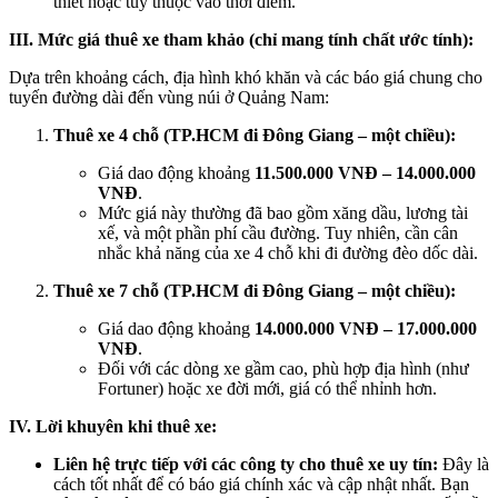
thiết hoặc tùy thuộc vào thời điểm.
III. Mức giá thuê xe tham khảo (chỉ mang tính chất ước tính):
Dựa trên khoảng cách, địa hình khó khăn và các báo giá chung cho
tuyến đường dài đến vùng núi ở Quảng Nam:
Thuê xe 4 chỗ (TP.HCM đi Đông Giang – một chiều):
Giá dao động khoảng
11.500.000 VNĐ – 14.000.000
VNĐ
.
Mức giá này thường đã bao gồm xăng dầu, lương tài
xế, và một phần phí cầu đường. Tuy nhiên, cần cân
nhắc khả năng của xe 4 chỗ khi đi đường đèo dốc dài.
Thuê xe 7 chỗ (TP.HCM đi Đông Giang – một chiều):
Giá dao động khoảng
14.000.000 VNĐ – 17.000.000
VNĐ
.
Đối với các dòng xe gầm cao, phù hợp địa hình (như
Fortuner) hoặc xe đời mới, giá có thể nhỉnh hơn.
IV. Lời khuyên khi thuê xe:
Liên hệ trực tiếp với các công ty cho thuê xe uy tín:
Đây là
cách tốt nhất để có báo giá chính xác và cập nhật nhất. Bạn