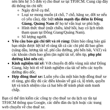
nên liên hệ 3-5 đơn vị cho thuê xe tại TP.HCM. Cung cấp đầy
đủ thông tin chi tiết:
Ngày đi/về cụ thể.
Loại xe mong muốn (4 chỗ, 7 chỗ, hãng xe, đời xe nếu
có yêu cầu), đặc biệt
nhấn mạnh địa điểm là Đông
Giang, Quảng Nam
để họ tư vấn loại xe phù hợp.
Hình thức thuê (một chiều, khứ hồi, hay có lịch trình
tham quan tại Đông Giang/Quảng Nam).
Số lượng người.
Yêu cầu báo giá chi tiết và rõ ràng:
Đảm bảo rằng báo giá
bạn nhận được liệt kê rõ ràng tất cả các chi phí đã bao gồm
(xăng dầu, lương tài xế, phí cầu đường, phí bến bãi, VAT) và
các khoản chưa bao gồm (ăn nghỉ tài xế, tiền tip,
phụ phí
đường khó nếu có
).
Kinh nghiệm tài xế:
Với chuyến đi đến vùng núi như Đông
Giang, hãy hỏi rõ về kinh nghiệm của tài xế trên các tuyến
đường đèo dốc.
Hợp đồng thuê xe:
Luôn yêu cầu một bản hợp đồng thuê xe
rõ ràng, ghi đầy đủ các điều khoản về giá cả, lộ trình, quyền
lợi và trách nhiệm của cả hai bên để tránh phát sinh tranh
chấp.
Bạn có thể tìm kiếm các công ty cho thuê xe du lịch uy tín tại
TP.HCM thông qua Google, các diễn đàn du lịch hoặc các trang
web chuyên về cho thuê xe.