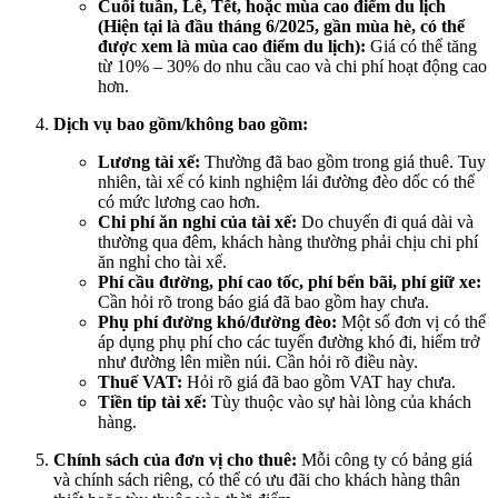
Cuối tuần, Lễ, Tết, hoặc mùa cao điểm du lịch
(Hiện tại là đầu tháng 6/2025, gần mùa hè, có thể
được xem là mùa cao điểm du lịch):
Giá có thể tăng
từ 10% – 30% do nhu cầu cao và chi phí hoạt động cao
hơn.
Dịch vụ bao gồm/không bao gồm:
Lương tài xế:
Thường đã bao gồm trong giá thuê. Tuy
nhiên, tài xế có kinh nghiệm lái đường đèo dốc có thể
có mức lương cao hơn.
Chi phí ăn nghỉ của tài xế:
Do chuyến đi quá dài và
thường qua đêm, khách hàng thường phải chịu chi phí
ăn nghỉ cho tài xế.
Phí cầu đường, phí cao tốc, phí bến bãi, phí giữ xe:
Cần hỏi rõ trong báo giá đã bao gồm hay chưa.
Phụ phí đường khó/đường đèo:
Một số đơn vị có thể
áp dụng phụ phí cho các tuyến đường khó đi, hiểm trở
như đường lên miền núi. Cần hỏi rõ điều này.
Thuế VAT:
Hỏi rõ giá đã bao gồm VAT hay chưa.
Tiền tip tài xế:
Tùy thuộc vào sự hài lòng của khách
hàng.
Chính sách của đơn vị cho thuê:
Mỗi công ty có bảng giá
và chính sách riêng, có thể có ưu đãi cho khách hàng thân