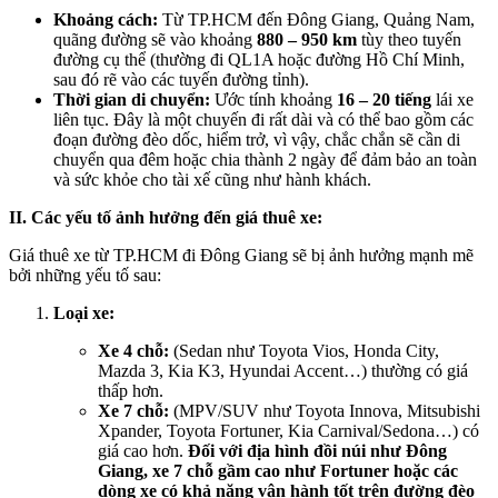
Khoảng cách:
Từ TP.HCM đến Đông Giang, Quảng Nam,
quãng đường sẽ vào khoảng
880 – 950 km
tùy theo tuyến
đường cụ thể (thường đi QL1A hoặc đường Hồ Chí Minh,
sau đó rẽ vào các tuyến đường tỉnh).
Thời gian di chuyển:
Ước tính khoảng
16 – 20 tiếng
lái xe
liên tục. Đây là một chuyến đi rất dài và có thể bao gồm các
đoạn đường đèo dốc, hiểm trở, vì vậy, chắc chắn sẽ cần di
chuyển qua đêm hoặc chia thành 2 ngày để đảm bảo an toàn
và sức khỏe cho tài xế cũng như hành khách.
II. Các yếu tố ảnh hưởng đến giá thuê xe:
Giá thuê xe từ TP.HCM đi Đông Giang sẽ bị ảnh hưởng mạnh mẽ
bởi những yếu tố sau:
Loại xe:
Xe 4 chỗ:
(Sedan như Toyota Vios, Honda City,
Mazda 3, Kia K3, Hyundai Accent…) thường có giá
thấp hơn.
Xe 7 chỗ:
(MPV/SUV như Toyota Innova, Mitsubishi
Xpander, Toyota Fortuner, Kia Carnival/Sedona…) có
giá cao hơn.
Đối với địa hình đồi núi như Đông
Giang, xe 7 chỗ gầm cao như Fortuner hoặc các
dòng xe có khả năng vận hành tốt trên đường đèo