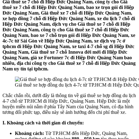
Giá thuê xe 7 chỗ đi Hiệp Đức Quảng Nam, công ty cho Giá
thuê xe 7 chỗ đi Hiệp Đức Quảng Nam, bao xe trọn gói đi Hiệp
Đức Quảng Nam, Giá thuê xe 7 chỗ đi Hiệp Đức Quảng Nam,
xe hợp đồng 7 chỗ đi Hiệp Đức Quảng Nam, xe du lịch 7 chỗ đi
Hiệp Đức Quảng Nam, dịch vụ cho Giá thuê xe 7 chỗ đi Hiệp
Đức Quảng Nam, công ty cho Giá thuê xe 7 chỗ đi Hiệp Đức
Quảng Nam, bao xe 7 chỗ trọn gói đi Hiệp Đức Quảng Nam, xe
4c-7c từ Sài Gòn về Hiệp Đức Quảng Nam, xe dịch vụ 7c ở
tphcm đi Hiệp Đức Quảng Nam, xe taxi 4-7 chỗ sg đi Hiệp Đức
Quảng Nam, Giá thuê xe 7 chỗ Innova đời mới đi Hiệp Đức
Quảng Nam, giá xe Fortuner 7c đi Hiệp Đức Quảng Nam bao
nhiêu, địa chỉ công ty cho Giá thuê xe 7 chỗ đi Hiệp Đức Quảng
Nam uy tín tại tphcm.
Giá thuê xe hợp đồng du lịch 4-7c từ TP.HCM đi Hiệp Đức 
Chắc chắn rồi, dưới đây là thông tin về giá thuê xe hợp đồng du lịch
4-7 chỗ từ TP.HCM đi Hiệp Đức, Quảng Nam. Hiệp Đức là một
huyện miền núi nằm ở phía Tây Nam của Quảng Nam, có địa hình
tương đối phức tạp, điều này sẽ ảnh hưởng đến chi phí thuê xe.
I. Khoảng cách và thời gian di chuyển:
Khoảng cách:
Từ TP.HCM đến Hiệp Đức, Quảng Nam,
quãng đường sẽ vào khoảng
880 – 950 km
tùy theo tuyến