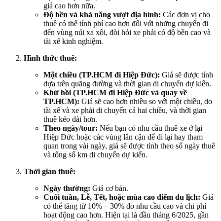
giá cao hơn nữa.
Độ bền và khả năng vượt địa hình:
Các đơn vị cho
thuê có thể tính phí cao hơn đối với những chuyến đi
đến vùng núi xa xôi, đòi hỏi xe phải có độ bền cao và
tài xế kinh nghiệm.
Hình thức thuê:
Một chiều (TP.HCM đi Hiệp Đức):
Giá sẽ được tính
dựa trên quãng đường và thời gian di chuyển dự kiến.
Khứ hồi (TP.HCM đi Hiệp Đức và quay về
TP.HCM):
Giá sẽ cao hơn nhiều so với một chiều, do
tài xế và xe phải di chuyển cả hai chiều, và thời gian
thuê kéo dài hơn.
Theo ngày/tour:
Nếu bạn có nhu cầu thuê xe ở lại
Hiệp Đức hoặc các vùng lân cận để đi lại hay tham
quan trong vài ngày, giá sẽ được tính theo số ngày thuê
và tổng số km di chuyển dự kiến.
Thời gian thuê:
Ngày thường:
Giá cơ bản.
Cuối tuần, Lễ, Tết, hoặc mùa cao điểm du lịch:
Giá
có thể tăng từ 10% – 30% do nhu cầu cao và chi phí
hoạt động cao hơn. Hiện tại là đầu tháng 6/2025, gần