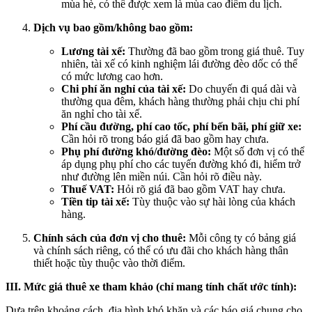
mùa hè, có thể được xem là mùa cao điểm du lịch.
Dịch vụ bao gồm/không bao gồm:
Lương tài xế:
Thường đã bao gồm trong giá thuê. Tuy
nhiên, tài xế có kinh nghiệm lái đường đèo dốc có thể
có mức lương cao hơn.
Chi phí ăn nghỉ của tài xế:
Do chuyến đi quá dài và
thường qua đêm, khách hàng thường phải chịu chi phí
ăn nghỉ cho tài xế.
Phí cầu đường, phí cao tốc, phí bến bãi, phí giữ xe:
Cần hỏi rõ trong báo giá đã bao gồm hay chưa.
Phụ phí đường khó/đường đèo:
Một số đơn vị có thể
áp dụng phụ phí cho các tuyến đường khó đi, hiểm trở
như đường lên miền núi. Cần hỏi rõ điều này.
Thuế VAT:
Hỏi rõ giá đã bao gồm VAT hay chưa.
Tiền tip tài xế:
Tùy thuộc vào sự hài lòng của khách
hàng.
Chính sách của đơn vị cho thuê:
Mỗi công ty có bảng giá
và chính sách riêng, có thể có ưu đãi cho khách hàng thân
thiết hoặc tùy thuộc vào thời điểm.
III. Mức giá thuê xe tham khảo (chỉ mang tính chất ước tính):
Dựa trên khoảng cách, địa hình khó khăn và các báo giá chung cho