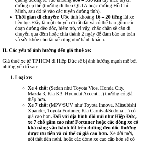
đường cụ thể (thường đi theo QL1A hoặc đường Hồ Chí
Minh, sau đó rẽ vào các tuyến đường tỉnh).
Thời gian di chuyển:
Ước tính khoảng
16 – 20 tiếng
lái xe
liên tục. Đây là một chuyến đi rất dài và có thể bao gồm các
đoạn đường đèo dốc, hiểm trở, vì vậy, chắc chắn sẽ cần di
chuyển qua đêm hoặc chia thành 2 ngày để đảm bảo an toàn
và sức khỏe cho tài xế cũng như hành khách.
II. Các yếu tố ảnh hưởng đến giá thuê xe:
Giá thuê xe từ TP.HCM đi Hiệp Đức sẽ bị ảnh hưởng mạnh mẽ bởi
những yếu tố sau:
Loại xe:
Xe 4 chỗ:
(Sedan như Toyota Vios, Honda City,
Mazda 3, Kia K3, Hyundai Accent…) thường có giá
thấp hơn.
Xe 7 chỗ:
(MPV/SUV như Toyota Innova, Mitsubishi
Xpander, Toyota Fortuner, Kia Carnival/Sedona…) có
giá cao hơn.
Đối với địa hình đồi núi như Hiệp Đức,
xe 7 chỗ gầm cao như Fortuner hoặc các dòng xe có
khả năng vận hành tốt trên đường đèo dốc thường
được ưu tiên và có thể có giá cao hơn.
Xe đời mới,
nội thất tiện nghi, hoặc các dòng xe cao cấp hơn sẽ có