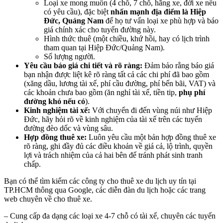
Loại xe mong muốn (4 chỗ, 7 chỗ, hãng xe, đời xe nếu
có yêu cầu), đặc biệt
nhấn mạnh địa điểm là Hiệp
Đức, Quảng Nam
để họ tư vấn loại xe phù hợp và báo
giá chính xác cho tuyến đường này.
Hình thức thuê (một chiều, khứ hồi, hay có lịch trình
tham quan tại Hiệp Đức/Quảng Nam).
Số lượng người.
Yêu cầu báo giá chi tiết và rõ ràng:
Đảm bảo rằng báo giá
bạn nhận được liệt kê rõ ràng tất cả các chi phí đã bao gồm
(xăng dầu, lương tài xế, phí cầu đường, phí bến bãi, VAT) và
các khoản chưa bao gồm (ăn nghỉ tài xế, tiền tip,
phụ phí
đường khó nếu có
).
Kinh nghiệm tài xế:
Với chuyến đi đến vùng núi như Hiệp
Đức, hãy hỏi rõ về kinh nghiệm của tài xế trên các tuyến
đường đèo dốc và vùng sâu.
Hợp đồng thuê xe:
Luôn yêu cầu một bản hợp đồng thuê xe
rõ ràng, ghi đầy đủ các điều khoản về giá cả, lộ trình, quyền
lợi và trách nhiệm của cả hai bên để tránh phát sinh tranh
chấp.
Bạn có thể tìm kiếm các công ty cho thuê xe du lịch uy tín tại
TP.HCM thông qua Google, các diễn đàn du lịch hoặc các trang
web chuyên về cho thuê xe.
– Cung cấp đa dạng các loại xe 4-7 chỗ có tài xế, chuyên các tuyến