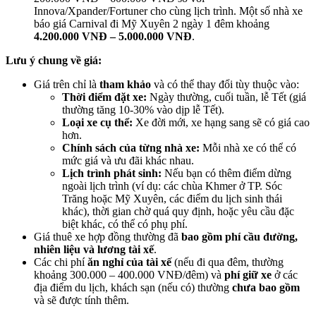
Innova/Xpander/Fortuner cho cùng lịch trình. Một số nhà xe
báo giá Carnival đi Mỹ Xuyên 2 ngày 1 đêm khoảng
4.200.000 VNĐ – 5.000.000 VNĐ
.
Lưu ý chung về giá:
Giá trên chỉ là
tham khảo
và có thể thay đổi tùy thuộc vào:
Thời điểm đặt xe:
Ngày thường, cuối tuần, lễ Tết (giá
thường tăng 10-30% vào dịp lễ Tết).
Loại xe cụ thể:
Xe đời mới, xe hạng sang sẽ có giá cao
hơn.
Chính sách của từng nhà xe:
Mỗi nhà xe có thể có
mức giá và ưu đãi khác nhau.
Lịch trình phát sinh:
Nếu bạn có thêm điểm dừng
ngoài lịch trình (ví dụ: các chùa Khmer ở TP. Sóc
Trăng hoặc Mỹ Xuyên, các điểm du lịch sinh thái
khác), thời gian chờ quá quy định, hoặc yêu cầu đặc
biệt khác, có thể có phụ phí.
Giá thuê xe hợp đồng thường đã
bao gồm phí cầu đường,
nhiên liệu và lương tài xế
.
Các chi phí
ăn nghỉ của tài xế
(nếu đi qua đêm, thường
khoảng 300.000 – 400.000 VNĐ/đêm) và
phí giữ xe
ở các
địa điểm du lịch, khách sạn (nếu có) thường
chưa bao gồm
và sẽ được tính thêm.