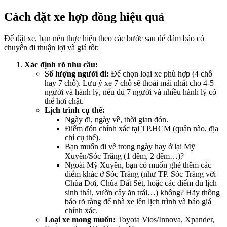
Cách đặt xe hợp đồng hiệu quả
Để đặt xe, bạn nên thực hiện theo các bước sau để đảm bảo có
chuyến đi thuận lợi và giá tốt:
Xác định rõ nhu cầu:
Số lượng người đi:
Để chọn loại xe phù hợp (4 chỗ
hay 7 chỗ). Lưu ý xe 7 chỗ sẽ thoải mái nhất cho 4-5
người và hành lý, nếu đủ 7 người và nhiều hành lý có
thể hơi chật.
Lịch trình cụ thể:
Ngày đi, ngày về, thời gian đón.
Điểm đón chính xác tại TP.HCM (quận nào, địa
chỉ cụ thể).
Bạn muốn đi về trong ngày hay ở lại Mỹ
Xuyên/Sóc Trăng (1 đêm, 2 đêm…)?
Ngoài Mỹ Xuyên, bạn có muốn ghé thêm các
điểm khác ở Sóc Trăng (như TP. Sóc Trăng với
Chùa Dơi, Chùa Đất Sét, hoặc các điểm du lịch
sinh thái, vườn cây ăn trái…) không? Hãy thông
báo rõ ràng để nhà xe lên lịch trình và báo giá
chính xác.
Loại xe mong muốn:
Toyota Vios/Innova, Xpander,