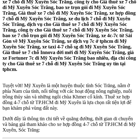
xe 7 chỗ đi Mỹ Xuyên Sóc Trăng, công ty cho Giá thuê xe 7 chỗ
đi Mỹ Xuyên Sóc Trăng, bao xe trọn gói đi Mỹ Xuyên Sóc
Trăng, Giá thuê xe 7 chỗ đi Mỹ Xuyên Sóc Trăng, xe hợp đồng
7 chỗ đi Mỹ Xuyên Sóc Trăng, xe du lịch 7 chỗ đi Mỹ Xuyên
Sóc Trăng, dịch vụ cho Giá thuê xe 7 chỗ đi Mỹ Xuyên Sóc
Trăng, công ty cho Giá thuê xe 7 chỗ đi Mỹ Xuyên Sóc Trăng,
bao xe 7 chỗ trọn gói đi Mỹ Xuyên Sóc Trăng, xe 4c-7c từ Sài
Gòn về Mỹ Xuyên Sóc Trăng, xe dịch vụ 7c ở tphcm đi Mỹ
Xuyên Sóc Trăng, xe taxi 4-7 chỗ sg đi Mỹ Xuyên Sóc Trăng,
Giá thuê xe 7 chỗ Innova đời mới đi Mỹ Xuyên Sóc Trăng, giá
xe Fortuner 7c đi Mỹ Xuyên Sóc Trăng bao nhiêu, địa chỉ công
ty cho Giá thuê xe 7 chỗ đi Mỹ Xuyên Sóc Trăng uy tín tại
tphcm.
Tuyệt vời! Mỹ Xuyên là một huyện thuộc tỉnh Sóc Trăng, nằm ở
phía Nam của tỉnh, nổi tiếng với các hoạt động nông nghiệp, nuôi
trồng thủy sản và những ngôi chùa Khmer cổ kính. Thuê xe hợp
đồng 4-7 chỗ từ TP.HCM đi Mỹ Xuyên là lựa chọn rất tiện lợi để
bạn khám phá vùng đất này.
Dưới đây là thông tin chi tiết về quãng đường, thời gian di chuyển
và bảng giá tham khảo cho xe hợp đồng 4-7 chỗ từ TP.HCM đi Mỹ
Xuyên, Sóc Trăng: