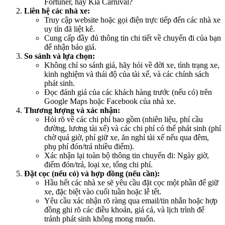
Fortuner, hay Kia Carnival?
Liên hệ các nhà xe:
Truy cập website hoặc gọi điện trực tiếp đến các nhà xe
uy tín đã liệt kê.
Cung cấp đầy đủ thông tin chi tiết về chuyến đi của bạn
để nhận báo giá.
So sánh và lựa chọn:
Không chỉ so sánh giá, hãy hỏi về đời xe, tình trạng xe,
kinh nghiệm và thái độ của tài xế, và các chính sách
phát sinh.
Đọc đánh giá của các khách hàng trước (nếu có) trên
Google Maps hoặc Facebook của nhà xe.
Thương lượng và xác nhận:
Hỏi rõ về các chi phí bao gồm (nhiên liệu, phí cầu
đường, lương tài xế) và các chi phí có thể phát sinh (phí
chờ quá giờ, phí giữ xe, ăn nghỉ tài xế nếu qua đêm,
phụ phí đón/trả nhiều điểm).
Xác nhận lại toàn bộ thông tin chuyến đi: Ngày giờ,
điểm đón/trả, loại xe, tổng chi phí.
Đặt cọc (nếu có) và hợp đồng (nếu cần):
Hầu hết các nhà xe sẽ yêu cầu đặt cọc một phần để giữ
xe, đặc biệt vào cuối tuần hoặc lễ tết.
Yêu cầu xác nhận rõ ràng qua email/tin nhắn hoặc hợp
đồng ghi rõ các điều khoản, giá cả, và lịch trình để
tránh phát sinh không mong muốn.