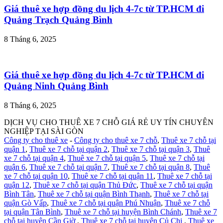
Giá thuê xe hợp đồng du lịch 4-7c từ TP.HCM đi
Quảng Trạch Quảng Bình
8 Tháng 6, 2025
Giá thuê xe hợp đồng du lịch 4-7c từ TP.HCM đi
Quảng Ninh Quảng Bình
8 Tháng 6, 2025
DỊCH VỤ CHO THUÊ XE 7 CHỖ GIÁ RẺ UY TÍN CHUYÊN
NGHIỆP TẠI SÀI GÒN
Công ty cho thuê xe
-
Công ty cho thuê xe 7 chỗ
,
Thuê xe 7 chỗ tại
quận 1
,
Thuê xe 7 chỗ tại quận 2
,
Thuê xe 7 chỗ tại quận 3
,
Thuê
xe 7 chỗ tại quận 4
,
Thuê xe 7 chỗ tại quận 5
,
Thuê xe 7 chỗ tại
quận 6
,
Thuê xe 7 chỗ tại quận 7
,
Thuê xe 7 chỗ tại quận 8
,
Thuê
xe 7 chỗ tại quận 10
,
Thuê xe 7 chỗ tại quận 11
,
Thuê xe 7 chỗ tại
quận 12
,
Thuê xe 7 chỗ tại quận Thủ Đức
,
Thuê xe 7 chỗ tại quận
Bình Tân
,
Thuê xe 7 chỗ tại quận Bình Thạnh
,
Thuê xe 7 chỗ tại
quận Gò Vấp
,
Thuê xe 7 chỗ tại quận Phú Nhuận
,
Thuê xe 7 chỗ
tại quận Tân Bình
,
Thuê xe 7 chỗ tại huyện Bình Chánh
,
Thuê xe 7
chỗ tại huyện Cần Giờ
,
Thuê xe 7 chỗ tại huyện Củ Chi
,
Thuê xe