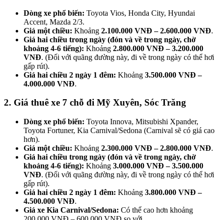
Dòng xe phổ biến:
Toyota Vios, Honda City, Hyundai
Accent, Mazda 2/3.
Giá một chiều:
Khoảng
2.100.000 VNĐ – 2.600.000 VNĐ
.
Giá hai chiều trong ngày (đón và về trong ngày, chờ
khoảng 4-6 tiếng):
Khoảng
2.800.000 VNĐ – 3.200.000
VNĐ
. (Đối với quãng đường này, đi về trong ngày có thể hơi
gấp rút).
Giá hai chiều 2 ngày 1 đêm:
Khoảng
3.500.000 VNĐ –
4.000.000 VNĐ
.
2. Giá thuê xe 7 chỗ đi Mỹ Xuyên, Sóc Trăng
Dòng xe phổ biến:
Toyota Innova, Mitsubishi Xpander,
Toyota Fortuner, Kia Carnival/Sedona (Carnival sẽ có giá cao
hơn).
Giá một chiều:
Khoảng
2.300.000 VNĐ – 2.800.000 VNĐ
.
Giá hai chiều trong ngày (đón và về trong ngày, chờ
khoảng 4-6 tiếng):
Khoảng
3.000.000 VNĐ – 3.500.000
VNĐ
. (Đối với quãng đường này, đi về trong ngày có thể hơi
gấp rút).
Giá hai chiều 2 ngày 1 đêm:
Khoảng
3.800.000 VNĐ –
4.500.000 VNĐ
.
Giá xe Kia Carnival/Sedona:
Có thể cao hơn khoảng
200.000 VNĐ – 600.000 VNĐ so với