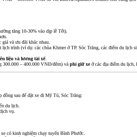
hường tăng 10-30% vào dịp lễ Tết).
hơn.
 giá và ưu đãi khác nhau.
ch trình (ví dụ: các chùa Khmer ở TP. Sóc Trăng, các điểm du lịch sin
n liệu và lương tài xế
.
ng 300.000 – 400.000 VNĐ/đêm) và
phí giữ xe
ở các địa điểm du lịch,
ợp đồng sau để đặt xe đi Mỹ Tú, Sóc Trăng:
ến du lịch.
dịch vụ.
hủ xe có kinh nghiệm chạy tuyến Bình Phước.