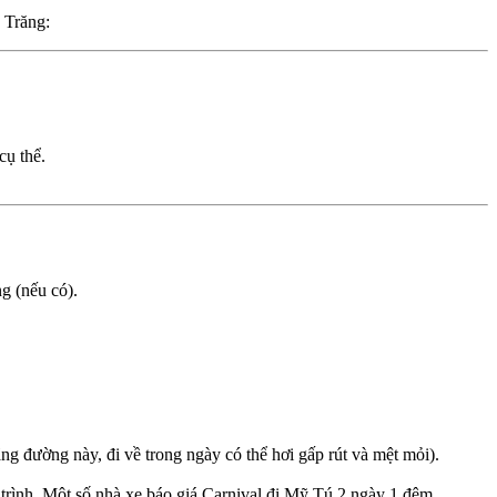
 Trăng:
cụ thể.
ng (nếu có).
ãng đường này, đi về trong ngày có thể hơi gấp rút và mệt mỏi).
ình. Một số nhà xe báo giá Carnival đi Mỹ Tú 2 ngày 1 đêm