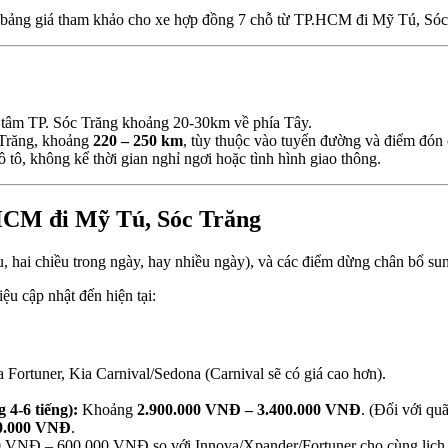
 và bảng giá tham khảo cho xe hợp đồng 7 chỗ từ TP.HCM đi Mỹ Tú, Sóc
 tâm TP. Sóc Trăng khoảng 20-30km về phía Tây.
Trăng, khoảng
220 – 250 km
, tùy thuộc vào tuyến đường và điểm đón 
 tô, không kể thời gian nghỉ ngơi hoặc tình hình giao thông.
.HCM đi Mỹ Tú, Sóc Trăng
ều, hai chiều trong ngày, hay nhiều ngày), và các điểm dừng chân bổ su
ệu cập nhật đến hiện tại:
Fortuner, Kia Carnival/Sedona (Carnival sẽ có giá cao hơn).
 4-6 tiếng):
Khoảng
2.900.000 VNĐ – 3.400.000 VNĐ
. (Đối với qu
00.000 VNĐ
.
 VNĐ – 600.000 VNĐ so với Innova/Xpander/Fortuner cho cùng lịch tr