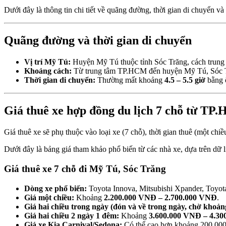
Dưới đây là thông tin chi tiết về quãng đường, thời gian di chuyển
Quãng đường và thời gian di chuyển
Vị trí Mỹ Tú:
Huyện Mỹ Tú thuộc tỉnh Sóc Trăng, cách trung
Khoảng cách:
Từ trung tâm TP.HCM đến huyện Mỹ Tú, Sóc 
Thời gian di chuyển:
Thường mất khoảng
4.5 – 5.5 giờ
bằng ô
Giá thuê xe hợp đồng du lịch 7 chỗ từ TP
Giá thuê xe sẽ phụ thuộc vào loại xe (7 chỗ), thời gian thuê (một chi
Dưới đây là bảng giá tham khảo phổ biến từ các nhà xe, dựa trên dữ li
Giá thuê xe 7 chỗ đi Mỹ Tú, Sóc Trăng
Dòng xe phổ biến:
Toyota Innova, Mitsubishi Xpander, Toyota 
Giá một chiều:
Khoảng
2.200.000 VNĐ – 2.700.000 VNĐ
.
Giá hai chiều trong ngày (đón và về trong ngày, chờ khoảng
Giá hai chiều 2 ngày 1 đêm:
Khoảng
3.600.000 VNĐ – 4.3
Giá xe Kia Carnival/Sedona:
Có thể cao hơn khoảng 200.000