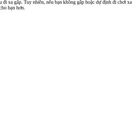
u đi xa gấp. Tuy nhiên, nếu bạn không gấp hoặc dự định đi chơi xa
 cho bạn hơn.