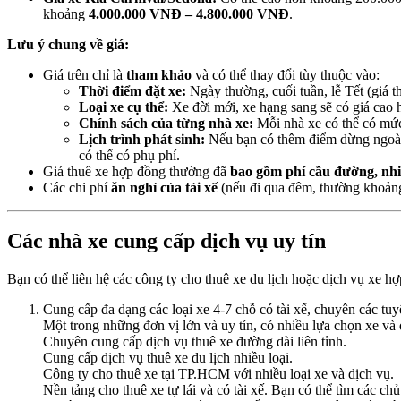
khoảng
4.000.000 VNĐ – 4.800.000 VNĐ
.
Lưu ý chung về giá:
Giá trên chỉ là
tham khảo
và có thể thay đổi tùy thuộc vào:
Thời điểm đặt xe:
Ngày thường, cuối tuần, lễ Tết (giá t
Loại xe cụ thể:
Xe đời mới, xe hạng sang sẽ có giá cao 
Chính sách của từng nhà xe:
Mỗi nhà xe có thể có mức
Lịch trình phát sinh:
Nếu bạn có thêm điểm dừng ngoài lị
có thể có phụ phí.
Giá thuê xe hợp đồng thường đã
bao gồm phí cầu đường, nhiê
Các chi phí
ăn nghỉ của tài xế
(nếu đi qua đêm, thường khoả
Các nhà xe cung cấp dịch vụ uy tín
Bạn có thể liên hệ các công ty cho thuê xe du lịch hoặc dịch vụ xe h
Cung cấp đa dạng các loại xe 4-7 chỗ có tài xế, chuyên các tuy
Một trong những đơn vị lớn và uy tín, có nhiều lựa chọn xe và 
Chuyên cung cấp dịch vụ thuê xe đường dài liên tỉnh.
Cung cấp dịch vụ thuê xe du lịch nhiều loại.
Công ty cho thuê xe tại TP.HCM với nhiều loại xe và dịch vụ.
Nền tảng cho thuê xe tự lái và có tài xế. Bạn có thể tìm các c