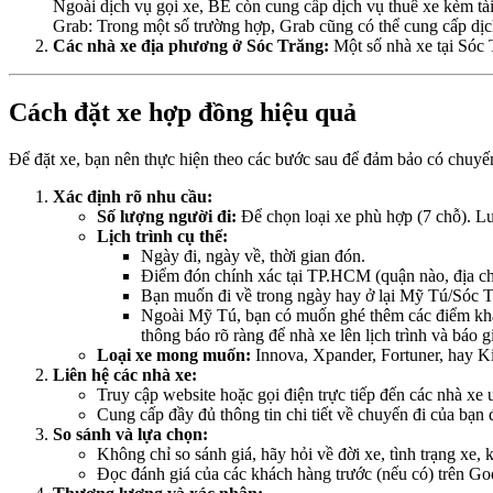
Ngoài dịch vụ gọi xe, BE còn cung cấp dịch vụ thuê xe kèm tài
Grab: Trong một số trường hợp, Grab cũng có thể cung cấp dịch
Các nhà xe địa phương ở Sóc Trăng:
Một số nhà xe tại Sóc 
Cách đặt xe hợp đồng hiệu quả
Để đặt xe, bạn nên thực hiện theo các bước sau để đảm bảo có chuyến đ
Xác định rõ nhu cầu:
Số lượng người đi:
Để chọn loại xe phù hợp (7 chỗ). Lưu
Lịch trình cụ thể:
Ngày đi, ngày về, thời gian đón.
Điểm đón chính xác tại TP.HCM (quận nào, địa chỉ
Bạn muốn đi về trong ngày hay ở lại Mỹ Tú/Sóc 
Ngoài Mỹ Tú, bạn có muốn ghé thêm các điểm khác
thông báo rõ ràng để nhà xe lên lịch trình và báo g
Loại xe mong muốn:
Innova, Xpander, Fortuner, hay K
Liên hệ các nhà xe:
Truy cập website hoặc gọi điện trực tiếp đến các nhà xe uy
Cung cấp đầy đủ thông tin chi tiết về chuyến đi của bạn 
So sánh và lựa chọn:
Không chỉ so sánh giá, hãy hỏi về đời xe, tình trạng xe, 
Đọc đánh giá của các khách hàng trước (nếu có) trên G