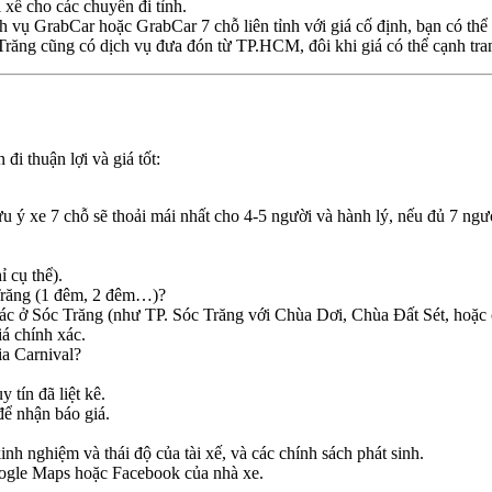
 xế cho các chuyến đi tỉnh.
 vụ GrabCar hoặc GrabCar 7 chỗ liên tỉnh với giá cố định, bạn có thể k
Trăng cũng có dịch vụ đưa đón từ TP.HCM, đôi khi giá có thể cạnh tra
i thuận lợi và giá tốt:
 ý xe 7 chỗ sẽ thoải mái nhất cho 4-5 người và hành lý, nếu đủ 7 ngườ
 cụ thể).
Trăng (1 đêm, 2 đêm…)?
 ở Sóc Trăng (như TP. Sóc Trăng với Chùa Dơi, Chùa Đất Sét, hoặc c
iá chính xác.
ia Carnival?
 tín đã liệt kê.
để nhận báo giá.
kinh nghiệm và thái độ của tài xế, và các chính sách phát sinh.
oogle Maps hoặc Facebook của nhà xe.