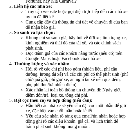
Fortuner, hay Kia Carnival?
Liên hệ các nhà xe:
Truy cập website hoặc gọi điện trực tiếp đến các nhà xe
uy tín đã liệt kê.
Cung cấp đầy đủ thông tin chi tiết về chuyến đi của bạn
để nhận báo giá.
So sánh và lựa chọn:
Không chỉ so sánh giá, hãy hỏi về đời xe, tình trạng xe,
kinh nghiệm và thái độ của tài xế, và các chính sách
phát sinh.
Đọc đánh giá của các khách hàng trước (nếu có) trên
Google Maps hoặc Facebook của nhà xe.
Thương lượng và xác nhận:
Hỏi rõ về các chi phí bao gồm (nhiên liệu, phí cầu
đường, lương tài xế) và các chi phí có thể phát sinh (phí
chờ quá giờ, phí giữ xe, ăn nghỉ tài xế nếu qua đêm,
phụ phí đón/trả nhiều điểm).
Xác nhận lại toàn bộ thông tin chuyến đi: Ngày giờ,
điểm đón/trả, loại xe, tổng chi phí.
Đặt cọc (nếu có) và hợp đồng (nếu cần):
Hầu hết các nhà xe sẽ yêu cầu đặt cọc một phần để giữ
xe, đặc biệt vào cuối tuần hoặc lễ tết.
Yêu cầu xác nhận rõ ràng qua email/tin nhắn hoặc hợp
đồng ghi rõ các điều khoản, giá cả, và lịch trình để
tránh phát sinh không mong muốn.