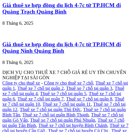
Giá thuê xe hợp đồng du lịch 4-7c từ TP.HCM đi
Quảng Trạch Quảng Bình
8 Tháng 6, 2025
Giá thuê xe hợp đồng du lịch 4-7c từ TP.HCM đi
Quảng Ninh Quảng Bình
8 Tháng 6, 2025
DỊCH VỤ CHO THUÊ XE 7 CHỖ GIÁ RẺ UY TÍN CHUYÊN
NGHIỆP TẠI SÀI GÒN
Công ty cho thuê xe
-
Công ty cho thuê xe 7 chỗ
,
Thuê xe 7 chỗ tại
quận 1
,
Thuê xe 7 chỗ tại quận 2
,
Thuê xe 7 chỗ tại quận 3
,
Thuê
xe 7 chỗ tại quận 4
,
Thuê xe 7 chỗ tại quận 5
,
Thuê xe 7 chỗ tại
quận 6
,
Thuê xe 7 chỗ tại quận 7
,
Thuê xe 7 chỗ tại quận 8
,
Thuê
xe 7 chỗ tại quận 10
,
Thuê xe 7 chỗ tại quận 11
,
Thuê xe 7 chỗ tại
quận 12
,
Thuê xe 7 chỗ tại quận Thủ Đức
,
Thuê xe 7 chỗ tại quận
Bình Tân
,
Thuê xe 7 chỗ tại quận Bình Thạnh
,
Thuê xe 7 chỗ tại
quận Gò Vấp
,
Thuê xe 7 chỗ tại quận Phú Nhuận
,
Thuê xe 7 chỗ
tại quận Tân Bình
,
Thuê xe 7 chỗ tại huyện Bình Chánh
,
Thuê xe 7
chỗ tại huyện Cần Giờ
,
Thuê xe 7 chỗ tại huyện Củ Chi
,
Thuê xe