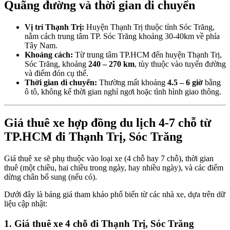
Quãng đường và thời gian di chuyển
Vị trí Thạnh Trị:
Huyện Thạnh Trị thuộc tỉnh Sóc Trăng,
nằm cách trung tâm TP. Sóc Trăng khoảng 30-40km về phía
Tây Nam.
Khoảng cách:
Từ trung tâm TP.HCM đến huyện Thạnh Trị,
Sóc Trăng, khoảng
240 – 270 km
, tùy thuộc vào tuyến đường
và điểm đón cụ thể.
Thời gian di chuyển:
Thường mất khoảng
4.5 – 6 giờ
bằng
ô tô, không kể thời gian nghỉ ngơi hoặc tình hình giao thông.
Giá thuê xe hợp đồng du lịch 4-7 chỗ từ
TP.HCM đi Thạnh Trị, Sóc Trăng
Giá thuê xe sẽ phụ thuộc vào loại xe (4 chỗ hay 7 chỗ), thời gian
thuê (một chiều, hai chiều trong ngày, hay nhiều ngày), và các điểm
dừng chân bổ sung (nếu có).
Dưới đây là bảng giá tham khảo phổ biến từ các nhà xe, dựa trên dữ
liệu cập nhật:
1. Giá thuê xe 4 chỗ đi Thạnh Trị, Sóc Trăng