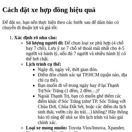
Cách đặt xe hợp đồng hiệu quả
Để đặt xe, bạn nên thực hiện theo các bước sau để đảm bảo có
chuyến đi thuận lợi và giá tốt:
Xác định rõ nhu cầu:
Số lượng người đi:
Để chọn loại xe phù hợp (4 chỗ
hay 7 chỗ). Lưu ý xe 7 chỗ sẽ thoải mái nhất cho 4-5
người và hành lý, nếu đủ 7 người và nhiều hành lý có
thể hơi chật.
Lịch trình cụ thể:
Ngày đi, ngày về, thời gian đón.
Điểm đón chính xác tại TP.HCM (quận nào, địa
chỉ cụ thể).
Bạn muốn đi về trong ngày hay ở lại Thạnh
Trị/Sóc Trăng (1 đêm, 2 đêm…)?
Ngoài Thạnh Trị, bạn có muốn ghé thêm các
điểm khác ở Sóc Trăng (như TP. Sóc Trăng với
Chùa Dơi, Chùa Đất Sét, hoặc các điểm du lịch
sinh thái, vườn cây ăn trái…) không? Hãy thông
báo rõ ràng để nhà xe lên lịch trình và báo giá
chính xác.
Loại xe mong muốn:
Toyota Vios/Innova, Xpander,