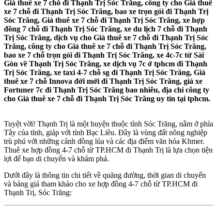
Giá thuê xe 7 chỗ đi Thạnh Trị Sóc Trăng, công ty cho Giá thuê
xe 7 chỗ đi Thạnh Trị Sóc Trăng, bao xe trọn gói đi Thạnh Trị
Sóc Trăng, Giá thuê xe 7 chỗ đi Thạnh Trị Sóc Trăng, xe hợp
đồng 7 chỗ đi Thạnh Trị Sóc Trăng, xe du lịch 7 chỗ đi Thạnh
Trị Sóc Trăng, dịch vụ cho Giá thuê xe 7 chỗ đi Thạnh Trị Sóc
Trăng, công ty cho Giá thuê xe 7 chỗ đi Thạnh Trị Sóc Trăng,
bao xe 7 chỗ trọn gói đi Thạnh Trị Sóc Trăng, xe 4c-7c từ Sài
Gòn về Thạnh Trị Sóc Trăng, xe dịch vụ 7c ở tphcm đi Thạnh
Trị Sóc Trăng, xe taxi 4-7 chỗ sg đi Thạnh Trị Sóc Trăng, Giá
thuê xe 7 chỗ Innova đời mới đi Thạnh Trị Sóc Trăng, giá xe
Fortuner 7c đi Thạnh Trị Sóc Trăng bao nhiêu, địa chỉ công ty
cho Giá thuê xe 7 chỗ đi Thạnh Trị Sóc Trăng uy tín tại tphcm.
Tuyệt vời! Thạnh Trị là một huyện thuộc tỉnh Sóc Trăng, nằm ở phía
Tây của tỉnh, giáp với tỉnh Bạc Liêu. Đây là vùng đất nông nghiệp
trù phú với những cánh đồng lúa và các địa điểm văn hóa Khmer.
Thuê xe hợp đồng 4-7 chỗ từ TP.HCM đi Thạnh Trị là lựa chọn tiện
lợi để bạn di chuyển và khám phá.
Dưới đây là thông tin chi tiết về quãng đường, thời gian di chuyển
và bảng giá tham khảo cho xe hợp đồng 4-7 chỗ từ TP.HCM đi
Thạnh Trị, Sóc Trăng: