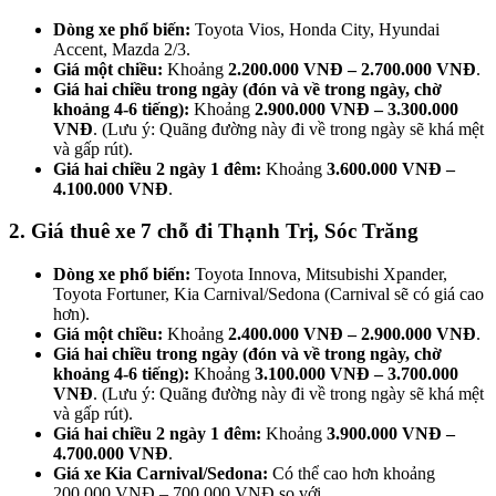
Dòng xe phổ biến:
Toyota Vios, Honda City, Hyundai
Accent, Mazda 2/3.
Giá một chiều:
Khoảng
2.200.000 VNĐ – 2.700.000 VNĐ
.
Giá hai chiều trong ngày (đón và về trong ngày, chờ
khoảng 4-6 tiếng):
Khoảng
2.900.000 VNĐ – 3.300.000
VNĐ
. (Lưu ý: Quãng đường này đi về trong ngày sẽ khá mệt
và gấp rút).
Giá hai chiều 2 ngày 1 đêm:
Khoảng
3.600.000 VNĐ –
4.100.000 VNĐ
.
2. Giá thuê xe 7 chỗ đi Thạnh Trị, Sóc Trăng
Dòng xe phổ biến:
Toyota Innova, Mitsubishi Xpander,
Toyota Fortuner, Kia Carnival/Sedona (Carnival sẽ có giá cao
hơn).
Giá một chiều:
Khoảng
2.400.000 VNĐ – 2.900.000 VNĐ
.
Giá hai chiều trong ngày (đón và về trong ngày, chờ
khoảng 4-6 tiếng):
Khoảng
3.100.000 VNĐ – 3.700.000
VNĐ
. (Lưu ý: Quãng đường này đi về trong ngày sẽ khá mệt
và gấp rút).
Giá hai chiều 2 ngày 1 đêm:
Khoảng
3.900.000 VNĐ –
4.700.000 VNĐ
.
Giá xe Kia Carnival/Sedona:
Có thể cao hơn khoảng
200.000 VNĐ – 700.000 VNĐ so với