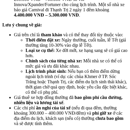
Innova/Xpander/Fortuner cho cùng lịch trình. Một số nhà xe
báo giá Carnival đi Thạnh Trị 2 ngày 1 đêm khoảng
4.400.000 VNĐ – 5.300.000 VNĐ
.
Lưu ý chung về giá:
Giá trên chỉ là
tham khảo
và có thể thay đổi tùy thuộc vào:
Thời điểm đặt xe:
Ngày thường, cuối tuần, lễ Tết (giá
thường tăng 10-30% vào dịp lễ Tết).
Loại xe cụ thể:
Xe đời mới, xe hạng sang sẽ có giá cao
hơn.
Chính sách của từng nhà xe:
Mỗi nhà xe có thể có
mức giá và ưu đãi khác nhau.
Lịch trình phát sinh:
Nếu bạn có thêm điểm dừng
ngoài lịch trình (ví dụ: các chùa Khmer ở TP. Sóc
Trăng hoặc Thạnh Trị, các điểm du lịch sinh thái khác),
thời gian chờ quá quy định, hoặc yêu cầu đặc biệt khác,
có thể có phụ phí.
Giá thuê xe hợp đồng thường đã
bao gồm phí cầu đường,
nhiên liệu và lương tài xế
.
Các chi phí
ăn nghỉ của tài xế
(nếu đi qua đêm, thường
khoảng 300.000 – 400.000 VNĐ/đêm) và
phí giữ xe
ở các
địa điểm du lịch, khách sạn (nếu có) thường
chưa bao gồm
và sẽ được tính thêm.