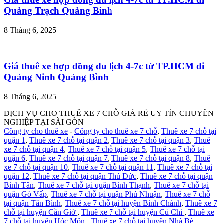
Quảng Trạch Quảng Bình
8 Tháng 6, 2025
Giá thuê xe hợp đồng du lịch 4-7c từ TP.HCM đi
Quảng Ninh Quảng Bình
8 Tháng 6, 2025
DỊCH VỤ CHO THUÊ XE 7 CHỖ GIÁ RẺ UY TÍN CHUYÊN
NGHIỆP TẠI SÀI GÒN
Công ty cho thuê xe
-
Công ty cho thuê xe 7 chỗ
,
Thuê xe 7 chỗ tại
quận 1
,
Thuê xe 7 chỗ tại quận 2
,
Thuê xe 7 chỗ tại quận 3
,
Thuê
xe 7 chỗ tại quận 4
,
Thuê xe 7 chỗ tại quận 5
,
Thuê xe 7 chỗ tại
quận 6
,
Thuê xe 7 chỗ tại quận 7
,
Thuê xe 7 chỗ tại quận 8
,
Thuê
xe 7 chỗ tại quận 10
,
Thuê xe 7 chỗ tại quận 11
,
Thuê xe 7 chỗ tại
quận 12
,
Thuê xe 7 chỗ tại quận Thủ Đức
,
Thuê xe 7 chỗ tại quận
Bình Tân
,
Thuê xe 7 chỗ tại quận Bình Thạnh
,
Thuê xe 7 chỗ tại
quận Gò Vấp
,
Thuê xe 7 chỗ tại quận Phú Nhuận
,
Thuê xe 7 chỗ
tại quận Tân Bình
,
Thuê xe 7 chỗ tại huyện Bình Chánh
,
Thuê xe 7
chỗ tại huyện Cần Giờ
,
Thuê xe 7 chỗ tại huyện Củ Chi
,
Thuê xe
7 chỗ tại huyện Hóc Môn
,
Thuê xe 7 chỗ tại huyện Nhà Bè
,