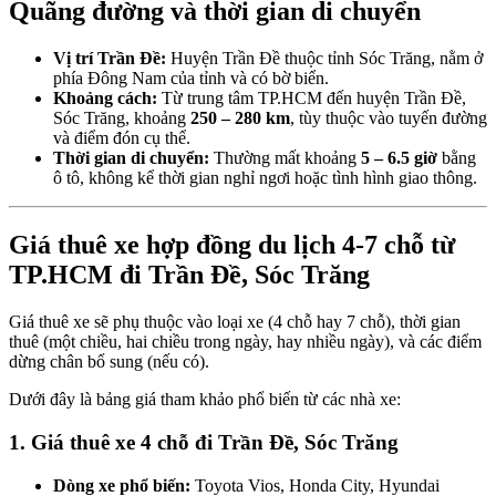
Quãng đường và thời gian di chuyển
Vị trí Trần Đề:
Huyện Trần Đề thuộc tỉnh Sóc Trăng, nằm ở
phía Đông Nam của tỉnh và có bờ biển.
Khoảng cách:
Từ trung tâm TP.HCM đến huyện Trần Đề,
Sóc Trăng, khoảng
250 – 280 km
, tùy thuộc vào tuyến đường
và điểm đón cụ thể.
Thời gian di chuyển:
Thường mất khoảng
5 – 6.5 giờ
bằng
ô tô, không kể thời gian nghỉ ngơi hoặc tình hình giao thông.
Giá thuê xe hợp đồng du lịch 4-7 chỗ từ
TP.HCM đi Trần Đề, Sóc Trăng
Giá thuê xe sẽ phụ thuộc vào loại xe (4 chỗ hay 7 chỗ), thời gian
thuê (một chiều, hai chiều trong ngày, hay nhiều ngày), và các điểm
dừng chân bổ sung (nếu có).
Dưới đây là bảng giá tham khảo phổ biến từ các nhà xe:
1. Giá thuê xe 4 chỗ đi Trần Đề, Sóc Trăng
Dòng xe phổ biến:
Toyota Vios, Honda City, Hyundai