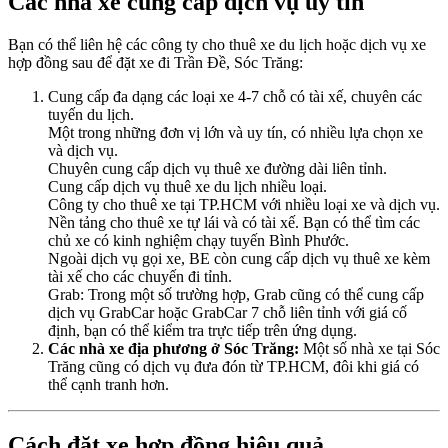
Các nhà xe cung cấp dịch vụ uy tín
Bạn có thể liên hệ các công ty cho thuê xe du lịch hoặc dịch vụ xe
hợp đồng sau để đặt xe đi Trần Đề, Sóc Trăng:
Cung cấp đa dạng các loại xe 4-7 chỗ có tài xế, chuyên các
tuyến du lịch.
Một trong những đơn vị lớn và uy tín, có nhiều lựa chọn xe
và dịch vụ.
Chuyên cung cấp dịch vụ thuê xe đường dài liên tỉnh.
Cung cấp dịch vụ thuê xe du lịch nhiều loại.
Công ty cho thuê xe tại TP.HCM với nhiều loại xe và dịch vụ.
Nền tảng cho thuê xe tự lái và có tài xế. Bạn có thể tìm các
chủ xe có kinh nghiệm chạy tuyến Bình Phước.
Ngoài dịch vụ gọi xe, BE còn cung cấp dịch vụ thuê xe kèm
tài xế cho các chuyến đi tỉnh.
Grab: Trong một số trường hợp, Grab cũng có thể cung cấp
dịch vụ GrabCar hoặc GrabCar 7 chỗ liên tỉnh với giá cố
định, bạn có thể kiểm tra trực tiếp trên ứng dụng.
Các nhà xe địa phương ở Sóc Trăng:
Một số nhà xe tại Sóc
Trăng cũng có dịch vụ đưa đón từ TP.HCM, đôi khi giá có
thể cạnh tranh hơn.
Cách đặt xe hợp đồng hiệu quả