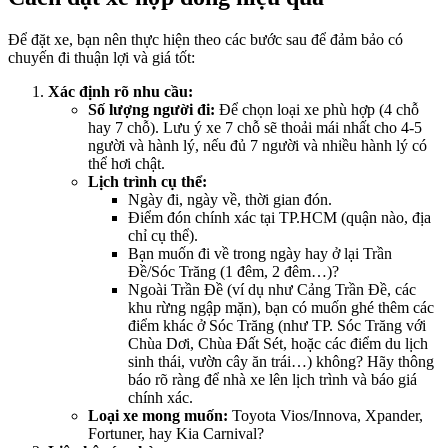
Để đặt xe, bạn nên thực hiện theo các bước sau để đảm bảo có
chuyến đi thuận lợi và giá tốt:
Xác định rõ nhu cầu:
Số lượng người đi:
Để chọn loại xe phù hợp (4 chỗ
hay 7 chỗ). Lưu ý xe 7 chỗ sẽ thoải mái nhất cho 4-5
người và hành lý, nếu đủ 7 người và nhiều hành lý có
thể hơi chật.
Lịch trình cụ thể:
Ngày đi, ngày về, thời gian đón.
Điểm đón chính xác tại TP.HCM (quận nào, địa
chỉ cụ thể).
Bạn muốn đi về trong ngày hay ở lại Trần
Đề/Sóc Trăng (1 đêm, 2 đêm…)?
Ngoài Trần Đề (ví dụ như Cảng Trần Đề, các
khu rừng ngập mặn), bạn có muốn ghé thêm các
điểm khác ở Sóc Trăng (như TP. Sóc Trăng với
Chùa Dơi, Chùa Đất Sét, hoặc các điểm du lịch
sinh thái, vườn cây ăn trái…) không? Hãy thông
báo rõ ràng để nhà xe lên lịch trình và báo giá
chính xác.
Loại xe mong muốn:
Toyota Vios/Innova, Xpander,
Fortuner, hay Kia Carnival?