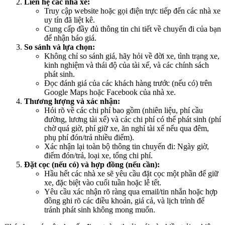
Liên hệ các nhà xe:
Truy cập website hoặc gọi điện trực tiếp đến các nhà xe
uy tín đã liệt kê.
Cung cấp đầy đủ thông tin chi tiết về chuyến đi của bạn
để nhận báo giá.
So sánh và lựa chọn:
Không chỉ so sánh giá, hãy hỏi về đời xe, tình trạng xe,
kinh nghiệm và thái độ của tài xế, và các chính sách
phát sinh.
Đọc đánh giá của các khách hàng trước (nếu có) trên
Google Maps hoặc Facebook của nhà xe.
Thương lượng và xác nhận:
Hỏi rõ về các chi phí bao gồm (nhiên liệu, phí cầu
đường, lương tài xế) và các chi phí có thể phát sinh (phí
chờ quá giờ, phí giữ xe, ăn nghỉ tài xế nếu qua đêm,
phụ phí đón/trả nhiều điểm).
Xác nhận lại toàn bộ thông tin chuyến đi: Ngày giờ,
điểm đón/trả, loại xe, tổng chi phí.
Đặt cọc (nếu có) và hợp đồng (nếu cần):
Hầu hết các nhà xe sẽ yêu cầu đặt cọc một phần để giữ
xe, đặc biệt vào cuối tuần hoặc lễ tết.
Yêu cầu xác nhận rõ ràng qua email/tin nhắn hoặc hợp
đồng ghi rõ các điều khoản, giá cả, và lịch trình để
tránh phát sinh không mong muốn.