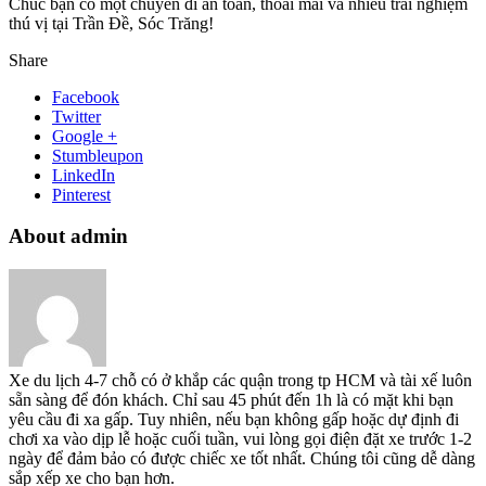
Chúc bạn có một chuyến đi an toàn, thoải mái và nhiều trải nghiệm
thú vị tại Trần Đề, Sóc Trăng!
Share
Facebook
Twitter
Google +
Stumbleupon
LinkedIn
Pinterest
About admin
Xe du lịch 4-7 chỗ có ở khắp các quận trong tp HCM và tài xế luôn
sẵn sàng để đón khách. Chỉ sau 45 phút đến 1h là có mặt khi bạn
yêu cầu đi xa gấp. Tuy nhiên, nếu bạn không gấp hoặc dự định đi
chơi xa vào dịp lễ hoặc cuối tuần, vui lòng gọi điện đặt xe trước 1-2
ngày để đảm bảo có được chiếc xe tốt nhất. Chúng tôi cũng dễ dàng
sắp xếp xe cho bạn hơn.