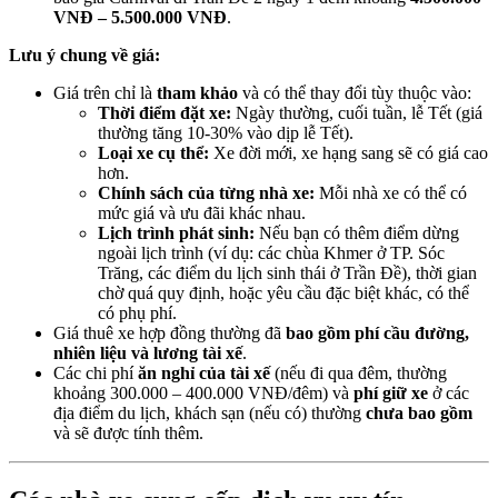
VNĐ – 5.500.000 VNĐ
.
Lưu ý chung về giá:
Giá trên chỉ là
tham khảo
và có thể thay đổi tùy thuộc vào:
Thời điểm đặt xe:
Ngày thường, cuối tuần, lễ Tết (giá
thường tăng 10-30% vào dịp lễ Tết).
Loại xe cụ thể:
Xe đời mới, xe hạng sang sẽ có giá cao
hơn.
Chính sách của từng nhà xe:
Mỗi nhà xe có thể có
mức giá và ưu đãi khác nhau.
Lịch trình phát sinh:
Nếu bạn có thêm điểm dừng
ngoài lịch trình (ví dụ: các chùa Khmer ở TP. Sóc
Trăng, các điểm du lịch sinh thái ở Trần Đề), thời gian
chờ quá quy định, hoặc yêu cầu đặc biệt khác, có thể
có phụ phí.
Giá thuê xe hợp đồng thường đã
bao gồm phí cầu đường,
nhiên liệu và lương tài xế
.
Các chi phí
ăn nghỉ của tài xế
(nếu đi qua đêm, thường
khoảng 300.000 – 400.000 VNĐ/đêm) và
phí giữ xe
ở các
địa điểm du lịch, khách sạn (nếu có) thường
chưa bao gồm
và sẽ được tính thêm.