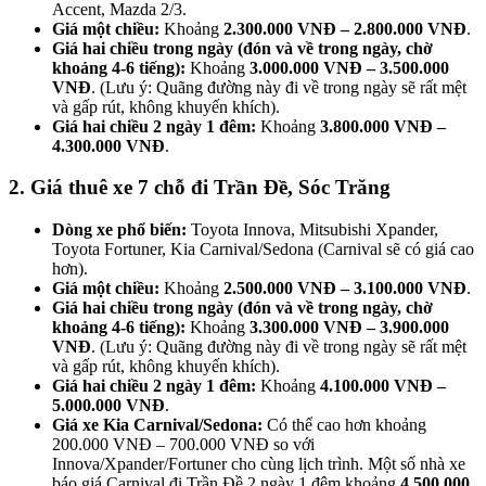
Accent, Mazda 2/3.
Giá một chiều:
Khoảng
2.300.000 VNĐ – 2.800.000 VNĐ
.
Giá hai chiều trong ngày (đón và về trong ngày, chờ
khoảng 4-6 tiếng):
Khoảng
3.000.000 VNĐ – 3.500.000
VNĐ
. (Lưu ý: Quãng đường này đi về trong ngày sẽ rất mệt
và gấp rút, không khuyến khích).
Giá hai chiều 2 ngày 1 đêm:
Khoảng
3.800.000 VNĐ –
4.300.000 VNĐ
.
2. Giá thuê xe 7 chỗ đi Trần Đề, Sóc Trăng
Dòng xe phổ biến:
Toyota Innova, Mitsubishi Xpander,
Toyota Fortuner, Kia Carnival/Sedona (Carnival sẽ có giá cao
hơn).
Giá một chiều:
Khoảng
2.500.000 VNĐ – 3.100.000 VNĐ
.
Giá hai chiều trong ngày (đón và về trong ngày, chờ
khoảng 4-6 tiếng):
Khoảng
3.300.000 VNĐ – 3.900.000
VNĐ
. (Lưu ý: Quãng đường này đi về trong ngày sẽ rất mệt
và gấp rút, không khuyến khích).
Giá hai chiều 2 ngày 1 đêm:
Khoảng
4.100.000 VNĐ –
5.000.000 VNĐ
.
Giá xe Kia Carnival/Sedona:
Có thể cao hơn khoảng
200.000 VNĐ – 700.000 VNĐ so với
Innova/Xpander/Fortuner cho cùng lịch trình. Một số nhà xe
báo giá Carnival đi Trần Đề 2 ngày 1 đêm khoảng
4.500.000