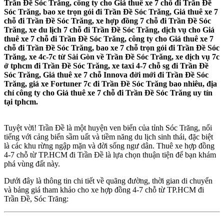
Trần Đề Sóc Trăng, công ty cho Giá thuê xe 7 chỗ đi Trần Đề
Sóc Trăng, bao xe trọn gói đi Trần Đề Sóc Trăng, Giá thuê xe 7
chỗ đi Trần Đề Sóc Trăng, xe hợp đồng 7 chỗ đi Trần Đề Sóc
Trăng, xe du lịch 7 chỗ đi Trần Đề Sóc Trăng, dịch vụ cho Giá
thuê xe 7 chỗ đi Trần Đề Sóc Trăng, công ty cho Giá thuê xe 7
chỗ đi Trần Đề Sóc Trăng, bao xe 7 chỗ trọn gói đi Trần Đề Sóc
Trăng, xe 4c-7c từ Sài Gòn về Trần Đề Sóc Trăng, xe dịch vụ 7c
ở tphcm đi Trần Đề Sóc Trăng, xe taxi 4-7 chỗ sg đi Trần Đề
Sóc Trăng, Giá thuê xe 7 chỗ Innova đời mới đi Trần Đề Sóc
Trăng, giá xe Fortuner 7c đi Trần Đề Sóc Trăng bao nhiêu, địa
chỉ công ty cho Giá thuê xe 7 chỗ đi Trần Đề Sóc Trăng uy tín
tại tphcm.
Tuyệt vời! Trần Đề là một huyện ven biển của tỉnh Sóc Trăng, nổi
tiếng với cảng biển sầm uất và tiềm năng du lịch sinh thái, đặc biệt
là các khu rừng ngập mặn và đời sống ngư dân. Thuê xe hợp đồng
4-7 chỗ từ TP.HCM đi Trần Đề là lựa chọn thuận tiện để bạn khám
phá vùng đất này.
Dưới đây là thông tin chi tiết về quãng đường, thời gian di chuyển
và bảng giá tham khảo cho xe hợp đồng 4-7 chỗ từ TP.HCM đi
Trần Đề, Sóc Trăng: