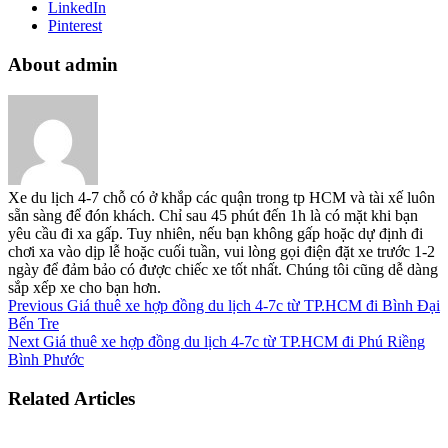
LinkedIn
Pinterest
About admin
Xe du lịch 4-7 chỗ có ở khắp các quận trong tp HCM và tài xế luôn
sẵn sàng để đón khách. Chỉ sau 45 phút đến 1h là có mặt khi bạn
yêu cầu đi xa gấp. Tuy nhiên, nếu bạn không gấp hoặc dự định đi
chơi xa vào dịp lễ hoặc cuối tuần, vui lòng gọi điện đặt xe trước 1-2
ngày để đảm bảo có được chiếc xe tốt nhất. Chúng tôi cũng dễ dàng
sắp xếp xe cho bạn hơn.
Previous
Giá thuê xe hợp đồng du lịch 4-7c từ TP.HCM đi Bình Đại
Bến Tre
Next
Giá thuê xe hợp đồng du lịch 4-7c từ TP.HCM đi Phú Riềng
Bình Phước
Related Articles