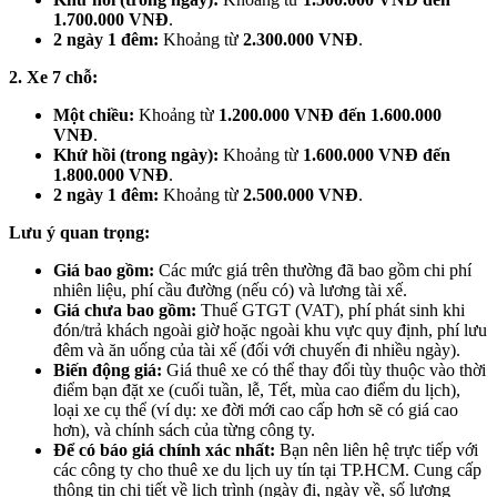
1.700.000 VNĐ
.
2 ngày 1 đêm:
Khoảng từ
2.300.000 VNĐ
.
2. Xe 7 chỗ:
Một chiều:
Khoảng từ
1.200.000 VNĐ đến 1.600.000
VNĐ
.
Khứ hồi (trong ngày):
Khoảng từ
1.600.000 VNĐ đến
1.800.000 VNĐ
.
2 ngày 1 đêm:
Khoảng từ
2.500.000 VNĐ
.
Lưu ý quan trọng:
Giá bao gồm:
Các mức giá trên thường đã bao gồm chi phí
nhiên liệu, phí cầu đường (nếu có) và lương tài xế.
Giá chưa bao gồm:
Thuế GTGT (VAT), phí phát sinh khi
đón/trả khách ngoài giờ hoặc ngoài khu vực quy định, phí lưu
đêm và ăn uống của tài xế (đối với chuyến đi nhiều ngày).
Biến động giá:
Giá thuê xe có thể thay đổi tùy thuộc vào thời
điểm bạn đặt xe (cuối tuần, lễ, Tết, mùa cao điểm du lịch),
loại xe cụ thể (ví dụ: xe đời mới cao cấp hơn sẽ có giá cao
hơn), và chính sách của từng công ty.
Để có báo giá chính xác nhất:
Bạn nên liên hệ trực tiếp với
các công ty cho thuê xe du lịch uy tín tại TP.HCM. Cung cấp
thông tin chi tiết về lịch trình (ngày đi, ngày về, số lượng