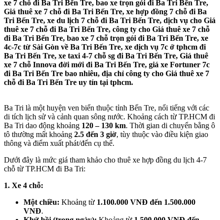
xe 7 chỗ đi Ba Tri Bến Tre, bao xe trọn gói đi Ba Tri Bến Tre,
Giá thuê xe 7 chỗ đi Ba Tri Bến Tre, xe hợp đồng 7 chỗ đi Ba
Tri Bến Tre, xe du lịch 7 chỗ đi Ba Tri Bến Tre, dịch vụ cho Giá
thuê xe 7 chỗ đi Ba Tri Bến Tre, công ty cho Giá thuê xe 7 chỗ
đi Ba Tri Bến Tre, bao xe 7 chỗ trọn gói đi Ba Tri Bến Tre, xe
4c-7c từ Sài Gòn về Ba Tri Bến Tre, xe dịch vụ 7c ở tphcm đi
Ba Tri Bến Tre, xe taxi 4-7 chỗ sg đi Ba Tri Bến Tre, Giá thuê
xe 7 chỗ Innova đời mới đi Ba Tri Bến Tre, giá xe Fortuner 7c
đi Ba Tri Bến Tre bao nhiêu, địa chỉ công ty cho Giá thuê xe 7
chỗ đi Ba Tri Bến Tre uy tín tại tphcm.
Ba Tri là một huyện ven biển thuộc tỉnh Bến Tre, nổi tiếng với các
di tích lịch sử và cảnh quan sông nước. Khoảng cách từ TP.HCM đi
Ba Tri dao động khoảng
120 – 130 km
. Thời gian di chuyển bằng ô
tô thường mất khoảng
2.5 đến 3 giờ
, tùy thuộc vào điều kiện giao
thông và điểm xuất phát/đến cụ thể.
Dưới đây là mức giá tham khảo cho thuê xe hợp đồng du lịch 4-7
chỗ từ TP.HCM đi Ba Tri:
1. Xe 4 chỗ:
Một chiều:
Khoảng từ
1.100.000 VNĐ đến 1.500.000
VNĐ
.
Khứ hồi (trong ngày):
Khoảng từ
1.500.000 VNĐ đến