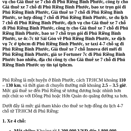
vụ cho Giá thuê xe 7 chỗ đi Phú Riềng Bình Phước, công ty cho
Giá thuê xe 7 chỗ đi Phú Riềng Bình Phước, bao xe trọn gói đi
Phú Riềng Bình Phước, Giá thuê xe 7 chỗ đi Phú Riềng Bình
Phước, xe hợp đồng 7 chỗ đi Phú Riềng Bình Phước, xe du lịch
7 chỗ đi Phú Riềng Bình Phước, dịch vụ cho Giá thuê xe 7 chỗ
đi Phú Riềng Bình Phước, công ty cho Giá thuê xe 7 chỗ đi Phú
Riềng Bình Phước, bao xe 7 chỗ trọn gói đi Phú Riềng Bình
Phước, xe 4c-7c từ Sài Gòn về Phú Riềng Bình Phước, xe dịch
vụ 7c ở tphcm đi Phú Riềng Bình Phước, xe taxi 4-7 chỗ sg đi
Phú Riềng Bình Phước, Giá thuê xe 7 chỗ Innova đời mới đi
Phú Riềng Bình Phước, giá xe Fortuner 7c đi Phú Riềng Bình
Phước bao nhiêu, địa chỉ công ty cho Giá thuê xe 7 chỗ đi Phú
Riềng Bình Phước uy tín tại tphcm.
Phú Riềng là một huyện ở Bình Phước, cách TP.HCM khoảng
110
– 130 km
, và thời gian di chuyển thường mất khoảng
2.5 – 3.5 giờ
.
Mức giá thuê xe đến Phú Riềng sẽ tương đương hoặc nhỉnh hơn
một chút so với Đồng Phú hoặc Hớn Quản do quãng đường xa hơn.
Dưới đây là mức giá tham khảo cho thuê xe hợp đồng du lịch 4-7
chỗ từ TP.HCM đi Phú Riềng:
1. Xe 4 chỗ:
Một chiều:
Khoảng từ
1.200.000 VNĐ đến 1.800.000