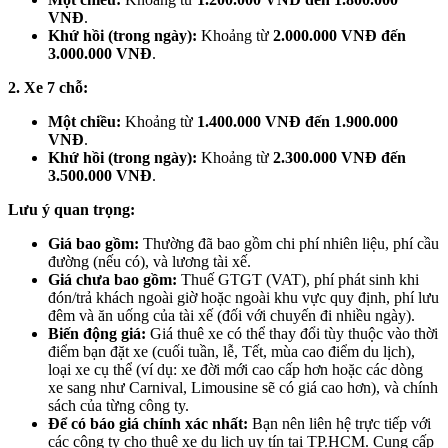
VNĐ
.
Khứ hồi (trong ngày):
Khoảng từ
2.000.000 VNĐ đến
3.000.000 VNĐ
.
2. Xe 7 chỗ:
Một chiều:
Khoảng từ
1.400.000 VNĐ đến 1.900.000
VNĐ
.
Khứ hồi (trong ngày):
Khoảng từ
2.300.000 VNĐ đến
3.500.000 VNĐ
.
Lưu ý quan trọng:
Giá bao gồm:
Thường đã bao gồm chi phí nhiên liệu, phí cầu
đường (nếu có), và lương tài xế.
Giá chưa bao gồm:
Thuế GTGT (VAT), phí phát sinh khi
đón/trả khách ngoài giờ hoặc ngoài khu vực quy định, phí lưu
đêm và ăn uống của tài xế (đối với chuyến đi nhiều ngày).
Biến động giá:
Giá thuê xe có thể thay đổi tùy thuộc vào thời
điểm bạn đặt xe (cuối tuần, lễ, Tết, mùa cao điểm du lịch),
loại xe cụ thể (ví dụ: xe đời mới cao cấp hơn hoặc các dòng
xe sang như Carnival, Limousine sẽ có giá cao hơn), và chính
sách của từng công ty.
Để có báo giá chính xác nhất:
Bạn nên liên hệ trực tiếp với
các công ty cho thuê xe du lịch uy tín tại TP.HCM. Cung cấp