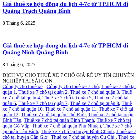
Giá thuê xe hợp đồng du lịch 4-7c từ TP.HCM đi
Quảng Trạch Quảng Bình
8 Tháng 6, 2025
Giá thuê xe hợp đồng du lịch 4-7c từ TP.HCM đi
Quảng Ninh Quảng Bình
8 Tháng 6, 2025
DỊCH VỤ CHO THUÊ XE 7 CHỖ GIÁ RẺ UY TÍN CHUYÊN
NGHIỆP TẠI SÀI GÒN
Công ty cho thuê xe
-
Công ty cho thuê xe 7 chỗ
,
Thuê xe 7 chỗ tại
quận 1
,
Thuê xe 7 chỗ tại quận 2
,
Thuê xe 7 chỗ tại quận 3
,
Thuê
xe 7 chỗ tại quận 4
,
Thuê xe 7 chỗ tại quận 5
,
Thuê xe 7 chỗ tại
quận 6
,
Thuê xe 7 chỗ tại quận 7
,
Thuê xe 7 chỗ tại quận 8
,
Thuê
xe 7 chỗ tại quận 10
,
Thuê xe 7 chỗ tại quận 11
,
Thuê xe 7 chỗ tại
quận 12
,
Thuê xe 7 chỗ tại quận Thủ Đức
,
Thuê xe 7 chỗ tại quận
Bình Tân
,
Thuê xe 7 chỗ tại quận Bình Thạnh
,
Thuê xe 7 chỗ tại
quận Gò Vấp
,
Thuê xe 7 chỗ tại quận Phú Nhuận
,
Thuê xe 7 chỗ
tại quận Tân Bình
,
Thuê xe 7 chỗ tại huyện Bình Chánh
,
Thuê xe 7
chỗ tại huyện Cần Giờ
,
Thuê xe 7 chỗ tại huyện Củ Chi
,
Thuê xe