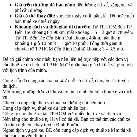
Giá trên thường đã bao gồm:
tiền lương tài xế, xăng xe, và
phí cầu đường.
Giá có thể thay đổi:
vào các ngày cuối tuần, lễ, Tết hoặc nếu
bạn thuê xe nhiều ngày.
Khoảng cách và thời gian di chuyển:
Từ TP.HCM đến TP.
Bến Tre khoảng 84-90km, mất khoảng 1.5 – 2 giờ di chuyển.
Từ TP. Bến Tre đến Bình Đại khoảng 48km, mất thêm
khoảng 1 giờ 10 phút – 1 giờ 30 phút. Tổng thời gian di
chuyển từ TP.HCM đến Bình Đại sẽ khoảng 3 – 3.5 giờ.
Để có giá chính xác nhất, bạn nên liên hệ trực tiếp với các đơn vị
cho thuê xe du lịch tại TP.HCM để nhận báo giá chi tiết và phù hợp
với lịch trình của mình.
Cung cấp đa dạng các loại xe 4-7 chỗ có tài xế, chuyên các tuyến
du lịch.
Một trong những đơn vị lớn và uy tín, có nhiều lựa chọn xe và dịch
vụ.
Chuyên cung cấp dịch vụ thuê xe đường dài liên tỉnh.
Cung cấp dịch vụ thuê xe du lịch nhiều loại.
Công ty cho thuê xe tại TP.HCM với nhiều loại xe và dịch vụ.
Nền tảng cho thuê xe tự lái và có tài xế. Bạn có thể tìm các chủ xe
có kinh nghiệm chạy tuyến Bình Phước.
Ngoài dịch vụ gọi xe, BE còn cung cấp dịch vụ thuê xe kèm tài xế
cho các chuyến đi tỉnh.