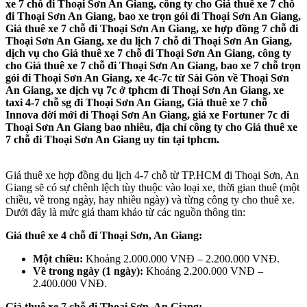
xe 7 chỗ đi Thoại Sơn An Giang, công ty cho Giá thuê xe 7 chỗ
đi Thoại Sơn An Giang, bao xe trọn gói đi Thoại Sơn An Giang,
Giá thuê xe 7 chỗ đi Thoại Sơn An Giang, xe hợp đồng 7 chỗ đi
Thoại Sơn An Giang, xe du lịch 7 chỗ đi Thoại Sơn An Giang,
dịch vụ cho Giá thuê xe 7 chỗ đi Thoại Sơn An Giang, công ty
cho Giá thuê xe 7 chỗ đi Thoại Sơn An Giang, bao xe 7 chỗ trọn
gói đi Thoại Sơn An Giang, xe 4c-7c từ Sài Gòn về Thoại Sơn
An Giang, xe dịch vụ 7c ở tphcm đi Thoại Sơn An Giang, xe
taxi 4-7 chỗ sg đi Thoại Sơn An Giang, Giá thuê xe 7 chỗ
Innova đời mới đi Thoại Sơn An Giang, giá xe Fortuner 7c đi
Thoại Sơn An Giang bao nhiêu, địa chỉ công ty cho Giá thuê xe
7 chỗ đi Thoại Sơn An Giang uy tín tại tphcm.
Giá thuê xe hợp đồng du lịch 4-7 chỗ từ TP.HCM đi Thoại Sơn, An
Giang sẽ có sự chênh lệch tùy thuộc vào loại xe, thời gian thuê (một
chiều, về trong ngày, hay nhiều ngày) và từng công ty cho thuê xe.
Dưới đây là mức giá tham khảo từ các nguồn thông tin:
Giá thuê xe 4 chỗ đi Thoại Sơn, An Giang:
Một chiều:
Khoảng 2.000.000 VNĐ – 2.200.000 VNĐ.
Về trong ngày (1 ngày):
Khoảng 2.200.000 VNĐ –
2.400.000 VNĐ.
Giá thuê xe 7 chỗ đi Thoại Sơn, An Giang: