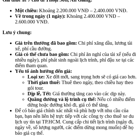
Một chiều:
Khoảng 2.200.000 VNĐ – 2.400.000 VNĐ.
Về trong ngày (1 ngày):
Khoảng 2.400.000 VNĐ –
2.600.000 VNĐ.
Lưu ý chung:
Giá trên thường đã bao gồm:
Chi phí xăng dầu, lương tài
xế, phí cầu đường.
Giá có thể chưa bao gồm:
Chi phí ăn nghỉ của tài xế (nếu đi
nhiều ngày), phí phát sinh ngoài lịch trình, phí đậu xe tại các
điểm tham quan.
Yếu tố ảnh hưởng đến giá:
Loại xe:
Xe đời mới, sang trọng hơn sẽ có giá cao hơn.
Thời gian thuê:
Thuê theo ngày, theo chiều hay theo
gói tour.
Dịp lễ, Tết:
Giá thường tăng cao vào các dịp này.
Quãng đường và lộ trình cụ thể:
Nếu có nhiều điểm
dừng hoặc đường khó đi, giá có thể tăng.
Để có báo giá chính xác nhất và phù hợp với nhu cầu của
bạn, bạn nên liên hệ trực tiếp với các công ty cho thuê xe du
lịch uy tín tại TP.HCM. Cung cấp chi tiết lịch trình (ngày đi,
ngày về, số lượng người, các điểm dừng mong muốn) để họ
báo giá cụ thể.