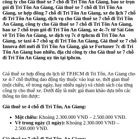
công ty cho Giá thuê xe 7 chỗ đi Tri Tôn An Giang, bao xe trọn
gói đi Tri Tôn An Giang, Giá thuê xe 7 chỗ đi Tri Tôn An
Giang, xe hợp đồng 7 chỗ đi Tri Tôn An Giang, xe du lịch 7 chỗ
đi Tri Tôn An Giang, dịch vụ cho Giá thuê xe 7 chỗ đi Tri Tôn
An Giang, công ty cho Giá thuê xe 7 chỗ đi Tri Tôn An Giang,
bao xe 7 chỗ trọn gói đi Tri Tôn An Giang, xe 4c-7c từ Sài Gòn
về Tri Tôn An Giang, xe dịch vụ 7c ở tphcm đi Tri Tôn An
Giang, xe taxi 4-7 chỗ sg đi Tri Tôn An Giang, Giá thuê xe 7 chỗ
Innova đời mới đi Tri Tôn An Giang, giá xe Fortuner 7c đi Tri
Tôn An Giang bao nhiêu, địa chỉ công ty cho Giá thuê xe 7 chỗ
đi Tri Tôn An Giang uy tín tại tphcm.
Giá thuê xe hợp đồng du lịch từ TP.HCM đi Tri Tôn, An Giang cho
xe 4-7 chỗ thường dao động tùy thuộc vào loại xe, thời gian thuê
(một chiều, về trong ngày, hay nhiều ngày) và chính sách của từng
công ty cho thuê xe. Dưới đây là mức giá tham khảo dựa trên các
thông tin tìm được:
Giá thuê xe 4 chỗ đi Tri Tôn, An Giang:
Một chiều:
Khoảng 2.300.000 VNĐ – 2.500.000 VNĐ.
Về trong ngày (1 ngày):
Khoảng 2.300.000 VNĐ –
2.500.000 VNĐ.
Giá thuê xe 7 chỗ đi Tri Tôn, An Giang: