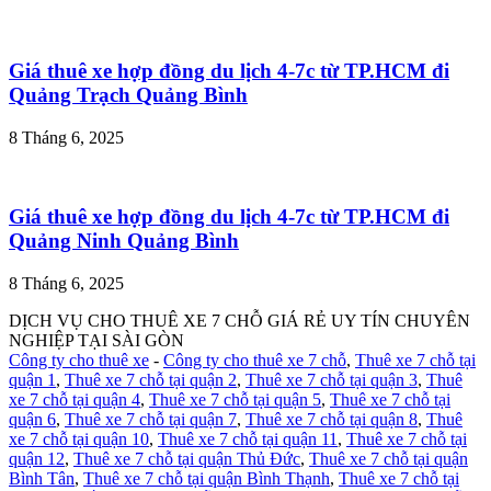
Giá thuê xe hợp đồng du lịch 4-7c từ TP.HCM đi
Quảng Trạch Quảng Bình
8 Tháng 6, 2025
Giá thuê xe hợp đồng du lịch 4-7c từ TP.HCM đi
Quảng Ninh Quảng Bình
8 Tháng 6, 2025
DỊCH VỤ CHO THUÊ XE 7 CHỖ GIÁ RẺ UY TÍN CHUYÊN
NGHIỆP TẠI SÀI GÒN
Công ty cho thuê xe
-
Công ty cho thuê xe 7 chỗ
,
Thuê xe 7 chỗ tại
quận 1
,
Thuê xe 7 chỗ tại quận 2
,
Thuê xe 7 chỗ tại quận 3
,
Thuê
xe 7 chỗ tại quận 4
,
Thuê xe 7 chỗ tại quận 5
,
Thuê xe 7 chỗ tại
quận 6
,
Thuê xe 7 chỗ tại quận 7
,
Thuê xe 7 chỗ tại quận 8
,
Thuê
xe 7 chỗ tại quận 10
,
Thuê xe 7 chỗ tại quận 11
,
Thuê xe 7 chỗ tại
quận 12
,
Thuê xe 7 chỗ tại quận Thủ Đức
,
Thuê xe 7 chỗ tại quận
Bình Tân
,
Thuê xe 7 chỗ tại quận Bình Thạnh
,
Thuê xe 7 chỗ tại