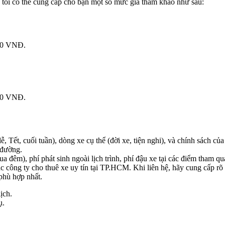
, tôi có thể cung cấp cho bạn một số mức giá tham khảo như sau:
00 VNĐ.
00 VNĐ.
ễ, Tết, cuối tuần), dòng xe cụ thể (đời xe, tiện nghi), và chính sách củ
 đường.
ua đêm), phí phát sinh ngoài lịch trình, phí đậu xe tại các điểm tham qu
ác công ty cho thuê xe uy tín tại TP.HCM. Khi liên hệ, hãy cung cấp rõ 
 phù hợp nhất.
ịch.
ụ.