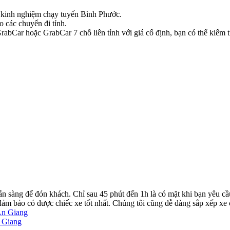
có kinh nghiệm chạy tuyến Bình Phước.
o các chuyến đi tỉnh.
bCar hoặc GrabCar 7 chỗ liên tỉnh với giá cố định, bạn có thể kiểm tr
ẵn sàng để đón khách. Chỉ sau 45 phút đến 1h là có mặt khi bạn yêu cầ
ể đảm bảo có được chiếc xe tốt nhất. Chúng tôi cũng dễ dàng sắp xếp xe
An Giang
n Giang