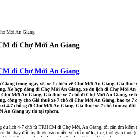
 Chợ Mới An Giang
.HCM đi Chợ Mới An Giang
.HCM đi Chợ Mới An Giang
Giang trong ngày về, xe 1 chiều về Chợ Mới An Giang, Giá thuê x
ng, Xe hợp đồng đi Chợ Mới An Giang, xe du lịch đi Chợ Mới An G
đi Chợ Mới An Giang, Giá thuê xe 7 chỗ đi Chợ Mới An Giang, xe 
g, công ty cho Giá thuê xe 7 chỗ đi Chợ Mới An Giang, bao xe 7 
axi 4-7 chỗ sg đi Chợ Mới An Giang, Giá thuê xe 7 chỗ Innova đờ
ới An Giang uy tín tại tphcm.
g du lịch 4-7 chỗ từ TP.HCM đi Chợ Mới, An Giang, tôi cần tìm kiếm t
thể thay đổi tùy thuộc vào nhiều yếu tố như loại xe, thời gian thuê (m