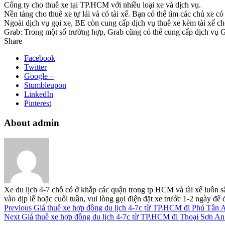
Công ty cho thuê xe tại TP.HCM với nhiều loại xe và dịch vụ.
Nền tảng cho thuê xe tự lái và có tài xế. Bạn có thể tìm các chủ xe 
Ngoài dịch vụ gọi xe, BE còn cung cấp dịch vụ thuê xe kèm tài xế ch
Grab: Trong một số trường hợp, Grab cũng có thể cung cấp dịch vụ Gra
Share
Facebook
Twitter
Google +
Stumbleupon
LinkedIn
Pinterest
About admin
Xe du lịch 4-7 chỗ có ở khắp các quận trong tp HCM và tài xế luôn s
vào dịp lễ hoặc cuối tuần, vui lòng gọi điện đặt xe trước 1-2 ngày đ
Previous
Giá thuê xe hợp đồng du lịch 4-7c từ TP.HCM đi Phú Tân 
Next
Giá thuê xe hợp đồng du lịch 4-7c từ TP.HCM đi Thoại Sơn A