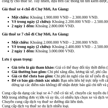
công ty cho thuê xe. Tuy nhiên, dựa trên các thông tin tìm kiếm được
Giá thuê xe 4 chỗ đi Chợ Mới, An Giang:
Một chiều:
Khoảng 1.900.000 VNĐ – 2.300.000 VNĐ.
Về trong ngày (2 chiều):
Khoảng 2.200.000 VNĐ – 2.500.0
2 ngày 1 đêm:
Khoảng 2.800.000 VNĐ.
Giá thuê xe 7 chỗ đi Chợ Mới, An Giang:
Một chiều:
Khoảng 2.000.000 VNĐ – 2.200.000 VNĐ.
Về trong ngày (2 chiều):
Khoảng 2.400.000 VNĐ – 2.500.0
2 ngày 1 đêm:
Khoảng 3.000.000 VNĐ.
Lưu ý quan trọng:
Giá trên là giá tham khảo:
Giá có thể thay đổi tùy thời điểm (l
Giá thường bao gồm:
Chi phí xăng dầu, lương tài xế, phí cầu
Giá có thể chưa bao gồm:
Chi phí ăn nghỉ của tài xế (nếu đi q
Để có báo giá chính xác nhất:
Bạn nên liên hệ trực tiếp với c
dừng tại các điểm nào không) để nhận được báo giá chi tiết và
Cung cấp đa dạng các loại xe 4-7 chỗ có tài xế, chuyên các tuyến du l
Một trong những đơn vị lớn và uy tín, có nhiều lựa chọn xe và dịch v
Chuyên cung cấp dịch vụ thuê xe đường dài liên tỉnh.
Cung cấp dịch vụ thuê xe du lịch nhiều loại.