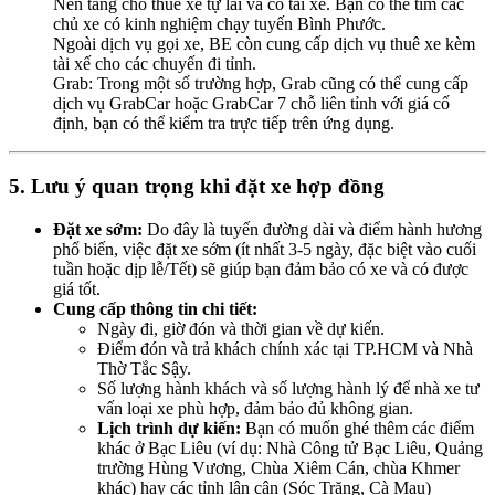
Nền tảng cho thuê xe tự lái và có tài xế. Bạn có thể tìm các
chủ xe có kinh nghiệm chạy tuyến Bình Phước.
Ngoài dịch vụ gọi xe, BE còn cung cấp dịch vụ thuê xe kèm
tài xế cho các chuyến đi tỉnh.
Grab: Trong một số trường hợp, Grab cũng có thể cung cấp
dịch vụ GrabCar hoặc GrabCar 7 chỗ liên tỉnh với giá cố
định, bạn có thể kiểm tra trực tiếp trên ứng dụng.
5. Lưu ý quan trọng khi đặt xe hợp đồng
Đặt xe sớm:
Do đây là tuyến đường dài và điểm hành hương
phổ biến, việc đặt xe sớm (ít nhất 3-5 ngày, đặc biệt vào cuối
tuần hoặc dịp lễ/Tết) sẽ giúp bạn đảm bảo có xe và có được
giá tốt.
Cung cấp thông tin chi tiết:
Ngày đi, giờ đón và thời gian về dự kiến.
Điểm đón và trả khách chính xác tại TP.HCM và Nhà
Thờ Tắc Sậy.
Số lượng hành khách và số lượng hành lý để nhà xe tư
vấn loại xe phù hợp, đảm bảo đủ không gian.
Lịch trình dự kiến:
Bạn có muốn ghé thêm các điểm
khác ở Bạc Liêu (ví dụ: Nhà Công tử Bạc Liêu, Quảng
trường Hùng Vương, Chùa Xiêm Cán, chùa Khmer
khác) hay các tỉnh lân cận (Sóc Trăng, Cà Mau)