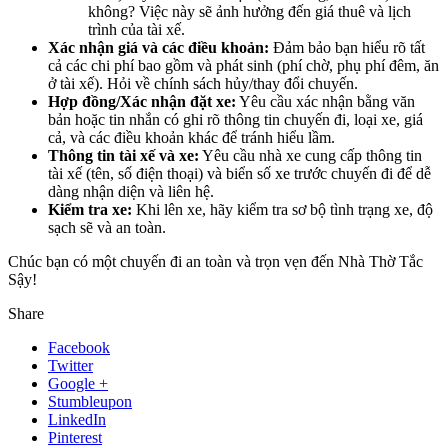
không? Việc này sẽ ảnh hưởng đến giá thuê và lịch
trình của tài xế.
Xác nhận giá và các điều khoản:
Đảm bảo bạn hiểu rõ tất
cả các chi phí bao gồm và phát sinh (phí chờ, phụ phí đêm, ăn
ở tài xế). Hỏi về chính sách hủy/thay đổi chuyến.
Hợp đồng/Xác nhận đặt xe:
Yêu cầu xác nhận bằng văn
bản hoặc tin nhắn có ghi rõ thông tin chuyến đi, loại xe, giá
cả, và các điều khoản khác để tránh hiểu lầm.
Thông tin tài xế và xe:
Yêu cầu nhà xe cung cấp thông tin
tài xế (tên, số điện thoại) và biển số xe trước chuyến đi để dễ
dàng nhận diện và liên hệ.
Kiểm tra xe:
Khi lên xe, hãy kiểm tra sơ bộ tình trạng xe, độ
sạch sẽ và an toàn.
Chúc bạn có một chuyến đi an toàn và trọn vẹn đến Nhà Thờ Tắc
Sậy!
Share
Facebook
Twitter
Google +
Stumbleupon
LinkedIn
Pinterest