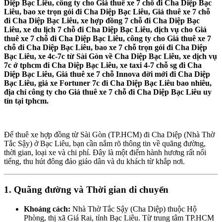
Diệp Bạc Liêu, công ty cho Giá thuê xe 7 chỗ đi Cha Diệp Bạc
Liêu, bao xe trọn gói đi Cha Diệp Bạc Liêu, Giá thuê xe 7 chỗ
đi Cha Diệp Bạc Liêu, xe hợp đồng 7 chỗ đi Cha Diệp Bạc
Liêu, xe du lịch 7 chỗ đi Cha Diệp Bạc Liêu, dịch vụ cho Giá
thuê xe 7 chỗ đi Cha Diệp Bạc Liêu, công ty cho Giá thuê xe 7
chỗ đi Cha Diệp Bạc Liêu, bao xe 7 chỗ trọn gói đi Cha Diệp
Bạc Liêu, xe 4c-7c từ Sài Gòn về Cha Diệp Bạc Liêu, xe dịch vụ
7c ở tphcm đi Cha Diệp Bạc Liêu, xe taxi 4-7 chỗ sg đi Cha
Diệp Bạc Liêu, Giá thuê xe 7 chỗ Innova đời mới đi Cha Diệp
Bạc Liêu, giá xe Fortuner 7c đi Cha Diệp Bạc Liêu bao nhiêu,
địa chỉ công ty cho Giá thuê xe 7 chỗ đi Cha Diệp Bạc Liêu uy
tín tại tphcm.
Để thuê xe hợp đồng từ Sài Gòn (TP.HCM) đi Cha Diệp (Nhà Thờ
Tắc Sậy) ở Bạc Liêu, bạn cần nắm rõ thông tin về quãng đường,
thời gian, loại xe và chi phí. Đây là một điểm hành hương rất nổi
tiếng, thu hút đông đảo giáo dân và du khách từ khắp nơi.
1. Quãng đường và Thời gian di chuyển
Khoảng cách:
Nhà Thờ Tắc Sậy (Cha Diệp) thuộc Hộ
Phòng, thị xã Giá Rai, tỉnh Bạc Liêu. Từ trung tâm TP.HCM