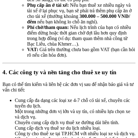
Phụ cấp ăn ở tài xế:
Nếu bạn thuê xe nhiều ngày và
tài xế ở lại phục vụ, bạn sẽ phải trả thêm phụ cấp ăn ở
cho tài xế (thường khoảng
300.000 – 500.000 VNĐ/
đêm
nếu bạn không lo chỗ ăn nghỉ).
Phí chờ/tham quan:
Nếu lịch trình của bạn có nhiều
điểm dừng hoặc thời gian chờ đợi lâu hơn quy định
trong hợp đồng (ví dụ: tham quan thêm nhà công tử
Bạc Liêu, chùa Khmer…).
VAT:
Giá trên thường chưa bao gồm VAT (bạn cần hỏi
rõ nếu cần hóa đơn).
4. Các công ty và nền tảng cho thuê xe uy tín
Bạn có thể tìm kiếm và liên hệ các đơn vị sau để nhận báo giá và tư
vấn chi tiết:
Cung cấp đa dạng các loại xe 4-7 chỗ có tài xế, chuyên các
tuyến du lịch.
Một trong những đơn vị lớn và uy tín, có nhiều lựa chọn xe
và dịch vụ.
Chuyên cung cấp dịch vụ thuê xe đường dài liên tỉnh.
Cung cấp dịch vụ thuê xe du lịch nhiều loại.
Công ty cho thuê xe tại TP.HCM với nhiều loại xe và dịch vụ.