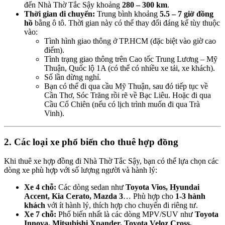
đến Nhà Thờ Tắc Sậy khoảng
280 – 300 km
.
Thời gian di chuyển:
Trung bình khoảng
5.5 – 7 giờ đồng
hồ
bằng ô tô. Thời gian này có thể thay đổi đáng kể tùy thuộc
vào:
Tình hình giao thông ở TP.
HCM (đặc biệt vào giờ cao
điểm).
Tình trạng giao thông trên Cao tốc Trung Lương – Mỹ
Thuận, Quốc lộ 1A (có thể có nhiều xe tải, xe khách).
Số lần dừng nghỉ.
Bạn có thể đi qua cầu Mỹ Thuận, sau đó tiếp tục về
Cần Thơ, Sóc Trăng rồi rẽ về Bạc Liêu. Hoặc đi qua
Cầu Cổ Chiên (nếu có lịch trình muốn đi qua Trà
Vinh).
2. Các loại xe phổ biến cho thuê hợp đồng
Khi thuê xe hợp đồng đi Nhà Thờ Tắc Sậy, bạn có thể lựa chọn các
dòng xe phù hợp với số lượng người và hành lý:
Xe 4 chỗ:
Các dòng sedan như
Toyota Vios, Hyundai
Accent, Kia Cerato, Mazda 3
… Phù hợp cho
1-3 hành
khách
với ít hành lý, thích hợp cho chuyến đi riêng tư.
Xe 7 chỗ:
Phổ biến nhất là các dòng MPV/SUV như
Toyota
Innova, Mitsubishi Xpander, Toyota Veloz Cross,