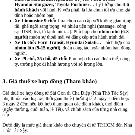
Hyundai Stargazer, Toyota Fortuner
… Lý tưởng cho
4-6
hành khách
với hành lý vừa phải, là lựa chọn tối ưu cho gia
đình hoặc nhóm bạn.
Xe Limousine 9 chỗ:
Lựa chọn cao cấp với không gian rộng
rãi, ghế ngồi sang trọng, và nhiều tiện nghi (massage, cổng
sạc USB, tivi, tủ lạnh mini…). Phù hợp cho
nhóm nhỏ (6-8
người)
muốn sự thoải mái và đẳng cấp trên hành trình dài.
Xe 16 chỗ:
Ford Transit, Hyundai Solati
… Thích hợp cho
nhóm lớn (9-15 người)
, đoàn công tác hoặc nhóm bạn đông
người.
Xe 29 chỗ, 35 chỗ, 45 chỗ:
Phù hợp cho các đoàn thể, công
ty, trường học đi hành hương với số lượng lớn.
3. Giá thuê xe hợp đồng (Tham khảo)
Giá thuê xe hợp đồng từ Sài Gòn đi Cha Diệp (Nhà Thờ Tắc Sậy)
phụ thuộc vào loại xe, thời gian thuê (thường là 2 ngày 1 đêm hoặc
3 ngày 2 đêm nếu kết hợp tham quan các điểm khác), thời điểm
(ngày thường, cuối tuần, lễ Tết), và chính sách của từng nhà cung
cấp.
Dưới đây là mức giá tham khảo cho chuyến đi từ TP.HCM đến Nhà
Thờ Tắc Sậy: