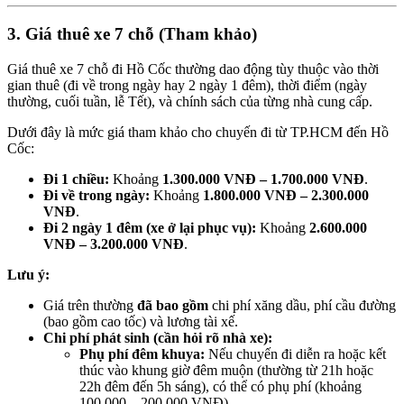
3. Giá thuê xe 7 chỗ (Tham khảo)
Giá thuê xe 7 chỗ đi Hồ Cốc thường dao động tùy thuộc vào thời
gian thuê (đi về trong ngày hay 2 ngày 1 đêm), thời điểm (ngày
thường, cuối tuần, lễ Tết), và chính sách của từng nhà cung cấp.
Dưới đây là mức giá tham khảo cho chuyến đi từ TP.HCM đến Hồ
Cốc:
Đi 1 chiều:
Khoảng
1.300.000 VNĐ – 1.700.000 VNĐ
.
Đi về trong ngày:
Khoảng
1.800.000 VNĐ – 2.300.000
VNĐ
.
Đi 2 ngày 1 đêm (xe ở lại phục vụ):
Khoảng
2.600.000
VNĐ – 3.200.000 VNĐ
.
Lưu ý:
Giá trên thường
đã bao gồm
chi phí xăng dầu, phí cầu đường
(bao gồm cao tốc) và lương tài xế.
Chi phí phát sinh (cần hỏi rõ nhà xe):
Phụ phí đêm khuya:
Nếu chuyến đi diễn ra hoặc kết
thúc vào khung giờ đêm muộn (thường từ 21h hoặc
22h đêm đến 5h sáng), có thể có phụ phí (khoảng
100.000 – 200.000 VNĐ).