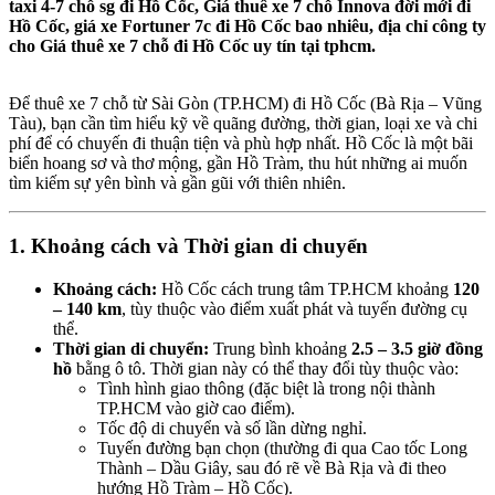
taxi 4-7 chỗ sg đi Hồ Cốc, Giá thuê xe 7 chỗ Innova đời mới đi
Hồ Cốc, giá xe Fortuner 7c đi Hồ Cốc bao nhiêu, địa chỉ công ty
cho Giá thuê xe 7 chỗ đi Hồ Cốc uy tín tại tphcm.
Để thuê xe 7 chỗ từ Sài Gòn (TP.
HCM) đi Hồ Cốc (Bà Rịa – Vũng
Tàu),
bạn cần tìm hiểu kỹ về quãng đường, thời gian, loại xe và chi
phí để có chuyến đi thuận tiện và phù hợp nhất. Hồ Cốc là một bãi
biển hoang sơ và thơ mộng, gần Hồ Tràm, thu hút những ai muốn
tìm kiếm sự yên bình và gần gũi với thiên nhiên.
1. Khoảng cách và Thời gian di chuyển
Khoảng cách:
Hồ Cốc cách trung tâm TP.HCM khoảng
120
– 140 km
, tùy thuộc vào điểm xuất phát và tuyến đường cụ
thể.
Thời gian di chuyển:
Trung bình khoảng
2.5 – 3.5 giờ đồng
hồ
bằng ô tô. Thời gian này có thể thay đổi tùy thuộc vào:
Tình hình giao thông (đặc biệt là trong nội thành
TP.HCM vào giờ cao điểm).
Tốc độ di chuyển và số lần dừng nghỉ.
Tuyến đường bạn chọn (thường đi qua Cao tốc Long
Thành – Dầu Giây, sau đó rẽ về Bà Rịa và đi theo
hướng Hồ Tràm – Hồ Cốc).