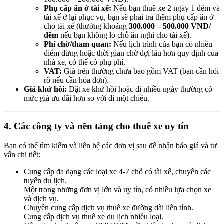
Phụ cấp ăn ở tài xế:
Nếu bạn thuê xe 2 ngày 1 đêm và
tài xế ở lại phục vụ, bạn sẽ phải trả thêm phụ cấp ăn ở
cho tài xế (thường khoảng
300.000 – 500.000 VNĐ/
đêm
nếu bạn không lo chỗ ăn nghỉ cho tài xế).
Phí chờ/tham quan:
Nếu lịch trình của bạn có nhiều
điểm dừng hoặc thời gian chờ đợi lâu hơn quy định của
nhà xe, có thể có phụ phí.
VAT:
Giá trên thường chưa bao gồm VAT (bạn cần hỏi
rõ nếu cần hóa đơn).
Giá khứ hồi:
Đặt xe khứ hồi hoặc đi nhiều ngày thường có
mức giá ưu đãi hơn so với đi một chiều.
4. Các công ty và nền tảng cho thuê xe uy tín
Bạn có thể tìm kiếm và liên hệ các đơn vị sau để nhận báo giá và tư
vấn chi tiết:
Cung cấp đa dạng các loại xe 4-7 chỗ có tài xế, chuyên các
tuyến du lịch.
Một trong những đơn vị lớn và uy tín, có nhiều lựa chọn xe
và dịch vụ.
Chuyên cung cấp dịch vụ thuê xe đường dài liên tỉnh.
Cung cấp dịch vụ thuê xe du lịch nhiều loại.