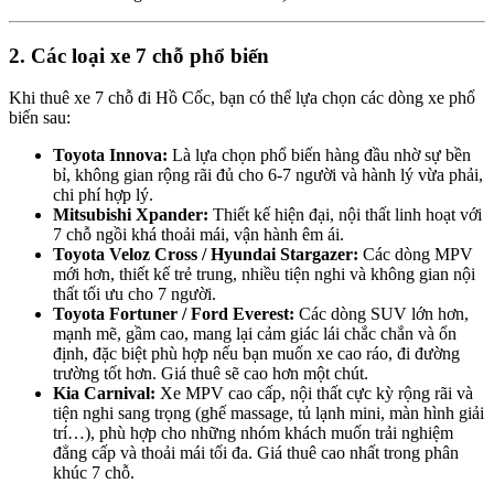
2. Các loại xe 7 chỗ phổ biến
Khi thuê xe 7 chỗ đi Hồ Cốc, bạn có thể lựa chọn các dòng xe phổ
biến sau:
Toyota Innova:
Là lựa chọn phổ biến hàng đầu nhờ sự bền
bỉ, không gian rộng rãi đủ cho 6-7 người và hành lý vừa phải,
chi phí hợp lý.
Mitsubishi Xpander:
Thiết kế hiện đại, nội thất linh hoạt với
7 chỗ ngồi khá thoải mái, vận hành êm ái.
Toyota Veloz Cross / Hyundai Stargazer:
Các dòng MPV
mới hơn, thiết kế trẻ trung, nhiều tiện nghi và không gian nội
thất tối ưu cho 7 người.
Toyota Fortuner / Ford Everest:
Các dòng SUV lớn hơn,
mạnh mẽ, gầm cao, mang lại cảm giác lái chắc chắn và ổn
định, đặc biệt phù hợp nếu bạn muốn xe cao ráo, đi đường
trường tốt hơn. Giá thuê sẽ cao hơn một chút.
Kia Carnival:
Xe MPV cao cấp, nội thất cực kỳ rộng rãi và
tiện nghi sang trọng (ghế massage, tủ lạnh mini, màn hình giải
trí…), phù hợp cho những nhóm khách muốn trải nghiệm
đẳng cấp và thoải mái tối đa. Giá thuê cao nhất trong phân
khúc 7 chỗ.