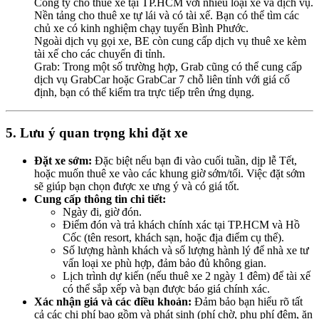
Công ty cho thuê xe tại TP.HCM với nhiều loại xe và dịch vụ.
Nền tảng cho thuê xe tự lái và có tài xế. Bạn có thể tìm các
chủ xe có kinh nghiệm chạy tuyến Bình Phước.
Ngoài dịch vụ gọi xe, BE còn cung cấp dịch vụ thuê xe kèm
tài xế cho các chuyến đi tỉnh.
Grab: Trong một số trường hợp, Grab cũng có thể cung cấp
dịch vụ GrabCar hoặc GrabCar 7 chỗ liên tỉnh với giá cố
định, bạn có thể kiểm tra trực tiếp trên ứng dụng.
5. Lưu ý quan trọng khi đặt xe
Đặt xe sớm:
Đặc biệt nếu bạn đi vào cuối tuần, dịp lễ Tết,
hoặc muốn thuê xe vào các khung giờ sớm/tối. Việc đặt sớm
sẽ giúp bạn chọn được xe ưng ý và có giá tốt.
Cung cấp thông tin chi tiết:
Ngày đi, giờ đón.
Điểm đón và trả khách chính xác tại TP.HCM và Hồ
Cốc (tên resort, khách sạn, hoặc địa điểm cụ thể).
Số lượng hành khách và số lượng hành lý để nhà xe tư
vấn loại xe phù hợp, đảm bảo đủ không gian.
Lịch trình dự kiến (nếu thuê xe 2 ngày 1 đêm) để tài xế
có thể sắp xếp và bạn được báo giá chính xác.
Xác nhận giá và các điều khoản:
Đảm bảo bạn hiểu rõ tất
cả các chi phí bao gồm và phát sinh (phí chờ, phụ phí đêm, ăn