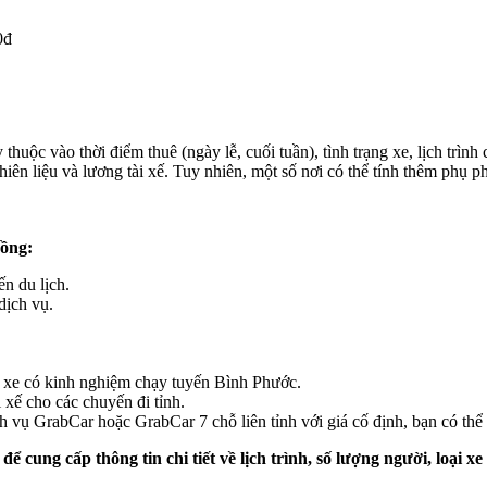
0đ
 thuộc vào thời điểm thuê (ngày lễ, cuối tuần), tình trạng xe, lịch trình 
iên liệu và lương tài xế. Tuy nhiên, một số nơi có thể tính thêm phụ 
Đồng:
ến du lịch.
dịch vụ.
hủ xe có kinh nghiệm chạy tuyến Bình Phước.
 xế cho các chuyến đi tỉnh.
 vụ GrabCar hoặc GrabCar 7 chỗ liên tỉnh với giá cố định, bạn có thể k
 để cung cấp thông tin chi tiết về lịch trình, số lượng người, loại 