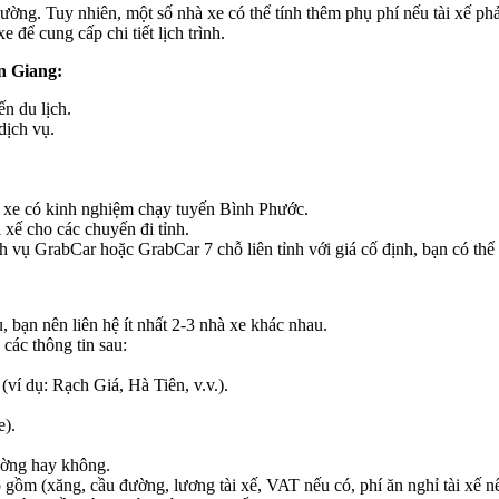
ường. Tuy nhiên, một số nhà xe có thể tính thêm phụ phí nếu tài xế phải
e để cung cấp chi tiết lịch trình.
ên Giang:
ến du lịch.
dịch vụ.
hủ xe có kinh nghiệm chạy tuyến Bình Phước.
 xế cho các chuyến đi tỉnh.
 vụ GrabCar hoặc GrabCar 7 chỗ liên tỉnh với giá cố định, bạn có thể k
, bạn nên liên hệ ít nhất 2-3 nhà xe khác nhau.
 các thông tin sau:
ví dụ: Rạch Giá, Hà Tiên, v.v.).
e).
ường hay không.
o gồm (xăng, cầu đường, lương tài xế, VAT nếu có, phí ăn nghỉ tài xế 