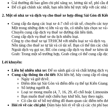
Giá thường đã bao gồm chi phí xăng xe, lương tài xế, phí cầu đ
Để có giá chính xác nhất, bạn nên liên hệ trực tiếp với các nhà x
2. Một số nhà xe và dịch vụ cho thuê xe hợp đồng Sài Gòn đi Ki
Cung cấp đa dạng các loại xe 4-7 chỗ có tài xế, chuyên các tuy
Một trong những đơn vị lớn và uy tín, có nhiều lựa chọn xe và 
Chuyên cung cấp dịch vụ thuê xe đường dài liên tỉnh.
Cung cấp dịch vụ thuê xe du lịch nhiều loại.
Công ty cho thuê xe tại TP.HCM với nhiều loại xe và dịch vụ.
Nền tảng cho thuê xe tự lái và có tài xế. Bạn có thể tìm các c
Ngoài dịch vụ gọi xe, BE còn cung cấp dịch vụ thuê xe kèm tài
Grab: Trong một số trường hợp, Grab cũng có thể cung cấp dịch
Lời khuyên:
Liên hệ nhiều nhà xe:
Để so sánh giá cả và chất lượng dịch vụ
Cung cấp thông tin chi tiết:
Khi liên hệ, hãy cung cấp rõ ràng
Ngày và giờ đi/về.
Điểm đón tại Sài Gòn và điểm đến cụ thể tại Kiên Giang (
Số lượng người đi.
Loại xe mong muốn (4, 7, 16, 29, 45 chỗ hoặc Limousin
Bạn muốn thuê một chiều hay khứ hồi, hay theo ngày.
Có cần tài xế hỗ trợ dừng đỗ tham quan các điểm trên đ
Hỏi rõ về các chi phí:
Đảm bảo hỏi rõ về tất cả các chi phí ba