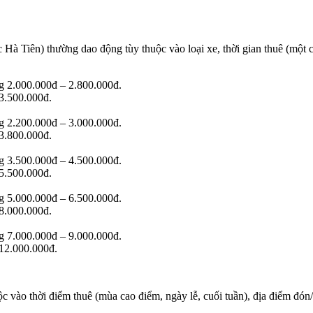
à Tiên) thường dao động tùy thuộc vào loại xe, thời gian thuê (một ch
g 2.000.000đ – 2.800.000đ.
3.500.000đ.
g 2.200.000đ – 3.000.000đ.
3.800.000đ.
g 3.500.000đ – 4.500.000đ.
5.500.000đ.
g 5.000.000đ – 6.500.000đ.
8.000.000đ.
g 7.000.000đ – 9.000.000đ.
 12.000.000đ.
ộc vào thời điểm thuê (mùa cao điểm, ngày lễ, cuối tuần), địa điểm đón/t