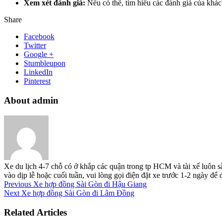
Xem xét đánh giá:
Nếu có thể, tìm hiểu các đánh giá của khác
Share
Facebook
Twitter
Google +
Stumbleupon
LinkedIn
Pinterest
About admin
Xe du lịch 4-7 chỗ có ở khắp các quận trong tp HCM và tài xế luôn s
vào dịp lễ hoặc cuối tuần, vui lòng gọi điện đặt xe trước 1-2 ngày đ
Previous
Xe hợp đồng Sài Gòn đi Hậu Giang
Next
Xe hợp đồng Sài Gòn đi Lâm Đồng
Related Articles