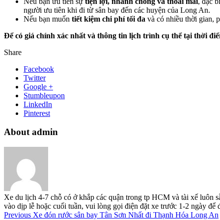
Nếu bạn ưu tiên sự
tiện lợi, nhanh chóng và thoải mái
, đặc 
người ưu tiên khi đi từ sân bay đến các huyện của Long An.
Nếu bạn muốn
tiết kiệm chi phí tối đa
và có nhiều thời gian,
Để có giá chính xác nhất và thông tin lịch trình cụ thể tại thời đ
Share
Facebook
Twitter
Google +
Stumbleupon
LinkedIn
Pinterest
About admin
Xe du lịch 4-7 chỗ có ở khắp các quận trong tp HCM và tài xế luôn s
vào dịp lễ hoặc cuối tuần, vui lòng gọi điện đặt xe trước 1-2 ngày đ
Previous
Xe đón rước sân bay Tân Sơn Nhất đi Thạnh Hóa Long An