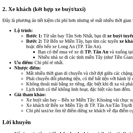
2. Xe khách (kết hợp xe buýt/taxi)
Đây là phương án tiết kiệm chi phí hơn nhưng sẽ mất nhiều thời gian
Lộ trình:
Bước 1:
Từ sân bay Tân Sơn Nhất, bạn đi
xe buýt tuyế
Bước 2:
Từ Bến xe Miền Tây, bạn tìm các tuyến
xe khá
hoặc đến bến xe Long An (TP. Tân An).
Bạn có thể mua vé xe đi
TP. Tân An
và xuống tạ
Nhiều nhà xe đi các tỉnh miền Tây (như Tiền Gia
Ưu điểm:
Chi phí rẻ nhất.
Nhược điểm:
Mất nhiều thời gian di chuyển và chờ đợi giữa các chặng
Phải chuyển đổi phương tiện, có thể bất tiện với hành lý
Không thoải mái bằng xe riêng, đặc biệt khi đi xa và phả
Lịch trình có thể không linh hoạt, đặc biệt vào ban đêm.
Giá tham khảo:
Xe buýt sân bay – Bến xe Miền Tây: Khoảng vài chục 
Xe khách từ Bến xe Miền Tây đi TP. Tân An/Tân Trụ/đ
Chi phí taxi/xe ôm từ điểm dừng xe khách về địa điểm cụ
Lời khuyên