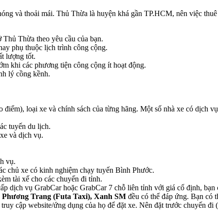
óng và thoải mái. Thủ Thừa là huyện khá gần TP.HCM, nên việc thuê xe 
ể ở Thủ Thừa theo yêu cầu của bạn.
hay phụ thuộc lịch trình công cộng.
t lượng tốt.
ớm khi các phương tiện công cộng ít hoạt động.
nh lý cồng kềnh.
cao điểm), loại xe và chính sách của từng hãng. Một số nhà xe có dịch vụ
ác tuyến du lịch.
xe và dịch vụ.
h vụ.
m các chủ xe có kinh nghiệm chạy tuyến Bình Phước.
èm tài xế cho các chuyến đi tỉnh.
p dịch vụ GrabCar hoặc GrabCar 7 chỗ liên tỉnh với giá cố định, bạn có
, Phương Trang (Futa Taxi), Xanh SM
đều có thể đáp ứng. Bạn có t
 truy cập website/ứng dụng của họ để đặt xe. Nên đặt trước chuyến đi (í