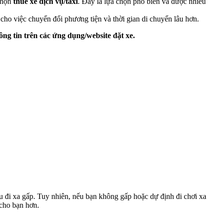
 chọn
thuê xe dịch vụ/taxi
. Đây là lựa chọn phổ biến và được nhiều
cho việc chuyển đổi phương tiện và thời gian di chuyển lâu hơn.
hông tin trên các ứng dụng/website đặt xe.
u đi xa gấp. Tuy nhiên, nếu bạn không gấp hoặc dự định đi chơi xa
 cho bạn hơn.