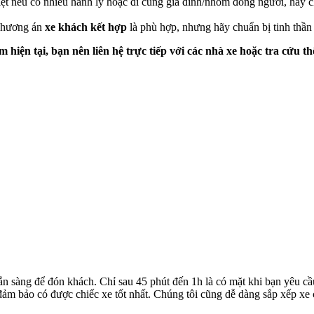
biệt nếu có nhiều hành lý hoặc đi cùng gia đình/nhóm đông người, hãy
 phương án
xe khách kết hợp
là phù hợp, nhưng hãy chuẩn bị tinh thần 
iểm hiện tại, bạn nên liên hệ trực tiếp với các nhà xe hoặc tra cứu t
ẵn sàng để đón khách. Chỉ sau 45 phút đến 1h là có mặt khi bạn yêu cầ
ể đảm bảo có được chiếc xe tốt nhất. Chúng tôi cũng dễ dàng sắp xếp xe