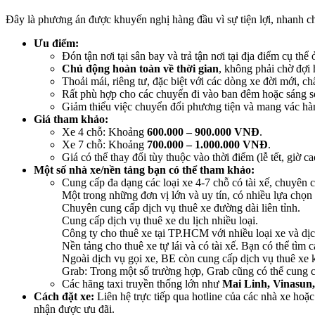
Đây là phương án được khuyến nghị hàng đầu vì sự tiện lợi, nhanh ch
Ưu điểm:
Đón tận nơi tại sân bay và trả tận nơi tại địa điểm cụ th
Chủ động hoàn toàn về thời gian
, không phải chờ đợi 
Thoải mái, riêng tư, đặc biệt với các dòng xe đời mới, chấ
Rất phù hợp cho các chuyến đi vào ban đêm hoặc sáng s
Giảm thiểu việc chuyển đổi phương tiện và mang vác hà
Giá tham khảo:
Xe 4 chỗ: Khoảng
600.000 – 900.000 VNĐ
.
Xe 7 chỗ: Khoảng
700.000 – 1.000.000 VNĐ
.
Giá có thể thay đổi tùy thuộc vào thời điểm (lễ tết, giờ 
Một số nhà xe/nền tảng bạn có thể tham khảo:
Cung cấp đa dạng các loại xe 4-7 chỗ có tài xế, chuyên c
Một trong những đơn vị lớn và uy tín, có nhiều lựa chọn 
Chuyên cung cấp dịch vụ thuê xe đường dài liên tỉnh.
Cung cấp dịch vụ thuê xe du lịch nhiều loại.
Công ty cho thuê xe tại TP.HCM với nhiều loại xe và dịc
Nền tảng cho thuê xe tự lái và có tài xế. Bạn có thể tì
Ngoài dịch vụ gọi xe, BE còn cung cấp dịch vụ thuê xe k
Grab: Trong một số trường hợp, Grab cũng có thể cung cấ
Các hãng taxi truyền thống lớn như
Mai Linh, Vinasun
Cách đặt xe:
Liên hệ trực tiếp qua hotline của các nhà xe hoặc
nhận được ưu đãi.