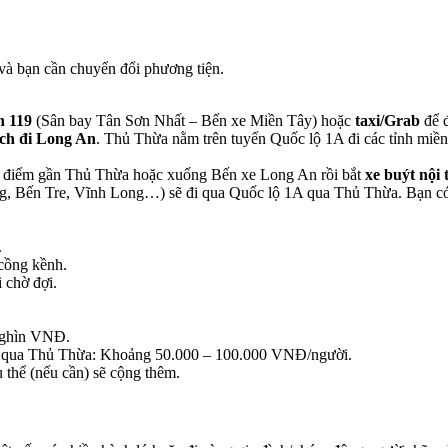
 và bạn cần chuyển đổi phương tiện.
n 119
(Sân bay Tân Sơn Nhất – Bến xe Miền Tây) hoặc
taxi/Grab
để 
ch đi Long An
. Thủ Thừa nằm trên tuyến Quốc lộ 1A đi các tỉnh miền
i điểm gần Thủ Thừa hoặc xuống Bến xe Long An rồi bắt
xe buýt nội 
ng, Bến Tre, Vĩnh Long…) sẽ đi qua Quốc lộ 1A qua Thủ Thừa. Bạn có
.
 cồng kềnh.
i chờ đợi.
nghìn VNĐ.
i qua Thủ Thừa: Khoảng 50.000 – 100.000 VNĐ/người.
 thể (nếu cần) sẽ cộng thêm.