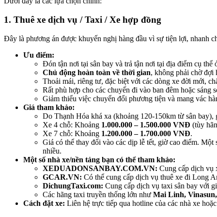
Dưới đây là các lựa chọn chính:
1. Thuê xe dịch vụ / Taxi / Xe hợp đồng
Đây là phương án được khuyến nghị hàng đầu vì sự tiện lợi, nhanh 
Ưu điểm:
Đón tận nơi tại sân bay và trả tận nơi tại địa điểm cụ th
Chủ động hoàn toàn về thời gian
, không phải chờ đợi 
Thoải mái, riêng tư, đặc biệt với các dòng xe đời mới, chấ
Rất phù hợp cho các chuyến đi vào ban đêm hoặc sáng s
Giảm thiểu việc chuyển đổi phương tiện và mang vác hà
Giá tham khảo:
Do Thạnh Hóa khá xa (khoảng 120-150km từ sân bay), gi
Xe 4 chỗ: Khoảng
1.000.000 – 1.500.000 VNĐ
(tùy hãn
Xe 7 chỗ: Khoảng
1.200.000 – 1.700.000 VNĐ
.
Giá có thể thay đổi vào các dịp lễ tết, giờ cao điểm. Mộ
nhiều.
Một số nhà xe/nền tảng bạn có thể tham khảo:
XEDUADONSANBAY.COM.VN:
Cung cấp dịch vụ x
GCAR.VN:
Có thể cung cấp dịch vụ thuê xe đi Long A
DichungTaxi.com:
Cung cấp dịch vụ taxi sân bay với g
Các hãng taxi truyền thống lớn như
Mai Linh, Vinasun
Cách đặt xe:
Liên hệ trực tiếp qua hotline của các nhà xe hoặ