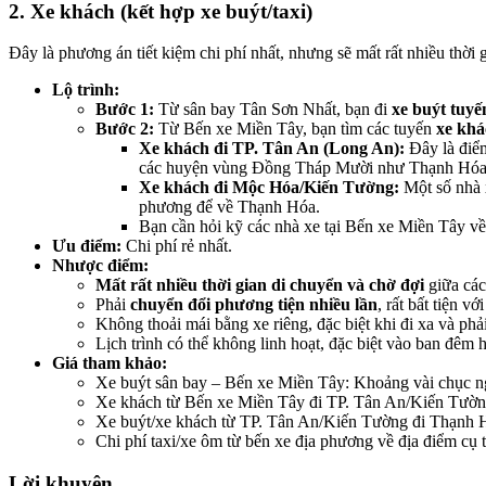
2. Xe khách (kết hợp xe buýt/taxi)
Đây là phương án tiết kiệm chi phí nhất, nhưng sẽ mất rất nhiều thời
Lộ trình:
Bước 1:
Từ sân bay Tân Sơn Nhất, bạn đi
xe buýt tuyế
Bước 2:
Từ Bến xe Miền Tây, bạn tìm các tuyến
xe khá
Xe khách đi TP. Tân An (Long An):
Đây là điểm
các huyện vùng Đồng Tháp Mười như Thạnh Hóa
Xe khách đi Mộc Hóa/Kiến Tường:
Một số nhà 
phương để về Thạnh Hóa.
Bạn cần hỏi kỹ các nhà xe tại Bến xe Miền Tây v
Ưu điểm:
Chi phí rẻ nhất.
Nhược điểm:
Mất rất nhiều thời gian di chuyển và chờ đợi
giữa các 
Phải
chuyển đổi phương tiện nhiều lần
, rất bất tiện v
Không thoải mái bằng xe riêng, đặc biệt khi đi xa và phải
Lịch trình có thể không linh hoạt, đặc biệt vào ban đê
Giá tham khảo:
Xe buýt sân bay – Bến xe Miền Tây: Khoảng vài chục 
Xe khách từ Bến xe Miền Tây đi TP. Tân An/Kiến Tườ
Xe buýt/xe khách từ TP. Tân An/Kiến Tường đi Thạnh H
Chi phí taxi/xe ôm từ bến xe địa phương về địa điểm cụ
Lời khuyên