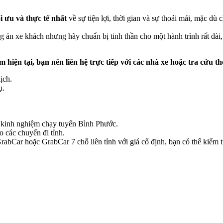
ối ưu và thực tế nhất
về sự tiện lợi, thời gian và sự thoải mái, mặc d
g án xe khách nhưng hãy chuẩn bị tinh thần cho một hành trình rất dài,
iểm hiện tại, bạn nên liên hệ trực tiếp với các nhà xe hoặc tra cứu t
ịch.
ụ.
có kinh nghiệm chạy tuyến Bình Phước.
o các chuyến đi tỉnh.
bCar hoặc GrabCar 7 chỗ liên tỉnh với giá cố định, bạn có thể kiểm tr