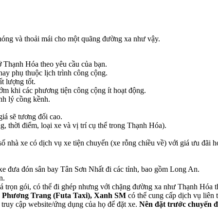
chóng và thoải mái cho một quãng đường xa như vậy.
ể ở Thạnh Hóa theo yêu cầu của bạn.
hay phụ thuộc lịch trình công cộng.
t lượng tốt.
ớm khi các phương tiện công cộng ít hoạt động.
nh lý cồng kềnh.
á sẽ tương đối cao.
g, thời điểm, loại xe và vị trí cụ thể trong Thạnh Hóa).
t số nhà xe có dịch vụ xe tiện chuyến (xe rỗng chiều về) với giá ưu đã
e đưa đón sân bay Tân Sơn Nhất đi các tỉnh, bao gồm Long An.
n.
iá trọn gói, có thể đi ghép nhưng với chặng đường xa như Thạnh Hóa th
, Phương Trang (Futa Taxi), Xanh SM
có thể cung cấp dịch vụ liên t
c truy cập website/ứng dụng của họ để đặt xe.
Nên đặt trước chuyến đi