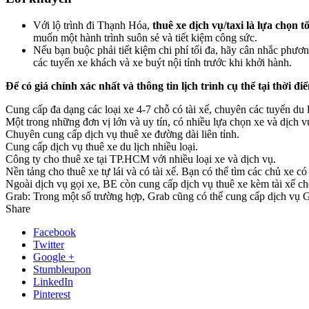
Với lộ trình đi Thạnh Hóa,
thuê xe dịch vụ/taxi là lựa chọn t
muốn một hành trình suôn sẻ và tiết kiệm công sức.
Nếu bạn buộc phải tiết kiệm chi phí tối đa, hãy cân nhắc phươn
các tuyến xe khách và xe buýt nội tỉnh trước khi khởi hành.
Để có giá chính xác nhất và thông tin lịch trình cụ thể tại thời đ
Cung cấp đa dạng các loại xe 4-7 chỗ có tài xế, chuyên các tuyến du l
Một trong những đơn vị lớn và uy tín, có nhiều lựa chọn xe và dịch v
Chuyên cung cấp dịch vụ thuê xe đường dài liên tỉnh.
Cung cấp dịch vụ thuê xe du lịch nhiều loại.
Công ty cho thuê xe tại TP.HCM với nhiều loại xe và dịch vụ.
Nền tảng cho thuê xe tự lái và có tài xế. Bạn có thể tìm các chủ xe 
Ngoài dịch vụ gọi xe, BE còn cung cấp dịch vụ thuê xe kèm tài xế ch
Grab: Trong một số trường hợp, Grab cũng có thể cung cấp dịch vụ Gra
Share
Facebook
Twitter
Google +
Stumbleupon
LinkedIn
Pinterest