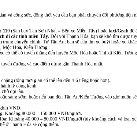
 gian và công sức, đồng thời yêu cầu bạn phải chuyển đổi phương tiện n
n 119
(Sân bay Tân Sơn Nhất – Bến xe Miền Tây) hoặc
taxi/Grab
để 
ch đi các tỉnh miền Tây
. Đối với Thạnh Hóa, bạn sẽ khó tìm được tuy
 trung chuyển chính. Từ Tân An, bạn sẽ cần tìm xe buýt hoặc xe khá
, Mộc Hóa, Kiến Tường.
xe có thể có tuyến thẳng đến huyện Mộc Hóa hoặc Thị xã Kiến Tường (
ề tuyến đường và các điểm dừng gần Thạnh Hóa nhất.
chặng (tổng thời gian có thể lên đến 4-6 tiếng hoặc hơn).
ới hành lý cồng kềnh.
 chờ đợi lâu.
m hoặc sáng sớm, hoặc nếu bạn đến Tân An/Kiến Tường vào giờ muộn sẽ 
nghìn VNĐ.
ng: Khoảng 80.000 – 150.000 VNĐ/người.
óa: Khoảng 40.000 – 80.000 VNĐ/người (tùy khoảng cách và loại xe
 thể ở Thạnh Hóa sẽ cộng thêm.