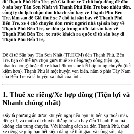
đi Thạnh Phú Bến Tre, giá Giá thuê xe 7 chỗ hợp đồng để đón
ở sân bay Tân Sơn Nhất về Thạnh Phú Bến Tre bao nhiêu tiền,
công ty du lịch nhận đón khách sân bay về Thạnh Phú Bến
Tre, làm sao để Giá thuê xe 7 chỗ tại sân bay về Thạnh Phú
Bến Tre, xe 4 chỗ chuyên đón rước người nhà tại sân bay về
Thạnh Phú Bến Tre, xe đón ga trong nước tại sân bay về
Thạnh Phú Bến Tre, xe rước khách ra quốc tế từ sân bay đi
Thạnh Phú Bến Tre,
Để đi từ Sân bay Tân Sơn Nhất (TP.HCM) đến Thạnh Phú, Bến
Tre, bạn có thể lựa chọn giữa thuê xe riêng/hợp đồng (tiện lợi,
nhanh chóng) hoặc đi xe khách/limousine kết hợp trung chuyển (tiết
kiệm hơn). Thạnh Phú là một huyện ven biển, nằm ở phía Tây Nam
của Bến Tre và là huyện xa nhất của tỉnh.
1. Thuê xe riêng/Xe hợp đồng (Tiện lợi và
Nhanh chóng nhất)
Đây là phương án được khuyến nghị nếu bạn ưu tiên sự thoải mái,
riêng tư, và muốn di chuyển thẳng từ sân bay đến Thạnh Phú mà
không cần trung chuyển. Với khoảng cách xa đến Thạnh Phú, thuê
xe riêng sẽ giúp bạn tiết kiệm đáng kể thời gian và công sức, đặc