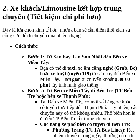
2. Xe khách/Limousine kết hợp trung
chuyển (Tiết kiệm chi phí hơn)
Đây là lựa chọn kinh tế hơn, nhưng bạn sẽ cần thêm thời gian và
công sức để di chuyển qua nhiều chặng.
Cách thức:
Bước 1: Từ Sân bay Tân Sơn Nhất đến Bến xe
Miền Tây:
Bạn có thể đi
taxi, xe ôm công nghệ (Grab, Be)
hoặc
xe buýt (tuyến 119)
từ sân bay đến Bến xe
Miền Tây. Thời gian di chuyển khoảng
30-60
phút
tùy tình hình giao thông.
Bước 2: Từ Bến xe Miền Tây đi Bến Tre (TP Bến
Tre hoặc bến xe Thạnh Phú):
Tại Bến xe Miền Tây, có một số hãng xe khách
có tuyến trực tiếp đến Thạnh Phú. Tuy nhiên, các
chuyến này có thể không nhiều. Phổ biến hơn là
đi đến TP Bến Tre rồi trung chuyển.
Các hãng xe phổ biến có tuyến đi Bến Tre:
Phương Trang (FUTA Bus Lines):
Rất
nhiều chuyến trong ngày, thường có dịch