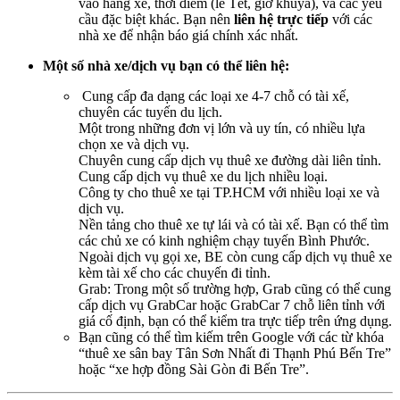
vào hãng xe, thời điểm (lễ Tết, giờ khuya), và các yêu
cầu đặc biệt khác. Bạn nên
liên hệ trực tiếp
với các
nhà xe để nhận báo giá chính xác nhất.
Một số nhà xe/dịch vụ bạn có thể liên hệ:
Cung cấp đa dạng các loại xe 4-7 chỗ có tài xế,
chuyên các tuyến du lịch.
Một trong những đơn vị lớn và uy tín, có nhiều lựa
chọn xe và dịch vụ.
Chuyên cung cấp dịch vụ thuê xe đường dài liên tỉnh.
Cung cấp dịch vụ thuê xe du lịch nhiều loại.
Công ty cho thuê xe tại TP.HCM với nhiều loại xe và
dịch vụ.
Nền tảng cho thuê xe tự lái và có tài xế. Bạn có thể tìm
các chủ xe có kinh nghiệm chạy tuyến Bình Phước.
Ngoài dịch vụ gọi xe, BE còn cung cấp dịch vụ thuê xe
kèm tài xế cho các chuyến đi tỉnh.
Grab: Trong một số trường hợp, Grab cũng có thể cung
cấp dịch vụ GrabCar hoặc GrabCar 7 chỗ liên tỉnh với
giá cố định, bạn có thể kiểm tra trực tiếp trên ứng dụng.
Bạn cũng có thể tìm kiếm trên Google với các từ khóa
“thuê xe sân bay Tân Sơn Nhất đi Thạnh Phú Bến Tre”
hoặc “xe hợp đồng Sài Gòn đi Bến Tre”.