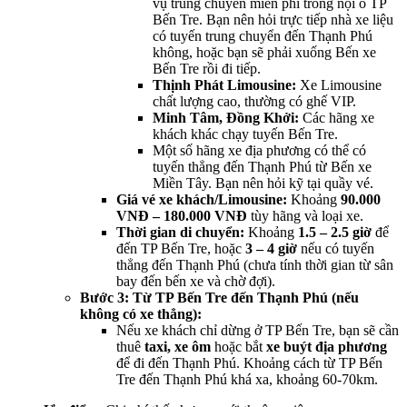
vụ trung chuyển miễn phí trong nội ô TP
Bến Tre. Bạn nên hỏi trực tiếp nhà xe liệu
có tuyến trung chuyển đến Thạnh Phú
không, hoặc bạn sẽ phải xuống Bến xe
Bến Tre rồi đi tiếp.
Thịnh Phát Limousine:
Xe Limousine
chất lượng cao, thường có ghế VIP.
Minh Tâm, Đồng Khởi:
Các hãng xe
khách khác chạy tuyến Bến Tre.
Một số hãng xe địa phương có thể có
tuyến thẳng đến Thạnh Phú từ Bến xe
Miền Tây. Bạn nên hỏi kỹ tại quầy vé.
Giá vé xe khách/Limousine:
Khoảng
90.000
VNĐ – 180.000 VNĐ
tùy hãng và loại xe.
Thời gian di chuyển:
Khoảng
1.5 – 2.5 giờ
để
đến TP Bến Tre, hoặc
3 – 4 giờ
nếu có tuyến
thẳng đến Thạnh Phú (chưa tính thời gian từ sân
bay đến bến xe và chờ đợi).
Bước 3: Từ TP Bến Tre đến Thạnh Phú (nếu
không có xe thẳng):
Nếu xe khách chỉ dừng ở TP Bến Tre, bạn sẽ cần
thuê
taxi, xe ôm
hoặc bắt
xe buýt địa phương
để đi đến Thạnh Phú. Khoảng cách từ TP Bến
Tre đến Thạnh Phú khá xa, khoảng 60-70km.