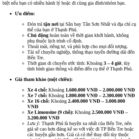
biệt nếu bạn có nhiều hành lý hoặc đi cùng gia đình/nhóm bạn.
Ưu điểm:
Đón trả
tận nơi
tại Sân bay Tân Sơn Nhất và địa chỉ cụ
thể của bạn ở Thạnh Phú.
Chủ động
hoàn toàn về thời gian khởi hành,
không
phụ thuộc lịch trình cố định.
Thoải mái, riêng tư, và phù hợp cho mọi đối tượng.
Tài xế chuyên nghiệp, thông thạo tuyến đường dài đến
Bến Tre.
Thời gian di chuyển ước tính: Khoảng
3 – 4 giờ
, tùy
tình hình giao thông và điểm đến cụ thể ở Thạnh Phú.
Giá tham khảo (một chiều):
Xe 4 chỗ:
Khoảng
1.600.000 VNĐ – 2.000.000 VNĐ
Xe 7 chỗ:
Khoảng
1.800.000 VNĐ – 2.300.000 VNĐ
Xe 16 chỗ:
Khoảng
2.400.000 VNĐ – 3.000.000
VNĐ
Xe Limousine (9 chỗ):
Khoảng
2.500.000 VNĐ –
3.200.000 VNĐ
Lưu ý:
Thạnh Phú là huyện xa nhất của Bến Tre, nên
giá sẽ cao hơn đáng kể so với việc đi TP Bến Tre hoặc
các huyện gần hơn. Giá cả có thể thay đổi tùy thuộc