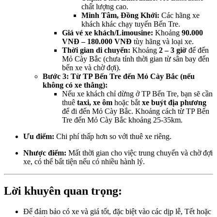
chất lượng cao.
Minh Tâm, Đồng Khởi:
Các hãng xe
khách khác chạy tuyến Bến Tre.
Giá vé xe khách/Limousine:
Khoảng
90.000
VNĐ – 180.000 VNĐ
tùy hãng và loại xe.
Thời gian di chuyển:
Khoảng
2 – 3 giờ
để đến
Mỏ Cày Bắc (chưa tính thời gian từ sân bay đến
bến xe và chờ đợi).
Bước 3: Từ TP Bến Tre đến Mỏ Cày Bắc (nếu
không có xe thẳng):
Nếu xe khách chỉ dừng ở TP Bến Tre, bạn sẽ cần
thuê
taxi, xe ôm
hoặc bắt
xe buýt địa phương
để đi đến Mỏ Cày Bắc. Khoảng cách từ TP Bến
Tre đến Mỏ Cày Bắc khoảng 25-35km.
Ưu điểm:
Chi phí thấp hơn so với thuê xe riêng.
Nhược điểm:
Mất thời gian cho việc trung chuyển và chờ đợi
xe, có thể bất tiện nếu có nhiều hành lý.
Lời khuyên quan trọng:
Để đảm bảo có xe và giá tốt, đặc biệt vào các dịp lễ, Tết hoặc