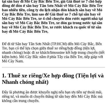
tại sân bay đi Mỏ Cày Bắc Bến Tre, giá Giá thuê xe 7 chỗ hợp
đồng để đón ở sân bay Tân Sơn Nhất về Mỏ Cày Bắc Bến Tre
bao nhiêu tiền, công ty du lịch nhận đón khách sân bay về Mỏ
Cày Bắc Bến Tre, làm sao để Giá thuê xe 7 chỗ tại sân bay về
Mỏ Cày Bắc Bến Tre, xe 4 chỗ chuyên đón rước người nhà tại
sân bay về Mỏ Cày Bắc Bến Tre, xe đón ga trong nước tại sân
bay về Mỏ Cày Bắc Bến Tre, xe rước khách ra quốc tế từ sân
bay đi Mỏ Cày Bắc Bến Tre,
Để đi từ Sân bay Tân Sơn Nhất (TP.HCM) đến Mỏ Cày Bắc, Bến
Tre, bạn có thể lựa chọn giữa thuê xe riêng/hợp đồng (tiện lợi,
nhanh chóng) hoặc đi xe khách/limousine kết hợp trung chuyển (tiết
kiệm hơn). Mỏ Cày Bắc nằm ở phía Tây của Bến Tre, tiếp giáp với
Mỏ Cày Nam.
1. Thuê xe riêng/Xe hợp đồng (Tiện lợi và
Nhanh chóng nhất)
Đây là phương án được khuyến nghị nếu bạn ưu tiên sự thoải mái,
riêng tư, và muốn di chuyển thẳng từ sân bay đến Mỏ Cày Bắc mà
không cần trung chuyển.