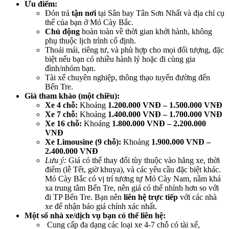
Ưu điểm:
Đón trả
tận nơi
tại Sân bay Tân Sơn Nhất và địa chỉ cụ
thể của bạn ở Mỏ Cày Bắc.
Chủ động
hoàn toàn về thời gian khởi hành, không
phụ thuộc lịch trình cố định.
Thoải mái, riêng tư, và phù hợp cho mọi đối tượng, đặc
biệt nếu bạn có nhiều hành lý hoặc đi cùng gia
đình/nhóm bạn.
Tài xế chuyên nghiệp, thông thạo tuyến đường đến
Bến Tre.
Giá tham khảo (một chiều):
Xe 4 chỗ:
Khoảng
1.200.000 VNĐ – 1.500.000 VNĐ
Xe 7 chỗ:
Khoảng
1.400.000 VNĐ – 1.700.000 VNĐ
Xe 16 chỗ:
Khoảng
1.800.000 VNĐ – 2.200.000
VNĐ
Xe Limousine (9 chỗ):
Khoảng
1.900.000 VNĐ –
2.400.000 VNĐ
Lưu ý:
Giá có thể thay đổi tùy thuộc vào hãng xe, thời
điểm (lễ Tết, giờ khuya), và các yêu cầu đặc biệt khác.
Mỏ Cày Bắc có vị trí tương tự Mỏ Cày Nam, nằm khá
xa trung tâm Bến Tre, nên giá có thể nhỉnh hơn so với
đi TP Bến Tre. Bạn nên
liên hệ trực tiếp
với các nhà
xe để nhận báo giá chính xác nhất.
Một số nhà xe/dịch vụ bạn có thể liên hệ:
Cung cấp đa dạng các loại xe 4-7 chỗ có tài xế,