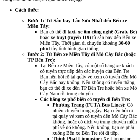
Cách thức:
Bước 1: Từ Sân bay Tân Sơn Nhất đến Bến xe
Miền Tây:
Bạn có thể đi
taxi, xe ôm công nghệ (Grab, Be)
hoặc
xe buýt (tuyến 119)
từ sân bay đến Bến xe
Miền Tây. Thời gian di chuyển khoảng
30-60
phút
tùy tình hình giao thông.
Bước 2: Từ Bến xe Miền Tây đi Mỏ Cày Bắc (hoặc
TP Bến Tre):
Tại Bến xe Miền Tây, có một số hãng xe khách
có tuyến trực tiếp đến các huyện của Bến Tre.
Bạn nên hỏi rõ tại quầy vé xem có tuyến đến Mỏ
Cày Bắc hay không. Nếu không có tuyến thẳng,
bạn có thể đi xe đến TP Bến Tre hoặc bến xe Mỏ
Cày Nam rồi trung chuyển.
Các hãng xe phổ biến có tuyến đi Bến Tre:
Phương Trang (FUTA Bus Lines):
Có
nhiều chuyến trong ngày. Bạn nên hỏi rõ
tại quầy vé xem có tuyến đến Mỏ Cày Bắc
không, hoặc có dịch vụ trung chuyển miễn
phí về đó không. Nếu không, bạn sẽ phải
xuống Bến xe Bến Tre rồi đi tiếp.
Thịnh Phát Limousine:
Xe Limousine