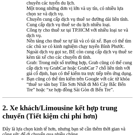
chuyên các tuyến du lịch.
Một trong những đơn vị lớn và uy tín, có nhiều lựa
chọn xe và dịch vụ.
Chuyên cung cấp dịch vụ thuê xe đường dài liên tỉnh.
Cung cấp dịch vụ thuê xe du lịch nhiều loại.
Công ty cho thuê xe tại TP.HCM với nhiều loại xe và
dịch vụ.
Nền tảng cho thuê xe tự lái và có tài xế. Bạn có thể tìm
các chủ xe có kinh nghiệm chạy tuyến Bình Phước.
Ngoài dịch vụ gọi xe, BE còn cung cấp dịch vụ thuê xe
kèm tài xế cho các chuyến đi tỉnh.
Grab: Trong một số trường hợp, Grab cũng có thể cung
cấp dịch vụ GrabCar hoặc GrabCar 7 chỗ liên tỉnh với
giá cố định, bạn có thể kiểm tra trực tiếp trên ứng dụng.
Bạn cũng có thể tìm kiếm trên Google với các từ khóa
“thuê xe sân bay Tân Sơn Nhất đi Mỏ Cày Bắc Bến
Tre” hoặc “xe hợp đồng Sài Gòn đi Bến Tre”.
2. Xe khách/Limousine kết hợp trung
chuyển (Tiết kiệm chi phí hơn)
Đây là lựa chọn kinh tế hơn, nhưng bạn sẽ cần thêm thời gian và
công sức để di chuyển qua nhiều chặng.