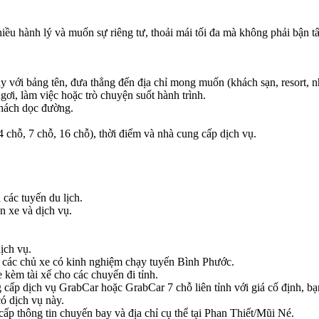
iều hành lý và muốn sự riêng tư, thoải mái tối đa mà không phải bận t
y với bảng tên, đưa thẳng đến địa chỉ mong muốn (khách sạn, resort, 
gơi, làm việc hoặc trò chuyện suốt hành trình.
hách dọc đường.
4 chỗ, 7 chỗ, 16 chỗ), thời điểm và nhà cung cấp dịch vụ.
 các tuyến du lịch.
n xe và dịch vụ.
ịch vụ.
tìm các chủ xe có kinh nghiệm chạy tuyến Bình Phước.
 kèm tài xế cho các chuyến đi tỉnh.
cấp dịch vụ GrabCar hoặc GrabCar 7 chỗ liên tỉnh với giá cố định, bạn 
ó dịch vụ này.
 cấp thông tin chuyến bay và địa chỉ cụ thể tại Phan Thiết/Mũi Né.