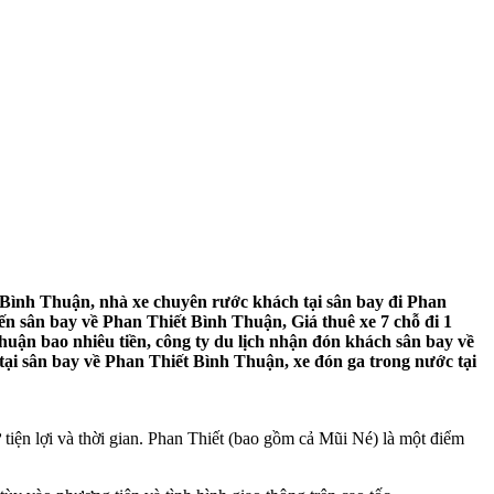
 Bình Thuận, nhà xe chuyên rước khách tại sân bay đi Phan
ến sân bay về Phan Thiết Bình Thuận, Giá thuê xe 7 chỗ đi 1
huận bao nhiêu tiền, công ty du lịch nhận đón khách sân bay về
tại sân bay về Phan Thiết Bình Thuận, xe đón ga trong nước tại
iện lợi và thời gian. Phan Thiết (bao gồm cả Mũi Né) là một điểm