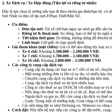
2. Xe Dịch vụ / Xe Hợp đồng (Tiện lợi và riêng tư nhất):
Đây là lựa chọn lý tưởng nếu bạn đi theo nhóm gia đình/bạn bè, có nh
Sơn Nhất và đưa về tận nơi ở Phan Thiết/Mũi Né.
Ưu điểm:
Đón tận nơi:
Tài xế chờ bạn ngay tại sảnh ga đến sân ba
Riêng tư & thoải mái:
Xe riêng, bạn có thể tự do nghỉ n
Tiết kiệm thời gian:
Đi thẳng, không dừng đỗ đón/trả k
Linh hoạt:
Giờ giấc do bạn quyết định.
Giá tham khảo (một chiều):
Giá có thể dao động tùy loại xe (
Xe 4 chỗ:
Khoảng
1.500.000 – 2.200.000 VNĐ
.
Xe 7 chỗ:
Khoảng
1.700.000 – 2.500.000 VNĐ
.
Xe 16 chỗ:
Khoảng
2.800.000 – 3.500.000 VNĐ
.
Các công ty cung cấp dịch vụ:
– Cung cấp đa dạng các loại xe 4-7 chỗ có tài xế, chuyên
– Một trong những đơn vị lớn và uy tín, có nhiều lựa chọ
– Chuyên cung cấp dịch vụ thuê xe đường dài liên tỉnh.
– Cung cấp dịch vụ thuê xe du lịch nhiều loại.
– Công ty cho thuê xe tại TP.HCM với nhiều loại xe và d
– Nền tảng cho thuê xe tự lái và có tài xế. Bạn có thể 
– Ngoài dịch vụ gọi xe, BE còn cung cấp dịch vụ thuê xe
– Grab: Trong một số trường hợp, Grab cũng có thể cung 
Các nền tảng đặt xe như Dichung.vn, Nhieuxe.vn cũng c
Cách đặt:
Nên liên hệ trực tiếp các công ty để đặt trước, cung