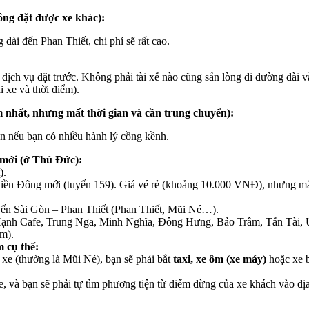
ông đặt được xe khác):
dài đến Phan Thiết, chi phí sẽ rất cao.
dịch vụ đặt trước. Không phải tài xế nào cũng sẵn lòng đi đường dài v
i xe và thời điểm).
 nhất, nhưng mất thời gian và cần trung chuyển):
ện nếu bạn có nhiều hành lý cồng kềnh.
mới (ở Thủ Đức):
).
iền Đông mới (tuyến 159). Giá vé rẻ (khoảng 10.000 VNĐ), nhưng mất 
yến Sài Gòn – Phan Thiết (Phan Thiết, Mũi Né…).
nh Cafe, Trung Nga, Minh Nghĩa, Đông Hưng, Bảo Trâm, Tấn Tài,
m).
 cụ thể:
 xe (thường là Mũi Né), bạn sẽ phải bắt
taxi, xe ôm (xe máy)
hoặc xe b
e, và bạn sẽ phải tự tìm phương tiện từ điểm dừng của xe khách vào đị