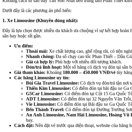
Khoảng cách từ sân bay Tân Sơn Nhất đến trung tâm Phan Thiết kh
Dưới đây là các phương án phổ biến:
1. Xe Limousine (Khuyên dùng nhất):
Đây là lựa chọn được nhiều du khách ưa chuộng vì sự kết hợp hoàn hả
sân bay hoặc rất gần.
Ưu điểm:
Thoải mái:
Xe chất lượng cao, ghế rộng rãi, có tiện nghi
Nhanh chóng:
Đa số chạy cao tốc Phan Thiết – Dầu Giây
Giá cả hợp lý:
Phù hợp với nhiều đối tượng khách.
Đón/trả linh hoạt:
Một số hãng có dịch vụ đón tại sân ba
Giá tham khảo:
Khoảng
180.000 – 450.000 VNĐ/vé
tùy hãng
Các hãng Limousine uy tín:
Bùi Gia Travel Limousine:
Có dịch vụ đón/trả tận nơi
Thiên Kim Limousine:
Có điểm đón tại bãi đậu xe Ga
G5Car Limousine:
Có điểm đón tại Cột 15 Ga Quốc T
ADT Limousine:
Có điểm đón tại 32 Nguyễn Văn Trỗi
Vie Limousine:
Có điểm đón tại Bãi đậu xe Ga Quốc T
Bến Thành Travel:
Có điểm đón tại Đường Trường Sơn
An Anh Limousine, Nam Hải Limousine, Hoàng Vũ L
bay.
Cách đặt:
Nên đặt vé trước qua điện thoại, website của hãng h