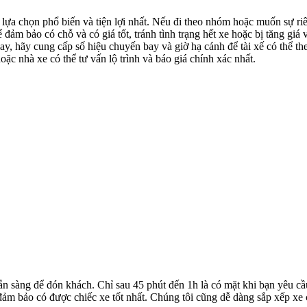
 lựa chọn phổ biến và tiện lợi nhất. Nếu đi theo nhóm hoặc muốn sự ri
đảm bảo có chỗ và có giá tốt, tránh tình trạng hết xe hoặc bị tăng giá 
y, hãy cung cấp số hiệu chuyến bay và giờ hạ cánh để tài xế có thể th
oặc nhà xe có thể tư vấn lộ trình và báo giá chính xác nhất.
ẵn sàng để đón khách. Chỉ sau 45 phút đến 1h là có mặt khi bạn yêu cầ
ể đảm bảo có được chiếc xe tốt nhất. Chúng tôi cũng dễ dàng sắp xếp xe