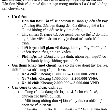
Tân Sơn Nhất và đưa về tận nơi bạn mong muốn ở La Gi mà không
cần chuyển xe.
Ưu điểm:
Đón tận nơi:
Tài xế sẽ chờ bạn tại sảnh ga đến sân bay
với bảng tên, đưa bạn thẳng đến địa điểm cụ thể ở La
Gi mà không cần đổi xe hay tìm đường.
Thoải mái & riêng tư:
Xe riêng, bạn có thể tự do nghỉ
ngơi, làm việc hoặc trò chuyện thoải mái suốt hành
trình.
Tiết kiệm thời gian:
Đi thẳng, không dừng đỗ đón/trả
khách dọc đường như xe khách.
Phù hợp:
Lý tưởng cho gia đình, nhóm bạn, người có
nhiều hành lý hoặc không quen đường.
Giá tham khảo (một chiều):
Giá có thể dao động tùy loại xe,
thời điểm và nhà cung cấp dịch vụ.
Xe 4 chỗ:
Khoảng
1.300.000 – 1.800.000 VNĐ
.
Xe 7 chỗ:
Khoảng
1.500.000 – 2.200.000 VNĐ
.
Xe 16 chỗ:
Khoảng
2.000.000 – 3.000.000 VNĐ
.
Các công ty cung cấp dịch vụ:
– Cung cấp đa dạng các loại xe 4-7 chỗ có tài xế,
chuyên các tuyến du lịch.
– Một trong những đơn vị lớn và uy tín, có nhiều lựa
chọn xe và dịch vụ.
– Chuyên cung cấp dịch vụ thuê xe đường dài liên tỉnh.