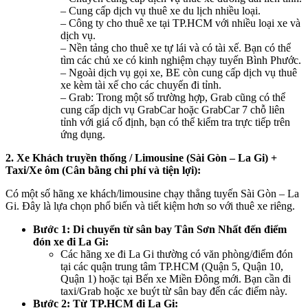
– Cung cấp dịch vụ thuê xe du lịch nhiều loại.
– Công ty cho thuê xe tại TP.HCM với nhiều loại xe và
dịch vụ.
– Nền tảng cho thuê xe tự lái và có tài xế. Bạn có thể
tìm các chủ xe có kinh nghiệm chạy tuyến Bình Phước.
– Ngoài dịch vụ gọi xe, BE còn cung cấp dịch vụ thuê
xe kèm tài xế cho các chuyến đi tỉnh.
– Grab: Trong một số trường hợp, Grab cũng có thể
cung cấp dịch vụ GrabCar hoặc GrabCar 7 chỗ liên
tỉnh với giá cố định, bạn có thể kiểm tra trực tiếp trên
ứng dụng.
2. Xe Khách truyền thống / Limousine (Sài Gòn – La Gi) +
Taxi/Xe ôm (Cân bằng chi phí và tiện lợi):
Có một số hãng xe khách/limousine chạy thẳng tuyến Sài Gòn – La
Gi. Đây là lựa chọn phổ biến và tiết kiệm hơn so với thuê xe riêng.
Bước 1: Di chuyển từ sân bay Tân Sơn Nhất đến điểm
đón xe đi La Gi:
Các hãng xe đi La Gi thường có văn phòng/điểm đón
tại các quận trung tâm TP.HCM (Quận 5, Quận 10,
Quận 1) hoặc tại Bến xe Miền Đông mới. Bạn cần đi
taxi/Grab hoặc xe buýt từ sân bay đến các điểm này.
Bước 2: Từ TP.HCM đi La Gi: