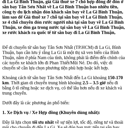
đi La Gi Bình Thuận, giá Giá thuê xe 7 chỗ hợp đồng để đón ở
sân bay Tân Sơn Nhất về La Gi Bình Thuận bao nhiêu tiền,
công ty du lịch nhận đón khách sân bay về La Gi Bình Thuận,
làm sao để Giá thuê xe 7 chỗ tại sân bay về La Gi Bình Thuận,
xe 4 chỗ chuyên đón rước người nhà tại sân bay về La Gi Bình
Thuận, xe đón ga trong nước tại sân bay về La Gi Bình Thuận,
xe rước khách ra quốc tế từ sân bay đi La Gi Bình Thuận,
Để di chuyển từ sân bay Tân Sơn Nhất (TP.HCM) đi La Gi, Bình
Thuận, bạn cần lưu ý rằng La Gi là một thị xã ven biển của Bình
Thuận, nằm ở phía Nam của tỉnh, không phải là điểm đến chính của
các tuyến xe khách lớn đi Phan Thiết/Mũi Né. Do đó, việc di
chuyển sẽ cần lựa chọn phương tiện phù hợp hoặc kết hợp.
Khoảng cách từ sân bay Tân Sơn Nhất đến La Gi khoảng
150-170
km
. Thời gian di chuyển trung bình khoảng
2.5 – 3.5 giờ
nếu đi
bằng ô tô riêng hoặc xe dịch vụ, có thể lâu hơn nếu đi xe khách và
trung chuyển.
Dưới đây là các phương án phổ biến:
1. Xe Dịch vụ / Xe Hợp đồng (Khuyên dùng nhất):
Đây là lựa chọn
tối ưu nhất
về sự tiện lợi, tốc độ, riêng tư và thoải
mái cho chuyến đi đến La Gi. Xe sẽ đón bạn trực tiếp tại sân bay