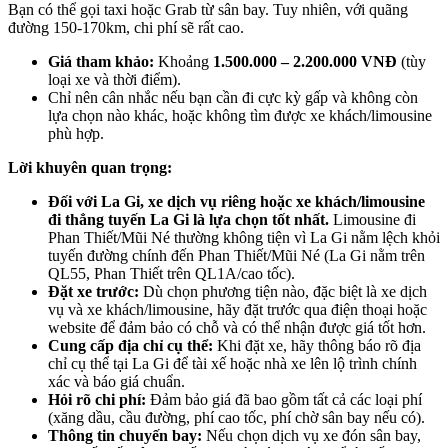
Bạn có thể gọi taxi hoặc Grab từ sân bay. Tuy nhiên, với quãng
đường 150-170km, chi phí sẽ rất cao.
Giá tham khảo:
Khoảng
1.500.000 – 2.200.000 VNĐ
(tùy
loại xe và thời điểm).
Chỉ nên cân nhắc nếu bạn cần đi cực kỳ gấp và không còn
lựa chọn nào khác, hoặc không tìm được xe khách/limousine
phù hợp.
Lời khuyên quan trọng:
Đối với La Gi, xe dịch vụ riêng hoặc xe khách/limousine
đi thẳng tuyến La Gi là lựa chọn tốt nhất.
Limousine đi
Phan Thiết/Mũi Né thường không tiện vì La Gi nằm lệch khỏi
tuyến đường chính đến Phan Thiết/Mũi Né (La Gi nằm trên
QL55, Phan Thiết trên QL1A/cao tốc).
Đặt xe trước:
Dù chọn phương tiện nào, đặc biệt là xe dịch
vụ và xe khách/limousine, hãy đặt trước qua điện thoại hoặc
website để đảm bảo có chỗ và có thể nhận được giá tốt hơn.
Cung cấp địa chỉ cụ thể:
Khi đặt xe, hãy thông báo rõ địa
chỉ cụ thể tại La Gi để tài xế hoặc nhà xe lên lộ trình chính
xác và báo giá chuẩn.
Hỏi rõ chi phí:
Đảm bảo giá đã bao gồm tất cả các loại phí
(xăng dầu, cầu đường, phí cao tốc, phí chờ sân bay nếu có).
Thông tin chuyến bay:
Nếu chọn dịch vụ xe đón sân bay,