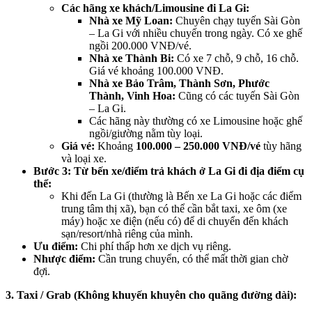
Các hãng xe khách/Limousine đi La Gi:
Nhà xe Mỹ Loan:
Chuyên chạy tuyến Sài Gòn
– La Gi với nhiều chuyến trong ngày. Có xe ghế
ngồi 200.000 VNĐ/vé.
Nhà xe Thành Bi:
Có xe 7 chỗ, 9 chỗ, 16 chỗ.
Giá vé khoảng 100.000 VNĐ.
Nhà xe Bảo Trâm, Thành Sơn, Phước
Thành, Vinh Hoa:
Cũng có các tuyến Sài Gòn
– La Gi.
Các hãng này thường có xe Limousine hoặc ghế
ngồi/giường nằm tùy loại.
Giá vé:
Khoảng
100.000 – 250.000 VNĐ/vé
tùy hãng
và loại xe.
Bước 3: Từ bến xe/điểm trả khách ở La Gi đi địa điểm cụ
thể:
Khi đến La Gi (thường là Bến xe La Gi hoặc các điểm
trung tâm thị xã), bạn có thể cần bắt taxi, xe ôm (xe
máy) hoặc xe điện (nếu có) để di chuyển đến khách
sạn/resort/nhà riêng của mình.
Ưu điểm:
Chi phí thấp hơn xe dịch vụ riêng.
Nhược điểm:
Cần trung chuyển, có thể mất thời gian chờ
đợi.
3. Taxi / Grab (Không khuyến khuyên cho quãng đường dài):