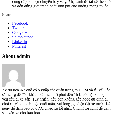
cung cấp số hiệu chuyến bay và giờ hạ cánh để tài xế theo dõi
và đón đúng giờ, tránh phát sinh phí chờ không mong muốn.
Share
Facebook
Twitter
Google +
Stumbleupon
LinkedIn
Pinterest
About admin
Xe du lịch 4-7 chỗ có ở khắp các quận trong tp HCM và tài xế luôn
sẵn sàng để đón khách. Chỉ sau 45 phút đến 1h là có mặt khi bạn
yêu cầu đi xa gấp. Tuy nhiên, nếu bạn không gấp hoặc dự định đi
chơi xa vào dịp lễ hoặc cuối tuần, vui lòng gọi điện đặt xe trước 1-2
ngày để đảm bảo có được chiếc xe tốt nhất. Chúng tôi cũng dễ dàng
sắp xếp xe cho bạn hơn.