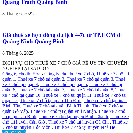
Quảng Trạch Quảng Bình
8 Tháng 6, 2025
Giá thuê xe hợp đồng du lịch 4-7c từ TP.HCM đi
Quảng Ninh Quảng Bình
8 Tháng 6, 2025
DỊCH VỤ CHO THUÊ XE 7 CHỖ GIÁ RẺ UY TÍN CHUYÊN
NGHIỆP TẠI SÀI GÒN
Công ty cho thuê xe
-
Công ty cho thuê xe 7 chỗ
,
Thuê xe 7 chỗ tại
quận 1
,
Thuê xe 7 chỗ tại quận 2
,
Thuê xe 7 chỗ tại quận 3
,
Thuê
xe 7 chỗ tại quận 4
,
Thuê xe 7 chỗ tại quận 5
,
Thuê xe 7 chỗ tại
quận 6
,
Thuê xe 7 chỗ tại quận 7
,
Thuê xe 7 chỗ tại quận 8
,
Thuê
xe 7 chỗ tại quận 10
,
Thuê xe 7 chỗ tại quận 11
,
Thuê xe 7 chỗ tại
quận 12
,
Thuê xe 7 chỗ tại quận Thủ Đức
,
Thuê xe 7 chỗ tại quận
Bình Tân
,
Thuê xe 7 chỗ tại quận Bình Thạnh
,
Thuê xe 7 chỗ tại
quận Gò Vấp
,
Thuê xe 7 chỗ tại quận Phú Nhuận
,
Thuê xe 7 chỗ
tại quận Tân Bình
,
Thuê xe 7 chỗ tại huyện Bình Chánh
,
Thuê xe 7
chỗ tại huyện Cần Giờ
,
Thuê xe 7 chỗ tại huyện Củ Chi
,
Thuê xe
7 chỗ tại huyện Hóc Môn
,
Thuê xe 7 chỗ tại huyện Nhà Bè
,
0905045525