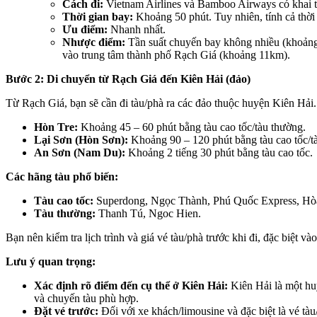
Cách đi:
Vietnam Airlines và Bamboo Airways có khai 
Thời gian bay:
Khoảng 50 phút. Tuy nhiên, tính cả thời g
Ưu điểm:
Nhanh nhất.
Nhược điểm:
Tần suất chuyến bay không nhiều (khoảng 
vào trung tâm thành phố Rạch Giá (khoảng 11km).
Bước 2: Di chuyển từ Rạch Giá đến Kiên Hải (đảo)
Từ Rạch Giá, bạn sẽ cần đi tàu/phà ra các đảo thuộc huyện Kiên Hải
Hòn Tre:
Khoảng 45 – 60 phút bằng tàu cao tốc/tàu thường.
Lại Sơn (Hòn Sơn):
Khoảng 90 – 120 phút bằng tàu cao tốc/t
An Sơn (Nam Du):
Khoảng 2 tiếng 30 phút bằng tàu cao tốc.
Các hãng tàu phổ biến:
Tàu cao tốc:
Superdong, Ngọc Thành, Phú Quốc Express, Hòa
Tàu thường:
Thanh Tú, Ngoc Hien.
Bạn nên kiểm tra lịch trình và giá vé tàu/phà trước khi đi, đặc biệt và
Lưu ý quan trọng:
Xác định rõ điểm đến cụ thể ở Kiên Hải:
Kiên Hải là một hu
và chuyến tàu phù hợp.
Đặt vé trước:
Đối với xe khách/limousine và đặc biệt là vé tàu/