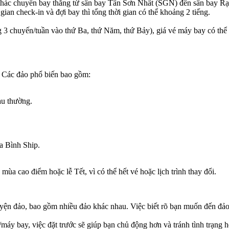
thác chuyến bay thẳng từ sân bay Tân Sơn Nhất (SGN) đến sân bay R
ian check-in và đợi bay thì tổng thời gian có thể khoảng 2 tiếng.
3 chuyến/tuần vào thứ Ba, thứ Năm, thứ Bảy), giá vé máy bay có thể c
. Các đảo phổ biến bao gồm:
àu thường.
 Bình Ship.
o mùa cao điểm hoặc lễ Tết, vì có thể hết vé hoặc lịch trình thay đổi.
yện đảo, bao gồm nhiều đảo khác nhau. Việc biết rõ bạn muốn đến đả
máy bay, việc đặt trước sẽ giúp bạn chủ động hơn và tránh tình trạng hết