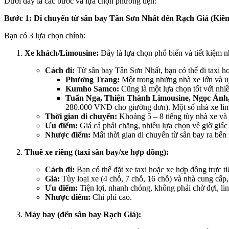
Dưới đây là các bước và lựa chọn phương tiện:
Bước 1: Di chuyển từ sân bay Tân Sơn Nhất đến Rạch Giá (Kiên
Bạn có 3 lựa chọn chính:
Xe khách/Limousine:
Đây là lựa chọn phổ biến và tiết kiệm n
Cách đi:
Từ sân bay Tân Sơn Nhất, bạn có thể đi taxi 
Phương Trang:
Một trong những nhà xe lớn và u
Kumho Samco:
Cũng là một lựa chọn tốt với nhi
Tuấn Nga, Thiện Thành Limousine, Ngọc Ánh,
280.000 VNĐ cho giường đơn). Một số nhà xe limou
Thời gian di chuyển:
Khoảng 5 – 8 tiếng tùy nhà xe và 
Ưu điểm:
Giá cả phải chăng, nhiều lựa chọn về giờ giấc 
Nhược điểm:
Mất thời gian di chuyển từ sân bay ra bến x
Thuê xe riêng (taxi sân bay/xe hợp đồng):
Cách đi:
Bạn có thể đặt xe taxi hoặc xe hợp đồng trực t
Giá:
Tùy loại xe (4 chỗ, 7 chỗ, 16 chỗ) và nhà cung cấ
Ưu điểm:
Tiện lợi, nhanh chóng, không phải chờ đợi, lin
Nhược điểm:
Chi phí cao.
Máy bay (đến sân bay Rạch Giá):