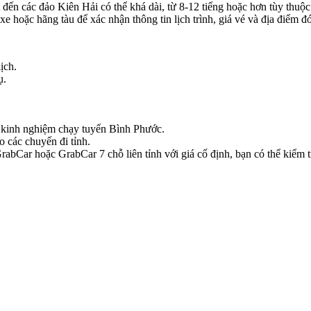
đến các đảo Kiên Hải có thể khá dài, từ 8-12 tiếng hoặc hơn tùy thuộc 
xe hoặc hãng tàu để xác nhận thông tin lịch trình, giá vé và địa điểm đó
ịch.
ụ.
có kinh nghiệm chạy tuyến Bình Phước.
o các chuyến đi tỉnh.
bCar hoặc GrabCar 7 chỗ liên tỉnh với giá cố định, bạn có thể kiểm tr