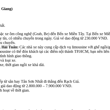
 Giang)
hất.
hoặc xe ôm công nghệ (Grab, Be) đến Bến xe Miền Tây. Tại Bến xe Mi
y tín, có nhiều chuyến trong ngày. Giá vé dao động từ 230.000 VNĐ.
ều chuyến.
 Hải Tuấn:
Các nhà xe này cung cấp dịch vụ limousine với ghế ngồi/
sine có thể đón khách tại các điểm nội thành TP.HCM, bạn nên liên h
tình hình giao thông.
và loại xe.
e, thời gian ngồi xe khá dài.
iếp từ sân bay Tân Sơn Nhất đi thẳng đến Rạch Giá.
p, giá dao động từ 2.800.000 – 7.900.000 VNĐ.
h hoạt về thời gian.